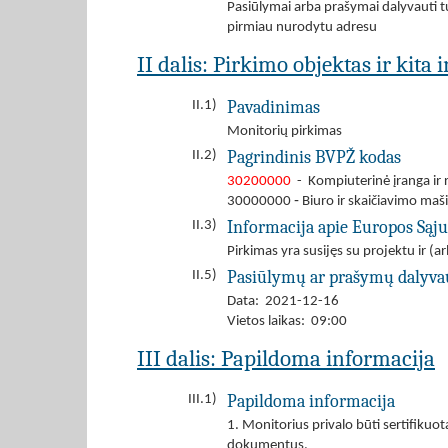
Pasiūlymai arba prašymai dalyvauti tu
pirmiau nurodytu adresu
II dalis: Pirkimo objektas ir kita
Pavadinimas
II.1)
Monitorių pirkimas
Pagrindinis BVPŽ kodas
II.2)
30200000
- Kompiuterinė įranga ir
30000000 ‐ Biuro ir skaičiavimo mašin
Informacija apie Europos Sąj
II.3)
Pirkimas yra susijęs su projektu ir 
Pasiūlymų ar prašymų dalyva
II.5)
Data: 2021-12-16
Vietos laikas: 09:00
III dalis: Papildoma informacija
Papildoma informacija
III.1)
1. Monitorius privalo būti sertifikuot
dokumentus.