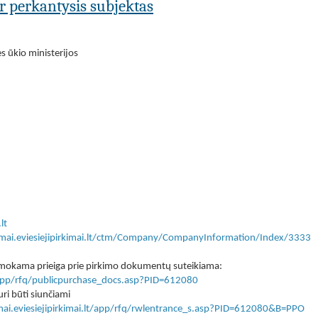
ar perkantysis subjektas
 ūkio ministerijos
lt
kimai.eviesiejipirkimai.lt/ctm/Company/CompanyInformation/Index/3333
 nemokama prieiga prie pirkimo dokumentų suteikiama:
lt/app/rfq/publicpurchase_docs.asp?PID=612080
ri būti siunčiami
imai.eviesiejipirkimai.lt/app/rfq/rwlentrance_s.asp?PID=612080&B=PPO