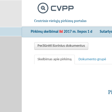
Centrinis viešųjų pirkimų portalas
Pirkimų skelbimai
iki
2017 m. liepos 1 d
Sutarty
Peržiūrėti išorinius dokumentus
Skelbimas apie pirkimą
Dokumento grupė
P