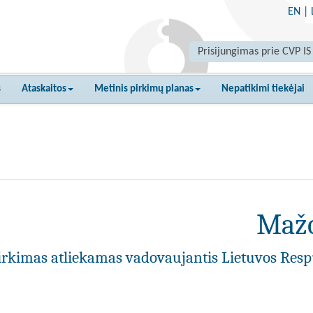
EN
|
Prisijungimas prie CVP IS
s
Ataskaitos
Metinis pirkimų planas
Nepatikimi tiekėjai
Mažo
irkimas atliekamas vadovaujantis Lietuvos Resp