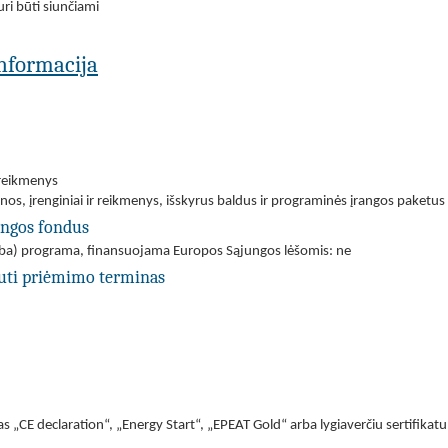
ri būti siunčiami
 informacija
 reikmenys
os, įrenginiai ir reikmenys, išskyrus baldus ir programinės įrangos paketus
ungos fondus
(arba) programa, finansuojama Europos Sąjungos lėšomis: ne
uti priėmimo terminas
as „CE declaration“, „Energy Start“, „EPEAT Gold“ arba lygiaverčiu sertifikatu