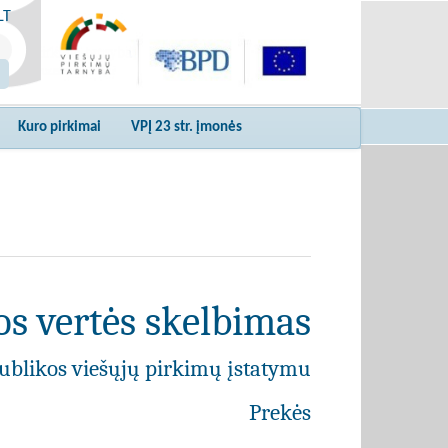
LT
Kuro pirkimai
VPĮ 23 str. įmonės
s vertės skelbimas
ublikos viešųjų pirkimų įstatymu
Prekės