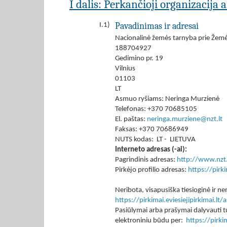
I dalis: Perkančioji organizacija 
Pavadinimas ir adresai
I.1)
Nacionalinė žemės tarnyba prie Žemės
188704927
Gedimino pr. 19
Vilnius
01103
LT
Asmuo ryšiams: Neringa Murzienė
Telefonas: +370 70685105
El. paštas:
neringa.murziene@nzt.lt
Faksas: +370 70686949
NUTS kodas: LT - LIETUVA
Interneto adresas (-ai):
Pagrindinis adresas:
http://www.nzt.
Pirkėjo profilio adresas:
https://pir
Neribota, visapusiška tiesioginė ir
https://pirkimai.eviesiejipirkimai.
Pasiūlymai arba prašymai dalyvauti tu
elektroniniu būdu per:
https://pirk