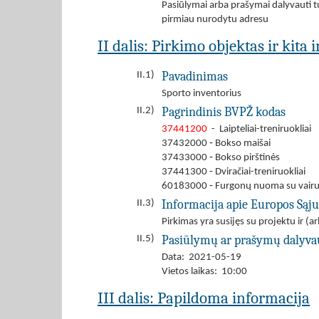
Pasiūlymai arba prašymai dalyvauti tu
pirmiau nurodytu adresu
II dalis: Pirkimo objektas ir kita
Pavadinimas
II.1)
Sporto inventorius
Pagrindinis BVPŽ kodas
II.2)
37441200
- Laipteliai-treniruokliai
37432000 ‐ Bokso maišai
37433000 ‐ Bokso pirštinės
37441300 ‐ Dviračiai-treniruokliai
60183000 ‐ Furgonų nuoma su vair
Informacija apie Europos Sąj
II.3)
Pirkimas yra susijęs su projektu ir 
Pasiūlymų ar prašymų dalyva
II.5)
Data: 2021-05-19
Vietos laikas: 10:00
III dalis: Papildoma informacija