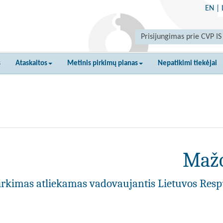
EN
|
Prisijungimas prie CVP IS
s
Ataskaitos
Metinis pirkimų planas
Nepatikimi tiekėjai
Mažo
irkimas atliekamas vadovaujantis Lietuvos Resp