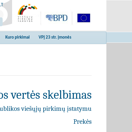
LT
Kuro pirkimai
VPĮ 23 str. įmonės
s vertės skelbimas
ublikos viešųjų pirkimų įstatymu
Prekės