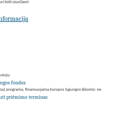
ri būti siunčiami
 informacija
uotoju
ungos fondus
(arba) programa, finansuojama Europos Sąjungos lėšomis: ne
uti priėmimo terminas