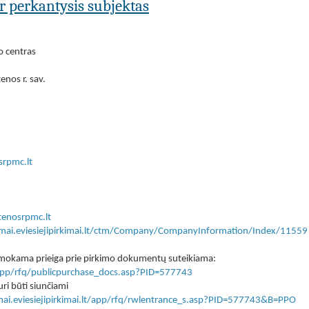
ar perkantysis subjektas
o centras
enos r. sav.
srpmc.lt
enosrpmc.lt
kimai.eviesiejipirkimai.lt/ctm/Company/CompanyInformation/Index/11559
 nemokama prieiga prie pirkimo dokumentų suteikiama:
lt/app/rfq/publicpurchase_docs.asp?PID=577743
ri būti siunčiami
imai.eviesiejipirkimai.lt/app/rfq/rwlentrance_s.asp?PID=577743&B=PPO