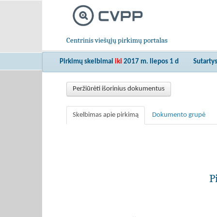
Centrinis viešųjų pirkimų portalas
Pirkimų skelbimai
iki
2017 m. liepos 1 d
Sutarty
Peržiūrėti išorinius dokumentus
Skelbimas apie pirkimą
Dokumento grupė
P