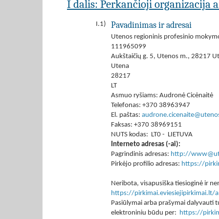
I dalis: Perkančioji organizacija 
Pavadinimas ir adresai
I.1)
Utenos regioninis profesinio mokym
111965099
Aukštaičių g. 5, Utenos m., 28217 Ut
Utena
28217
LT
Asmuo ryšiams: Audronė Cicėnaitė
Telefonas: +370 38963947
El. paštas:
audrone.cicenaite@uteno
Faksas: +370 38969151
NUTS kodas: LT0 - LIETUVA
Interneto adresas (-ai):
Pagrindinis adresas:
http://www@ut
Pirkėjo profilio adresas:
https://pir
Neribota, visapusiška tiesioginė ir
https://pirkimai.eviesiejipirkimai.
Pasiūlymai arba prašymai dalyvauti tu
elektroniniu būdu per:
https://pirk