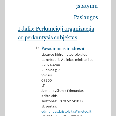
įstatymu
Paslaugos
I dalis: Perkančioji organizacija
ar perkantysis subjektas
Pavadinimas ir adresai
I.1)
Lietuvos hidrometeorologijos
tarnyba prie Aplinkos ministerijos
290743240
Rudnios g. 6
Vilnius
09300
LT
Asmuo ryšiams: Edmundas
Krištolaitis
Telefonas: +370 62741077
El. paštas:
edmundas.kristolaitis@meteo.lt