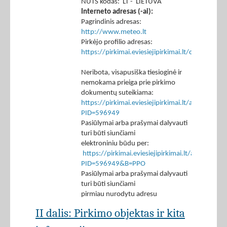
NUTS kodas: LT - LIETUVA
Interneto adresas (-ai):
Pagrindinis adresas:
http://www.meteo.lt
Pirkėjo profilio adresas:
https://pirkimai.eviesiejipirkimai.lt/ctm/Co
Neribota, visapusiška tiesioginė ir
nemokama prieiga prie pirkimo
dokumentų suteikiama:
https://pirkimai.eviesiejipirkimai.lt/app/rfq/p
PID=596949
Pasiūlymai arba prašymai dalyvauti
turi būti siunčiami
elektroniniu būdu per:
https://pirkimai.eviesiejipirkimai.lt/app/rfq/r
PID=596949&B=PPO
Pasiūlymai arba prašymai dalyvauti
turi būti siunčiami
pirmiau nurodytu adresu
II dalis: Pirkimo objektas ir kita