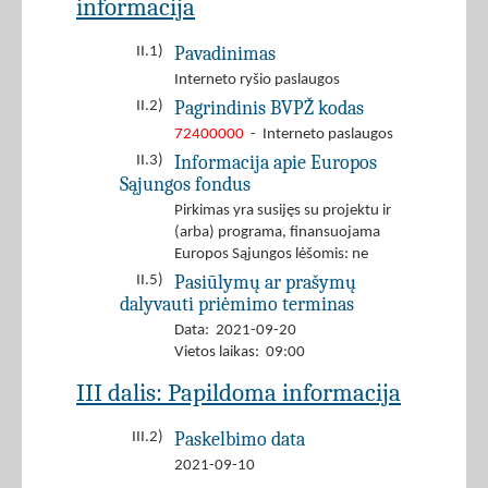
informacija
Pavadinimas
II.1)
Interneto ryšio paslaugos
Pagrindinis BVPŽ kodas
II.2)
72400000
- Interneto paslaugos
Informacija apie Europos
II.3)
Sąjungos fondus
Pirkimas yra susijęs su projektu ir
(arba) programa, finansuojama
Europos Sąjungos lėšomis: ne
Pasiūlymų ar prašymų
II.5)
dalyvauti priėmimo terminas
Data: 2021-09-20
Vietos laikas: 09:00
III dalis: Papildoma informacija
Paskelbimo data
III.2)
2021-09-10