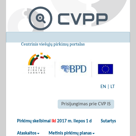
Centrinis viešųjų pirkimų portalas
EN
|
LT
Prisijungimas prie CVP IS
Pirkimų skelbimai
iki
2017 m. liepos 1 d
Sutartys
Ataskaitos
Metinis pirkimų planas