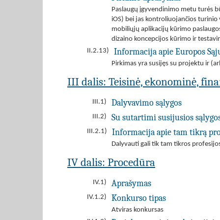
Paslaugų įgyvendinimo metu turės būt
iOS) bei jas kontroliuojančios turin
mobiliųjų aplikacijų kūrimo paslaugo
dizaino koncepcijos kūrimo ir testav
Informacija apie Europos Są
II.2.13)
Pirkimas yra susijęs su projektu ir 
III dalis: Teisinė, ekonominė, fin
Dalyvavimo sąlygos
III.1)
Su sutartimi susijusios sąlygo
III.2)
Informacija apie tam tikrą pro
III.2.1)
Dalyvauti gali tik tam tikros profesij
IV dalis: Procedūra
Aprašymas
IV.1)
Konkurso tipas
IV.1.2)
Atviras konkursas