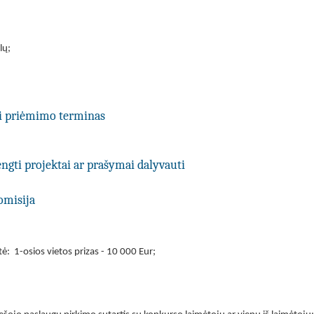
lų;
ti priėmimo terminas
engti projektai ar prašymai dalyvauti
omisija
rtė: 1-osios vietos prizas - 10 000 Eur;