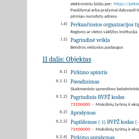
elektroniniu būdu per:
https://pirk
Pasiūlymai arba prašymai dalyvauti tu
pirmiau nurodytu adresu
Perkančiosios organizacijos ti
I.4)
Regiono ar vietos valdžios institucija
Pagrindinė veikla
I.5)
Bendros viešosios paslaugos
II dalis: Objektas
Pirkimo apimtis
II.1)
Pavadinimas
II.1.1)
Skaitmeninio sprendimo bešeimininki
Pagrindinis BVPŽ kodas
II.1.2)
73100000
- Mokslinių tyrimų ir eks
Aprašymas
II.2)
Papildomas (-i) BVPŽ kodas (-
II.2.2)
73100000
- Mokslinių tyrimų ir eks
Pirkimo aprašymas
II.2.4)