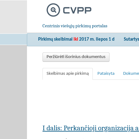
Centrinis viešųjų pirkimų portalas
Pirkimų skelbimai
iki
2017 m. liepos 1 d
Sutarty
Peržiūrėti išorinius dokumentus
Skelbimas apie pirkimą
Pataisyta
Dokume
I dalis: Perkančioji organizacija 