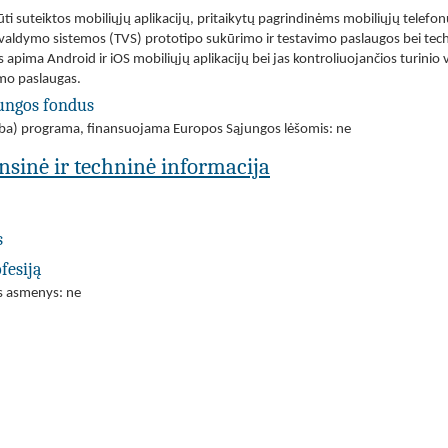
i suteiktos mobiliųjų aplikacijų, pritaikytų pagrindinėms mobiliųjų telef
io valdymo sistemos (TVS) prototipo sukūrimo ir testavimo paslaugos bei tec
s apima Android ir iOS mobiliųjų aplikacijų bei jas kontroliuojančios turin
imo paslaugas.
jungos fondus
(arba) programa, finansuojama Europos Sąjungos lėšomis: ne
ansinė ir techninė informacija
s
fesiją
os asmenys: ne