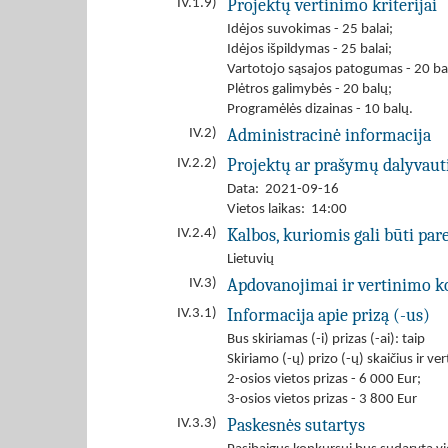
Projektų vertinimo kriterijai
IV.1.9)
Idėjos suvokimas - 25 balai;
Idėjos išpildymas - 25 balai;
Vartotojo sąsajos patogumas - 20 ba
Plėtros galimybės - 20 balų;
Programėlės dizainas - 10 balų.
Administracinė informacija
IV.2)
Projektų ar prašymų dalyvau
IV.2.2)
Data: 2021-09-16
Vietos laikas: 14:00
Kalbos, kuriomis gali būti par
IV.2.4)
Lietuvių
Apdovanojimai ir vertinimo k
IV.3)
Informacija apie prizą (-us)
IV.3.1)
Bus skiriamas (-i) prizas (-ai): taip
Skiriamo (-ų) prizo (-ų) skaičius ir ve
2-osios vietos prizas - 6 000 Eur;
3-osios vietos prizas - 3 800 Eur
Paskesnės sutartys
IV.3.3)