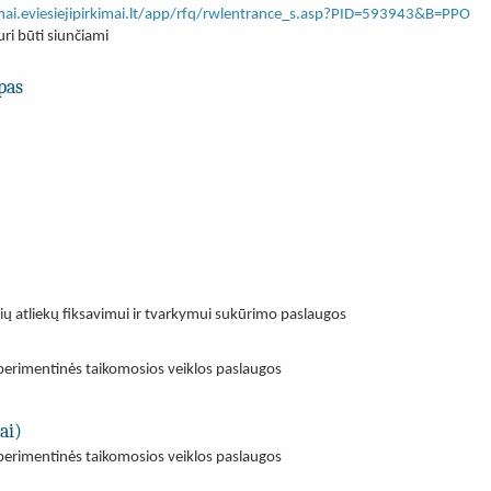
imai.eviesiejipirkimai.lt/app/rfq/rwlentrance_s.asp?PID=593943&B=PPO
ri būti siunčiami
pas
ų atliekų fiksavimui ir tvarkymui sukūrimo paslaugos
perimentinės taikomosios veiklos paslaugos
ai)
perimentinės taikomosios veiklos paslaugos