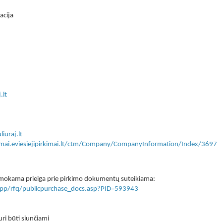
acija
.lt
iuraj.lt
kimai.eviesiejipirkimai.lt/ctm/Company/CompanyInformation/Index/3697
 nemokama prieiga prie pirkimo dokumentų suteikiama:
lt/app/rfq/publicpurchase_docs.asp?PID=593943
ri būti siunčiami