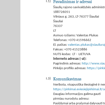
Pavadinimas ir adresai
I.1)
Šiaulių rajono savivaldybės administr
188726051
Vilniaus g. 263, LT-76377 Šiauliai
Šiauliai
76337
LT
Asmuo ryšiams: Valentas Plukas
Telefonas: +370 41596662
El. paštas:
valentas.plukas@siauliuraj
Faksas: +370 41523886
NUTS kodas: LT - LIETUVA
Interneto adresas (-ai):
Pagrindinis adresas:
http://www.siaul
Pirkėjo profilio adresas:
https://pir
Komunikavimas
I.3)
Neribota, visapusiška tiesioginė ir
https://pirkimai.eviesiejipirkimai.
Daugiau informacijos galima gauti
pirmiau nurodytu adresu:
Pasiūlymai arba prašymai dalyvauti tu