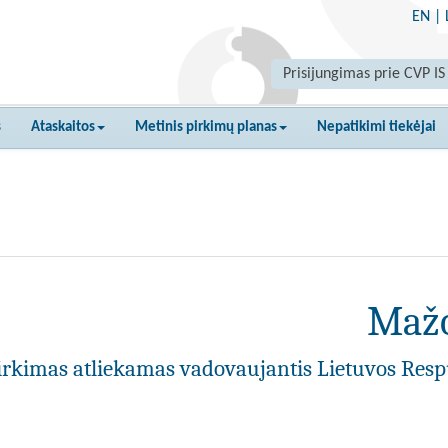
EN
|
Prisijungimas prie CVP IS
s
Ataskaitos
Metinis pirkimų planas
Nepatikimi tiekėjai
Mažo
irkimas atliekamas vadovaujantis Lietuvos Resp