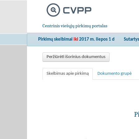
Centrinis viešųjų pirkimų portalas
Pirkimų skelbimai
iki
2017 m. liepos 1 d
Sutarty
Peržiūrėti išorinius dokumentus
Skelbimas apie pirkimą
Dokumento grupė
P