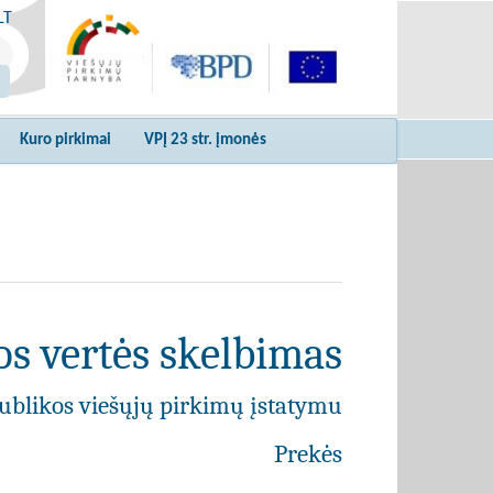
LT
Kuro pirkimai
VPĮ 23 str. įmonės
s vertės skelbimas
ublikos viešųjų pirkimų įstatymu
Prekės