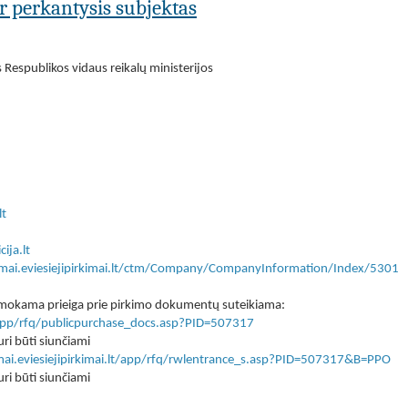
ar perkantysis subjektas
 Respublikos vidaus reikalų ministerijos
lt
ija.lt
kimai.eviesiejipirkimai.lt/ctm/Company/CompanyInformation/Index/5301
 nemokama prieiga prie pirkimo dokumentų suteikiama:
lt/app/rfq/publicpurchase_docs.asp?PID=507317
ri būti siunčiami
imai.eviesiejipirkimai.lt/app/rfq/rwlentrance_s.asp?PID=507317&B=PPO
ri būti siunčiami