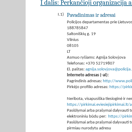
I dalis: Perkančioji organizacija 
Pavadinimas ir adresai
I.1)
Policijos departamentas prie Lietuvos
188785847
Saltoniškių g. 19
Vilnius
08105
LT
Asmuo ryšiams: Agnija Solovjova
Telefonas: +370 52719807
El. paštas:
agnija.solovjova@policija.
Interneto adresas (-ai):
Pagrindinis adresas:
http://www.polic
Pirkėjo profilio adresas:
https://pir
Neribota, visapusiška tiesioginė ir
https://pirkimai.eviesiejipirkimai.
Pasiūlymai arba prašymai dalyvauti tu
elektroniniu būdu per:
https://pirk
Pasiūlymai arba prašymai dalyvauti tu
pirmiau nurodytu adresu