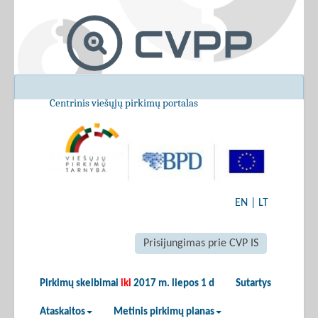
Centrinis viešųjų pirkimų portalas
EN
|
LT
Prisijungimas prie CVP IS
Pirkimų skelbimai
iki
2017 m. liepos 1 d
Sutartys
Ataskaitos
Metinis pirkimų planas