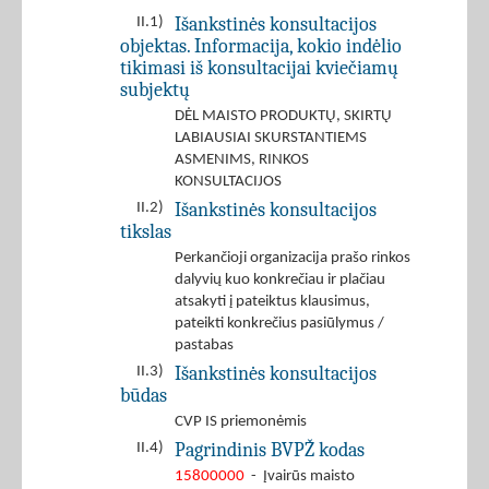
Išankstinės konsultacijos
II.1)
objektas. Informacija, kokio indėlio
tikimasi iš konsultacijai kviečiamų
subjektų
DĖL MAISTO PRODUKTŲ, SKIRTŲ
LABIAUSIAI SKURSTANTIEMS
ASMENIMS, RINKOS
KONSULTACIJOS
Išankstinės konsultacijos
II.2)
tikslas
Perkančioji organizacija prašo rinkos
dalyvių kuo konkrečiau ir plačiau
atsakyti į pateiktus klausimus,
pateikti konkrečius pasiūlymus /
pastabas
Išankstinės konsultacijos
II.3)
būdas
CVP IS priemonėmis
Pagrindinis BVPŽ kodas
II.4)
15800000
- Įvairūs maisto