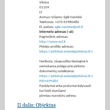
Vilnius
01109
LT
Asmuo ryšiams: Eglė Navickė
Telefonas: +370 65980480
El. paštas:
egle.navicke@esf.lt
Interneto adresas (-ai):
Pagrindinis adresas:
http://www.esf.lt
Pirkėjo profilio adresas:
https://pirkimai.eviesiejipirkimai.lt/ctm/Co
Neribota, visapusiška tiesioginė ir
nemokama prieiga prie pirkimo
dokumentų suteikiama:
https://pirkimai.eviesiejipirkimai.lt/app/rfq/p
PID=499484
Pasiūlymai arba prašymai dalyvauti
turi būti siunčiami
pirmiau nurodytu adresu
II dalis: Objektas