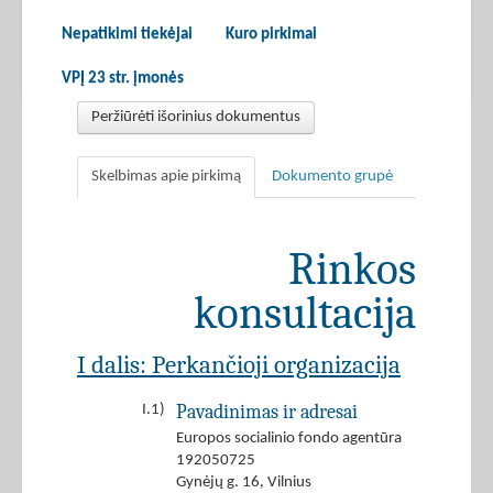
Nepatikimi tiekėjai
Kuro pirkimai
VPĮ 23 str. įmonės
Peržiūrėti išorinius dokumentus
Skelbimas apie pirkimą
Dokumento grupė
Rinkos
konsultacija
I dalis: Perkančioji organizacija
Pavadinimas ir adresai
I.1)
Europos socialinio fondo agentūra
192050725
Gynėjų g. 16, Vilnius