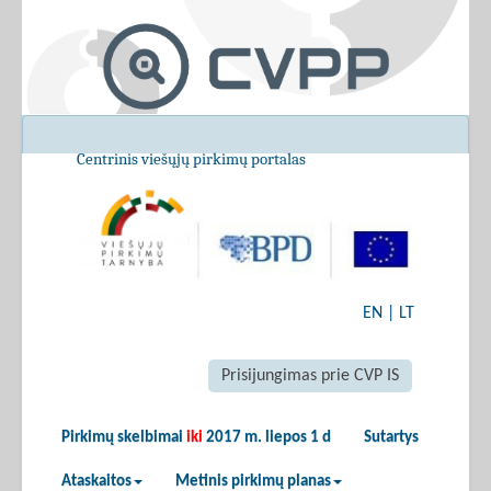
Centrinis viešųjų pirkimų portalas
EN
|
LT
Prisijungimas prie CVP IS
Pirkimų skelbimai
iki
2017 m. liepos 1 d
Sutartys
Ataskaitos
Metinis pirkimų planas