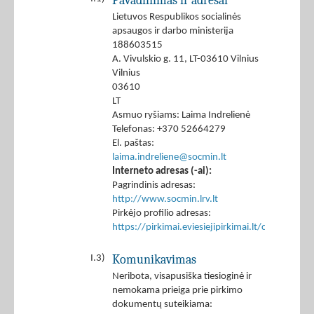
Pavadinimas ir adresai
Lietuvos Respublikos socialinės
apsaugos ir darbo ministerija
188603515
A. Vivulskio g. 11, LT-03610 Vilnius
Vilnius
03610
LT
Asmuo ryšiams: Laima Indrelienė
Telefonas: +370 52664279
El. paštas:
laima.indreliene@socmin.lt
Interneto adresas (-ai):
Pagrindinis adresas:
http://www.socmin.lrv.lt
Pirkėjo profilio adresas:
https://pirkimai.eviesiejipirkimai.lt/ctm/Co
Komunikavimas
I.3)
Neribota, visapusiška tiesioginė ir
nemokama prieiga prie pirkimo
dokumentų suteikiama: