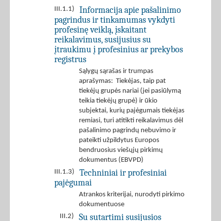
Informacija apie pašalinimo
III.1.1)
pagrindus ir tinkamumas vykdyti
profesinę veiklą, įskaitant
reikalavimus, susijusius su
įtraukimu į profesinius ar prekybos
registrus
Sąlygų sąrašas ir trumpas
aprašymas: Tiekėjas, taip pat
tiekėjų grupės nariai (jei pasiūlymą
teikia tiekėjų grupė) ir ūkio
subjektai, kurių pajėgumais tiekėjas
remiasi, turi atitikti reikalavimus dėl
pašalinimo pagrindų nebuvimo ir
pateikti užpildytus Europos
bendruosius viešųjų pirkimų
dokumentus (EBVPD)
Techniniai ir profesiniai
III.1.3)
pajėgumai
Atrankos kriterijai, nurodyti pirkimo
dokumentuose
Su sutartimi susijusios
III.2)