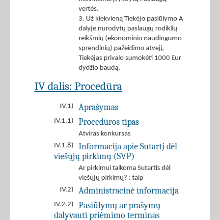
vertės.
3. Už kiekvieną Tiekėjo pasiūlymo A
dalyje nurodytų paslaugų rodiklių
reikšmių (ekonominio naudingumo
sprendinių) pažeidimo atvejį,
Tiekėjas privalo sumokėti 1000 Eur
dydžio baudą.
IV dalis: Procedūra
Aprašymas
IV.1)
Procedūros tipas
IV.1.1)
Atviras konkursas
Informacija apie Sutartį dėl
IV.1.8)
viešųjų pirkimų (SVP)
Ar pirkimui taikoma Sutartis dėl
viešųjų pirkimų? : taip
Administracinė informacija
IV.2)
Pasiūlymų ar prašymų
IV.2.2)
dalyvauti priėmimo terminas