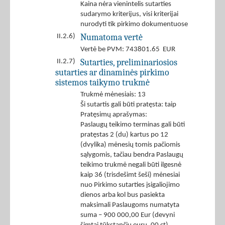
Kaina nėra vienintelis sutarties
sudarymo kriterijus, visi kriterijai
nurodyti tik pirkimo dokumentuose
Numatoma vertė
II.2.6)
Vertė be PVM: 743801.65 EUR
Sutarties, preliminariosios
II.2.7)
sutarties ar dinaminės pirkimo
sistemos taikymo trukmė
Trukmė mėnesiais: 13
Ši sutartis gali būti pratęsta: taip
Pratęsimų aprašymas:
Paslaugų teikimo terminas gali būti
pratęstas 2 (du) kartus po 12
(dvylika) mėnesių tomis pačiomis
sąlygomis, tačiau bendra Paslaugų
teikimo trukmė negali būti ilgesnė
kaip 36 (trisdešimt šeši) mėnesiai
nuo Pirkimo sutarties įsigaliojimo
dienos arba kol bus pasiekta
maksimali Paslaugoms numatyta
suma – 900 000,00 Eur (devyni