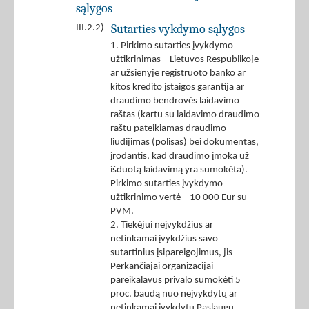
sąlygos
Sutarties vykdymo sąlygos
III.2.2)
1. Pirkimo sutarties įvykdymo
užtikrinimas – Lietuvos Respublikoje
ar užsienyje registruoto banko ar
kitos kredito įstaigos garantija ar
draudimo bendrovės laidavimo
raštas (kartu su laidavimo draudimo
raštu pateikiamas draudimo
liudijimas (polisas) bei dokumentas,
įrodantis, kad draudimo įmoka už
išduotą laidavimą yra sumokėta).
Pirkimo sutarties įvykdymo
užtikrinimo vertė – 10 000 Eur su
PVM.
2. Tiekėjui neįvykdžius ar
netinkamai įvykdžius savo
sutartinius įsipareigojimus, jis
Perkančiajai organizacijai
pareikalavus privalo sumokėti 5
proc. baudą nuo neįvykdytų ar
netinkamai įvykdytų Paslaugų