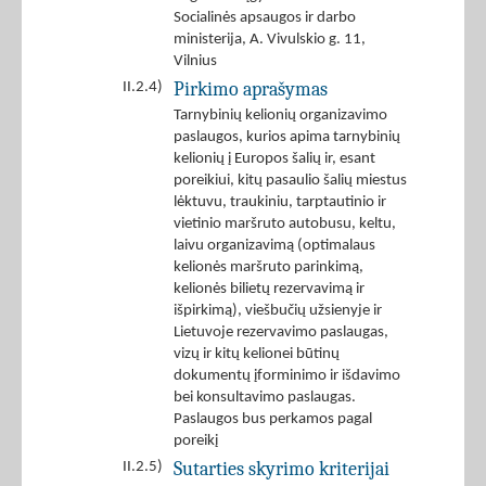
Socialinės apsaugos ir darbo
ministerija, A. Vivulskio g. 11,
Vilnius
Pirkimo aprašymas
II.2.4)
Tarnybinių kelionių organizavimo
paslaugos, kurios apima tarnybinių
kelionių į Europos šalių ir, esant
poreikiui, kitų pasaulio šalių miestus
lėktuvu, traukiniu, tarptautinio ir
vietinio maršruto autobusu, keltu,
laivu organizavimą (optimalaus
kelionės maršruto parinkimą,
kelionės bilietų rezervavimą ir
išpirkimą), viešbučių užsienyje ir
Lietuvoje rezervavimo paslaugas,
vizų ir kitų kelionei būtinų
dokumentų įforminimo ir išdavimo
bei konsultavimo paslaugas.
Paslaugos bus perkamos pagal
poreikį
Sutarties skyrimo kriterijai
II.2.5)