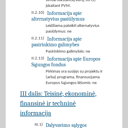
šimtai tūkstančių eurų, 00 ct)
įskaitant PVM.
Informacija apie
II.2.10)
alternatyvius pasiūlymus
Leidžiama pateikti alternatyvius
pasiūlymus: ne
Informacija apie
II.2.11)
pasirinkimo galimybes
Pasirinkimo galimybės: ne
Informacija apie Europos
II.2.13)
Sąjungos fondus
Pirkimas yra susijęs su projektu ir
(arba) programa, finansuojama
Europos Sąjungos lėšomis: ne
III dalis: Teisinė, ekonominė,
finansinė ir techninė
informacija
Dalyvavimo sąlygos
III.1)