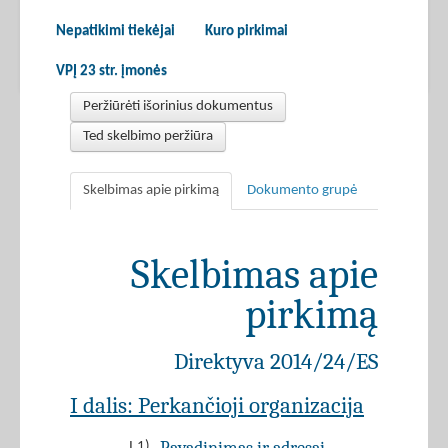
Nepatikimi tiekėjai
Kuro pirkimai
VPĮ 23 str. įmonės
Peržiūrėti išorinius dokumentus
Ted skelbimo peržiūra
Skelbimas apie pirkimą
Dokumento grupė
Skelbimas apie
pirkimą
Direktyva 2014/24/ES
I dalis: Perkančioji organizacija
I.1)