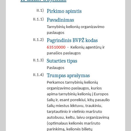
Pirkimo apimtis
II.1)
Pavadinimas
II.1.1)
Tarnybinių kelionių organizavimo
paslaugos
Pagrindinis BVPŽ kodas
II.1.2)
63510000
- Kelionių agentūrų ir
panašios paslaugos
Sutarties tipas
II.1.3)
Paslaugos
Trumpas aprašymas
II.1.4)
Perkamos tarnybinių kelionių
organizavimo paslaugos, kurios
apima tarnybinių kelionių į Europos
šalių ir, esant poreikiui, kitų pasaulio
šalių miestus lėktuvu, traukiniu,
tarptautinio ir vietinio maršruto
autobusu, keltu, laivu organizavimą
(optimalaus kelionės maršruto
parinkimą, kelionės bilietų