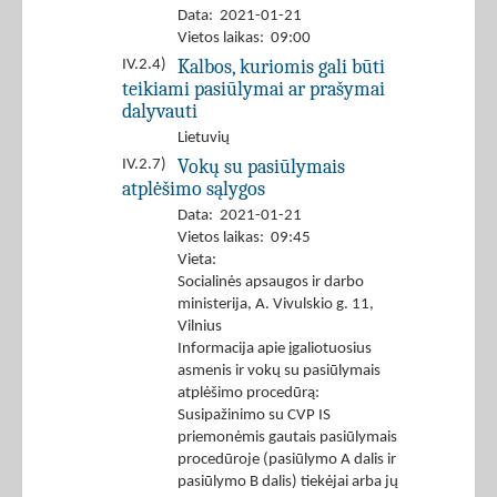
Data: 2021-01-21
Vietos laikas: 09:00
Kalbos, kuriomis gali būti
IV.2.4)
teikiami pasiūlymai ar prašymai
dalyvauti
Lietuvių
Vokų su pasiūlymais
IV.2.7)
atplėšimo sąlygos
Data: 2021-01-21
Vietos laikas: 09:45
Vieta:
Socialinės apsaugos ir darbo
ministerija, A. Vivulskio g. 11,
Vilnius
Informacija apie įgaliotuosius
asmenis ir vokų su pasiūlymais
atplėšimo procedūrą:
Susipažinimo su CVP IS
priemonėmis gautais pasiūlymais
procedūroje (pasiūlymo A dalis ir
pasiūlymo B dalis) tiekėjai arba jų