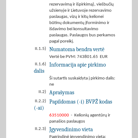
rezervavimą ir išpirkimą), viešbučių
užsienyje ir Lietuvoje rezervavimo
paslaugas, vizų ir kitų kelionei
būtinų dokumentų įforminimo ir
išdavimo bei konsultavimo
paslaugas. Paslaugos bus perkamos
pagal poreikį.
Numatoma bendra vertė
II.1.5)
Vertė be PVM: 743801.65 EUR
Informacija apie pirkimo
II.1.6)
dalis
Ši sutartis suskaidyta į pirkimo dalis:
ne
Aprašymas
II.2)
Papildomas (-i) BVPŽ kodas
II.2.2)
(-ai)
63510000
- Kelionių agentūrų ir
panašios paslaugos
Įgyvendinimo vieta
II.2.3)
Pagrindinė įgyvendinimo vieta: