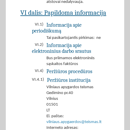
atstovai nedalyvauja.
VI dalis: Papildoma informacija
Informacija apie
VI.1)
periodiškumą
Tai pasikartojantis pirkimas: ne
Informacija apie
VI.2)
elektroninius darbo srautus
Bus priimamos elektroninės
sąskaitos faktūros
Peržiūros procedūros
VI.4)
Peržiūros institucija
VI.4.1)
Vilniaus apygardos teismas
Gedimino pr.40
Vilnius
01501
LT
El. paštas:
vilniaus.apygaerdos@teismas.lt
Interneto adresas: