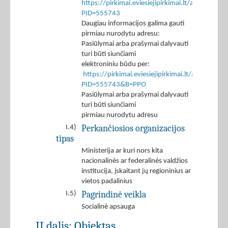
https://pirkimai.eviesiejipirkimai.lt/app/rfq/p
PID=555743
Daugiau informacijos galima gauti
pirmiau nurodytu adresu:
Pasiūlymai arba prašymai dalyvauti
turi būti siunčiami
elektroniniu būdu per:
https://pirkimai.eviesiejipirkimai.lt/app/rfq/r
PID=555743&B=PPO
Pasiūlymai arba prašymai dalyvauti
turi būti siunčiami
pirmiau nurodytu adresu
Perkančiosios organizacijos
I.4)
tipas
Ministerija ar kuri nors kita
nacionalinės ar federalinės valdžios
institucija, įskaitant jų regioninius ar
vietos padalinius
Pagrindinė veikla
I.5)
Socialinė apsauga
II dalis: Objektas