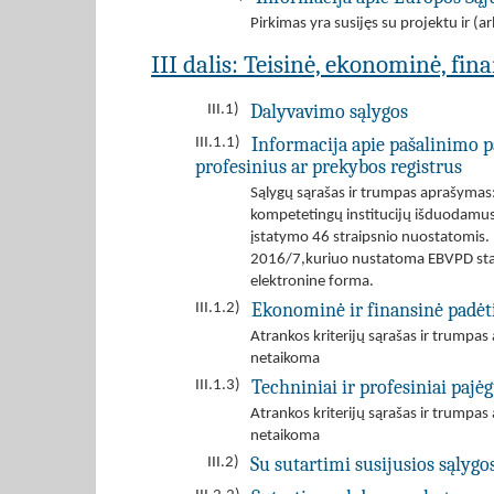
Pirkimas yra susijęs su projektu ir 
III dalis: Teisinė, ekonominė, fin
Dalyvavimo sąlygos
III.1)
Informacija apie pašalinimo p
III.1.1)
profesinius ar prekybos registrus
Sąlygų sąrašas ir trumpas aprašymas: 
kompetetingų institucijų išduodamus 
įstatymo 46 straipsnio nuostatomis.
2016/7,kuriuo nustatoma EBVPD stand
elektronine forma.
Ekonominė ir finansinė padėt
III.1.2)
Atrankos kriterijų sąrašas ir trumpa
netaikoma
Techniniai ir profesiniai paj
III.1.3)
Atrankos kriterijų sąrašas ir trumpa
netaikoma
Su sutartimi susijusios sąlygo
III.2)