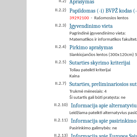
Aprašymas
II.2)
Papildomas (-i) BVPŽ kodas (-
II.2.2)
39292100
- Rašomosios lentos
Įgyvendinimo vieta
II.2.3)
Pagrindinė įgyvendinimo vieta:
Matematikos ir informatikos fakultet
Pirkimo aprašymas
II.2.4)
Slankiojančios lentos (300x120cm) 5
Sutarties skyrimo kriterijai
II.2.5)
Toliau pateikti kriterijai
Kaina
Sutarties, preliminariosios s
II.2.7)
Trukmė mėnesiais: 4
Ši sutartis gali būti pratęsta: ne
Informacija apie alternatyvi
II.2.10)
Leidžiama pateikti alternatyvius pas
Informacija apie pasirinkimo
II.2.11)
Pasirinkimo galimybės: ne
Informacija apie Europos Są
II.2.13)