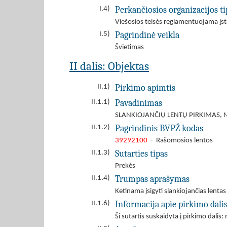
Perkančiosios organizacijos ti
I.4)
Viešosios teisės reglamentuojama įst
Pagrindinė veikla
I.5)
Švietimas
II dalis: Objektas
Pirkimo apimtis
II.1)
Pavadinimas
II.1.1)
SLANKIOJANČIŲ LENTŲ PIRKIMAS, 
Pagrindinis BVPŽ kodas
II.1.2)
39292100
- Rašomosios lentos
Sutarties tipas
II.1.3)
Prekės
Trumpas aprašymas
II.1.4)
Ketinama įsigyti slankiojančias lentas
Informacija apie pirkimo dali
II.1.6)
Ši sutartis suskaidyta į pirkimo dalis: 