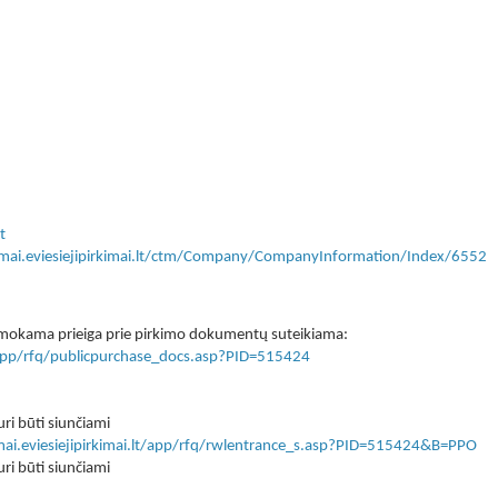
t
kimai.eviesiejipirkimai.lt/ctm/Company/CompanyInformation/Index/6552
 nemokama prieiga prie pirkimo dokumentų suteikiama:
lt/app/rfq/publicpurchase_docs.asp?PID=515424
ri būti siunčiami
imai.eviesiejipirkimai.lt/app/rfq/rwlentrance_s.asp?PID=515424&B=PPO
ri būti siunčiami