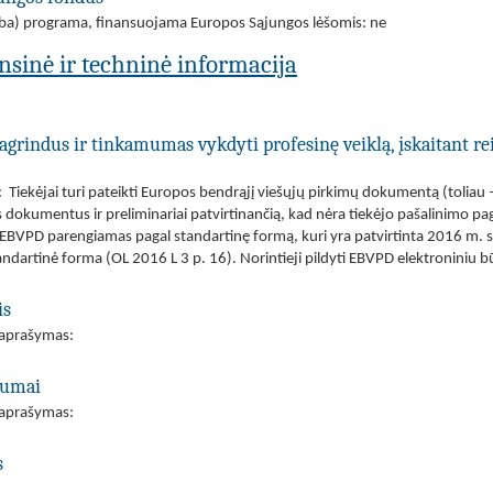
(arba) programa, finansuojama Europos Sąjungos lėšomis: ne
ansinė ir techninė informacija
agrindus ir tinkamumas vykdyti profesinę veiklą, įskaitant re
Tiekėjai turi pateikti Europos bendrąjį viešųjų pirkimų dokumentą (toliau –
dokumentus ir preliminariai patvirtinančią, kad nėra tiekėjo pašalinimo pa
 EBVPD parengiamas pagal standartinę formą, kuri yra patvirtinta 2016 m. 
artinė forma (OL 2016 L 3 p. 16). Norintieji pildyti EBVPD elektroniniu 
is
s aprašymas:
ėgumai
s aprašymas:
s