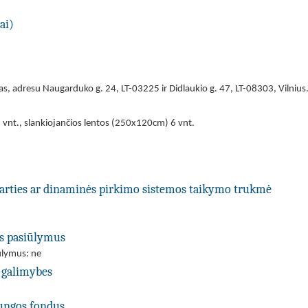
ai)
as, adresu Naugarduko g. 24, LT-03225 ir Didlaukio g. 47, LT-08303, Vilnius
 vnt., slankiojančios lentos (250x120cm) 6 vnt.
utarties ar dinaminės pirkimo sistemos taikymo trukmė
us pasiūlymus
iūlymus: ne
 galimybes
jungos fondus