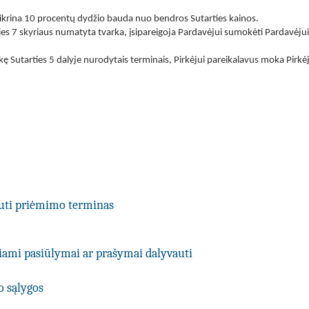
tikrina 10 procentų dydžio bauda nuo bendros Sutarties kainos.
ties 7 skyriaus numatyta tvarka, įsipareigoja Pardavėjui sumokėti Pardavėj
ekę Sutarties 5 dalyje nurodytais terminais, Pirkėjui pareikalavus moka Pirkė
uti priėmimo terminas
kiami pasiūlymai ar prašymai dalyvauti
o sąlygos