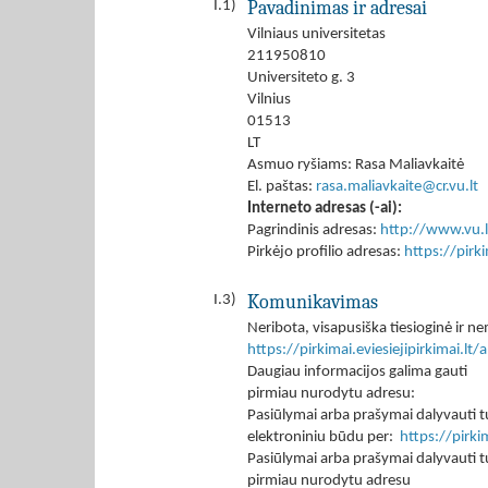
Pavadinimas ir adresai
I.1)
Vilniaus universitetas
211950810
Universiteto g. 3
Vilnius
01513
LT
Asmuo ryšiams: Rasa Maliavkaitė
El. paštas:
rasa.maliavkaite@cr.vu.lt
Interneto adresas (-ai):
Pagrindinis adresas:
http://www.vu.l
Pirkėjo profilio adresas:
https://pir
Komunikavimas
I.3)
Neribota, visapusiška tiesioginė ir
https://pirkimai.eviesiejipirkimai.
Daugiau informacijos galima gauti
pirmiau nurodytu adresu:
Pasiūlymai arba prašymai dalyvauti tu
elektroniniu būdu per:
https://pirk
Pasiūlymai arba prašymai dalyvauti tu
pirmiau nurodytu adresu