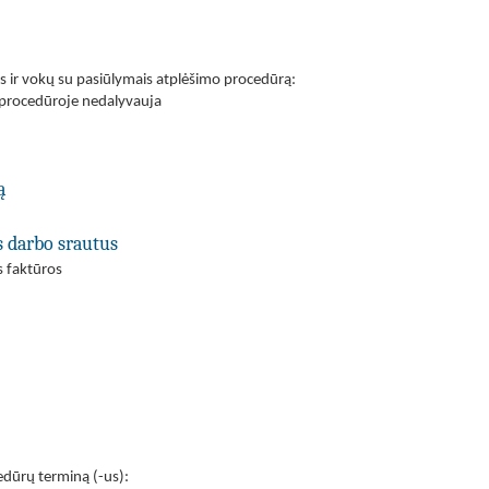
is ir vokų su pasiūlymais atplėšimo procedūrą:
 procedūroje nedalyvauja
ą
s darbo srautus
s faktūros
cedūrų terminą (-us):