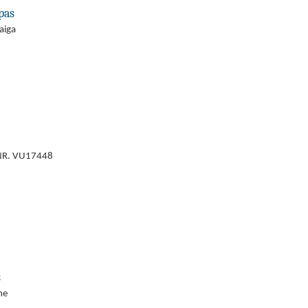
pas
aiga
NR. VU17448
s
ne