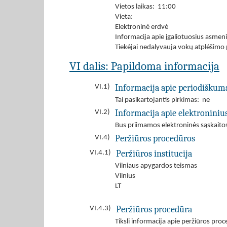
Vietos laikas: 11:00
Vieta:
Elektroninė erdvė
Informacija apie įgaliotuosius asmen
Tiekėjai nedalyvauja vokų atplėšimo
VI dalis: Papildoma informacija
Informacija apie periodiškum
VI.1)
Tai pasikartojantis pirkimas: ne
Informacija apie elektroniniu
VI.2)
Bus priimamos elektroninės sąskaito
Peržiūros procedūros
VI.4)
Peržiūros institucija
VI.4.1)
Vilniaus apygardos teismas
Vilnius
LT
Peržiūros procedūra
VI.4.3)
Tiksli informacija apie peržiūros pro