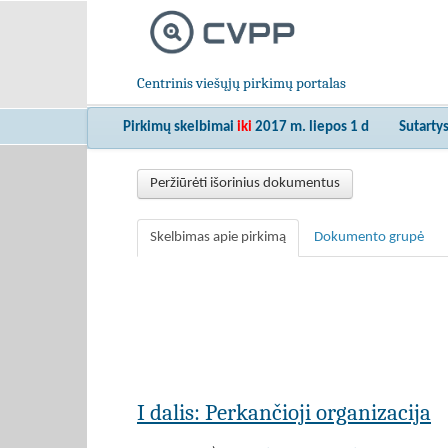
Centrinis viešųjų pirkimų portalas
Pirkimų skelbimai
iki
2017 m. liepos 1 d
Sutarty
Peržiūrėti išorinius dokumentus
Skelbimas apie pirkimą
Dokumento grupė
I dalis: Perkančioji organizacija