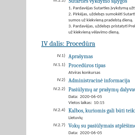
Sutarties vykdymo sąlygos
III.2.2)
1. Pardavėjas Sutarties įvykdymą už
2. Pirkėjas, uždelsęs sumokėti Sutar
sumos už kiekvieną pradelstą dieną.
3. Pardavėjas, uždelsęs pristatyti Pr
už kiekvieną vėlavimo dieną.
IV dalis: Procedūra
Aprašymas
IV.1)
Procedūros tipas
IV.1.1)
Atviras konkursas
Administracinė informacija
IV.2)
Pasiūlymų ar prašymų dalyva
IV.2.2)
Data: 2020-06-05
Vietos laikas: 10:15
Kalbos, kuriomis gali būti tei
IV.2.4)
Lietuvių
Vokų su pasiūlymais atplėšim
IV.2.7)
Data: 2020-06-05