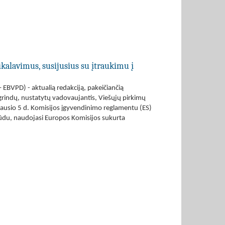
ikalavimus, susijusius su įtraukimu į
 EBVPD) - aktualią redakciją, pakeičiančią
grindų, nustatytų vadovaujantis, Viešųjų pirkimų
sausio 5 d. Komisijos įgyvendinimo reglamentu (ES)
būdu, naudojasi Europos Komisijos sukurta