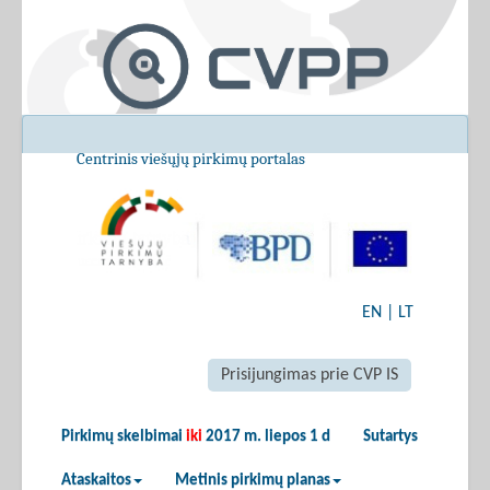
Centrinis viešųjų pirkimų portalas
EN
|
LT
Prisijungimas prie CVP IS
Pirkimų skelbimai
iki
2017 m. liepos 1 d
Sutartys
Ataskaitos
Metinis pirkimų planas