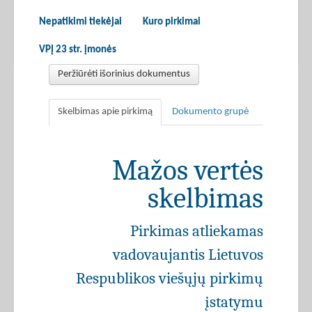
Nepatikimi tiekėjai
Kuro pirkimai
VPĮ 23 str. įmonės
Peržiūrėti išorinius dokumentus
Skelbimas apie pirkimą
Dokumento grupė
Mažos vertės
skelbimas
Pirkimas atliekamas
vadovaujantis Lietuvos
Respublikos viešųjų pirkimų
įstatymu