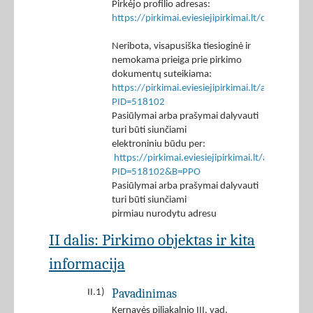
Pirkėjo profilio adresas:
https://pirkimai.eviesiejipirkimai.lt/ctm/Co
Neribota, visapusiška tiesioginė ir
nemokama prieiga prie pirkimo
dokumentų suteikiama:
https://pirkimai.eviesiejipirkimai.lt/app/rfq/p
PID=518102
Pasiūlymai arba prašymai dalyvauti
turi būti siunčiami
elektroniniu būdu per:
https://pirkimai.eviesiejipirkimai.lt/app/rfq/r
PID=518102&B=PPO
Pasiūlymai arba prašymai dalyvauti
turi būti siunčiami
pirmiau nurodytu adresu
II dalis: Pirkimo objektas ir kita
informacija
Pavadinimas
II.1)
Kernavės piliakalnio III, vad.