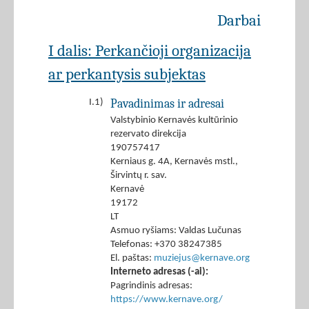
Darbai
I dalis: Perkančioji organizacija
ar perkantysis subjektas
Pavadinimas ir adresai
I.1)
Valstybinio Kernavės kultūrinio
rezervato direkcija
190757417
Kerniaus g. 4A, Kernavės mstl.,
Širvintų r. sav.
Kernavė
19172
LT
Asmuo ryšiams: Valdas Lučunas
Telefonas: +370 38247385
El. paštas:
muziejus@kernave.org
Interneto adresas (-ai):
Pagrindinis adresas:
https://www.kernave.org/