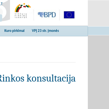
LT
Kuro pirkimai
VPĮ 23 str. įmonės
Rinkos konsultacija