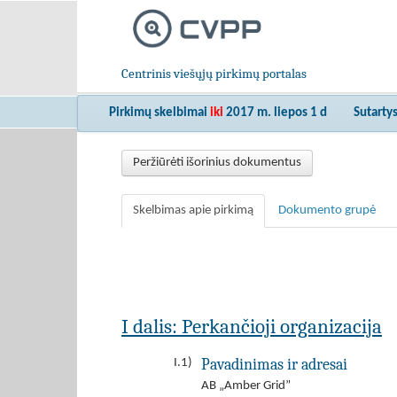
Centrinis viešųjų pirkimų portalas
Pirkimų skelbimai
iki
2017 m. liepos 1 d
Sutarty
Peržiūrėti išorinius dokumentus
Skelbimas apie pirkimą
Dokumento grupė
I dalis: Perkančioji organizacija
Pavadinimas ir adresai
I.1)
AB „Amber Grid”