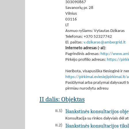
303090867
Savanorių pr. 28
Vilnius
03116
LT
Asmuo ryšiams: Vytautas Dzikaras
Telefonas: +370 52327742
El. paštas:
v.dzikaras@ambergrid.lt
Interneto adresas (-ai):
Pagrindinis adresas:
http://www.amb
Pirkėjo profilio adresas:
https://pir
Neribota, visapusiška tiesioginė ir
https://pirkimai.eviesiejipirkimai.
Pasiūlymai arba prašymai dalyvauti tu
pirmiau nurodytu adresu
II dalis: Objektas
Išankstinės konsultacijos obje
II.1)
Konsultacija su rinkos dalyviais dėl
Išankstinės konsultacijos tiks
II.2)