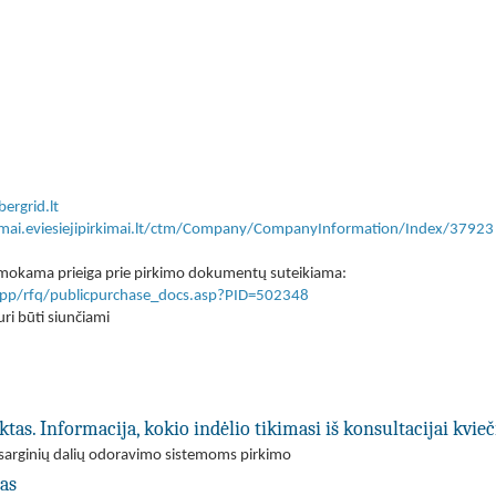
ergrid.lt
kimai.eviesiejipirkimai.lt/ctm/Company/CompanyInformation/Index/37923
 nemokama prieiga prie pirkimo dokumentų suteikiama:
lt/app/rfq/publicpurchase_docs.asp?PID=502348
ri būti siunčiami
ktas. Informacija, kokio indėlio tikimasi iš konsultacijai kvi
 atsarginių dalių odoravimo sistemoms pirkimo
las