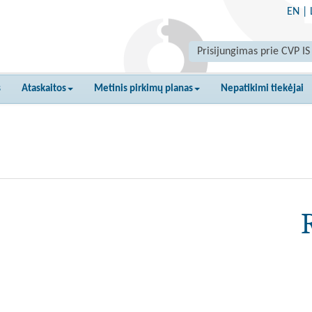
EN
|
Prisijungimas prie CVP IS
s
Ataskaitos
Metinis pirkimų planas
Nepatikimi tiekėjai