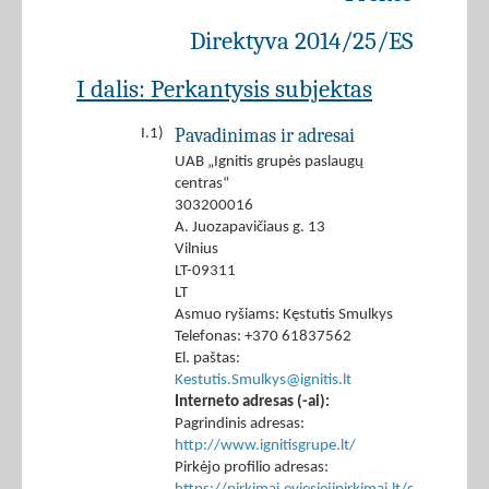
Direktyva 2014/25/ES
I dalis: Perkantysis subjektas
Pavadinimas ir adresai
I.1)
UAB „Ignitis grupės paslaugų
centras“
303200016
A. Juozapavičiaus g. 13
Vilnius
LT-09311
LT
Asmuo ryšiams: Kęstutis Smulkys
Telefonas: +370 61837562
El. paštas:
Kestutis.Smulkys@ignitis.lt
Interneto adresas (-ai):
Pagrindinis adresas:
http://www.ignitisgrupe.lt/
Pirkėjo profilio adresas: