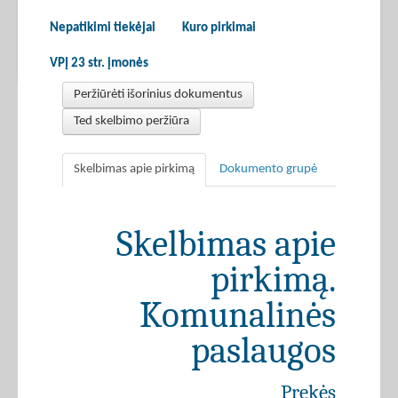
Nepatikimi tiekėjai
Kuro pirkimai
VPĮ 23 str. įmonės
Peržiūrėti išorinius dokumentus
Ted skelbimo peržiūra
Skelbimas apie pirkimą
Dokumento grupė
Skelbimas apie
pirkimą.
Komunalinės
paslaugos
Prekės