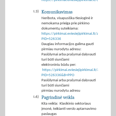
https://pirkimai.eviesiejipirkimai.lt/ctm/Co
Komunikavimas
I.3)
Neribota, visapusiška tiesioginė ir
nemokama prieiga prie pirkimo
dokumentų suteikiama:
https://pirkimai.eviesiejipirkimai.lt/app/rfq/p
PID=526336
Daugiau informacijos galima gauti
pirmiau nurodytu adresu:
Pasiūlymai arba prašymai dalyvauti
turi būti siunčiami
elektroniniu būdu per:
https://pirkimai.eviesiejipirkimai.lt/app/rfq/r
PID=526336&B=PPO
Pasiūlymai arba prašymai dalyvauti
turi būti siunčiami
pirmiau nurodytu adresu
Pagrindinė veikla
I.6)
Kita veikla: Klasikinio sektoriaus
įmonė, teikianti verslo aptarnavimo
paslaugas