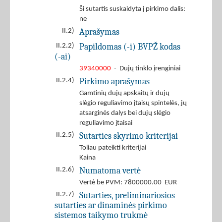
Ši sutartis suskaidyta į pirkimo dalis:
ne
Aprašymas
II.2)
Papildomas (-i) BVPŽ kodas
II.2.2)
(-ai)
39340000
- Dujų tinklo įrenginiai
Pirkimo aprašymas
II.2.4)
Gamtinių dujų apskaitų ir dujų
slėgio reguliavimo įtaisų spintelės, jų
atsarginės dalys bei dujų slėgio
reguliavimo įtaisai
Sutarties skyrimo kriterijai
II.2.5)
Toliau pateikti kriterijai
Kaina
Numatoma vertė
II.2.6)
Vertė be PVM: 7800000.00 EUR
Sutarties, preliminariosios
II.2.7)
sutarties ar dinaminės pirkimo
sistemos taikymo trukmė