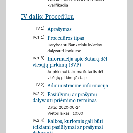
kvalifikaciją
IV dalis: Procedūra
Aprašymas
IV.1)
Procedūros tipas
IV.1.1)
Derybos su išankstiniu kvietimu
dalyvauti konkurse
Informacija apie Sutartį dėl
IV.1.8)
viešųjų pirkimų (SVP)
Ar pirkimui taikoma Sutartis dėl
viešųjų pirkimų? : taip
Administracinė informacija
IV.2)
Pasiūlymų ar prašymų
IV.2.2)
dalyvauti priėmimo terminas
Data: 2020-08-24
Vietos laikas: 10:00
Kalbos, kuriomis gali būti
IV.2.4)
teikiami pasiūlymai ar prašymai