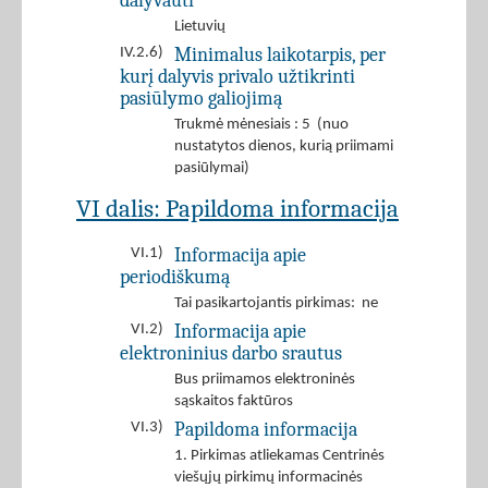
dalyvauti
Lietuvių
Minimalus laikotarpis, per
IV.2.6)
kurį dalyvis privalo užtikrinti
pasiūlymo galiojimą
Trukmė mėnesiais : 5 (nuo
nustatytos dienos, kurią priimami
pasiūlymai)
VI dalis: Papildoma informacija
Informacija apie
VI.1)
periodiškumą
Tai pasikartojantis pirkimas: ne
Informacija apie
VI.2)
elektroninius darbo srautus
Bus priimamos elektroninės
sąskaitos faktūros
Papildoma informacija
VI.3)
1. Pirkimas atliekamas Centrinės
viešųjų pirkimų informacinės