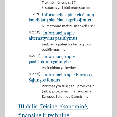
Trukmė mėnesiais: 37
Ši sutartis gali būti pratęsta: ne
Informacija apie kviečiamų
II.2.9)
kandidatų skaičiaus apribojimus
Numatomas mažiausias skaičius: 1
Informacija apie
II.2.10)
alternatyvius pasiūlymus
Leidžiama pateikti alternatyvius
pasiūlymus: ne
Informacija apie
II.2.11)
pasirinkimo galimybes
Pasirinkimo galimybės: ne
Informacija apie Europos
II.2.13)
Sąjungos fondus
Pirkimas yra susijęs su projektu ir
(arba) programa, finansuojama
Europos Sąjungos lėšomis: ne
III dalis: Teisinė, ekonominė,
finansinė ir techninė