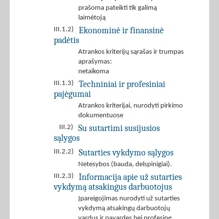
prašoma pateikti tik galimą
laimėtoją
Ekonominė ir finansinė
III.1.2)
padėtis
Atrankos kriterijų sąrašas ir trumpas
aprašymas:
netaikoma
Techniniai ir profesiniai
III.1.3)
pajėgumai
Atrankos kriterijai, nurodyti pirkimo
dokumentuose
Su sutartimi susijusios
III.2)
sąlygos
Sutarties vykdymo sąlygos
III.2.2)
Netesybos (bauda, delspinigiai).
Informacija apie už sutarties
III.2.3)
vykdymą atsakingus darbuotojus
Įpareigojimas nurodyti už sutarties
vykdymą atsakingų darbuotojų
vardus ir pavardes bei profesinę