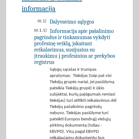
informacija
Dalyvavimo sąlygos
III.1)
Informacija apie pašalinimo
III.1.1)
pagrindus ir tinkamumas vykdyti
profesinę veiklą, įskaitant
reikalavimus, susijusius su
įtraukimu į profesinius ar prekybos
registrus
Sąlygų sąrašas ir trumpas
aprašymas: Tiekėjas (taip pat visi
Tiekėjų grupės nariai, jei pasiūlymą
pateikia Tiekėjų grupė) ir ūkio
subjektai, kurių pajėgumais remiasi
tiekėjas) turi atitikti reikalavimus dėl
Tiekėjų pašalinimo pagrindų
nebuvo. Tiekėjas pasiūlyme turi
pateikti Europos bendrąjį viešųjų
pirkimų dokumentą (toliau -
EBVPD). Visų pagal EBVPD
reikalaujamų dokumentų bus