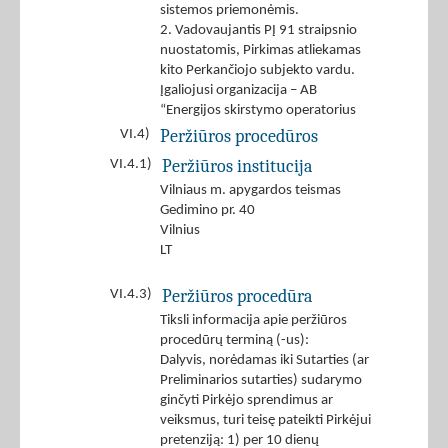
sistemos priemonėmis.
2. Vadovaujantis PĮ 91 straipsnio
nuostatomis, Pirkimas atliekamas
kito Perkančiojo subjekto vardu.
Įgaliojusi organizacija – AB
“Energijos skirstymo operatorius
Peržiūros procedūros
VI.4)
Peržiūros institucija
VI.4.1)
Vilniaus m. apygardos teismas
Gedimino pr. 40
Vilnius
LT
Peržiūros procedūra
VI.4.3)
Tiksli informacija apie peržiūros
procedūrų terminą (-us):
Dalyvis, norėdamas iki Sutarties (ar
Preliminarios sutarties) sudarymo
ginčyti Pirkėjo sprendimus ar
veiksmus, turi teisę pateikti Pirkėjui
pretenziją: 1) per 10 dienų