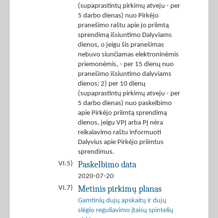
(supaprastintų pirkimų atveju - per
5 darbo dienas) nuo Pirkėjo
pranešimo raštu apie jo priimtą
sprendimą išsiuntimo Dalyviams
dienos, o jeigu šis pranešimas
nebuvo siunčiamas elektroninėmis
priemonėmis, - per 15 dienų nuo
pranešimo išsiuntimo dalyviams
dienos; 2) per 10 dienų
(supaprastintų pirkimų atveju - per
5 darbo dienas) nuo paskelbimo
apie Pirkėjo priimtą sprendimą
dienos, jeigu VPĮ arba PĮ nėra
reikalavimo raštu informuoti
Dalyvius apie Pirkėjo priimtus
sprendimus.
Paskelbimo data
VI.5)
2020-07-20
Metinis pirkimų planas
VI.7)
Gamtinių dujų apskaitų ir dujų
slėgio reguliavimo įtaisų spintelių