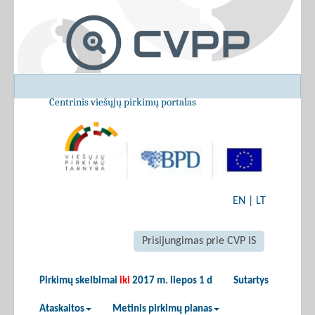
Centrinis viešųjų pirkimų portalas
EN
|
LT
Prisijungimas prie CVP IS
Pirkimų skelbimai
iki
2017 m. liepos 1 d
Sutartys
Ataskaitos
Metinis pirkimų planas