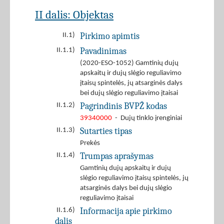
II dalis: Objektas
Pirkimo apimtis
II.1)
Pavadinimas
II.1.1)
(2020-ESO-1052) Gamtinių dujų
apskaitų ir dujų slėgio reguliavimo
įtaisų spintelės, jų atsarginės dalys
bei dujų slėgio reguliavimo įtaisai
Pagrindinis BVPŽ kodas
II.1.2)
39340000
- Dujų tinklo įrenginiai
Sutarties tipas
II.1.3)
Prekės
Trumpas aprašymas
II.1.4)
Gamtinių dujų apskaitų ir dujų
slėgio reguliavimo įtaisų spintelės, jų
atsarginės dalys bei dujų slėgio
reguliavimo įtaisai
Informacija apie pirkimo
II.1.6)
dalis