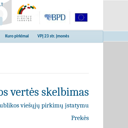
LT
Kuro pirkimai
VPĮ 23 str. įmonės
s vertės skelbimas
ublikos viešųjų pirkimų įstatymu
Prekės