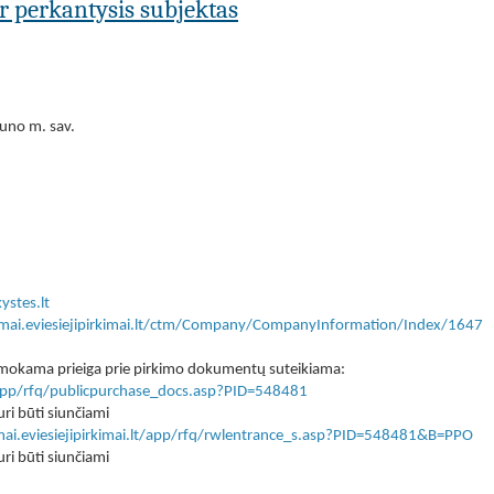
ar perkantysis subjektas
uno m. sav.
ystes.lt
kimai.eviesiejipirkimai.lt/ctm/Company/CompanyInformation/Index/1647
 nemokama prieiga prie pirkimo dokumentų suteikiama:
lt/app/rfq/publicpurchase_docs.asp?PID=548481
ri būti siunčiami
imai.eviesiejipirkimai.lt/app/rfq/rwlentrance_s.asp?PID=548481&B=PPO
ri būti siunčiami