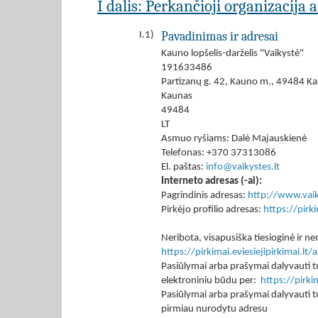
I dalis: Perkančioji organizacija 
Pavadinimas ir adresai
I.1)
Kauno lopšelis-darželis "Vaikystė"
191633486
Partizanų g. 42, Kauno m., 49484 Ka
Kaunas
49484
LT
Asmuo ryšiams: Dalė Majauskienė
Telefonas: +370 37313086
El. paštas:
info@vaikystes.lt
Interneto adresas (-ai):
Pagrindinis adresas:
http://www.vaik
Pirkėjo profilio adresas:
https://pir
Neribota, visapusiška tiesioginė ir
https://pirkimai.eviesiejipirkimai.
Pasiūlymai arba prašymai dalyvauti tu
elektroniniu būdu per:
https://pirk
Pasiūlymai arba prašymai dalyvauti tu
pirmiau nurodytu adresu