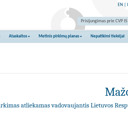
EN
|
Prisijungimas prie CVP IS
s
Ataskaitos
Metinis pirkimų planas
Nepatikimi tiekėjai
Mažo
irkimas atliekamas vadovaujantis Lietuvos Resp