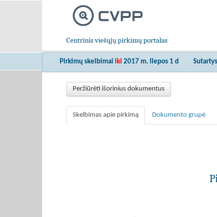
Centrinis viešųjų pirkimų portalas
Pirkimų skelbimai
iki
2017 m. liepos 1 d
Sutarty
Peržiūrėti išorinius dokumentus
Skelbimas apie pirkimą
Dokumento grupė
P