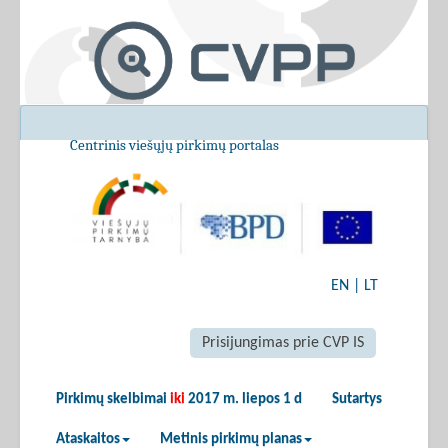
Centrinis viešųjų pirkimų portalas
EN
|
LT
Prisijungimas prie CVP IS
Pirkimų skelbimai
iki
2017 m. liepos 1 d
Sutartys
Ataskaitos
Metinis pirkimų planas