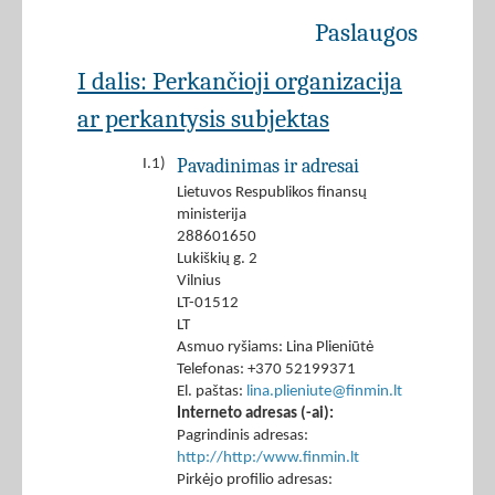
Paslaugos
I dalis: Perkančioji organizacija
ar perkantysis subjektas
Pavadinimas ir adresai
I.1)
Lietuvos Respublikos finansų
ministerija
288601650
Lukiškių g. 2
Vilnius
LT-01512
LT
Asmuo ryšiams: Lina Plieniūtė
Telefonas: +370 52199371
El. paštas:
lina.plieniute@finmin.lt
Interneto adresas (-ai):
Pagrindinis adresas:
http://http:/www.finmin.lt
Pirkėjo profilio adresas: