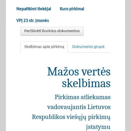
Nepatikimi tiekėjai
Kuro pirkimai
VPĮ 23 str. įmonės
Peržiūrėti išorinius dokumentus
Skelbimas apie pirkimą
Dokumento grupė
Mažos vertės
skelbimas
Pirkimas atliekamas
vadovaujantis Lietuvos
Respublikos viešųjų pirkimų
įstatymu