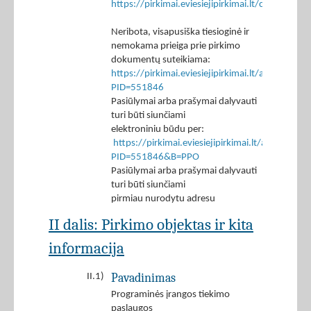
https://pirkimai.eviesiejipirkimai.lt/ctm/Co
Neribota, visapusiška tiesioginė ir
nemokama prieiga prie pirkimo
dokumentų suteikiama:
https://pirkimai.eviesiejipirkimai.lt/app/rfq/p
PID=551846
Pasiūlymai arba prašymai dalyvauti
turi būti siunčiami
elektroniniu būdu per:
https://pirkimai.eviesiejipirkimai.lt/app/rfq/r
PID=551846&B=PPO
Pasiūlymai arba prašymai dalyvauti
turi būti siunčiami
pirmiau nurodytu adresu
II dalis: Pirkimo objektas ir kita
informacija
Pavadinimas
II.1)
Programinės įrangos tiekimo
paslaugos