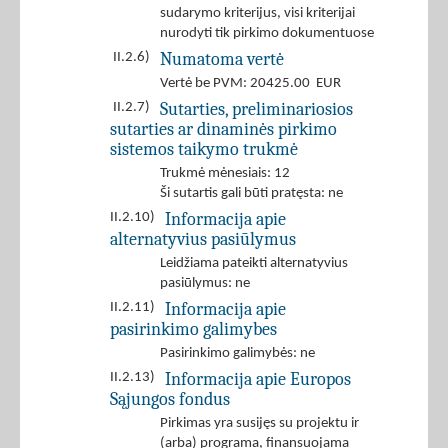
sudarymo kriterijus, visi kriterijai
nurodyti tik pirkimo dokumentuose
Numatoma vertė
II.2.6)
Vertė be PVM: 20425.00 EUR
Sutarties, preliminariosios
II.2.7)
sutarties ar dinaminės pirkimo
sistemos taikymo trukmė
Trukmė mėnesiais: 12
Ši sutartis gali būti pratęsta: ne
Informacija apie
II.2.10)
alternatyvius pasiūlymus
Leidžiama pateikti alternatyvius
pasiūlymus: ne
Informacija apie
II.2.11)
pasirinkimo galimybes
Pasirinkimo galimybės: ne
Informacija apie Europos
II.2.13)
Sąjungos fondus
Pirkimas yra susijęs su projektu ir
(arba) programa, finansuojama