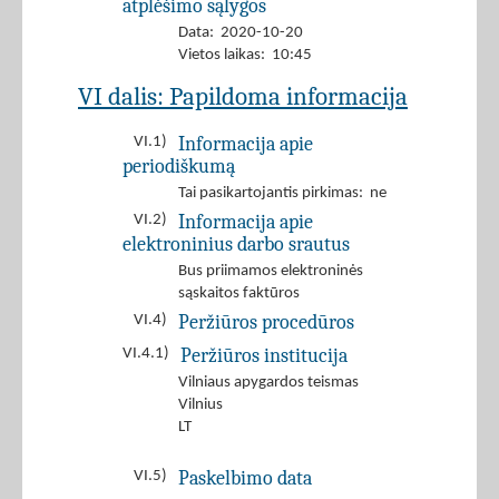
atplėšimo sąlygos
Data: 2020-10-20
Vietos laikas: 10:45
VI dalis: Papildoma informacija
Informacija apie
VI.1)
periodiškumą
Tai pasikartojantis pirkimas: ne
Informacija apie
VI.2)
elektroninius darbo srautus
Bus priimamos elektroninės
sąskaitos faktūros
Peržiūros procedūros
VI.4)
Peržiūros institucija
VI.4.1)
Vilniaus apygardos teismas
Vilnius
LT
Paskelbimo data
VI.5)