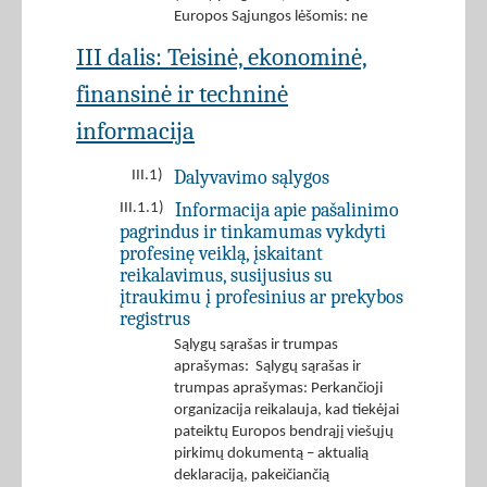
Europos Sąjungos lėšomis: ne
III dalis: Teisinė, ekonominė,
finansinė ir techninė
informacija
Dalyvavimo sąlygos
III.1)
Informacija apie pašalinimo
III.1.1)
pagrindus ir tinkamumas vykdyti
profesinę veiklą, įskaitant
reikalavimus, susijusius su
įtraukimu į profesinius ar prekybos
registrus
Sąlygų sąrašas ir trumpas
aprašymas: Sąlygų sąrašas ir
trumpas aprašymas: Perkančioji
organizacija reikalauja, kad tiekėjai
pateiktų Europos bendrąjį viešųjų
pirkimų dokumentą – aktualią
deklaraciją, pakeičiančią