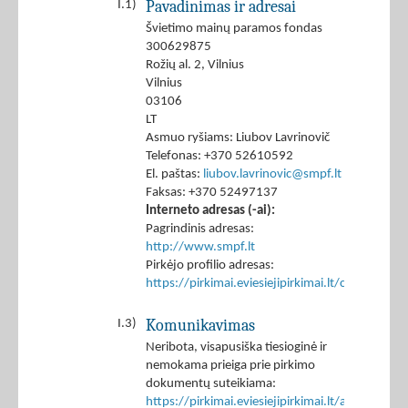
Pavadinimas ir adresai
I.1)
Švietimo mainų paramos fondas
300629875
Rožių al. 2, Vilnius
Vilnius
03106
LT
Asmuo ryšiams: Liubov Lavrinovič
Telefonas: +370 52610592
El. paštas:
liubov.lavrinovic@smpf.lt
Faksas: +370 52497137
Interneto adresas (-ai):
Pagrindinis adresas:
http://www.smpf.lt
Pirkėjo profilio adresas:
https://pirkimai.eviesiejipirkimai.lt/ctm/Co
Komunikavimas
I.3)
Neribota, visapusiška tiesioginė ir
nemokama prieiga prie pirkimo
dokumentų suteikiama:
https://pirkimai.eviesiejipirkimai.lt/app/rfq/p