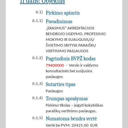
II dalis: Objektas
Pirkimo apimtis
II.1)
Pavadinimas
II.1.1)
„ERASMUS“ AKREDITACIJOS
BENDROJO UGDYMO, PROFESINIO
MOKYMO IR SUAUGUSIŲJŲ
ŠVIETIMO SRITYSE PARAIŠKŲ
VERTINIMO PASLAUGOS
Pagrindinis BVPŽ kodas
II.1.2)
79400000
- Verslo ir valdymo
konsultacinės bei susijusios
paslaugos
Sutarties tipas
II.1.3)
Paslaugos
Trumpas aprašymas
II.1.4)
Pirkimo tikslas – įsigyti kokybiškas
paraiškų vertinimo paslaugas.
Numatoma bendra vertė
II.1.5)
Vertė be PVM: 20425.00 EUR