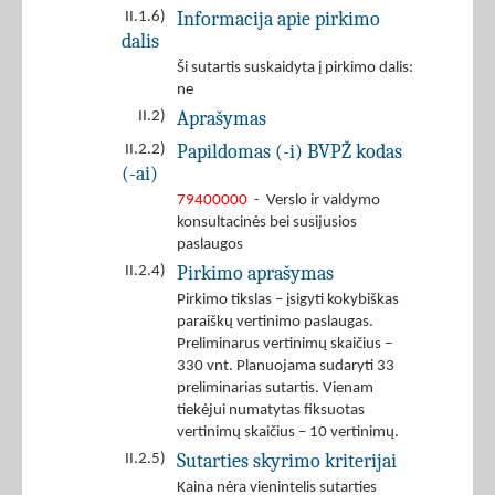
Informacija apie pirkimo
II.1.6)
dalis
Ši sutartis suskaidyta į pirkimo dalis:
ne
Aprašymas
II.2)
Papildomas (-i) BVPŽ kodas
II.2.2)
(-ai)
79400000
- Verslo ir valdymo
konsultacinės bei susijusios
paslaugos
Pirkimo aprašymas
II.2.4)
Pirkimo tikslas – įsigyti kokybiškas
paraiškų vertinimo paslaugas.
Preliminarus vertinimų skaičius –
330 vnt. Planuojama sudaryti 33
preliminarias sutartis. Vienam
tiekėjui numatytas fiksuotas
vertinimų skaičius – 10 vertinimų.
Sutarties skyrimo kriterijai
II.2.5)
Kaina nėra vienintelis sutarties