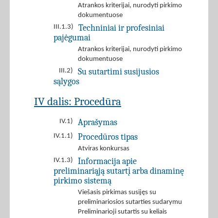
Atrankos kriterijai, nurodyti pirkimo
dokumentuose
Techniniai ir profesiniai
III.1.3)
pajėgumai
Atrankos kriterijai, nurodyti pirkimo
dokumentuose
Su sutartimi susijusios
III.2)
sąlygos
IV dalis: Procedūra
Aprašymas
IV.1)
Procedūros tipas
IV.1.1)
Atviras konkursas
Informacija apie
IV.1.3)
preliminariąją sutartį arba dinaminę
pirkimo sistemą
Viešasis pirkimas susijęs su
preliminariosios sutarties sudarymu
Preliminarioji sutartis su keliais