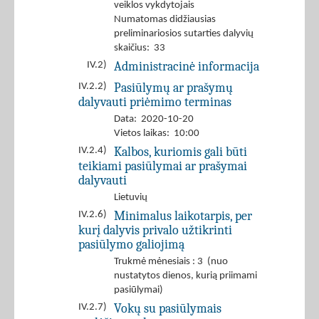
veiklos vykdytojais
Numatomas didžiausias
preliminariosios sutarties dalyvių
skaičius: 33
Administracinė informacija
IV.2)
Pasiūlymų ar prašymų
IV.2.2)
dalyvauti priėmimo terminas
Data: 2020-10-20
Vietos laikas: 10:00
Kalbos, kuriomis gali būti
IV.2.4)
teikiami pasiūlymai ar prašymai
dalyvauti
Lietuvių
Minimalus laikotarpis, per
IV.2.6)
kurį dalyvis privalo užtikrinti
pasiūlymo galiojimą
Trukmė mėnesiais : 3 (nuo
nustatytos dienos, kurią priimami
pasiūlymai)
Vokų su pasiūlymais
IV.2.7)