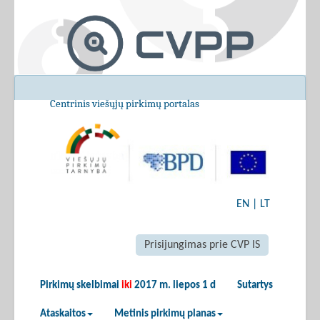
Centrinis viešųjų pirkimų portalas
EN
|
LT
Prisijungimas prie CVP IS
Pirkimų skelbimai
iki
2017 m. liepos 1 d
Sutartys
Ataskaitos
Metinis pirkimų planas