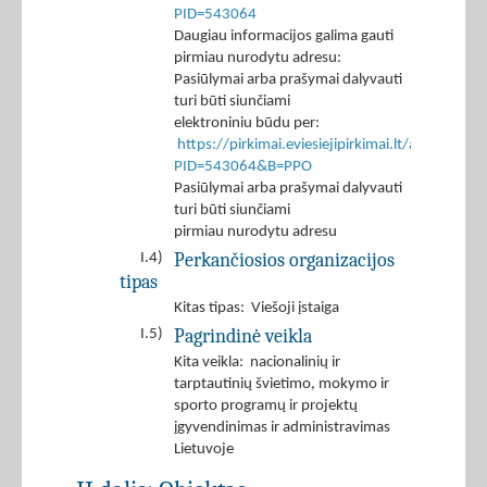
PID=543064
Daugiau informacijos galima gauti
pirmiau nurodytu adresu:
Pasiūlymai arba prašymai dalyvauti
turi būti siunčiami
elektroniniu būdu per:
https://pirkimai.eviesiejipirkimai.lt/app/rfq/r
PID=543064&B=PPO
Pasiūlymai arba prašymai dalyvauti
turi būti siunčiami
pirmiau nurodytu adresu
Perkančiosios organizacijos
I.4)
tipas
Kitas tipas: Viešoji įstaiga
Pagrindinė veikla
I.5)
Kita veikla: nacionalinių ir
tarptautinių švietimo, mokymo ir
sporto programų ir projektų
įgyvendinimas ir administravimas
Lietuvoje