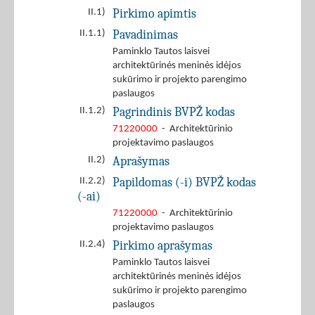
Pirkimo apimtis
II.1)
Pavadinimas
II.1.1)
Paminklo Tautos laisvei
architektūrinės meninės idėjos
sukūrimo ir projekto parengimo
paslaugos
Pagrindinis BVPŽ kodas
II.1.2)
71220000
- Architektūrinio
projektavimo paslaugos
Aprašymas
II.2)
Papildomas (-i) BVPŽ kodas
II.2.2)
(-ai)
71220000
- Architektūrinio
projektavimo paslaugos
Pirkimo aprašymas
II.2.4)
Paminklo Tautos laisvei
architektūrinės meninės idėjos
sukūrimo ir projekto parengimo
paslaugos