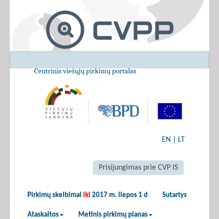
Centrinis viešųjų pirkimų portalas
EN
|
LT
Prisijungimas prie CVP IS
Pirkimų skelbimai
iki
2017 m. liepos 1 d
Sutartys
Ataskaitos
Metinis pirkimų planas