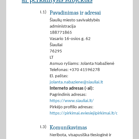
Pavadinimas ir adresai
I.1)
Šiaulių miesto savivaldybės
administracija
188771865
Vasario 16-osios g. 62
Šiauliai
76295
LT
Asmuo ryšiams: Jolanta Nabažienė
Telefonas: +370 41596278
El. paštas:
jolanta.nabaziene@siauliai.lt
Interneto adresas (-ai):
Pagrindinis adresas:
https://www.siauliai.lt/
Pirkėjo profilio adresas:
https://pirkimai.eviesiejipirkimai.lt/ctm/Co
Komunikavimas
I.3)
Neribota, visapusiška tiesioginė ir