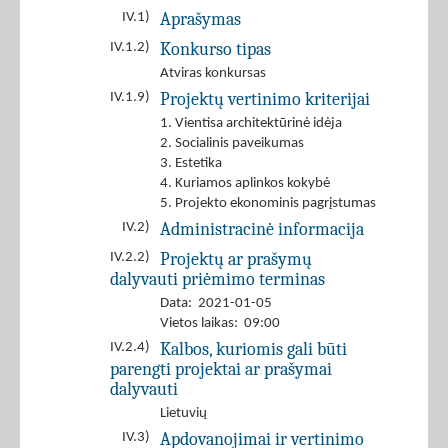
Aprašymas
IV.1)
Konkurso tipas
IV.1.2)
Atviras konkursas
Projektų vertinimo kriterijai
IV.1.9)
1. Vientisa architektūrinė idėja
2. Socialinis paveikumas
3. Estetika
4. Kuriamos aplinkos kokybė
5. Projekto ekonominis pagrįstumas
Administracinė informacija
IV.2)
Projektų ar prašymų
IV.2.2)
dalyvauti priėmimo terminas
Data: 2021-01-05
Vietos laikas: 09:00
Kalbos, kuriomis gali būti
IV.2.4)
parengti projektai ar prašymai
dalyvauti
Lietuvių
Apdovanojimai ir vertinimo
IV.3)