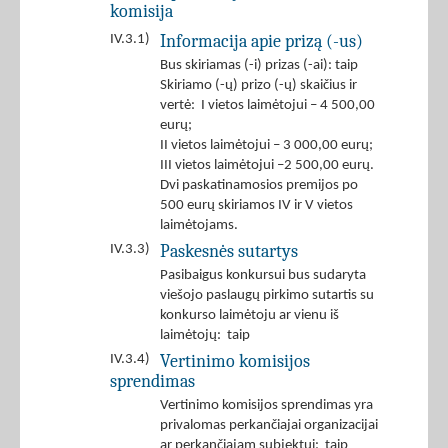
komisija
Informacija apie prizą (-us)
IV.3.1)
Bus skiriamas (-i) prizas (-ai): taip
Skiriamo (-ų) prizo (-ų) skaičius ir
vertė: I vietos laimėtojui – 4 500,00
eurų;
II vietos laimėtojui – 3 000,00 eurų;
III vietos laimėtojui –2 500,00 eurų.
Dvi paskatinamosios premijos po
500 eurų skiriamos IV ir V vietos
laimėtojams.
Paskesnės sutartys
IV.3.3)
Pasibaigus konkursui bus sudaryta
viešojo paslaugų pirkimo sutartis su
konkurso laimėtoju ar vienu iš
laimėtojų: taip
Vertinimo komisijos
IV.3.4)
sprendimas
Vertinimo komisijos sprendimas yra
privalomas perkančiajai organizacijai
ar perkančiajam subjektui: taip