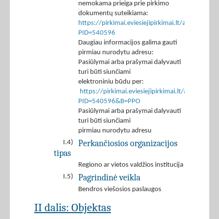
nemokama prieiga prie pirkimo
dokumentų suteikiama:
https://pirkimai.eviesiejipirkimai.lt/app/rfq/p
PID=540596
Daugiau informacijos galima gauti
pirmiau nurodytu adresu:
Pasiūlymai arba prašymai dalyvauti
turi būti siunčiami
elektroniniu būdu per:
https://pirkimai.eviesiejipirkimai.lt/app/rfq/r
PID=540596&B=PPO
Pasiūlymai arba prašymai dalyvauti
turi būti siunčiami
pirmiau nurodytu adresu
Perkančiosios organizacijos
I.4)
tipas
Regiono ar vietos valdžios institucija
Pagrindinė veikla
I.5)
Bendros viešosios paslaugos
II dalis: Objektas