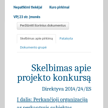
Nepatikimi tiekėjai
Kuro pirkimai
VPĮ 23 str. įmonės
Peržiūrėti išorinius dokumentus
Skelbimas apie pirkimą
Pataisyta
Dokumento grupė
Skelbimas apie
projekto konkursą
Direktyva 2014/24/ES
I dalis: Perkančioji organizacija
ar perkantysis subjektas