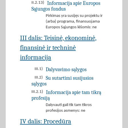
Informacija apie Europos
II.2.13)
Sąjungos fondus
Pirkimas yra susijęs su projektu ir
(arba) programa, finansuojama
Europos Sąjungos lėšomis: ne
III dalis: Teisinė, ekonominė,
finansinė ir techninė
informacija
Dalyvavimo sąlygos
III.1)
Su sutartimi susijusios
III.2)
sąlygos
Informacija apie tam tikrą
III.2.1)
profesiją
Dalyvauti gali tik tam tikros
profesijos asmenys: ne
IV dalis: Procedūra