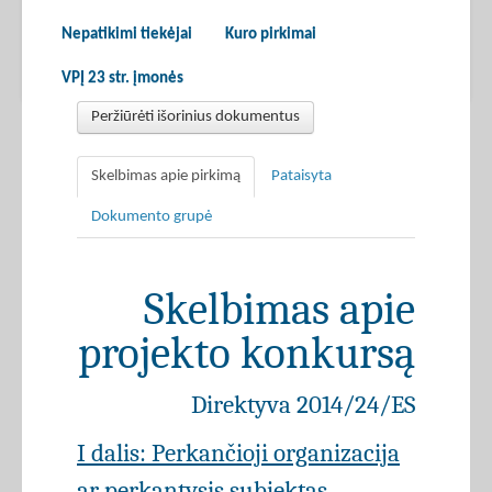
Nepatikimi tiekėjai
Kuro pirkimai
VPĮ 23 str. įmonės
Peržiūrėti išorinius dokumentus
Skelbimas apie pirkimą
Pataisyta
Dokumento grupė
Skelbimas apie
projekto konkursą
Direktyva 2014/24/ES
I dalis: Perkančioji organizacija
ar perkantysis subjektas