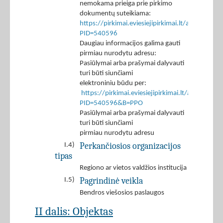
nemokama prieiga prie pirkimo
dokumentų suteikiama:
https://pirkimai.eviesiejipirkimai.lt/app/rfq/p
PID=540596
Daugiau informacijos galima gauti
pirmiau nurodytu adresu:
Pasiūlymai arba prašymai dalyvauti
turi būti siunčiami
elektroniniu būdu per:
https://pirkimai.eviesiejipirkimai.lt/app/rfq/r
PID=540596&B=PPO
Pasiūlymai arba prašymai dalyvauti
turi būti siunčiami
pirmiau nurodytu adresu
Perkančiosios organizacijos
I.4)
tipas
Regiono ar vietos valdžios institucija
Pagrindinė veikla
I.5)
Bendros viešosios paslaugos
II dalis: Objektas