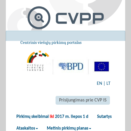
Centrinis viešųjų pirkimų portalas
EN
|
LT
Prisijungimas prie CVP IS
Pirkimų skelbimai
iki
2017 m. liepos 1 d
Sutartys
Ataskaitos
Metinis pirkimų planas