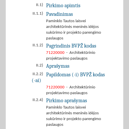
Pirkimo apimtis
II.1)
Pavadinimas
II.1.1)
Paminklo Tautos laisvei
architektūrinės meninės idėjos
sukūrimo ir projekto parengimo
paslaugos
Pagrindinis BVPŽ kodas
II.1.2)
71220000
- Architektūrinio
projektavimo paslaugos
Aprašymas
II.2)
Papildomas (-i) BVPŽ kodas
II.2.2)
(-ai)
71220000
- Architektūrinio
projektavimo paslaugos
Pirkimo aprašymas
II.2.4)
Paminklo Tautos laisvei
architektūrinės meninės idėjos
sukūrimo ir projekto parengimo
paslaugos