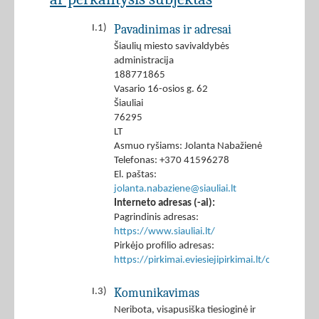
Pavadinimas ir adresai
I.1)
Šiaulių miesto savivaldybės
administracija
188771865
Vasario 16-osios g. 62
Šiauliai
76295
LT
Asmuo ryšiams: Jolanta Nabažienė
Telefonas: +370 41596278
El. paštas:
jolanta.nabaziene@siauliai.lt
Interneto adresas (-ai):
Pagrindinis adresas:
https://www.siauliai.lt/
Pirkėjo profilio adresas:
https://pirkimai.eviesiejipirkimai.lt/ctm/Co
Komunikavimas
I.3)
Neribota, visapusiška tiesioginė ir