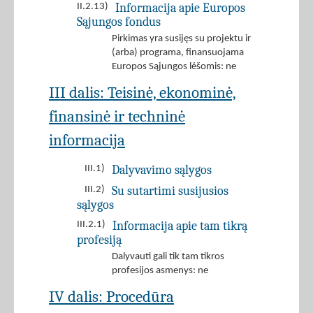
Informacija apie Europos
II.2.13)
Sąjungos fondus
Pirkimas yra susijęs su projektu ir
(arba) programa, finansuojama
Europos Sąjungos lėšomis: ne
III dalis: Teisinė, ekonominė,
finansinė ir techninė
informacija
Dalyvavimo sąlygos
III.1)
Su sutartimi susijusios
III.2)
sąlygos
Informacija apie tam tikrą
III.2.1)
profesiją
Dalyvauti gali tik tam tikros
profesijos asmenys: ne
IV dalis: Procedūra