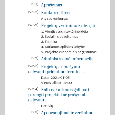
Aprašymas
IV.1)
Konkurso tipas
IV.1.2)
Atviras konkursas
Projektų vertinimo kriterijai
IV.1.9)
1. Vientisa architektūrinė idėja
2. Socialinis paveikumas
3. Estetika
4. Kuriamos aplinkos kokybė
5. Projekto ekonominis pagrįstumas
Administracinė informacija
IV.2)
Projektų ar prašymų
IV.2.2)
dalyvauti priėmimo terminas
Data: 2021-01-05
Vietos laikas: 09:00
Kalbos, kuriomis gali būti
IV.2.4)
parengti projektai ar prašymai
dalyvauti
Lietuvių
Apdovanojimai ir vertinimo
IV.3)