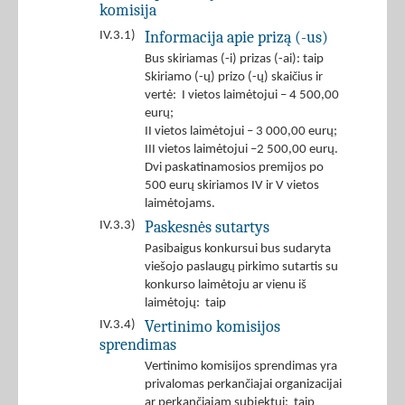
komisija
Informacija apie prizą (-us)
IV.3.1)
Bus skiriamas (-i) prizas (-ai): taip
Skiriamo (-ų) prizo (-ų) skaičius ir
vertė: I vietos laimėtojui – 4 500,00
eurų;
II vietos laimėtojui – 3 000,00 eurų;
III vietos laimėtojui –2 500,00 eurų.
Dvi paskatinamosios premijos po
500 eurų skiriamos IV ir V vietos
laimėtojams.
Paskesnės sutartys
IV.3.3)
Pasibaigus konkursui bus sudaryta
viešojo paslaugų pirkimo sutartis su
konkurso laimėtoju ar vienu iš
laimėtojų: taip
Vertinimo komisijos
IV.3.4)
sprendimas
Vertinimo komisijos sprendimas yra
privalomas perkančiajai organizacijai
ar perkančiajam subjektui: taip