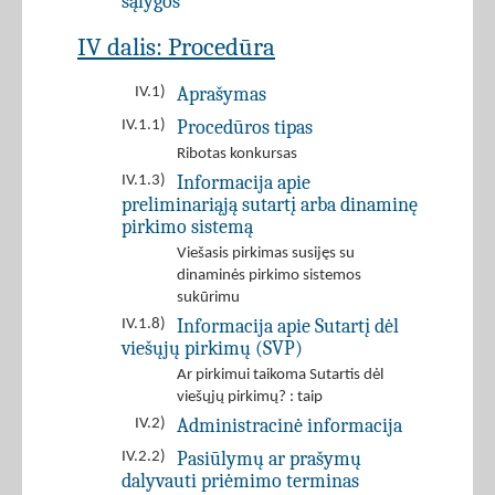
sąlygos
IV dalis: Procedūra
Aprašymas
IV.1)
Procedūros tipas
IV.1.1)
Ribotas konkursas
Informacija apie
IV.1.3)
preliminariąją sutartį arba dinaminę
pirkimo sistemą
Viešasis pirkimas susijęs su
dinaminės pirkimo sistemos
sukūrimu
Informacija apie Sutartį dėl
IV.1.8)
viešųjų pirkimų (SVP)
Ar pirkimui taikoma Sutartis dėl
viešųjų pirkimų? : taip
Administracinė informacija
IV.2)
Pasiūlymų ar prašymų
IV.2.2)
dalyvauti priėmimo terminas