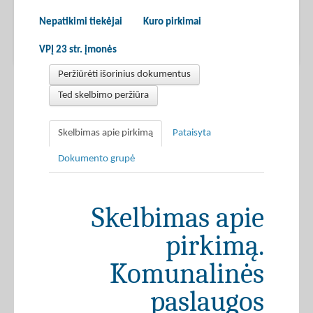
Nepatikimi tiekėjai
Kuro pirkimai
VPĮ 23 str. įmonės
Peržiūrėti išorinius dokumentus
Ted skelbimo peržiūra
Skelbimas apie pirkimą
Pataisyta
Dokumento grupė
Skelbimas apie
pirkimą.
Komunalinės
paslaugos