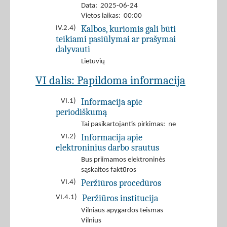
Data: 2025-06-24
Vietos laikas: 00:00
Kalbos, kuriomis gali būti
IV.2.4)
teikiami pasiūlymai ar prašymai
dalyvauti
Lietuvių
VI dalis: Papildoma informacija
Informacija apie
VI.1)
periodiškumą
Tai pasikartojantis pirkimas: ne
Informacija apie
VI.2)
elektroninius darbo srautus
Bus priimamos elektroninės
sąskaitos faktūros
Peržiūros procedūros
VI.4)
Peržiūros institucija
VI.4.1)
Vilniaus apygardos teismas
Vilnius