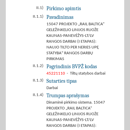
Pirkimo apimtis
II.1)
Pavadinimas
II.1.1)
15047 PROJEKTO „RAIL BALTICA“
GELEŽINKELIO LINIJOS RUOŽE
KAUNAS-PANEVĖŽYS-LT/LV
RANGOS DARBAI (I ETAPAS):
NAUJO TILTO PER NERIES UPĘ
STATYBA" RANGOS DARBŲ
PIRKIMAS
Pagrindinis BVPŽ kodas
II.1.2)
45221110
- Tiltų statybos darbai
Sutarties tipas
II.1.3)
Darbai
Trumpas aprašymas
II.1.4)
Dinaminė pirkimo sistema. 15047
PROJEKTO „RAIL BALTICA“
GELEŽINKELIO LINIJOS RUOŽE
KAUNAS-PANEVĖŽYS-LT/LV
RANGOS DARBAI (I ETAPAS):