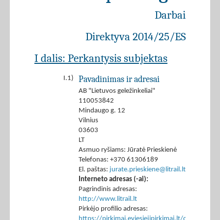
Darbai
Direktyva 2014/25/ES
I dalis: Perkantysis subjektas
Pavadinimas ir adresai
I.1)
AB "Lietuvos geležinkeliai"
110053842
Mindaugo g. 12
Vilnius
03603
LT
Asmuo ryšiams: Jūratė Prieskienė
Telefonas: +370 61306189
El. paštas:
jurate.prieskiene@litrail.lt
Interneto adresas (-ai):
Pagrindinis adresas:
http://www.litrail.lt
Pirkėjo profilio adresas:
https://pirkimai.eviesiejipirkimai.lt/ctm/Co