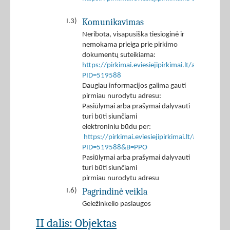
Komunikavimas
I.3)
Neribota, visapusiška tiesioginė ir
nemokama prieiga prie pirkimo
dokumentų suteikiama:
https://pirkimai.eviesiejipirkimai.lt/app/rfq/p
PID=519588
Daugiau informacijos galima gauti
pirmiau nurodytu adresu:
Pasiūlymai arba prašymai dalyvauti
turi būti siunčiami
elektroniniu būdu per:
https://pirkimai.eviesiejipirkimai.lt/app/rfq/r
PID=519588&B=PPO
Pasiūlymai arba prašymai dalyvauti
turi būti siunčiami
pirmiau nurodytu adresu
Pagrindinė veikla
I.6)
Geležinkelio paslaugos
II dalis: Objektas