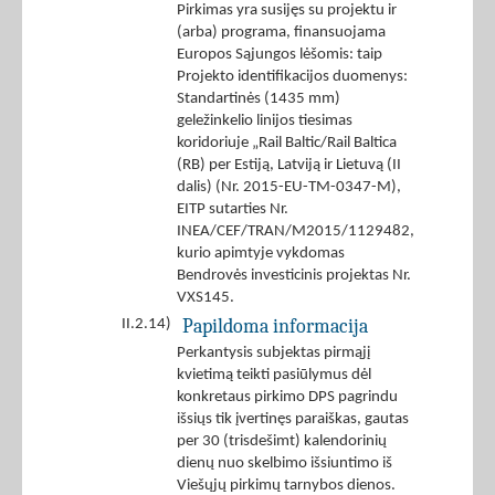
Pirkimas yra susijęs su projektu ir
(arba) programa, finansuojama
Europos Sąjungos lėšomis: taip
Projekto identifikacijos duomenys:
Standartinės (1435 mm)
geležinkelio linijos tiesimas
koridoriuje „Rail Baltic/Rail Baltica
(RB) per Estiją, Latviją ir Lietuvą (II
dalis) (Nr. 2015-EU-TM-0347-M),
EITP sutarties Nr.
INEA/CEF/TRAN/M2015/1129482,
kurio apimtyje vykdomas
Bendrovės investicinis projektas Nr.
VXS145.
Papildoma informacija
II.2.14)
Perkantysis subjektas pirmąjį
kvietimą teikti pasiūlymus dėl
konkretaus pirkimo DPS pagrindu
išsiųs tik įvertinęs paraiškas, gautas
per 30 (trisdešimt) kalendorinių
dienų nuo skelbimo išsiuntimo iš
Viešųjų pirkimų tarnybos dienos.