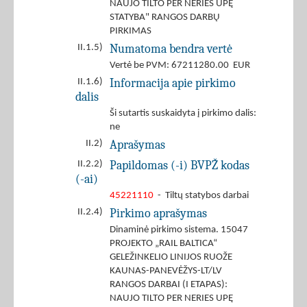
NAUJO TILTO PER NERIES UPĘ
STATYBA" RANGOS DARBŲ
PIRKIMAS
Numatoma bendra vertė
II.1.5)
Vertė be PVM: 67211280.00 EUR
Informacija apie pirkimo
II.1.6)
dalis
Ši sutartis suskaidyta į pirkimo dalis:
ne
Aprašymas
II.2)
Papildomas (-i) BVPŽ kodas
II.2.2)
(-ai)
45221110
- Tiltų statybos darbai
Pirkimo aprašymas
II.2.4)
Dinaminė pirkimo sistema. 15047
PROJEKTO „RAIL BALTICA“
GELEŽINKELIO LINIJOS RUOŽE
KAUNAS-PANEVĖŽYS-LT/LV
RANGOS DARBAI (I ETAPAS):
NAUJO TILTO PER NERIES UPĘ