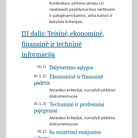
Konkretaus pirkimo atveju LG
neatmesti pasiūlymai bus vertinami
ir palyginami kainos, arba kainos ir
kokybės kriterijais.
III dalis: Teisinė, ekonominė,
finansinė ir techninė
informacija
Dalyvavimo sąlygos
III.1)
Ekonominė ir finansinė
III.1.2)
padėtis
Atrankos kriterijai, nurodyti pirkimo
dokumentuose
Techniniai ir profesiniai
III.1.3)
pajėgumai
Atrankos kriterijai, nurodyti pirkimo
dokumentuose
Su sutartimi susijusios
III.2)