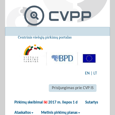
Centrinis viešųjų pirkimų portalas
EN
|
LT
Prisijungimas prie CVP IS
Pirkimų skelbimai
iki
2017 m. liepos 1 d
Sutartys
Ataskaitos
Metinis pirkimų planas