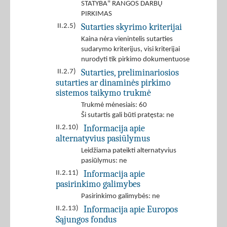
STATYBA" RANGOS DARBŲ
PIRKIMAS
Sutarties skyrimo kriterijai
II.2.5)
Kaina nėra vienintelis sutarties
sudarymo kriterijus, visi kriterijai
nurodyti tik pirkimo dokumentuose
Sutarties, preliminariosios
II.2.7)
sutarties ar dinaminės pirkimo
sistemos taikymo trukmė
Trukmė mėnesiais: 60
Ši sutartis gali būti pratęsta: ne
Informacija apie
II.2.10)
alternatyvius pasiūlymus
Leidžiama pateikti alternatyvius
pasiūlymus: ne
Informacija apie
II.2.11)
pasirinkimo galimybes
Pasirinkimo galimybės: ne
Informacija apie Europos
II.2.13)
Sąjungos fondus