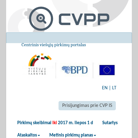
Centrinis viešųjų pirkimų portalas
EN
|
LT
Prisijungimas prie CVP IS
Pirkimų skelbimai
iki
2017 m. liepos 1 d
Sutartys
Ataskaitos
Metinis pirkimų planas