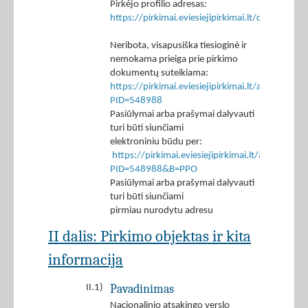
Pirkėjo profilio adresas:
https://pirkimai.eviesiejipirkimai.lt/ctm/Co
Neribota, visapusiška tiesioginė ir
nemokama prieiga prie pirkimo
dokumentų suteikiama:
https://pirkimai.eviesiejipirkimai.lt/app/rfq/p
PID=548988
Pasiūlymai arba prašymai dalyvauti
turi būti siunčiami
elektroniniu būdu per:
https://pirkimai.eviesiejipirkimai.lt/app/rfq/r
PID=548988&B=PPO
Pasiūlymai arba prašymai dalyvauti
turi būti siunčiami
pirmiau nurodytu adresu
II dalis: Pirkimo objektas ir kita
informacija
Pavadinimas
II.1)
Nacionalinio atsakingo verslo