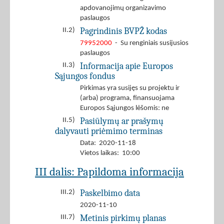
apdovanojimų organizavimo
paslaugos
Pagrindinis BVPŽ kodas
II.2)
79952000
- Su renginiais susijusios
paslaugos
Informacija apie Europos
II.3)
Sąjungos fondus
Pirkimas yra susijęs su projektu ir
(arba) programa, finansuojama
Europos Sąjungos lėšomis: ne
Pasiūlymų ar prašymų
II.5)
dalyvauti priėmimo terminas
Data: 2020-11-18
Vietos laikas: 10:00
III dalis: Papildoma informacija
Paskelbimo data
III.2)
2020-11-10
Metinis pirkimų planas
III.7)