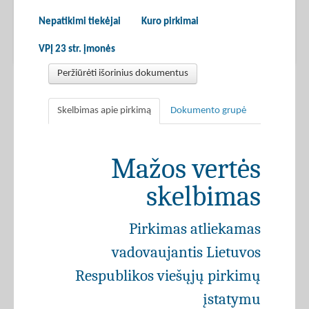
Nepatikimi tiekėjai
Kuro pirkimai
VPĮ 23 str. įmonės
Peržiūrėti išorinius dokumentus
Skelbimas apie pirkimą
Dokumento grupė
Mažos vertės
skelbimas
Pirkimas atliekamas
vadovaujantis Lietuvos
Respublikos viešųjų pirkimų
įstatymu