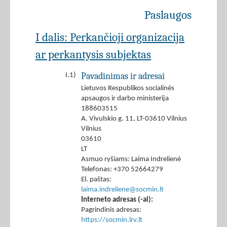
Paslaugos
I dalis: Perkančioji organizacija
ar perkantysis subjektas
Pavadinimas ir adresai
I.1)
Lietuvos Respublikos socialinės
apsaugos ir darbo ministerija
188603515
A. Vivulskio g. 11, LT-03610 Vilnius
Vilnius
03610
LT
Asmuo ryšiams: Laima Indrelienė
Telefonas: +370 52664279
El. paštas:
laima.indreliene@socmin.lt
Interneto adresas (-ai):
Pagrindinis adresas:
https://socmin.lrv.lt