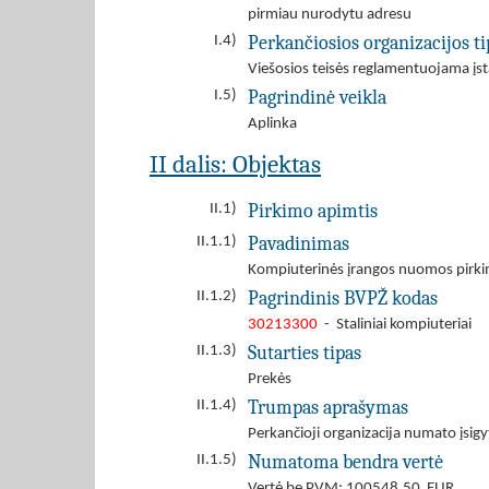
pirmiau nurodytu adresu
Perkančiosios organizacijos ti
I.4)
Viešosios teisės reglamentuojama įst
Pagrindinė veikla
I.5)
Aplinka
II dalis: Objektas
Pirkimo apimtis
II.1)
Pavadinimas
II.1.1)
Kompiuterinės įrangos nuomos pirk
Pagrindinis BVPŽ kodas
II.1.2)
30213300
- Staliniai kompiuteriai
Sutarties tipas
II.1.3)
Prekės
Trumpas aprašymas
II.1.4)
Perkančioji organizacija numato įsi
Numatoma bendra vertė
II.1.5)
Vertė be PVM: 100548.50 EUR