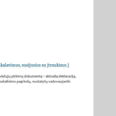
ikalavimus, susijusius su įtraukimu į
 viešųjų pirkimų dokumentą – aktualią deklaraciją,
 pašalinimo pagrindų, nustatytų vadovaujantis