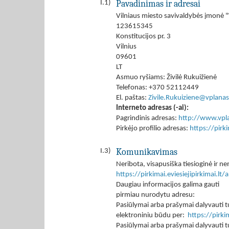
Pavadinimas ir adresai
I.1)
Vilniaus miesto savivaldybės įmonė "
123615345
Konstitucijos pr. 3
Vilnius
09601
LT
Asmuo ryšiams: Živilė Rukuižienė
Telefonas: +370 52112449
El. paštas:
Zivile.Rukuiziene@vplanas.
Interneto adresas (-ai):
Pagrindinis adresas:
http://www.vpla
Pirkėjo profilio adresas:
https://pir
Komunikavimas
I.3)
Neribota, visapusiška tiesioginė ir
https://pirkimai.eviesiejipirkimai.
Daugiau informacijos galima gauti
pirmiau nurodytu adresu:
Pasiūlymai arba prašymai dalyvauti tu
elektroniniu būdu per:
https://pirk
Pasiūlymai arba prašymai dalyvauti tu