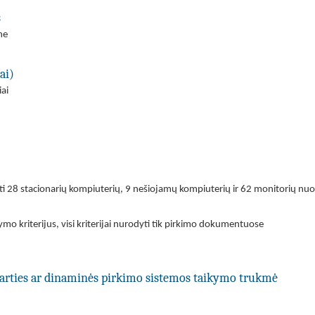
s
ne
ai)
ai
yti 28 stacionarių kompiuterių, 9 nešiojamų kompiuterių ir 62 monitorių nu
ymo kriterijus, visi kriterijai nurodyti tik pirkimo dokumentuose
utarties ar dinaminės pirkimo sistemos taikymo trukmė