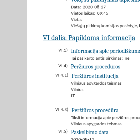
Data: 2020-08-27
Vietos laikas: 09:45
Vieta:
Viešųjų pirkimų komisijos posėdyje, K
VI dalis: Papildoma informacija
Informacija apie periodiškum
VI.1)
Tai pasikartojantis pirkimas: ne
Peržiūros procedūros
VI.4)
Peržiūros institucija
VI.4.1)
Vilniaus apygardos teismas
Vilnius
LT
Peržiūros procedūra
VI.4.3)
Tiksli informacija apie peržiūros pro
Vilniaus apygardos teismas
Paskelbimo data
VI.5)
2020-08-12