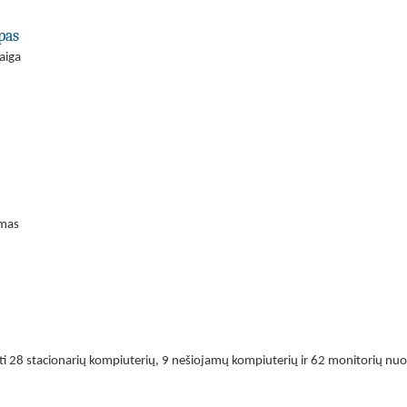
pas
aiga
imas
gyti 28 stacionarių kompiuterių, 9 nešiojamų kompiuterių ir 62 monitorių 