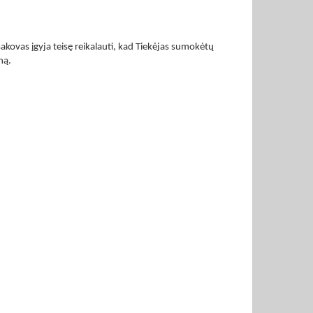
akovas įgyja teisę reikalauti, kad Tiekėjas sumokėtų
ną.