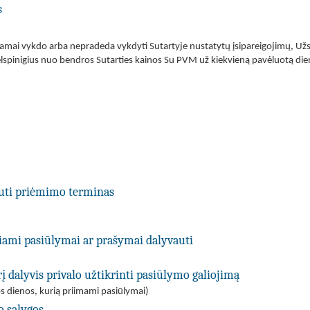
s
nkamai vykdo arba nepradeda vykdyti Sutartyje nustatytų įsipareigojimų, Užs
elspinigius nuo bendros Sutarties kainos Su PVM už kiekvieną pavėluotą die
uti priėmimo terminas
kiami pasiūlymai ar prašymai dalyvauti
į dalyvis privalo užtikrinti pasiūlymo galiojimą
s dienos, kurią priimami pasiūlymai)
o sąlygos