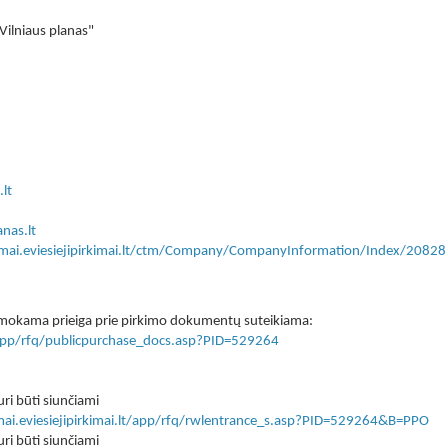
Vilniaus planas"
lt
nas.lt
kimai.eviesiejipirkimai.lt/ctm/Company/CompanyInformation/Index/20828
 nemokama prieiga prie pirkimo dokumentų suteikiama:
lt/app/rfq/publicpurchase_docs.asp?PID=529264
ri būti siunčiami
imai.eviesiejipirkimai.lt/app/rfq/rwlentrance_s.asp?PID=529264&B=PPO
ri būti siunčiami