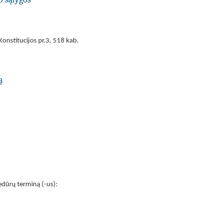
onstitucijos pr.3, 518 kab.
ą
cedūrų terminą (-us):