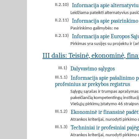
Informacija apie alternatyvi
II.2.10)
Leidžiama pateikti alternatyvius pas
Informacija apie pasirinkimo
II.2.11)
Pasirinkimo galimybės: ne
Informacija apie Europos Są
II.2.13)
Pirkimas yra susijęs su projektu ir 
III dalis: Teisinė, ekonominė, fin
Dalyvavimo sąlygos
III.1)
Informacija apie pašalinimo p
III.1.1)
profesinius ar prekybos registrus
Sąlygų sąrašas ir trumpas aprašymas: 
pakeičiančią kompetentingų instituci
Viešųjų pirkimų įstatymo 46 straips
Ekonominė ir finansinė padėt
III.1.2)
Atrankos kriterijai, nurodyti pirki
Techniniai ir profesiniai paj
III.1.3)
Atrankos kriterijai, nurodyti pirki