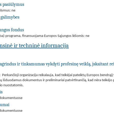
us pasiūlymus
iūlymus: ne
 galimybes
jungos fondus
(arba) programa, finansuojama Europos Sąjungos lėšomis: ne
ansinė ir techninė informacija
agrindus ir tinkamumas vykdyti profesinę veiklą, įskaitant re
Perkančioji organizacija reikalauja, kad teikėjai pateiktų Europos bendrąjį
jų išduodamus dokumentus ir preliminariai patvirtinančią, kad nėra teikėjo
nio nuostatomis.
is
mo dokumentuose
ėgumai
mo dokumentuose