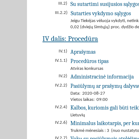
Su sutartimi susijusios sąlygo
III.2)
Sutarties vykdymo sąlygos
III.2.2)
Jeigu Tiekėjas vėluoja vykdyti, neti
0,02 (dviejų šimtųjų) proc. dydžio d
IV dalis: Procedūra
Aprašymas
IV.1)
Procedūros tipas
IV.1.1)
Atviras konkursas
Administracinė informacija
IV.2)
Pasiūlymų ar prašymų dalyva
IV.2.2)
Data: 2020-08-27
Vietos laikas: 09:00
Kalbos, kuriomis gali būti tei
IV.2.4)
Lietuvių
Minimalus laikotarpis, per kur
IV.2.6)
Trukmė mėnesiais : 3 (nuo nustatyto
Vokų su pasiūlymais atplėšim
IV.2.7)