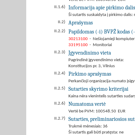
Informacija apie pirkimo dali
II.1.6)
Ši sutartis suskaidyta į pirkimo dalis: 
Aprašymas
II.2)
Papildomas (-i) BVPŽ kodas (-
II.2.2)
30213100
- Nešiojamieji kompiuteri
33195100
- Monitoriai
Įgyvendinimo vieta
II.2.3)
Pagrindinė įgyvendinimo vieta:
Konstitucijos pr. 3, Vilnius
Pirkimo aprašymas
II.2.4)
Perkančioji organizacija numato įsig
Sutarties skyrimo kriterijai
II.2.5)
Kaina nėra vienintelis sutarties sudar
Numatoma vertė
II.2.6)
Vertė be PVM: 100548.50 EUR
Sutarties, preliminariosios s
II.2.7)
Trukmė mėnesiais: 36
Ši sutartis gali būti pratęsta: ne