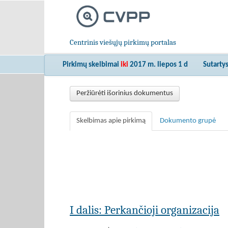
Centrinis viešųjų pirkimų portalas
Pirkimų skelbimai
iki
2017 m. liepos 1 d
Sutarty
Peržiūrėti išorinius dokumentus
Skelbimas apie pirkimą
Dokumento grupė
I dalis: Perkančioji organizacija