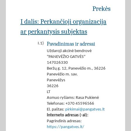
Prekės
I dalis: Perkančioji organizacija
ar perkantysis subjektas
Pavadinimas ir adresai
I.1)
Uždaroji akcinė bendrovė
"PANEVĖŽIO GATVĖS"
147026330
Beržų g. 12, Panevėžio m., 36226
Panevėžio m. sav.
Panevėžys
36226
LT
Asmuo ryšiams: Rasa Pukienė
Telefonas: +370 45596566
El. paštas:
pirkimai@pangatves.lt
Interneto adresas (-ai):
Pagrindinis adresas:
https://pangatves.lt/