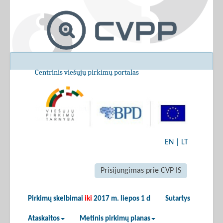
Centrinis viešųjų pirkimų portalas
EN
|
LT
Prisijungimas prie CVP IS
Pirkimų skelbimai
iki
2017 m. liepos 1 d
Sutartys
Ataskaitos
Metinis pirkimų planas