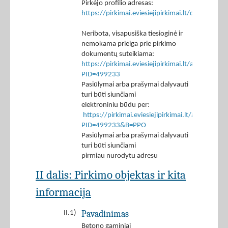
Pirkėjo profilio adresas:
https://pirkimai.eviesiejipirkimai.lt/ctm/Co
Neribota, visapusiška tiesioginė ir
nemokama prieiga prie pirkimo
dokumentų suteikiama:
https://pirkimai.eviesiejipirkimai.lt/app/rfq/p
PID=499233
Pasiūlymai arba prašymai dalyvauti
turi būti siunčiami
elektroniniu būdu per:
https://pirkimai.eviesiejipirkimai.lt/app/rfq/r
PID=499233&B=PPO
Pasiūlymai arba prašymai dalyvauti
turi būti siunčiami
pirmiau nurodytu adresu
II dalis: Pirkimo objektas ir kita
informacija
Pavadinimas
II.1)
Betono gaminiai