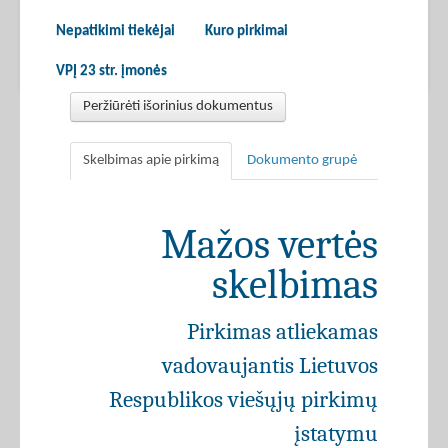
Nepatikimi tiekėjai
Kuro pirkimai
VPĮ 23 str. įmonės
Peržiūrėti išorinius dokumentus
Skelbimas apie pirkimą
Dokumento grupė
Mažos vertės
skelbimas
Pirkimas atliekamas
vadovaujantis Lietuvos
Respublikos viešųjų pirkimų
įstatymu