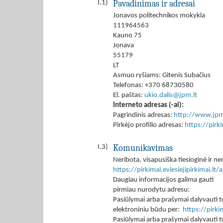
Pavadinimas ir adresai
I.1)
Jonavos politechnikos mokykla
111964563
Kauno 75
Jonava
55179
LT
Asmuo ryšiams: Gitenis Subačius
Telefonas: +370 68730580
El. paštas:
ukio.dalis@jpm.lt
Interneto adresas (-ai):
Pagrindinis adresas:
http://www.jpm
Pirkėjo profilio adresas:
https://pir
Komunikavimas
I.3)
Neribota, visapusiška tiesioginė ir
https://pirkimai.eviesiejipirkimai.
Daugiau informacijos galima gauti
pirmiau nurodytu adresu:
Pasiūlymai arba prašymai dalyvauti tu
elektroniniu būdu per:
https://pirk
Pasiūlymai arba prašymai dalyvauti tu