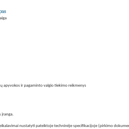
pas
aiga
mų apyvokos ir pagaminto valgio tiekimo reikmenys
 įranga.
eikalavimai nustatyti pateiktoje techninėje specifikacijoje (pirkimo dokume