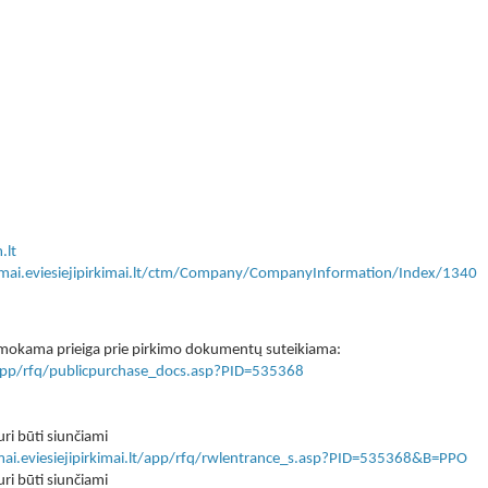
.lt
kimai.eviesiejipirkimai.lt/ctm/Company/CompanyInformation/Index/1340
 nemokama prieiga prie pirkimo dokumentų suteikiama:
lt/app/rfq/publicpurchase_docs.asp?PID=535368
ri būti siunčiami
imai.eviesiejipirkimai.lt/app/rfq/rwlentrance_s.asp?PID=535368&B=PPO
ri būti siunčiami