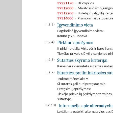
39221170
- Džiovyklos
39312000
- Maisto ruošimo įrengini
39312200
- Bufetų ir valgyklų įrengi
39314000
- Pramoniniai virtuvės įre
Įgyvendinimo vieta
II.2.3)
Pagrindinė įgyvendinimo vieta:
Kauno g.75, Jonava
Pirkimo aprašymas
II.2.4)
II pirkimo dalis: Virtuvės ir baro įran
Tiekėjas privalo siūlyti visą vienos pi
Sutarties skyrimo kriterijai
II.2.5)
Kaina nėra vienintelis sutarties sudar
Sutarties, preliminariosios s
II.2.7)
Trukmė mėnesiais: 9
Ši sutartis gali būti pratęsta: taip
Pratęsimų aprašymas:
Tiekėjo prievolių įvykdymo terminas g
sutartyje.
Informacija apie alternatyvi
II.2.10)
Leidžiama pateikti alternatyvius pas