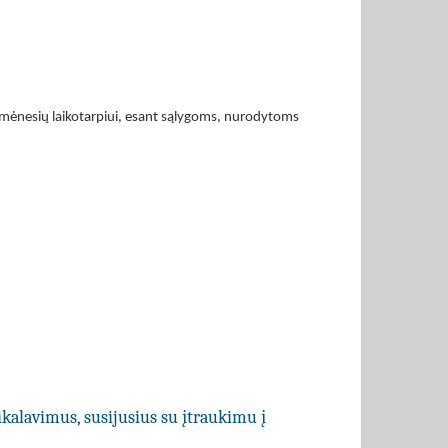
 3 mėnesių laikotarpiui, esant sąlygoms, nurodytoms
ikalavimus, susijusius su įtraukimu į