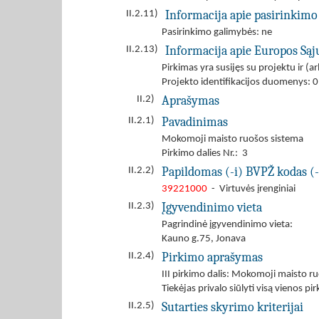
Informacija apie pasirinkimo
II.2.11)
Pasirinkimo galimybės: ne
Informacija apie Europos Są
II.2.13)
Pirkimas yra susijęs su projektu ir 
Projekto identifikacijos duomenys:
Aprašymas
II.2)
Pavadinimas
II.2.1)
Mokomoji maisto ruošos sistema
Pirkimo dalies Nr.: 3
Papildomas (-i) BVPŽ kodas (-
II.2.2)
39221000
- Virtuvės įrenginiai
Įgyvendinimo vieta
II.2.3)
Pagrindinė įgyvendinimo vieta:
Kauno g.75, Jonava
Pirkimo aprašymas
II.2.4)
III pirkimo dalis: Mokomoji maisto ru
Tiekėjas privalo siūlyti visą vienos pi
Sutarties skyrimo kriterijai
II.2.5)