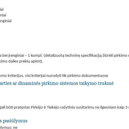
ai
niai
nginiai
ga bei įrenginiai – 1 kompl. (detalizuotą techninę specifikaciją žiūrėti pirkim
rkimo dalies prekių apimtį.
ymo kriterijus, visi kriterijai nurodyti tik pirkimo dokumentuose
utarties ar dinaminės pirkimo sistemos taikymo trukmė
ali būti pratęstas Pirkėjo ir Tiekėjo rašytiniu susitarimu ne ilgesniam kaip
us pasiūlymus
iūlymus: ne