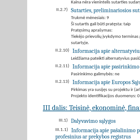
Kaina nėra vienintelis sutarties sudar
Sutarties, preliminariosios s
II.2.7)
Trukmė mėnesiais: 9
Ši sutartis gali būti pratęsta: taip
Pratęsimų aprašymas:
Tiekėjo prievolių įvykdymo terminas g
sutartyje.
Informacija apie alternatyvi
II.2.10)
Leidžiama pateikti alternatyvius pas
Informacija apie pasirinkimo
II.2.11)
Pasirinkimo galimybės: ne
Informacija apie Europos Są
II.2.13)
Pirkimas yra susijęs su projektu ir 
Projekto identifikacijos duomenys:
III dalis: Teisinė, ekonominė, fin
Dalyvavimo sąlygos
III.1)
Informacija apie pašalinimo p
III.1.1)
profesinius ar prekybos registrus