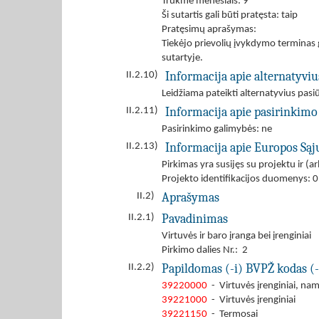
Trukmė mėnesiais: 9
Ši sutartis gali būti pratęsta: taip
Pratęsimų aprašymas:
Tiekėjo prievolių įvykdymo terminas g
sutartyje.
Informacija apie alternatyvi
II.2.10)
Leidžiama pateikti alternatyvius pas
Informacija apie pasirinkimo
II.2.11)
Pasirinkimo galimybės: ne
Informacija apie Europos Są
II.2.13)
Pirkimas yra susijęs su projektu ir 
Projekto identifikacijos duomenys:
Aprašymas
II.2)
Pavadinimas
II.2.1)
Virtuvės ir baro įranga bei įrenginiai
Pirkimo dalies Nr.: 2
Papildomas (-i) BVPŽ kodas (-
II.2.2)
39220000
- Virtuvės įrenginiai, na
39221000
- Virtuvės įrenginiai
39221150
- Termosai