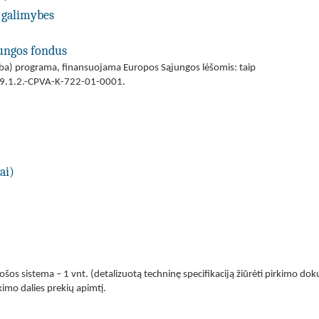
 galimybes
jungos fondus
(arba) programa, finansuojama Europos Sąjungos lėšomis: taip
 09.1.2.-CPVA-K-722-01-0001.
ai)
ošos sistema – 1 vnt. (detalizuotą techninę specifikaciją žiūrėti pirkimo dok
rkimo dalies prekių apimtį.