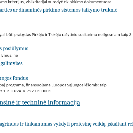
ymo kriterijus, visi kriterijai nurodyti tik pirkimo dokumentuose
utarties ar dinaminės pirkimo sistemos taikymo trukmė
ali būti pratęstas Pirkėjo ir Tiekėjo rašytiniu susitarimu ne ilgesniam kaip
us pasiūlymus
iūlymus: ne
 galimybes
jungos fondus
(arba) programa, finansuojama Europos Sąjungos lėšomis: taip
 09.1.2.-CPVA-K-722-01-0001.
ansinė ir techninė informacija
agrindus ir tinkamumas vykdyti profesinę veiklą, įskaitant re