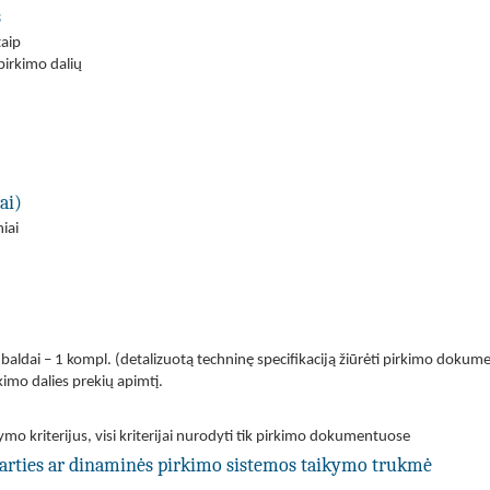
s
taip
 pirkimo dalių
ai)
niai
baldai – 1 kompl. (detalizuotą techninę specifikaciją žiūrėti pirkimo dokumen
rkimo dalies prekių apimtį.
ymo kriterijus, visi kriterijai nurodyti tik pirkimo dokumentuose
utarties ar dinaminės pirkimo sistemos taikymo trukmė