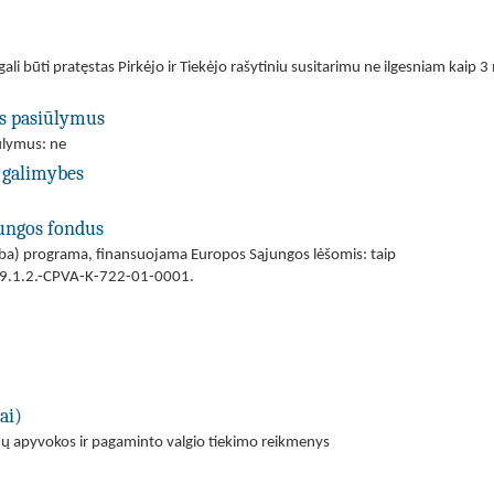
ali būti pratęstas Pirkėjo ir Tiekėjo rašytiniu susitarimu ne ilgesniam kaip
us pasiūlymus
iūlymus: ne
 galimybes
jungos fondus
(arba) programa, finansuojama Europos Sąjungos lėšomis: taip
 09.1.2.-CPVA-K-722-01-0001.
ai)
mų apyvokos ir pagaminto valgio tiekimo reikmenys