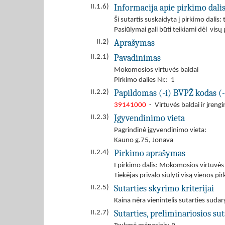
Informacija apie pirkimo dali
II.1.6)
Ši sutartis suskaidyta į pirkimo dalis: 
Pasiūlymai gali būti teikiami dėl visų
Aprašymas
II.2)
Pavadinimas
II.2.1)
Mokomosios virtuvės baldai
Pirkimo dalies Nr.: 1
Papildomas (-i) BVPŽ kodas (-
II.2.2)
39141000
- Virtuvės baldai ir įrengi
Įgyvendinimo vieta
II.2.3)
Pagrindinė įgyvendinimo vieta:
Kauno g.75, Jonava
Pirkimo aprašymas
II.2.4)
I pirkimo dalis: Mokomosios virtuvės 
Tiekėjas privalo siūlyti visą vienos pi
Sutarties skyrimo kriterijai
II.2.5)
Kaina nėra vienintelis sutarties sudar
Sutarties, preliminariosios s
II.2.7)