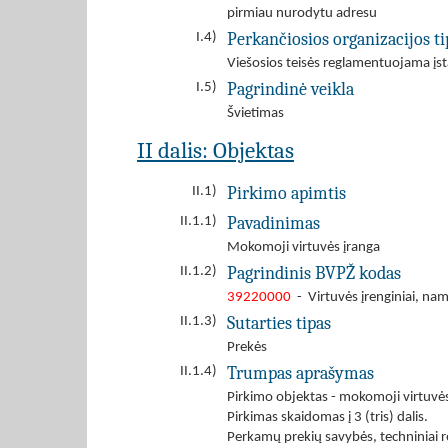
pirmiau nurodytu adresu
Perkančiosios organizacijos ti
I.4)
Viešosios teisės reglamentuojama įst
Pagrindinė veikla
I.5)
Švietimas
II dalis: Objektas
Pirkimo apimtis
II.1)
Pavadinimas
II.1.1)
Mokomoji virtuvės įranga
Pagrindinis BVPŽ kodas
II.1.2)
39220000
- Virtuvės įrenginiai, na
Sutarties tipas
II.1.3)
Prekės
Trumpas aprašymas
II.1.4)
Pirkimo objektas - mokomoji virtuvės
Pirkimas skaidomas į 3 (tris) dalis.
Perkamų prekių savybės, techniniai r