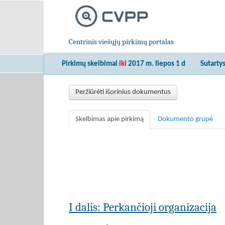
Centrinis viešųjų pirkimų portalas
Pirkimų skelbimai
iki
2017 m. liepos 1 d
Sutarty
Peržiūrėti išorinius dokumentus
Skelbimas apie pirkimą
Dokumento grupė
I dalis: Perkančioji organizacija