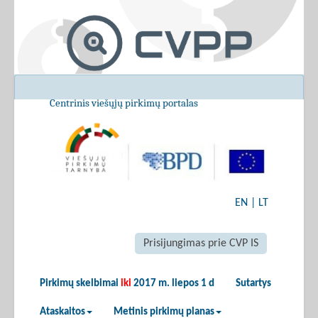
Centrinis viešųjų pirkimų portalas
EN
|
LT
Prisijungimas prie CVP IS
Pirkimų skelbimai
iki
2017 m. liepos 1 d
Sutartys
Ataskaitos
Metinis pirkimų planas