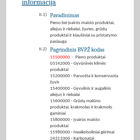
informacija
Pavadinimas
II.1)
Pieno bei įvairūs maisto produktai,
aliejus ir riebalai, žuvies, grūdų
produktai ir kiaušiniai su pristatymo
paslauga
Pagrindinis BVPŽ kodas
II.2)
15500000
- Pieno produktai
03142000 ‐ Gyvūninės kilmės
produktai
15200000 ‐ Paruošta ir konservuota
žuvis
15400000 ‐ Gyvulinis ir augalinis
aliejus ir riebalai
15600000 ‐ Grūdų malūno
produktai, krakmolas ir krakmolo
gaminiai
15800000 ‐ Įvairūs maisto
produktai
15980000 ‐ Nealkoholiniai gėrimai
24313300 ‐ Karbonatai