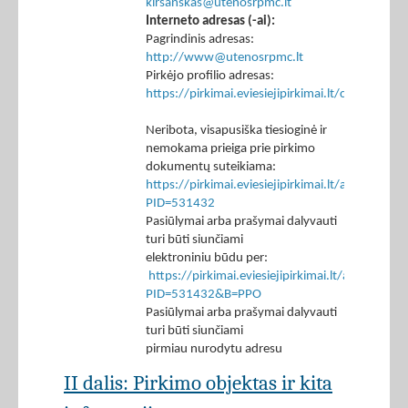
kirsanskas@utenosrpmc.lt
Interneto adresas (-ai):
Pagrindinis adresas:
http://www@utenosrpmc.lt
Pirkėjo profilio adresas:
https://pirkimai.eviesiejipirkimai.lt/ctm/Co
Neribota, visapusiška tiesioginė ir
nemokama prieiga prie pirkimo
dokumentų suteikiama:
https://pirkimai.eviesiejipirkimai.lt/app/rfq/p
PID=531432
Pasiūlymai arba prašymai dalyvauti
turi būti siunčiami
elektroniniu būdu per:
https://pirkimai.eviesiejipirkimai.lt/app/rfq/r
PID=531432&B=PPO
Pasiūlymai arba prašymai dalyvauti
turi būti siunčiami
pirmiau nurodytu adresu
II dalis: Pirkimo objektas ir kita