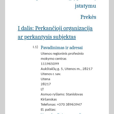
įstatymu
Prekės
I dalis: Perkančioji organizacija
ar perkantysis subjektas
Pavadinimas ir adresai
I.1)
Utenos regioninis profesinio
mokymo centras
111965099
Aukštaičių g. 5, Utenos m., 28217
Utenos r. sav.
Utena
28217
LT
Asmuo ryšiams: Stanislovas
Kiršanskas
Telefonas: +370 38963947
El. paštas: