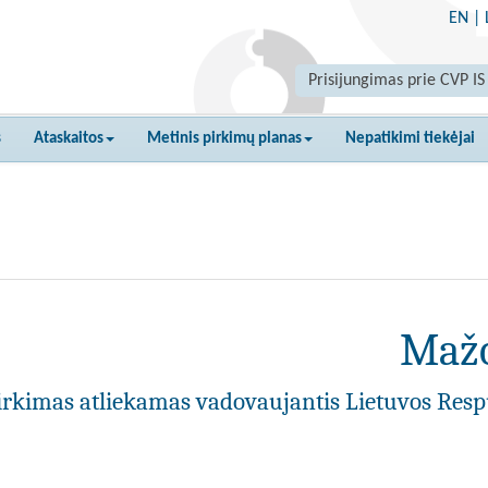
EN
|
Prisijungimas prie CVP IS
s
Ataskaitos
Metinis pirkimų planas
Nepatikimi tiekėjai
Mažo
irkimas atliekamas vadovaujantis Lietuvos Resp