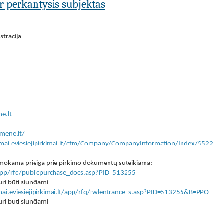
ar perkantysis subjektas
tracija
e.lt
mene.lt/
kimai.eviesiejipirkimai.lt/ctm/Company/CompanyInformation/Index/5522
 nemokama prieiga prie pirkimo dokumentų suteikiama:
lt/app/rfq/publicpurchase_docs.asp?PID=513255
ri būti siunčiami
imai.eviesiejipirkimai.lt/app/rfq/rwlentrance_s.asp?PID=513255&B=PPO
ri būti siunčiami