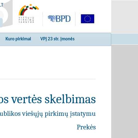
LT
Kuro pirkimai
VPĮ 23 str. įmonės
s vertės skelbimas
ublikos viešųjų pirkimų įstatymu
Prekės