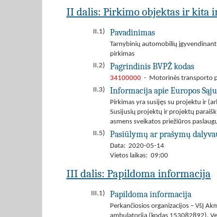
II dalis: Pirkimo objektas ir kita
Pavadinimas
II.1)
Tarnybinių automobilių įgyvendinant
pirkimas
Pagrindinis BVPŽ kodas
II.2)
34100000
- Motorinės transporto 
Informacija apie Europos Sąj
II.3)
Pirkimas yra susijęs su projektu ir 
Susijusių projektų ir projektų parai
asmens sveikatos priežiūros paslaug
Pasiūlymų ar prašymų dalyva
II.5)
Data: 2020-05-14
Vietos laikas: 09:00
III dalis: Papildoma informacija
Papildoma informacija
III.1)
Perkančiosios organizacijos – VšĮ Ak
ambulatorija (kodas 153082892), Ve