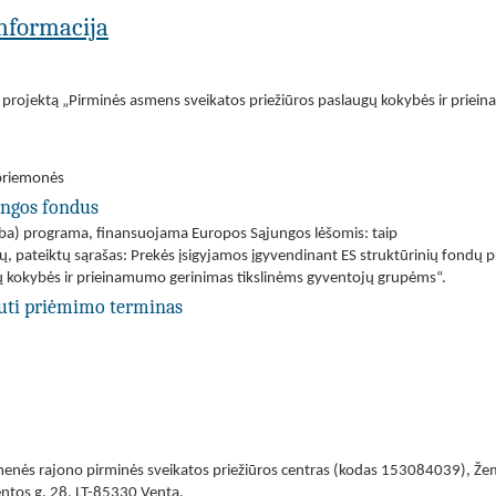
 informacija
 projektą „Pirminės asmens sveikatos priežiūros paslaugų kokybės ir prie
priemonės
ungos fondus
(arba) programa, finansuojama Europos Sąjungos lėšomis: taip
škų, pateiktų sąrašas: Prekės įsigyjamos įgyvendinant ES struktūrinių fon
ų kokybės ir prieinamumo gerinimas tikslinėms gyventojų grupėms“.
uti priėmimo terminas
menės rajono pirminės sveikatos priežiūros centras (kodas 153084039), Žem
ntos g. 28, LT-85330 Venta.