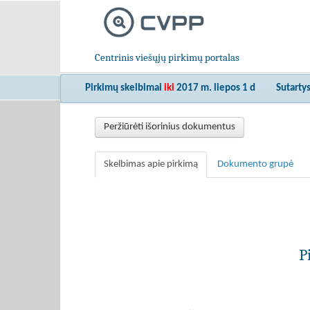
Centrinis viešųjų pirkimų portalas
Pirkimų skelbimai
iki
2017 m. liepos 1 d
Sutarty
Peržiūrėti išorinius dokumentus
Skelbimas apie pirkimą
Dokumento grupė
P