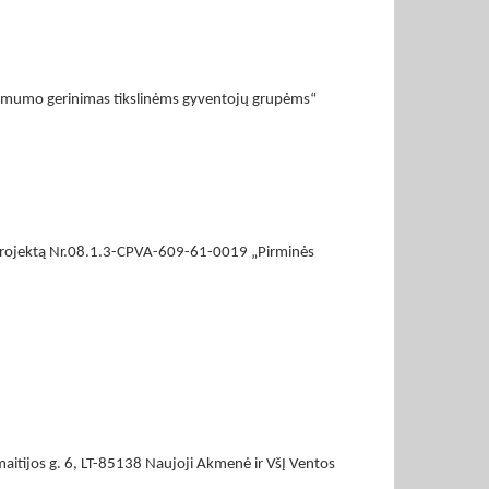
inamumo gerinimas tikslinėms gyventojų grupėms“
dų projektą Nr.08.1.3-CPVA-609-61-0019 „Pirminės
aitijos g. 6, LT-85138 Naujoji Akmenė ir VšĮ Ventos