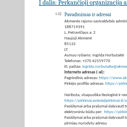
I dalis: Perkančioji organizacija 
Pavadinimas ir adresai
I.1)
Akmenės rajono savivaldybės adminis
188719391
L. Petravičiaus a. 2
Naujoji Akmenė
85132
LT
Asmuo ryšiams: Ingrida Norbutaitė
Telefonas: +370 42559770
El. paštas:
ingrida.norbutaite@akmen
Interneto adresas (-ai):
Pagrindinis adresas:
https://www.ak
Pirkėjo profilio adresas:
https://pir
Neribota, visapusiška tiesioginė ir
https://pirkimai.eviesiejipirkimai.
Pasiūlymai arba prašymai dalyvauti tu
elektroniniu būdu per:
https://pirk
Pasiūlymai arba prašymai dalyvauti tu
pirmiau nurodytu adresu