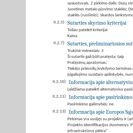
spaustuvais. 2 pirkimo dalis: Dujų sis
Juostines metalo pjovimo staklės; Di
staklės (ruošinio); Skardos lankstymo
Sutarties skyrimo kriterijai
II.2.5)
Toliau pateikti kriterijai
Kaina
Sutarties, preliminariosios s
II.2.7)
Trukmė mėnesiais: 3
Ši sutartis gali būti pratęsta: taip
Pratęsimų aprašymas:
Tiekėjo prievolių įvykdymo terminas ga
įsigaliojimo susidaro aplinkybės, n
Informacija apie alternatyvi
II.2.10)
Leidžiama pateikti alternatyvius pas
Informacija apie pasirinkimo
II.2.11)
Pasirinkimo galimybės: ne
Informacija apie Europos Są
II.2.13)
Pirkimas yra susijęs su projektu ir 
Projekto identifikacijos duomenys: P
infrastruktūros plėtra"