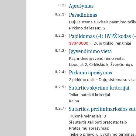
Aprašymas
II.2)
Pavadinimas
II.2.1)
Dujų sistema su visais paėmimo taškai
Pirkimo dalies Nr.: 2
Papildomas (-i) BVPŽ kodas (-
II.2.2)
39340000
- Dujų tinklo įrenginiai
Įgyvendinimo vieta
II.2.3)
Pagrindinė įgyvendinimo vieta:
Liepų al. 2, Cirkliškio k. Švenčionių r.
Pirkimo aprašymas
II.2.4)
2 pirkimo dalis - Dujų sistema su visa
Sutarties skyrimo kriterijai
II.2.5)
Toliau pateikti kriterijai
Kaina
Sutarties, preliminariosios s
II.2.7)
Trukmė mėnesiais: 3
Ši sutartis gali būti pratęsta: taip
Pratęsimų aprašymas:
Tiekėjo prievolių įvykdymo terminas ga