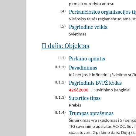
pirmiau nurodytu adresu
Perkančiosios organizacijos ti
I.4)
Viešosios teisės reglamentuojama įst
Pagrindinė veikla
I.5)
Švietimas
II dalis: Objektas
Pirkimo apimtis
II.1)
Pavadinimas
II.1.1)
Inžinerijos ir inžinerinių švietimo 
Pagrindinis BVPŽ kodas
II.1.2)
42662000
- Suvirinimo įrenginiai
Sutarties tipas
II.1.3)
Prekės
Trumpas aprašymas
II.1.4)
Šis pirkimas yra skaidomas į 5 (penk
TIG suvirinimo aparatas AC/DC; Suvir
spaustuvais. 2 pirkimo dalis: Dujų sis