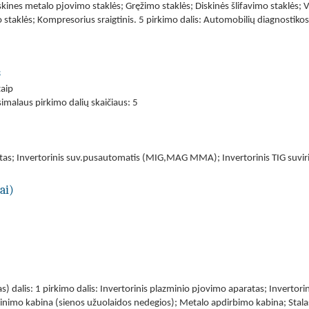
skines metalo pjovimo staklės; Gręžimo staklės; Diskinės šlifavimo staklės;
 staklės; Kompresorius sraigtinis. 5 pirkimo dalis: Automobilių diagnostikos
s
taip
simalaus pirkimo dalių skaičiaus: 5
atas; Invertorinis suv.pusautomatis (MIG,MAG MMA); Invertorinis TIG suvi
ai)
ias) dalis: 1 pirkimo dalis: Invertorinis plazminio pjovimo aparatas; Inver
inimo kabina (sienos užuolaidos nedegios); Metalo apdirbimo kabina; Stalas