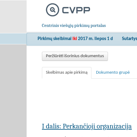
Centrinis viešųjų pirkimų portalas
Pirkimų skelbimai
iki
2017 m. liepos 1 d
Sutarty
Peržiūrėti išorinius dokumentus
Skelbimas apie pirkimą
Dokumento grupė
I dalis: Perkančioji organizacija