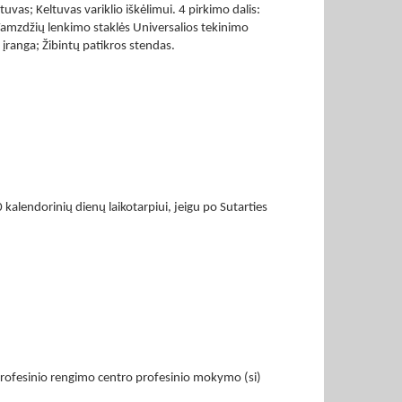
uvas; Keltuvas variklio iškėlimui. 4 pirkimo dalis:
 Vamzdžių lenkimo staklės Universalios tekinimo
 įranga; Žibintų patikros stendas.
 kalendorinių dienų laikotarpiui, jeigu po Sutarties
profesinio rengimo centro profesinio mokymo (si)