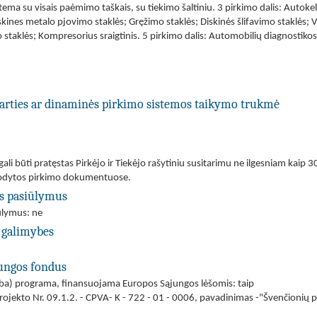
tema su visais paėmimo taškais, su tiekimo šaltiniu. 3 pirkimo dalis: Autokelt
skines metalo pjovimo staklės; Gręžimo staklės; Diskinės šlifavimo staklės;
 staklės; Kompresorius sraigtinis. 5 pirkimo dalis: Automobilių diagnostikos
utarties ar dinaminės pirkimo sistemos taikymo trukmė
li būti pratęstas Pirkėjo ir Tiekėjo rašytiniu susitarimu ne ilgesniam kaip 30
urodytos pirkimo dokumentuose.
us pasiūlymus
iūlymus: ne
 galimybes
jungos fondus
(arba) programa, finansuojama Europos Sąjungos lėšomis: taip
rojekto Nr. 09.1.2. - CPVA- K - 722 - 01 - 0006, pavadinimas -"Švenčionių 