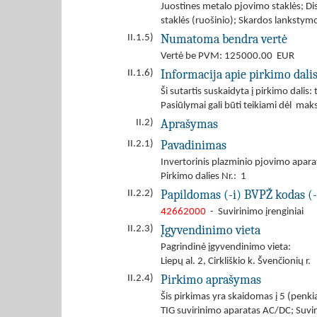
Juostines metalo pjovimo staklės; Di
staklės (ruošinio); Skardos lankstymo
Numatoma bendra vertė
II.1.5)
Vertė be PVM: 125000.00 EUR
Informacija apie pirkimo dali
II.1.6)
Ši sutartis suskaidyta į pirkimo dalis: 
Pasiūlymai gali būti teikiami dėl mak
Aprašymas
II.2)
Pavadinimas
II.2.1)
Invertorinis plazminio pjovimo apar
Pirkimo dalies Nr.: 1
Papildomas (-i) BVPŽ kodas (-
II.2.2)
42662000
- Suvirinimo įrenginiai
Įgyvendinimo vieta
II.2.3)
Pagrindinė įgyvendinimo vieta:
Liepų al. 2, Cirkliškio k. Švenčionių r.
Pirkimo aprašymas
II.2.4)
Šis pirkimas yra skaidomas į 5 (penk
TIG suvirinimo aparatas AC/DC; Suvir