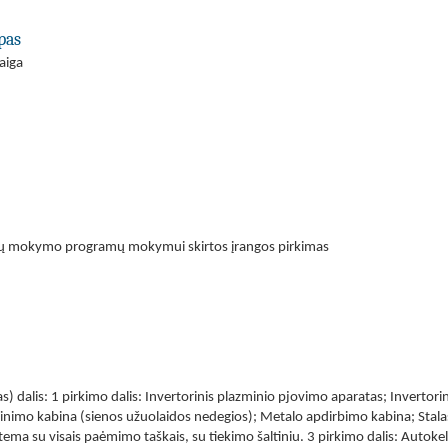
pas
aiga
sričių mokymo programų mokymui skirtos įrangos pirkimas
ias) dalis: 1 pirkimo dalis: Invertorinis plazminio pjovimo aparatas; Inver
inimo kabina (sienos užuolaidos nedegios); Metalo apdirbimo kabina; Stalas
tema su visais paėmimo taškais, su tiekimo šaltiniu. 3 pirkimo dalis: Autokelt