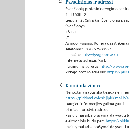
Pavadinimas ir adresai
I.1)
Švenčionių profesinio rengimo centr
111963842
Liepų al. 2, Cirkliškis, Švenčionių r. sav
Švenčionys
18121
LT
Asmuo ryšiams: Romualdas Ankėnas
Telefonas: +370 67983321
El. paštas:
ukvedys@sprc.w3.lt
Interneto adresas (-ai):
Pagrindinis adresas:
http://www.sprc
Pirkėjo profilio adresas:
https://pir
Komunikavimas
I.3)
Neribota, visapusiška tiesioginė ir
https://pirkimai.eviesiejipirkimai.
Daugiau informacijos galima gauti
pirmiau nurodytu adresu:
Pasiūlymai arba prašymai dalyvauti tu
elektroniniu būdu per:
https://pirk
Pasiūlymai arba prašymai dalyvauti tu