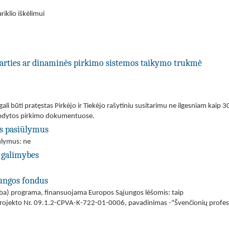
iklio iškėlimui
utarties ar dinaminės pirkimo sistemos taikymo trukmė
li būti pratęstas Pirkėjo ir Tiekėjo rašytiniu susitarimu ne ilgesniam kaip 30
urodytos pirkimo dokumentuose.
us pasiūlymus
iūlymus: ne
 galimybes
jungos fondus
(arba) programa, finansuojama Europos Sąjungos lėšomis: taip
Projekto Nr. 09.1.2-CPVA-K-722-01-0006, pavadinimas -"Švenčionių profes