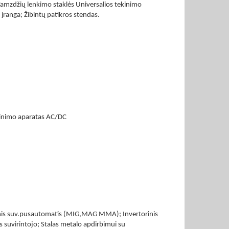
 Vamzdžių lenkimo staklės Universalios tekinimo
 įranga; Žibintų patikros stendas.
rinimo aparatas AC/DC
torinis suv.pusautomatis (MIG,MAG MMA); Invertorinis
 suvirintojo; Stalas metalo apdirbimui su