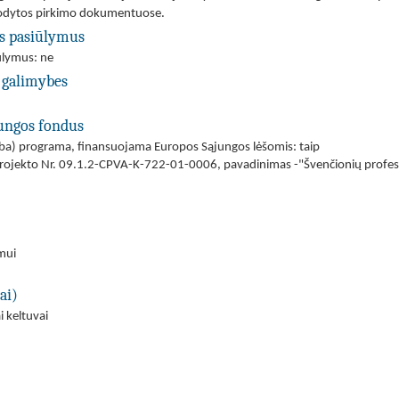
urodytos pirkimo dokumentuose.
us pasiūlymus
iūlymus: ne
 galimybes
jungos fondus
(arba) programa, finansuojama Europos Sąjungos lėšomis: taip
Projekto Nr. 09.1.2-CPVA-K-722-01-0006, pavadinimas -"Švenčionių profes
imui
ai)
i keltuvai