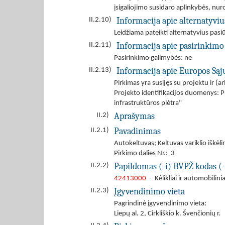
įsigaliojimo susidaro aplinkybės, n
Informacija apie alternatyvi
II.2.10)
Leidžiama pateikti alternatyvius pas
Informacija apie pasirinkimo
II.2.11)
Pasirinkimo galimybės: ne
Informacija apie Europos Są
II.2.13)
Pirkimas yra susijęs su projektu ir 
Projekto identifikacijos duomenys: 
infrastruktūros plėtra"
Aprašymas
II.2)
Pavadinimas
II.2.1)
Autokeltuvas; Keltuvas variklio iškėl
Pirkimo dalies Nr.: 3
Papildomas (-i) BVPŽ kodas (-
II.2.2)
42413000
- Kėlikliai ir automobilinia
Įgyvendinimo vieta
II.2.3)
Pagrindinė įgyvendinimo vieta:
Liepų al. 2, Cirkliškio k. Švenčionių r.