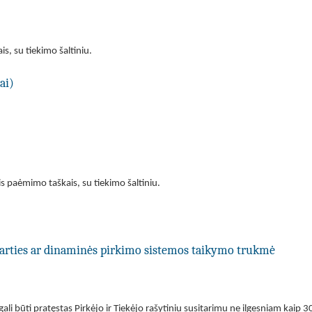
s, su tiekimo šaltiniu.
ai)
is paėmimo taškais, su tiekimo šaltiniu.
utarties ar dinaminės pirkimo sistemos taikymo trukmė
li būti pratęstas Pirkėjo ir Tiekėjo rašytiniu susitarimu ne ilgesniam kaip 30