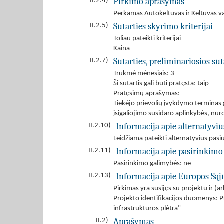
Pirkimo aprašymas
II.2.4)
Perkamas Autokeltuvas ir Keltuvas var
Sutarties skyrimo kriterijai
II.2.5)
Toliau pateikti kriterijai
Kaina
Sutarties, preliminariosios s
II.2.7)
Trukmė mėnesiais: 3
Ši sutartis gali būti pratęsta: taip
Pratęsimų aprašymas:
Tiekėjo prievolių įvykdymo terminas ga
įsigaliojimo susidaro aplinkybės, n
Informacija apie alternatyvi
II.2.10)
Leidžiama pateikti alternatyvius pas
Informacija apie pasirinkimo
II.2.11)
Pasirinkimo galimybės: ne
Informacija apie Europos Są
II.2.13)
Pirkimas yra susijęs su projektu ir 
Projekto identifikacijos duomenys: 
infrastruktūros plėtra"
Aprašymas
II.2)