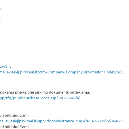
as
.
.w3.lt
kimai.eviesiejipirkimai.lt/ctm/Company/CompanyInformation/Index/581
 nemokama prieiga prie pirkimo dokumentų suteikiama:
lt/app/rfq/publicpurchase_docs.asp?PID=524286
ri būti siunčiami
imai.eviesiejipirkimai.lt/app/rfq/rwlentrance_s.asp?PID=524286&B=PPO
ri būti siunčiami