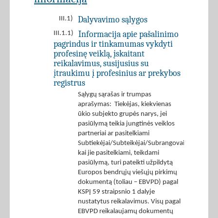
Dalyvavimo sąlygos
III.1)
Informacija apie pašalinimo
III.1.1)
pagrindus ir tinkamumas vykdyti
profesinę veiklą, įskaitant
reikalavimus, susijusius su
įtraukimu į profesinius ar prekybos
registrus
Sąlygų sąrašas ir trumpas
aprašymas: Tiekėjas, kiekvienas
ūkio subjekto grupės narys, jei
pasiūlymą teikia jungtinės veiklos
partneriai ar pasitelkiami
Subtiekėjai/Subteikėjai/Subrangovai,
kai jie pasitelkiami, teikdami
pasiūlymą, turi pateikti užpildytą
Europos bendrųjų viešųjų pirkimų
dokumentą (toliau – EBVPD) pagal
KSPĮ 59 straipsnio 1 dalyje
nustatytus reikalavimus. Visų pagal
EBVPD reikalaujamų dokumentų