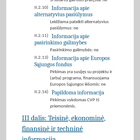
Ši sutartis gali būti pratęsta: ne
Informacija apie
II.2.10)
alternatyvius pasiūlymus
Leidžiama pateikti alternatyvius
pasiūlymus: ne
Informacija apie
II.2.11)
pasirinkimo galimybes
Pasirinkimo galimybės: ne
Informacija apie Europos
II.2.13)
Sąjungos fondus
Pirkimas yra susijęs su projektu ir
(arba) programa, finansuojama
Europos Sąjungos lėšomis: ne
Papildoma informacija
II.2.14)
Pirkimas vykdomas CVP IS
priemonėmis.
III dalis: Teisinė, ekonominė,
finansinė ir techninė
informacija