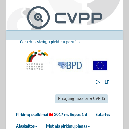
Centrinis viešųjų pirkimų portalas
EN
|
LT
Prisijungimas prie CVP IS
Pirkimų skelbimai
iki
2017 m. liepos 1 d
Sutartys
Ataskaitos
Metinis pirkimų planas