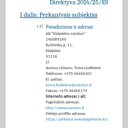
Direktyva 2014/25/ES
I dalis: Perkantysis subjektas
Pavadinimas ir adresai
I.1)
AB "Klaipėdos vanduo"
140089260
Ryšininkų g. 11,
Klaipėda
91116
LT
Asmuo ryšiams: Toma Liutikienė
Telefonas: +370 46466201
El. paštas:
toma.liutikiene@vanduo.lt
Faksas: +370 46466179
Interneto adresas (-ai):
Pagrindinis adresas:
http://www.vanduo.lt
Pirkėjo profilio adresas:
https://pirkimai.eviesiejipirkimai.lt/ctm/Co