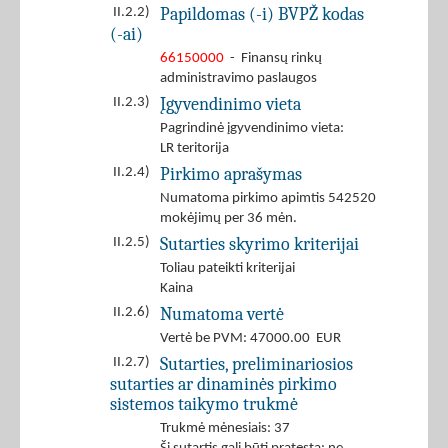
Papildomas (-i) BVPŽ kodas
II.2.2)
(-ai)
66150000
- Finansų rinkų
administravimo paslaugos
Įgyvendinimo vieta
II.2.3)
Pagrindinė įgyvendinimo vieta:
LR teritorija
Pirkimo aprašymas
II.2.4)
Numatoma pirkimo apimtis 542520
mokėjimų per 36 mėn.
Sutarties skyrimo kriterijai
II.2.5)
Toliau pateikti kriterijai
Kaina
Numatoma vertė
II.2.6)
Vertė be PVM: 47000.00 EUR
Sutarties, preliminariosios
II.2.7)
sutarties ar dinaminės pirkimo
sistemos taikymo trukmė
Trukmė mėnesiais: 37