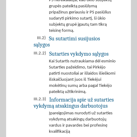
PS nereikalauja, kad ūkio subjektų
grupės pateiktą pasiūlymą
pripažinus geriausiu ir PS pasiūlius
sudaryti pirkimo sutartį, ši ūkio
subjektų grupė įgautų tam tikrą
teisinę formą.
Su sutartimi susijusios
III.2)
sąlygos
Sutarties vykdymo sąlygos
III.2.2)
Kai Sutartis nutraukiama dėl esminio
Sutarties pažeidimo, tai Pirkėjo
patirti nuostoliai ar išlaidos išieškomi
išskaičiuojant juos iš Tiekėjui
mokėtinų sumų arba pagal Tiekėjo
pateiktą užtikrinimą.
Informacija apie už sutarties
III.2.3)
vykdymą atsakingus darbuotojus
Įpareigojimas nurodyti už sutarties
vykdymą atsakingų darbuotojų
vardus ir pavardes bei profesinę
kvalifikaciją