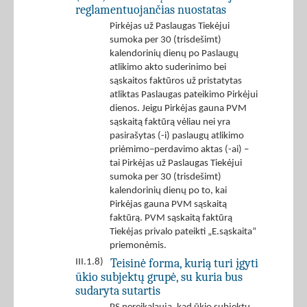
reglamentuojančias nuostatas
Pirkėjas už Paslaugas Tiekėjui
sumoka per 30 (trisdešimt)
kalendorinių dienų po Paslaugų
atlikimo akto suderinimo bei
sąskaitos faktūros už pristatytas
atliktas Paslaugas pateikimo Pirkėjui
dienos. Jeigu Pirkėjas gauna PVM
sąskaitą faktūrą vėliau nei yra
pasirašytas (-i) paslaugų atlikimo
priėmimo–perdavimo aktas (-ai) –
tai Pirkėjas už Paslaugas Tiekėjui
sumoka per 30 (trisdešimt)
kalendorinių dienų po to, kai
Pirkėjas gauna PVM sąskaitą
faktūrą. PVM sąskaitą faktūrą
Tiekėjas privalo pateikti „E.sąskaita“
priemonėmis.
Teisinė forma, kurią turi įgyti
III.1.8)
ūkio subjektų grupė, su kuria bus
sudaryta sutartis