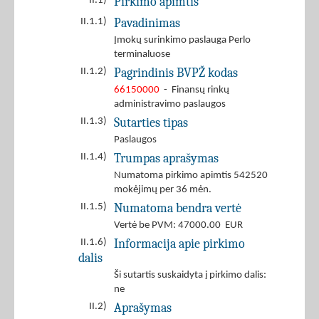
Pirkimo apimtis
II.1)
Pavadinimas
II.1.1)
Įmokų surinkimo paslauga Perlo
terminaluose
Pagrindinis BVPŽ kodas
II.1.2)
66150000
- Finansų rinkų
administravimo paslaugos
Sutarties tipas
II.1.3)
Paslaugos
Trumpas aprašymas
II.1.4)
Numatoma pirkimo apimtis 542520
mokėjimų per 36 mėn.
Numatoma bendra vertė
II.1.5)
Vertė be PVM: 47000.00 EUR
Informacija apie pirkimo
II.1.6)
dalis
Ši sutartis suskaidyta į pirkimo dalis:
ne
Aprašymas
II.2)