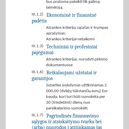
bus prašoma pateikti tik galimą
laimėtoją.
Ekonominė ir finansinė
III.1.2)
padėtis
Atrankos kriterijų sąrašas ir trumpas
aprašymas:
Atrankos kriterijai netaikomi
Techniniai ir profesiniai
III.1.3)
pajėgumai
Atrankos kriterijai, nurodyti pirkimo
dokumentuose
Reikalaujami užstatai ir
III.1.6)
garantijos
Sutarties įvykdymas užtikrinamas 2
000,00 (dviejų tūkstančių eurų) Eur
bauda, kuri turi būti sumokėta per
30 (trisdešimt) dienų nuo
pareikalavimo sumokėti.
Pagrindinės finansavimo
III.1.7)
sąlygos ir atsiskaitymo tvarka bei
(arba) nuorodos į atitinkamas jas