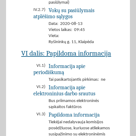
pasiūlymai)
Vokų su pasiūlymais
IV.2.7)
atplėšimo sąlygos
Data: 2020-08-13
Vietos laikas: 09:45
Vieta:
Ryšininkų g. 11, Klaipėda
VI dalis: Papildoma informacija
Informacija apie
VI.1)
periodiškumą
Tai pasikartojantis pirkimas: ne
Informacija apie
VI.2)
elektroninius darbo srautus
Bus priimamos elektroninės
sąskaitos faktūros
Papildoma informacija
VI.3)
Tiekėjai nedalyvauja komisijos
posėdžiuose, kuriuose atliekamos
susipažinimo su elektroninėmis