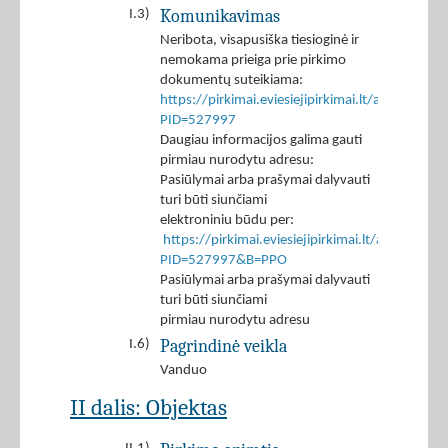
Komunikavimas
I.3)
Neribota, visapusiška tiesioginė ir
nemokama prieiga prie pirkimo
dokumentų suteikiama:
https://pirkimai.eviesiejipirkimai.lt/app/rfq/p
PID=527997
Daugiau informacijos galima gauti
pirmiau nurodytu adresu:
Pasiūlymai arba prašymai dalyvauti
turi būti siunčiami
elektroniniu būdu per:
https://pirkimai.eviesiejipirkimai.lt/app/rfq/r
PID=527997&B=PPO
Pasiūlymai arba prašymai dalyvauti
turi būti siunčiami
pirmiau nurodytu adresu
Pagrindinė veikla
I.6)
Vanduo
II dalis: Objektas