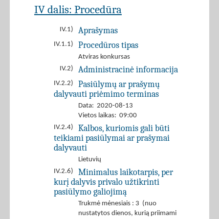
IV dalis: Procedūra
Aprašymas
IV.1)
Procedūros tipas
IV.1.1)
Atviras konkursas
Administracinė informacija
IV.2)
Pasiūlymų ar prašymų
IV.2.2)
dalyvauti priėmimo terminas
Data: 2020-08-13
Vietos laikas: 09:00
Kalbos, kuriomis gali būti
IV.2.4)
teikiami pasiūlymai ar prašymai
dalyvauti
Lietuvių
Minimalus laikotarpis, per
IV.2.6)
kurį dalyvis privalo užtikrinti
pasiūlymo galiojimą
Trukmė mėnesiais : 3 (nuo
nustatytos dienos, kurią priimami