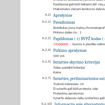
Pasiūlymai gali būti teikiami dėl visų
Maksimalus vienam konkurso dalyviui 
Aprašymas
II.2)
Pavadinimas
II.2.1)
Buteliukas jonų mainų chromatograf
Pirkimo dalies Nr.: 1
Papildomas (-i) BVPŽ kodas (-
II.2.2)
19500000
- Gumos ir plastiko reik
Pirkimo aprašymas
II.2.4)
500 vnt.
Sutarties skyrimo kriterijai
II.2.5)
Toliau pateikti kriterijai
Kaina
Sutarties, preliminariosios s
II.2.7)
Trukmė mėnesiais: 24
Ši sutartis gali būti pratęsta: taip
Pratęsimų aprašymas:
Sutartis abipusiu šalių susitarimu gal
Informacija apie alternatyvi
II.2.10)