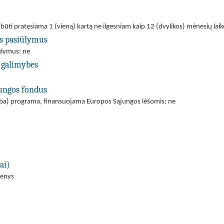
i būti pratęsiama 1 (vieną) kartą ne ilgesniam kaip 12 (dvylikos) mėnesių laik
us pasiūlymus
iūlymus: ne
 galimybes
jungos fondus
(arba) programa, finansuojama Europos Sąjungos lėšomis: ne
ai)
menys