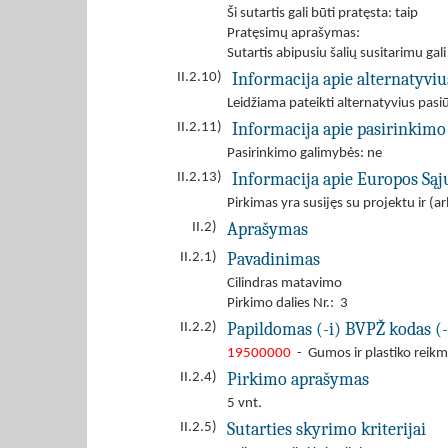
Ši sutartis gali būti pratęsta: taip
Pratęsimų aprašymas:
Sutartis abipusiu šalių susitarimu gal
Informacija apie alternatyvi
II.2.10)
Leidžiama pateikti alternatyvius pas
Informacija apie pasirinkimo
II.2.11)
Pasirinkimo galimybės: ne
Informacija apie Europos Są
II.2.13)
Pirkimas yra susijęs su projektu ir 
Aprašymas
II.2)
Pavadinimas
II.2.1)
Cilindras matavimo
Pirkimo dalies Nr.: 3
Papildomas (-i) BVPŽ kodas (-
II.2.2)
19500000
- Gumos ir plastiko reik
Pirkimo aprašymas
II.2.4)
5 vnt.
Sutarties skyrimo kriterijai
II.2.5)