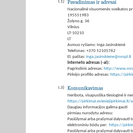
Pavadinimas ir adresai
I.1)
Nacionalinė visuomenės sveikatos pri
195551983
Žolyno g. 36
Vilnius
LT-10210
LT
Asmuo ryšiams: Inga Jasinskienė
Telefonas: +370 52105762
El. paštas:
inga.jasinskiene@nvspl.lt
Interneto adresas (-ai):
Pagrindinis adresas:
http://www.nvsp
Pirkėjo profilio adresas:
https://pir
Komunikavimas
I.3)
Neribota, visapusiška tiesioginė ir
https://pirkimai.eviesiejipirkimai.
Daugiau informacijos galima gauti
pirmiau nurodytu adresu:
Pasiūlymai arba prašymai dalyvauti tu
elektroniniu būdu per:
https://pirk
Pasiūlymai arba prašymai dalyvauti tu