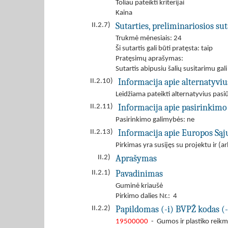
Toliau pateikti kriterijai
Kaina
Sutarties, preliminariosios s
II.2.7)
Trukmė mėnesiais: 24
Ši sutartis gali būti pratęsta: taip
Pratęsimų aprašymas:
Sutartis abipusiu šalių susitarimu gal
Informacija apie alternatyvi
II.2.10)
Leidžiama pateikti alternatyvius pas
Informacija apie pasirinkimo
II.2.11)
Pasirinkimo galimybės: ne
Informacija apie Europos Są
II.2.13)
Pirkimas yra susijęs su projektu ir 
Aprašymas
II.2)
Pavadinimas
II.2.1)
Guminė kriaušė
Pirkimo dalies Nr.: 4
Papildomas (-i) BVPŽ kodas (-
II.2.2)
19500000
- Gumos ir plastiko reik