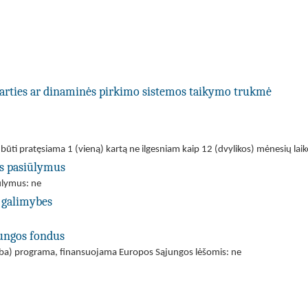
utarties ar dinaminės pirkimo sistemos taikymo trukmė
i būti pratęsiama 1 (vieną) kartą ne ilgesniam kaip 12 (dvylikos) mėnesių laik
us pasiūlymus
iūlymus: ne
 galimybes
jungos fondus
(arba) programa, finansuojama Europos Sąjungos lėšomis: ne