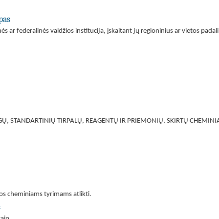
pas
nės ar federalinės valdžios institucija, įskaitant jų regioninius ar vietos padal
Ų, STANDARTINIŲ TIRPALŲ, REAGENTŲ IR PRIEMONIŲ, SKIRTŲ CHEMINIA
tos cheminiams tyrimams atlikti.
s
taip