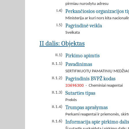
pirmiau nurodytu adresu
Perkančiosios organizacijos ti
I.4)
Ministerija ar kuri nors kita nacionali
Pagrindinė veikla
I.5)
Sveikata
II dalis: Objektas
Pirkimo apimtis
II.1)
Pavadinimas
II.1.1)
SERTIFIKUOTŲ PAMATINIŲ MEDŽIAG
Pagrindinis BVPŽ kodas
II.1.2)
33696300
- Cheminiai reagentai
Sutarties tipas
II.1.3)
Prekės
Trumpas aprašymas
II.1.4)
Perkami reagentai ir priemonės, skir
Informacija apie pirkimo dali
II.1.6)
Ši sutartis suskaidyta į pirkimo dalis: 