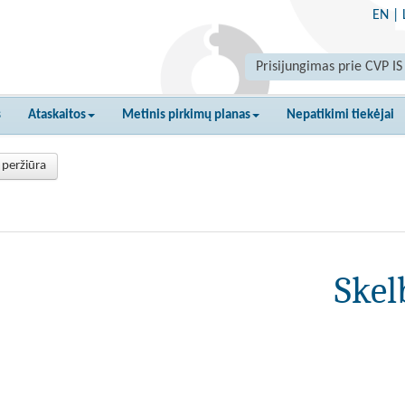
EN
|
Prisijungimas prie CVP IS
s
Ataskaitos
Metinis pirkimų planas
Nepatikimi tiekėjai
 peržiūra
Skel