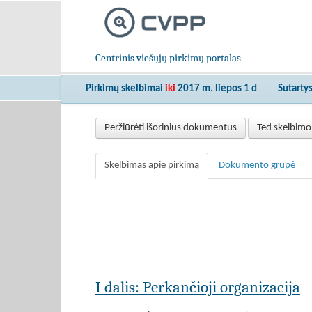
Centrinis viešųjų pirkimų portalas
Pirkimų skelbimai
iki
2017 m. liepos 1 d
Sutarty
Peržiūrėti išorinius dokumentus
Ted skelbimo
Skelbimas apie pirkimą
Dokumento grupė
I dalis: Perkančioji organizacija