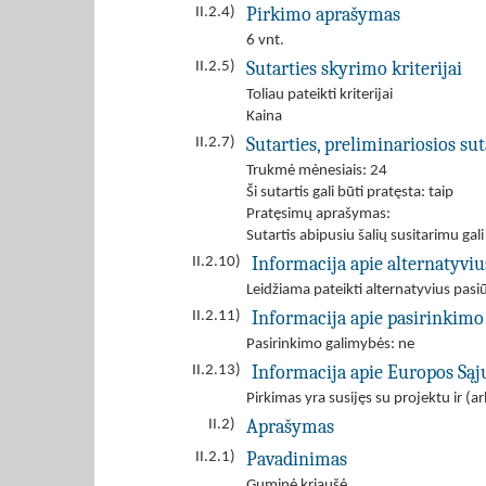
Pirkimo aprašymas
II.2.4)
6 vnt.
Sutarties skyrimo kriterijai
II.2.5)
Toliau pateikti kriterijai
Kaina
Sutarties, preliminariosios s
II.2.7)
Trukmė mėnesiais: 24
Ši sutartis gali būti pratęsta: taip
Pratęsimų aprašymas:
Sutartis abipusiu šalių susitarimu gal
Informacija apie alternatyvi
II.2.10)
Leidžiama pateikti alternatyvius pas
Informacija apie pasirinkimo
II.2.11)
Pasirinkimo galimybės: ne
Informacija apie Europos Są
II.2.13)
Pirkimas yra susijęs su projektu ir 
Aprašymas
II.2)
Pavadinimas
II.2.1)
Guminė kriaušė