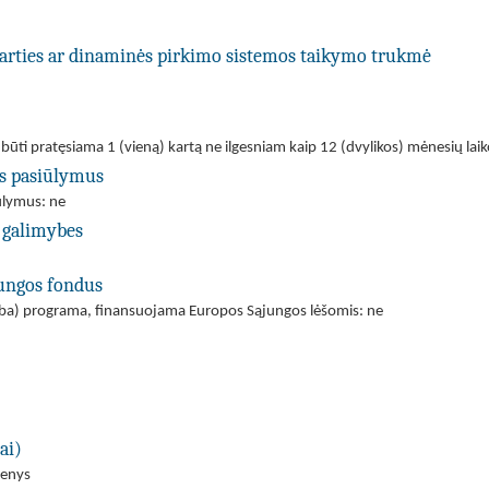
utarties ar dinaminės pirkimo sistemos taikymo trukmė
i būti pratęsiama 1 (vieną) kartą ne ilgesniam kaip 12 (dvylikos) mėnesių laik
us pasiūlymus
iūlymus: ne
 galimybes
jungos fondus
(arba) programa, finansuojama Europos Sąjungos lėšomis: ne
ai)
menys