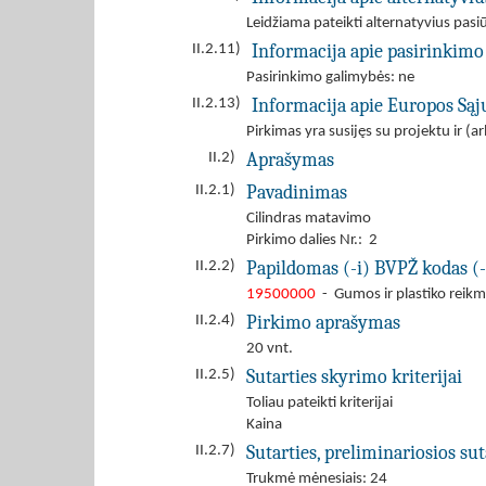
Leidžiama pateikti alternatyvius pas
Informacija apie pasirinkimo
II.2.11)
Pasirinkimo galimybės: ne
Informacija apie Europos Są
II.2.13)
Pirkimas yra susijęs su projektu ir 
Aprašymas
II.2)
Pavadinimas
II.2.1)
Cilindras matavimo
Pirkimo dalies Nr.: 2
Papildomas (-i) BVPŽ kodas (-
II.2.2)
19500000
- Gumos ir plastiko reik
Pirkimo aprašymas
II.2.4)
20 vnt.
Sutarties skyrimo kriterijai
II.2.5)
Toliau pateikti kriterijai
Kaina
Sutarties, preliminariosios s
II.2.7)
Trukmė mėnesiais: 24