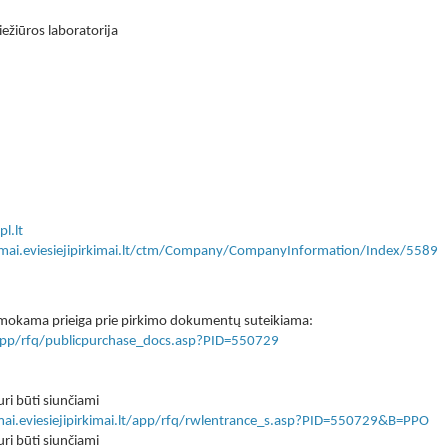
ežiūros laboratorija
l.lt
kimai.eviesiejipirkimai.lt/ctm/Company/CompanyInformation/Index/5589
 nemokama prieiga prie pirkimo dokumentų suteikiama:
lt/app/rfq/publicpurchase_docs.asp?PID=550729
ri būti siunčiami
imai.eviesiejipirkimai.lt/app/rfq/rwlentrance_s.asp?PID=550729&B=PPO
ri būti siunčiami