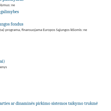
iūlymus: ne
 galimybes
jungos fondus
(arba) programa, finansuojama Europos Sąjungos lėšomis: ne
ai)
menys
utarties ar dinaminės pirkimo sistemos taikymo trukmė