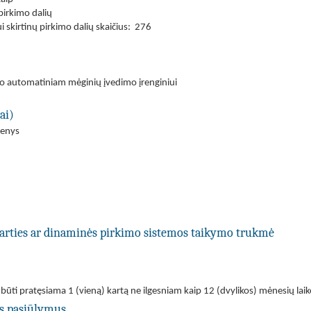
 pirkimo dalių
skirtinų pirkimo dalių skaičius: 276
o automatiniam mėginių įvedimo įrenginiui
ai)
menys
utarties ar dinaminės pirkimo sistemos taikymo trukmė
i būti pratęsiama 1 (vieną) kartą ne ilgesniam kaip 12 (dvylikos) mėnesių laik
us pasiūlymus