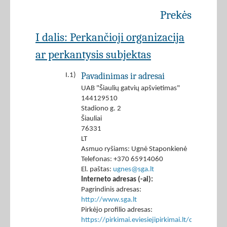
Prekės
I dalis: Perkančioji organizacija
ar perkantysis subjektas
Pavadinimas ir adresai
I.1)
UAB "Šiaulių gatvių apšvietimas"
144129510
Stadiono g. 2
Šiauliai
76331
LT
Asmuo ryšiams: Ugnė Staponkienė
Telefonas: +370 65914060
El. paštas:
ugnes@sga.lt
Interneto adresas (-ai):
Pagrindinis adresas:
http://www.sga.lt
Pirkėjo profilio adresas:
https://pirkimai.eviesiejipirkimai.lt/ctm/Co