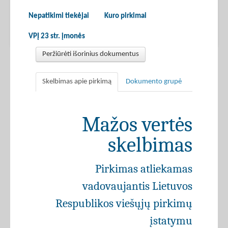
Nepatikimi tiekėjai
Kuro pirkimai
VPĮ 23 str. įmonės
Peržiūrėti išorinius dokumentus
Skelbimas apie pirkimą
Dokumento grupė
Mažos vertės
skelbimas
Pirkimas atliekamas
vadovaujantis Lietuvos
Respublikos viešųjų pirkimų
įstatymu