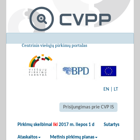
Centrinis viešųjų pirkimų portalas
EN
|
LT
Prisijungimas prie CVP IS
Pirkimų skelbimai
iki
2017 m. liepos 1 d
Sutartys
Ataskaitos
Metinis pirkimų planas