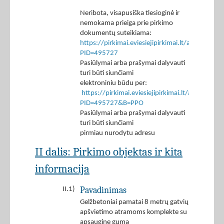
Neribota, visapusiška tiesioginė ir
nemokama prieiga prie pirkimo
dokumentų suteikiama:
https://pirkimai.eviesiejipirkimai.lt/app/rfq/p
PID=495727
Pasiūlymai arba prašymai dalyvauti
turi būti siunčiami
elektroniniu būdu per:
https://pirkimai.eviesiejipirkimai.lt/app/rfq/r
PID=495727&B=PPO
Pasiūlymai arba prašymai dalyvauti
turi būti siunčiami
pirmiau nurodytu adresu
II dalis: Pirkimo objektas ir kita
informacija
Pavadinimas
II.1)
Gelžbetoniai pamatai 8 metrų gatvių
apšvietimo atramoms komplekte su
apsaugine guma