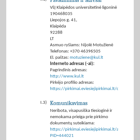
Pavadinimas ir adresai
VšĮ Klaipėdos universitetinė ligoninė
190468035
Liepojos g. 41,
Klaipėda
92288
LT
Asmuo ryšiams: Nijolė Motužienė
Telefonas: +370 46396505
El. paštas:
motuziene@kul.lt
Interneto adresas (-ai):
Pagrindinis adresas:
http://www.kul.lt
Pirkėjo profilio adresas:
https://pirkimai.eviesiejipirkimai.lt/ctm/Co
Komunikavimas
I.3)
Neribota, visapusiška tiesioginė ir
nemokama prieiga prie pirkimo
dokumentų suteikiama:
https://pirkimai.eviesiejipirkimai.lt/app/rfq/p
PID=444021