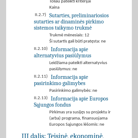
Toliau pateikti kriterijai
Kaina
Sutarties, preliminariosios
II.2.7)
sutarties ar dinaminės pirkimo
sistemos taikymo trukmė
Trukmė mėnesiais: 12
Ši sutartis gali būti pratęsta: ne
Informacija apie
II.2.10)
alternatyvius pasiūlymus
Leidžiama pateikti alternatyvius
pasiūlymus: ne
Informacija apie
II.2.11)
pasirinkimo galimybes
Pasirinkimo galimybės: ne
Informacija apie Europos
II.2.13)
Sąjungos fondus
Pirkimas yra susijęs su projektu ir
(arba) programa, finansuojama
Europos Sąjungos lėšomis: ne
III dalis: Teisinė, ekonominė,