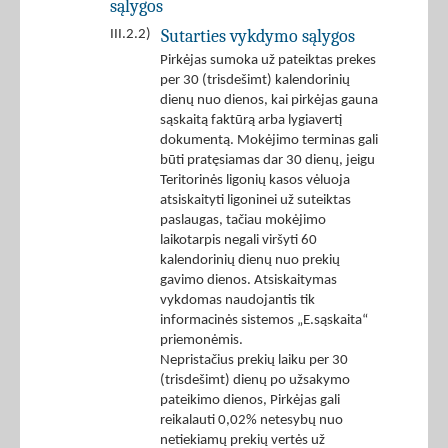
sąlygos
Sutarties vykdymo sąlygos
III.2.2)
Pirkėjas sumoka už pateiktas prekes
per 30 (trisdešimt) kalendorinių
dienų nuo dienos, kai pirkėjas gauna
sąskaitą faktūrą arba lygiavertį
dokumentą. Mokėjimo terminas gali
būti pratęsiamas dar 30 dienų, jeigu
Teritorinės ligonių kasos vėluoja
atsiskaityti ligoninei už suteiktas
paslaugas, tačiau mokėjimo
laikotarpis negali viršyti 60
kalendorinių dienų nuo prekių
gavimo dienos. Atsiskaitymas
vykdomas naudojantis tik
informacinės sistemos „E.sąskaita“
priemonėmis.
Nepristačius prekių laiku per 30
(trisdešimt) dienų po užsakymo
pateikimo dienos, Pirkėjas gali
reikalauti 0,02% netesybų nuo
netiekiamų prekių vertės už