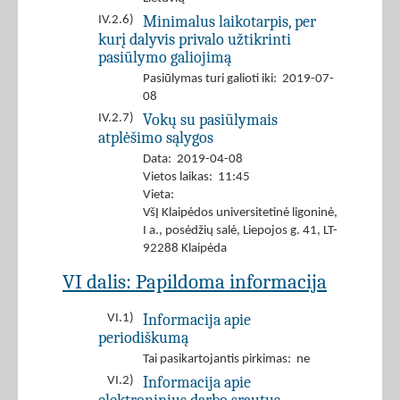
Minimalus laikotarpis, per
IV.2.6)
kurį dalyvis privalo užtikrinti
pasiūlymo galiojimą
Pasiūlymas turi galioti iki: 2019-07-
08
Vokų su pasiūlymais
IV.2.7)
atplėšimo sąlygos
Data: 2019-04-08
Vietos laikas: 11:45
Vieta:
VšĮ Klaipėdos universitetinė ligoninė,
I a., posėdžių salė, Liepojos g. 41, LT-
92288 Klaipėda
VI dalis: Papildoma informacija
Informacija apie
VI.1)
periodiškumą
Tai pasikartojantis pirkimas: ne
Informacija apie
VI.2)