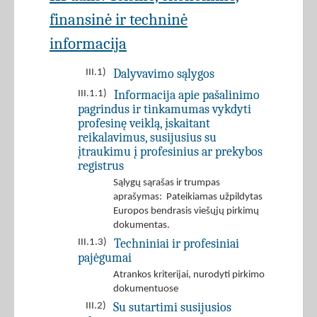
finansinė ir techninė
informacija
Dalyvavimo sąlygos
III.1)
Informacija apie pašalinimo
III.1.1)
pagrindus ir tinkamumas vykdyti
profesinę veiklą, įskaitant
reikalavimus, susijusius su
įtraukimu į profesinius ar prekybos
registrus
Sąlygų sąrašas ir trumpas
aprašymas: Pateikiamas užpildytas
Europos bendrasis viešųjų pirkimų
dokumentas.
Techniniai ir profesiniai
III.1.3)
pajėgumai
Atrankos kriterijai, nurodyti pirkimo
dokumentuose
Su sutartimi susijusios
III.2)