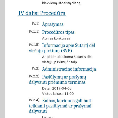
kiekvieną uždelstą dieną.
IV dalis: Procedūra
Aprašymas
IV.1)
Procedūros tipas
IV.1.1)
Atviras konkursas
Informacija apie Sutartį dėl
IV.1.8)
viešųjų pirkimų (SVP)
Ar pirkimui taikoma Sutartis dėl
viešųjų pirkimų? : taip
Administracinė informacija
IV.2)
Pasiūlymų ar prašymų
IV.2.2)
dalyvauti priėmimo terminas
Data: 2019-04-08
Vietos laikas: 11:00
Kalbos, kuriomis gali būti
IV.2.4)
teikiami pasiūlymai ar prašymai
dalyvauti
Lietuvių