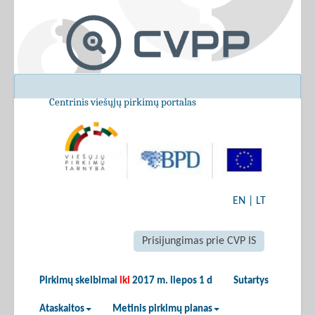
Centrinis viešųjų pirkimų portalas
EN
|
LT
Prisijungimas prie CVP IS
Pirkimų skelbimai
iki
2017 m. liepos 1 d
Sutartys
Ataskaitos
Metinis pirkimų planas