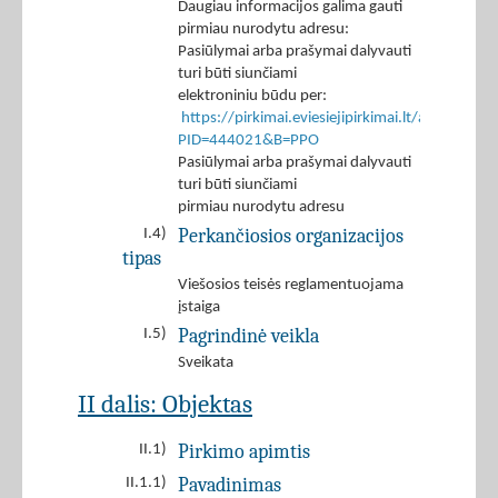
Daugiau informacijos galima gauti
pirmiau nurodytu adresu:
Pasiūlymai arba prašymai dalyvauti
turi būti siunčiami
elektroniniu būdu per:
https://pirkimai.eviesiejipirkimai.lt/app/rfq/r
PID=444021&B=PPO
Pasiūlymai arba prašymai dalyvauti
turi būti siunčiami
pirmiau nurodytu adresu
Perkančiosios organizacijos
I.4)
tipas
Viešosios teisės reglamentuojama
įstaiga
Pagrindinė veikla
I.5)
Sveikata
II dalis: Objektas
Pirkimo apimtis
II.1)
Pavadinimas
II.1.1)