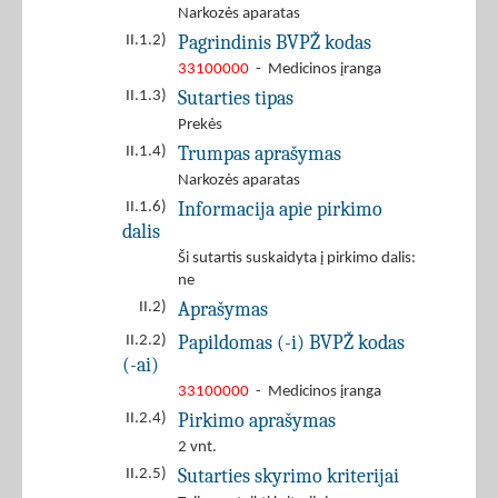
Narkozės aparatas
Pagrindinis BVPŽ kodas
II.1.2)
33100000
- Medicinos įranga
Sutarties tipas
II.1.3)
Prekės
Trumpas aprašymas
II.1.4)
Narkozės aparatas
Informacija apie pirkimo
II.1.6)
dalis
Ši sutartis suskaidyta į pirkimo dalis:
ne
Aprašymas
II.2)
Papildomas (-i) BVPŽ kodas
II.2.2)
(-ai)
33100000
- Medicinos įranga
Pirkimo aprašymas
II.2.4)
2 vnt.
Sutarties skyrimo kriterijai
II.2.5)