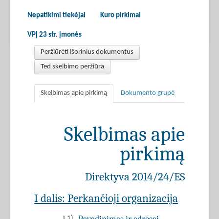
Nepatikimi tiekėjai
Kuro pirkimai
VPĮ 23 str. įmonės
Peržiūrėti išorinius dokumentus
Ted skelbimo peržiūra
Skelbimas apie pirkimą
Dokumento grupė
Skelbimas apie
pirkimą
Direktyva 2014/24/ES
I dalis: Perkančioji organizacija
I.1)