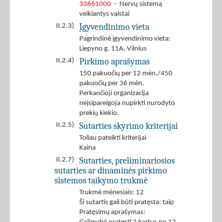
33661000
- Nervų sistemą
veikiantys vaistai
Įgyvendinimo vieta
II.2.3)
Pagrindinė įgyvendinimo vieta:
Liepyno g. 11A, Vilnius
Pirkimo aprašymas
II.2.4)
150 pakuočių per 12 mėn./450
pakuočių per 36 mėn.
Perkančioji organizacija
neįsipareigoja nupirkti nurodyto
prekių kiekio.
Sutarties skyrimo kriterijai
II.2.5)
Toliau pateikti kriterijai
Kaina
Sutarties, preliminariosios
II.2.7)
sutarties ar dinaminės pirkimo
sistemos taikymo trukmė
Trukmė mėnesiais: 12
Ši sutartis gali būti pratęsta: taip
Pratęsimų aprašymas: