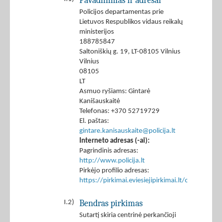
Pavadinimas ir adresai
Policijos departamentas prie
Lietuvos Respublikos vidaus reikalų
ministerijos
188785847
Saltoniškių g. 19, LT-08105 Vilnius
Vilnius
08105
LT
Asmuo ryšiams: Gintarė
Kanišauskaitė
Telefonas: +370 52719729
El. paštas:
gintare.kanisauskaite@policija.lt
Interneto adresas (-ai):
Pagrindinis adresas:
http://www.policija.lt
Pirkėjo profilio adresas:
https://pirkimai.eviesiejipirkimai.lt/ctm/Co
Bendras pirkimas
I.2)
Sutartį skiria centrinė perkančioji