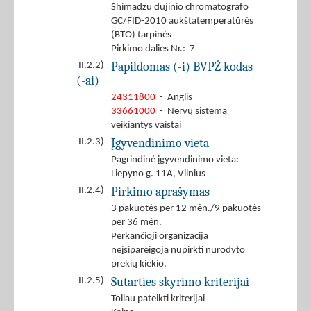
Shimadzu dujinio chromatografo
GC/FID-2010 aukštatemperatūrės
(BTO) tarpinės
Pirkimo dalies Nr.: 7
Papildomas (-i) BVPŽ kodas
II.2.2)
(-ai)
24311800
- Anglis
33661000
- Nervų sistemą
veikiantys vaistai
Įgyvendinimo vieta
II.2.3)
Pagrindinė įgyvendinimo vieta:
Liepyno g. 11A, Vilnius
Pirkimo aprašymas
II.2.4)
3 pakuotės per 12 mėn./9 pakuotės
per 36 mėn.
Perkančioji organizacija
neįsipareigoja nupirkti nurodyto
prekių kiekio.
Sutarties skyrimo kriterijai
II.2.5)
Toliau pateikti kriterijai