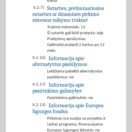
Kaina
Sutarties, preliminariosios
II.2.7)
sutarties ar dinaminės pirkimo
sistemos taikymo trukmė
Trukmė mėnesiais: 12
Ši sutartis gali būti pratęsta: taip
Pratęsimų aprašymas:
Galimybė pratęsti 2 kartus po 12
mėn.
Informacija apie
II.2.10)
alternatyvius pasiūlymus
Leidžiama pateikti alternatyvius
pasiūlymus: ne
Informacija apie
II.2.11)
pasirinkimo galimybes
Pasirinkimo galimybės: ne
Informacija apie Europos
II.2.13)
Sąjungos fondus
Pirkimas yra susijęs su projektu ir
(arba) programa, finansuojama
Europos Sąjungos lėšomis: ne