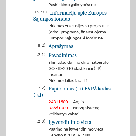
Pasirinkimo galimybės: ne
Informacija apie Europos
II.2.13)
Sąjungos fondus
Pirkimas yra susijęs su projektu ir
(arba) programa, finansuojama
Europos Sąjungos lėšomis: ne
Aprašymas
II.2)
Pavadinimas
II.2.1)
Shimadzu dujinio chromatografo
GC/FID-2010 plastikiniai (PP)
insertai
Pirkimo dalies Nr.: 11
Papildomas (-i) BVPŽ kodas
II.2.2)
(-ai)
24311800
- Anglis
33661000
- Nervų sistemą
veikiantys vaistai
Įgyvendinimo vieta
II.2.3)
Pagrindinė įgyvendinimo vieta:
Liepyno g. 11A, Vilnius