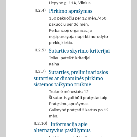
Liepyno g. 11A, Vilnius
Pirkimo aprašymas
II.2.4)
150 pakuočių per 12 mėn./450
pakuočių per 36 mėn.
Perkančioji organizacija
neįsipareigoja nupirkti nurodyto
prekių kiekio.
Sutarties skyrimo kriterijai
II.2.5)
Toliau pateikti kriterijai
Kaina
Sutarties, preliminariosios
II.2.7)
sutarties ar dinaminės pirkimo
sistemos taikymo trukmė
Trukmė mėnesiais: 12
Ši sutartis gali būti pratęsta: taip
Pratęsimų aprašymas:
Galimybė pratęsti 2 kartus po 12
mėn.
Informacija apie
II.2.10)
alternatyvius pasiūlymus