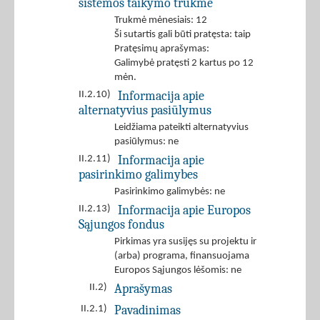
sistemos taikymo trukmė
Trukmė mėnesiais: 12
Ši sutartis gali būti pratęsta: taip
Pratęsimų aprašymas:
Galimybė pratęsti 2 kartus po 12
mėn.
Informacija apie
II.2.10)
alternatyvius pasiūlymus
Leidžiama pateikti alternatyvius
pasiūlymus: ne
Informacija apie
II.2.11)
pasirinkimo galimybes
Pasirinkimo galimybės: ne
Informacija apie Europos
II.2.13)
Sąjungos fondus
Pirkimas yra susijęs su projektu ir
(arba) programa, finansuojama
Europos Sąjungos lėšomis: ne
Aprašymas
II.2)
Pavadinimas
II.2.1)