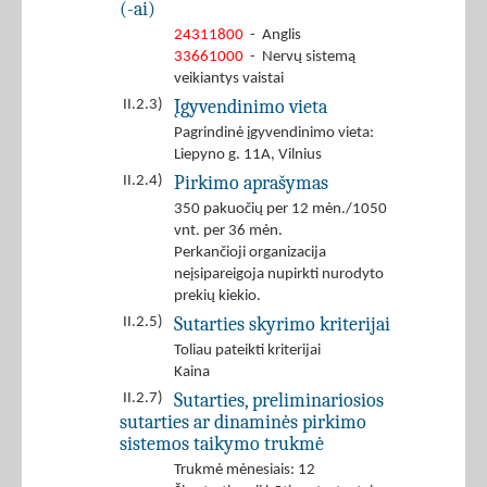
(-ai)
24311800
- Anglis
33661000
- Nervų sistemą
veikiantys vaistai
Įgyvendinimo vieta
II.2.3)
Pagrindinė įgyvendinimo vieta:
Liepyno g. 11A, Vilnius
Pirkimo aprašymas
II.2.4)
350 pakuočių per 12 mėn./1050
vnt. per 36 mėn.
Perkančioji organizacija
neįsipareigoja nupirkti nurodyto
prekių kiekio.
Sutarties skyrimo kriterijai
II.2.5)
Toliau pateikti kriterijai
Kaina
Sutarties, preliminariosios
II.2.7)
sutarties ar dinaminės pirkimo
sistemos taikymo trukmė
Trukmė mėnesiais: 12