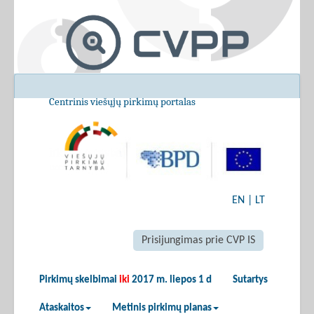
Centrinis viešųjų pirkimų portalas
EN
|
LT
Prisijungimas prie CVP IS
Pirkimų skelbimai
iki
2017 m. liepos 1 d
Sutartys
Ataskaitos
Metinis pirkimų planas