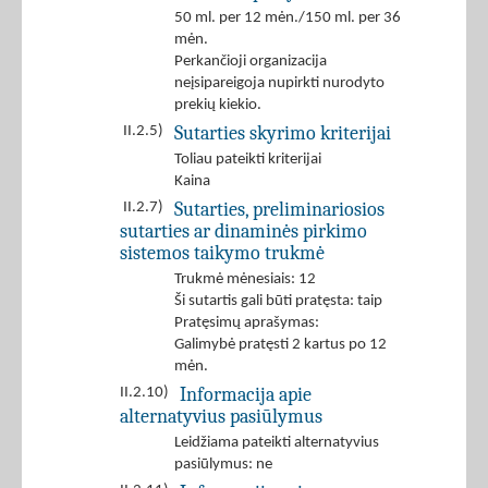
50 ml. per 12 mėn./150 ml. per 36
mėn.
Perkančioji organizacija
neįsipareigoja nupirkti nurodyto
prekių kiekio.
Sutarties skyrimo kriterijai
II.2.5)
Toliau pateikti kriterijai
Kaina
Sutarties, preliminariosios
II.2.7)
sutarties ar dinaminės pirkimo
sistemos taikymo trukmė
Trukmė mėnesiais: 12
Ši sutartis gali būti pratęsta: taip
Pratęsimų aprašymas:
Galimybė pratęsti 2 kartus po 12
mėn.
Informacija apie
II.2.10)
alternatyvius pasiūlymus
Leidžiama pateikti alternatyvius
pasiūlymus: ne