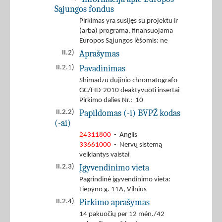
Sąjungos fondus
Pirkimas yra susijęs su projektu ir
(arba) programa, finansuojama
Europos Sąjungos lėšomis: ne
Aprašymas
II.2)
Pavadinimas
II.2.1)
Shimadzu dujinio chromatografo
GC/FID-2010 deaktyvuoti insertai
Pirkimo dalies Nr.: 10
Papildomas (-i) BVPŽ kodas
II.2.2)
(-ai)
24311800
- Anglis
33661000
- Nervų sistemą
veikiantys vaistai
Įgyvendinimo vieta
II.2.3)
Pagrindinė įgyvendinimo vieta:
Liepyno g. 11A, Vilnius
Pirkimo aprašymas
II.2.4)
14 pakuočių per 12 mėn./42