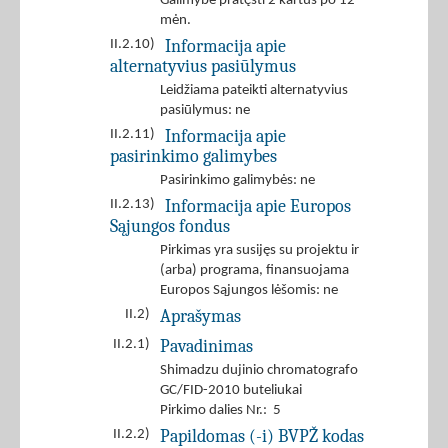
Galimybė pratęsti 2 kartus po 12
mėn.
Informacija apie
II.2.10)
alternatyvius pasiūlymus
Leidžiama pateikti alternatyvius
pasiūlymus: ne
Informacija apie
II.2.11)
pasirinkimo galimybes
Pasirinkimo galimybės: ne
Informacija apie Europos
II.2.13)
Sąjungos fondus
Pirkimas yra susijęs su projektu ir
(arba) programa, finansuojama
Europos Sąjungos lėšomis: ne
Aprašymas
II.2)
Pavadinimas
II.2.1)
Shimadzu dujinio chromatografo
GC/FID-2010 buteliukai
Pirkimo dalies Nr.: 5
Papildomas (-i) BVPŽ kodas
II.2.2)