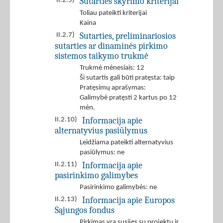
Sutarties skyrimo kriterijai
II.2.5)
Toliau pateikti kriterijai
Kaina
Sutarties, preliminariosios
II.2.7)
sutarties ar dinaminės pirkimo
sistemos taikymo trukmė
Trukmė mėnesiais: 12
Ši sutartis gali būti pratęsta: taip
Pratęsimų aprašymas:
Galimybė pratęsti 2 kartus po 12
mėn.
Informacija apie
II.2.10)
alternatyvius pasiūlymus
Leidžiama pateikti alternatyvius
pasiūlymus: ne
Informacija apie
II.2.11)
pasirinkimo galimybes
Pasirinkimo galimybės: ne
Informacija apie Europos
II.2.13)
Sąjungos fondus
Pirkimas yra susijęs su projektu ir