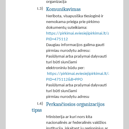
organizacija
Komunikavimas
I.3)
Neribota, visapusiška tiesioginė ir
nemokama prieiga prie pirkimo
dokumentų suteikiama:
https://pirkimai.eviesiejipirkimai.lt/app/rfq/p
PID=475112
Daugiau informacijos galima gauti
pirmiau nurodytu adresu:
Pasiūlymai arba prašymai dalyvauti
turi būti siunčiami
elektroniniu būdu per:
https://pirkimai.eviesiejipirkimai.lt/app/rfq/r
PID=475112&B=PPO
Pasiūlymai arba prašymai dalyvauti
turi būti siunčiami
pirmiau nurodytu adresu
Perkančiosios organizacijos
I.4)
tipas
Ministerija ar kuri nors kita
nacionalinės ar federalinės valdžios
institucija, įskaitant jų regioninius ar