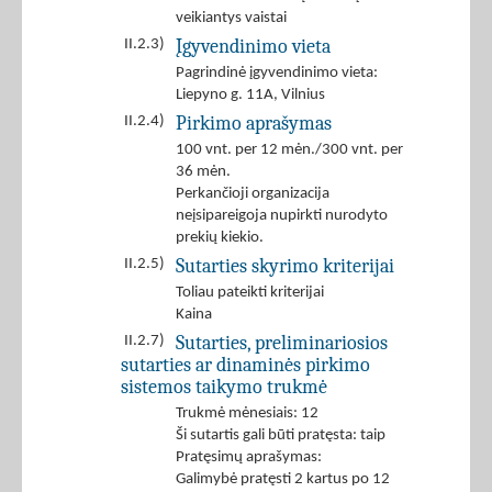
veikiantys vaistai
Įgyvendinimo vieta
II.2.3)
Pagrindinė įgyvendinimo vieta:
Liepyno g. 11A, Vilnius
Pirkimo aprašymas
II.2.4)
100 vnt. per 12 mėn./300 vnt. per
36 mėn.
Perkančioji organizacija
neįsipareigoja nupirkti nurodyto
prekių kiekio.
Sutarties skyrimo kriterijai
II.2.5)
Toliau pateikti kriterijai
Kaina
Sutarties, preliminariosios
II.2.7)
sutarties ar dinaminės pirkimo
sistemos taikymo trukmė
Trukmė mėnesiais: 12
Ši sutartis gali būti pratęsta: taip
Pratęsimų aprašymas:
Galimybė pratęsti 2 kartus po 12