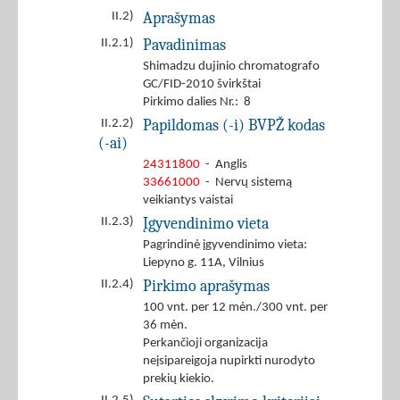
Aprašymas
II.2)
Pavadinimas
II.2.1)
Shimadzu dujinio chromatografo
GC/FID-2010 švirkštai
Pirkimo dalies Nr.: 8
Papildomas (-i) BVPŽ kodas
II.2.2)
(-ai)
24311800
- Anglis
33661000
- Nervų sistemą
veikiantys vaistai
Įgyvendinimo vieta
II.2.3)
Pagrindinė įgyvendinimo vieta:
Liepyno g. 11A, Vilnius
Pirkimo aprašymas
II.2.4)
100 vnt. per 12 mėn./300 vnt. per
36 mėn.
Perkančioji organizacija
neįsipareigoja nupirkti nurodyto
prekių kiekio.