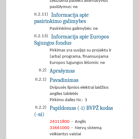
Leidžiama pateikti alternatyvius
pasiūlymus: ne
Informacija apie
II.2.11)
pasirinkimo galimybes
Pasirinkimo galimybės: ne
Informacija apie Europos
II.2.13)
Sąjungos fondus
Pirkimas yra susijęs su projektu ir
(arba) programa, finansuojama
Europos Sąjungos lėšomis: ne
Aprašymas
II.2)
Pavadinimas
II.2.1)
Dvipusės lipnios elektrai laidžios
anglies tabletės
Pirkimo dalies Nr.: 3
Papildomas (-i) BVPŽ kodas
II.2.2)
(-ai)
24311800
- Anglis
33661000
- Nervų sistemą
veikiantys vaistai