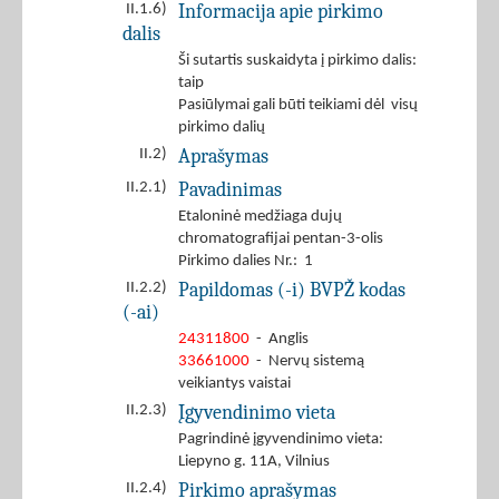
Informacija apie pirkimo
II.1.6)
dalis
Ši sutartis suskaidyta į pirkimo dalis:
taip
Pasiūlymai gali būti teikiami dėl visų
pirkimo dalių
Aprašymas
II.2)
Pavadinimas
II.2.1)
Etaloninė medžiaga dujų
chromatografijai pentan-3-olis
Pirkimo dalies Nr.: 1
Papildomas (-i) BVPŽ kodas
II.2.2)
(-ai)
24311800
- Anglis
33661000
- Nervų sistemą
veikiantys vaistai
Įgyvendinimo vieta
II.2.3)
Pagrindinė įgyvendinimo vieta:
Liepyno g. 11A, Vilnius
Pirkimo aprašymas
II.2.4)