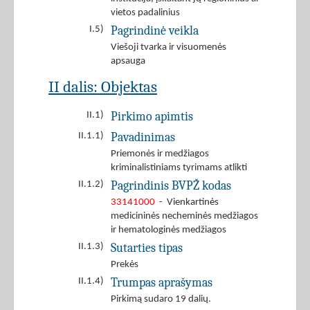
vietos padalinius
Pagrindinė veikla
I.5)
Viešoji tvarka ir visuomenės
apsauga
II dalis: Objektas
Pirkimo apimtis
II.1)
Pavadinimas
II.1.1)
Priemonės ir medžiagos
kriminalistiniams tyrimams atlikti
Pagrindinis BVPŽ kodas
II.1.2)
33141000
- Vienkartinės
medicininės necheminės medžiagos
ir hematologinės medžiagos
Sutarties tipas
II.1.3)
Prekės
Trumpas aprašymas
II.1.4)
Pirkimą sudaro 19 dalių.