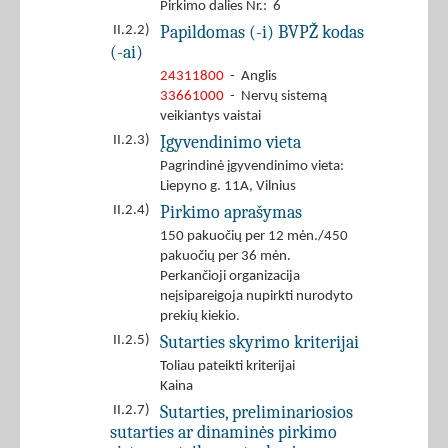
Pirkimo dalies Nr.: 6
Papildomas (-i) BVPŽ kodas
II.2.2)
(-ai)
24311800
- Anglis
33661000
- Nervų sistemą
veikiantys vaistai
Įgyvendinimo vieta
II.2.3)
Pagrindinė įgyvendinimo vieta:
Liepyno g. 11A, Vilnius
Pirkimo aprašymas
II.2.4)
150 pakuočių per 12 mėn./450
pakuočių per 36 mėn.
Perkančioji organizacija
neįsipareigoja nupirkti nurodyto
prekių kiekio.
Sutarties skyrimo kriterijai
II.2.5)
Toliau pateikti kriterijai
Kaina
Sutarties, preliminariosios
II.2.7)
sutarties ar dinaminės pirkimo