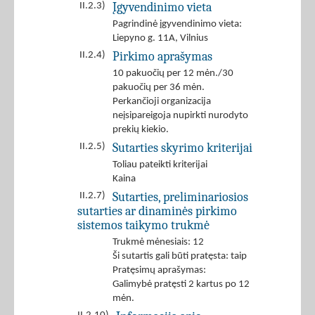
Įgyvendinimo vieta
II.2.3)
Pagrindinė įgyvendinimo vieta:
Liepyno g. 11A, Vilnius
Pirkimo aprašymas
II.2.4)
10 pakuočių per 12 mėn./30
pakuočių per 36 mėn.
Perkančioji organizacija
neįsipareigoja nupirkti nurodyto
prekių kiekio.
Sutarties skyrimo kriterijai
II.2.5)
Toliau pateikti kriterijai
Kaina
Sutarties, preliminariosios
II.2.7)
sutarties ar dinaminės pirkimo
sistemos taikymo trukmė
Trukmė mėnesiais: 12
Ši sutartis gali būti pratęsta: taip
Pratęsimų aprašymas:
Galimybė pratęsti 2 kartus po 12
mėn.