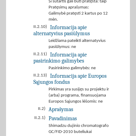
Ši sutartis gali būti pratęsta: taip
Pratęsimų aprašymas:
Galimybė pratęsti 2 kartus po 12
mėn.
Informacija apie
II.2.10)
alternatyvius pasiūlymus
Leidžiama pateikti alternatyvius
pasiūlymus: ne
Informacija apie
II.2.11)
pasirinkimo galimybes
Pasirinkimo galimybės: ne
Informacija apie Europos
II.2.13)
Sąjungos fondus
Pirkimas yra susijęs su projektu ir
(arba) programa, finansuojama
Europos Sąjungos lėšomis: ne
Aprašymas
II.2)
Pavadinimas
II.2.1)
Shimadzu dujinio chromatografo
GC/FID-2010 buteliukai