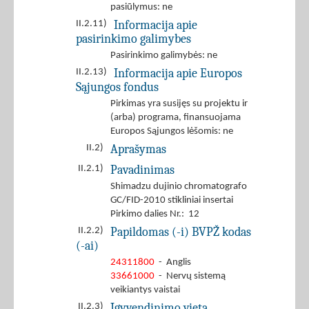
pasiūlymus: ne
Informacija apie
II.2.11)
pasirinkimo galimybes
Pasirinkimo galimybės: ne
Informacija apie Europos
II.2.13)
Sąjungos fondus
Pirkimas yra susijęs su projektu ir
(arba) programa, finansuojama
Europos Sąjungos lėšomis: ne
Aprašymas
II.2)
Pavadinimas
II.2.1)
Shimadzu dujinio chromatografo
GC/FID-2010 stikliniai insertai
Pirkimo dalies Nr.: 12
Papildomas (-i) BVPŽ kodas
II.2.2)
(-ai)
24311800
- Anglis
33661000
- Nervų sistemą
veikiantys vaistai
Įgyvendinimo vieta
II.2.3)