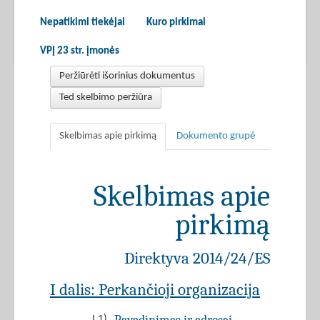
Nepatikimi tiekėjai
Kuro pirkimai
VPĮ 23 str. įmonės
Peržiūrėti išorinius dokumentus
Ted skelbimo peržiūra
Skelbimas apie pirkimą
Dokumento grupė
Skelbimas apie
pirkimą
Direktyva 2014/24/ES
I dalis: Perkančioji organizacija
I.1)