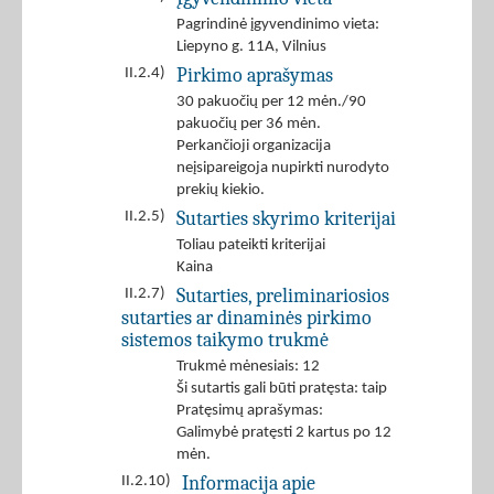
Pagrindinė įgyvendinimo vieta:
Liepyno g. 11A, Vilnius
Pirkimo aprašymas
II.2.4)
30 pakuočių per 12 mėn./90
pakuočių per 36 mėn.
Perkančioji organizacija
neįsipareigoja nupirkti nurodyto
prekių kiekio.
Sutarties skyrimo kriterijai
II.2.5)
Toliau pateikti kriterijai
Kaina
Sutarties, preliminariosios
II.2.7)
sutarties ar dinaminės pirkimo
sistemos taikymo trukmė
Trukmė mėnesiais: 12
Ši sutartis gali būti pratęsta: taip
Pratęsimų aprašymas:
Galimybė pratęsti 2 kartus po 12
mėn.
Informacija apie
II.2.10)