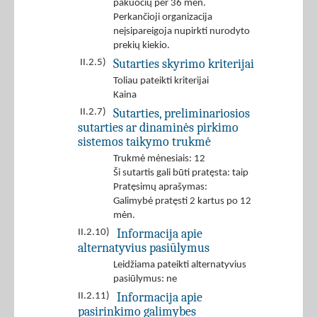
pakuočių per 36 mėn.
Perkančioji organizacija
neįsipareigoja nupirkti nurodyto
prekių kiekio.
Sutarties skyrimo kriterijai
II.2.5)
Toliau pateikti kriterijai
Kaina
Sutarties, preliminariosios
II.2.7)
sutarties ar dinaminės pirkimo
sistemos taikymo trukmė
Trukmė mėnesiais: 12
Ši sutartis gali būti pratęsta: taip
Pratęsimų aprašymas:
Galimybė pratęsti 2 kartus po 12
mėn.
Informacija apie
II.2.10)
alternatyvius pasiūlymus
Leidžiama pateikti alternatyvius
pasiūlymus: ne
Informacija apie
II.2.11)
pasirinkimo galimybes