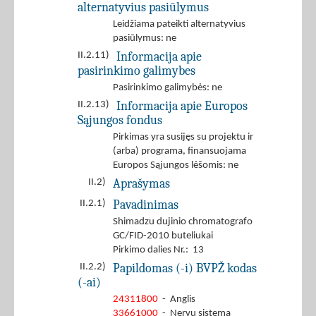
alternatyvius pasiūlymus
Leidžiama pateikti alternatyvius
pasiūlymus: ne
Informacija apie
II.2.11)
pasirinkimo galimybes
Pasirinkimo galimybės: ne
Informacija apie Europos
II.2.13)
Sąjungos fondus
Pirkimas yra susijęs su projektu ir
(arba) programa, finansuojama
Europos Sąjungos lėšomis: ne
Aprašymas
II.2)
Pavadinimas
II.2.1)
Shimadzu dujinio chromatografo
GC/FID-2010 buteliukai
Pirkimo dalies Nr.: 13
Papildomas (-i) BVPŽ kodas
II.2.2)
(-ai)
24311800
- Anglis
33661000
- Nervų sistemą