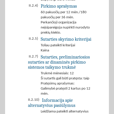
Pirkimo aprašymas
II.2.4)
60 pakuočių per 12 mėn./180
pakuočių per 36 mėn.
Perkančioji organizacija
neįsipareigoja nupirkti nurodyto
prekių kiekio.
Sutarties skyrimo kriterijai
II.2.5)
Toliau pateikti kriterijai
Kaina
Sutarties, preliminariosios
II.2.7)
sutarties ar dinaminės pirkimo
sistemos taikymo trukmė
Trukmė mėnesiais: 12
Ši sutartis gali būti pratęsta: taip
Pratęsimų aprašymas:
Galimybė pratęsti 2 kartus po 12
mėn.
Informacija apie
II.2.10)
alternatyvius pasiūlymus
Leidžiama pateikti alternatyvius