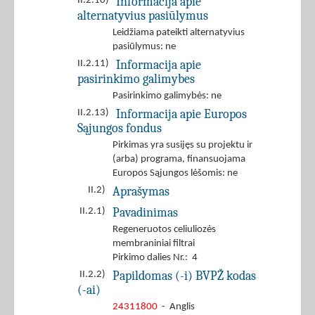
Informacija apie
II.2.10)
alternatyvius pasiūlymus
Leidžiama pateikti alternatyvius
pasiūlymus: ne
Informacija apie
II.2.11)
pasirinkimo galimybes
Pasirinkimo galimybės: ne
Informacija apie Europos
II.2.13)
Sąjungos fondus
Pirkimas yra susijęs su projektu ir
(arba) programa, finansuojama
Europos Sąjungos lėšomis: ne
Aprašymas
II.2)
Pavadinimas
II.2.1)
Regeneruotos celiuliozės
membraniniai filtrai
Pirkimo dalies Nr.: 4
Papildomas (-i) BVPŽ kodas
II.2.2)
(-ai)
24311800
- Anglis