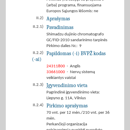
(arba) programa, finansuojama
Europos Sąjungos lėšomis: ne
Aprašymas
II.2)
Pavadinimas
II.2.1)
Shimadzu dujinio chromatografo
GC/FID-2010 sandarinimo tarpinės
Pirkimo dalies Nr.: 9
Papildomas (-i) BVPŽ kodas
II.2.2)
(-ai)
24311800
- Anglis
33661000
- Nervų sistemą
veikiantys vaistai
Įgyvendinimo vieta
II.2.3)
Pagrindinė įgyvendinimo vieta:
Liepyno g. 11A, Vilnius
Pirkimo aprašymas
II.2.4)
70 vnt. per 12 mėn./210 vnt. per 36
mėn.
Perkančioji organizacija