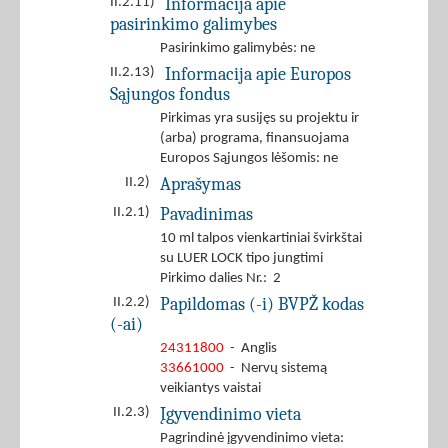
Informacija apie
II.2.11)
pasirinkimo galimybes
Pasirinkimo galimybės: ne
Informacija apie Europos
II.2.13)
Sąjungos fondus
Pirkimas yra susijęs su projektu ir
(arba) programa, finansuojama
Europos Sąjungos lėšomis: ne
Aprašymas
II.2)
Pavadinimas
II.2.1)
10 ml talpos vienkartiniai švirkštai
su LUER LOCK tipo jungtimi
Pirkimo dalies Nr.: 2
Papildomas (-i) BVPŽ kodas
II.2.2)
(-ai)
24311800
- Anglis
33661000
- Nervų sistemą
veikiantys vaistai
Įgyvendinimo vieta
II.2.3)
Pagrindinė įgyvendinimo vieta: