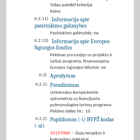
Toliau pateikti kriterijai
Kaina
Informacija apie
II.2.11)
pasirinkimo galimybes
Pasirinkimo galimybės: ne
Informacija apie Europos
II.2.13)
Sąjungos fondus
Pirkimas yra susijęs su projektu ir
(arba) programa, finansuojama
Europos Sąjungos lėšomis: ne
Aprašymas
II.2)
Pavadinimas
II.2.1)
Universalus kompiuterinis
spirometras su licencijuota
pulmonologine tyrimų programa
Pirkimo dalies Nr.: 10
Papildomas (-i) BVPŽ kodas
II.2.2)
(-ai)
33157000
- Dujų terapijos ir
kvėpavimo prietaisai