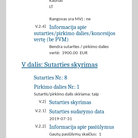
Kaunas
LT
Rangovas yra MVĮ : ne
Informacija apie
V.2.4)
sutarties/pirkimo dalies/koncesijos
vertę (be PVM)
Bendra sutarties / pirkimo dalies
vertė: 3900.00 EUR
V dalis: Sutarties skyrimas
Sutarties Nr.:
8
Pirkimo dalies Nr.:
1
Sutartis/pirkimo dalis skiriama: taip
Sutarties skyrimas
V.2)
Sutarties sudarymo data
V.2.1)
2019-07-31
Informacija apie pasiūlymus
V.2.2)
Gautų pasiūlymų skaičius: 1