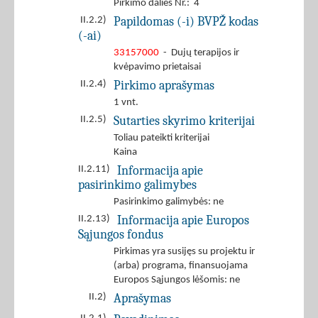
Pirkimo dalies Nr.: 4
Papildomas (-i) BVPŽ kodas
II.2.2)
(-ai)
33157000
- Dujų terapijos ir
kvėpavimo prietaisai
Pirkimo aprašymas
II.2.4)
1 vnt.
Sutarties skyrimo kriterijai
II.2.5)
Toliau pateikti kriterijai
Kaina
Informacija apie
II.2.11)
pasirinkimo galimybes
Pasirinkimo galimybės: ne
Informacija apie Europos
II.2.13)
Sąjungos fondus
Pirkimas yra susijęs su projektu ir
(arba) programa, finansuojama
Europos Sąjungos lėšomis: ne
Aprašymas
II.2)