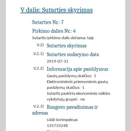
V dalis: Sutarties skyrimas
Sutarties Nr.:
7
Pirkimo dalies Nr.:
4
Sutartis/pirkimo dalis skiriama: taip
Sutarties skyrimas
V.2)
Sutarties sudarymo data
V.2.1)
2019-07-31
Informacija apie pasiūlymus
V.2.2)
Gautų pasiūlymų skaičius: 1
Elektroninėmis priemonėmis gautų
pasiūlymų skaičius: 1
Sutartis paskirta ekonominės veiklos
vykdytojų grupei : ne
Rangovo pavadinimas ir
V.2.3)
adresas
UAB Sorimpeksas
135733248