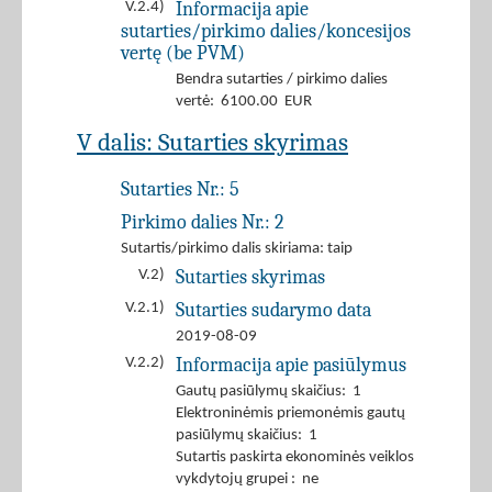
Informacija apie
V.2.4)
sutarties/pirkimo dalies/koncesijos
vertę (be PVM)
Bendra sutarties / pirkimo dalies
vertė: 6100.00 EUR
V dalis: Sutarties skyrimas
Sutarties Nr.:
5
Pirkimo dalies Nr.:
2
Sutartis/pirkimo dalis skiriama: taip
Sutarties skyrimas
V.2)
Sutarties sudarymo data
V.2.1)
2019-08-09
Informacija apie pasiūlymus
V.2.2)
Gautų pasiūlymų skaičius: 1
Elektroninėmis priemonėmis gautų
pasiūlymų skaičius: 1
Sutartis paskirta ekonominės veiklos
vykdytojų grupei : ne