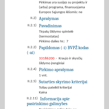
Pirkimas yra susijęs su projektu ir
(arba) programa, finansuojama
Europos Sąjungos lėšomis: ne
Aprašymas
II.2)
Pavadinimas
II.2.1)
Tirpalų šildymo spintelė
(termostatas)
Pirkimo dalies Nr.: 7
Papildomas (-i) BVPŽ kodas
II.2.2)
(-ai)
33186200
- Kraujo ir skysčių
šildymo įrenginiai
Pirkimo aprašymas
II.2.4)
1 vnt.
Sutarties skyrimo kriterijai
II.2.5)
Toliau pateikti kriterijai
Kaina
Informacija apie
II.2.11)
pasirinkimo galimybes