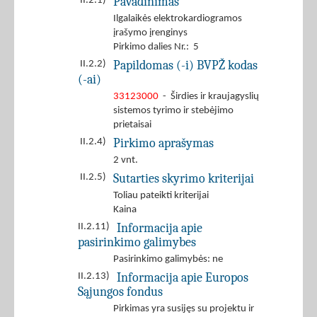
Pavadinimas
II.2.1)
Ilgalaikės elektrokardiogramos
įrašymo įrenginys
Pirkimo dalies Nr.: 5
Papildomas (-i) BVPŽ kodas
II.2.2)
(-ai)
33123000
- Širdies ir kraujagyslių
sistemos tyrimo ir stebėjimo
prietaisai
Pirkimo aprašymas
II.2.4)
2 vnt.
Sutarties skyrimo kriterijai
II.2.5)
Toliau pateikti kriterijai
Kaina
Informacija apie
II.2.11)
pasirinkimo galimybes
Pasirinkimo galimybės: ne
Informacija apie Europos
II.2.13)
Sąjungos fondus
Pirkimas yra susijęs su projektu ir