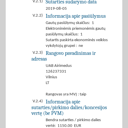
Sutarties sudarymo data
V.2.1)
2019-08-05
Informacija apie pasiūlymus
V.2.2)
Gautų pasiūlymų skaičius: 1
Elektroninėmis priemonėmis gautų
pasiūlymų skaičius: 1
Sutartis paskirta ekonominės veiklos
vykdytojų grupei : ne
Rangovo pavadinimas ir
V.2.3)
adresas
UAB Airimedus
126237331
Vilnius
LT
Rangovas yra MVĮ : taip
Informacija apie
V.2.4)
sutarties/pirkimo dalies/koncesijos
vertę (be PVM)
Bendra sutarties / pirkimo dalies
vertė: 1150.00 EUR