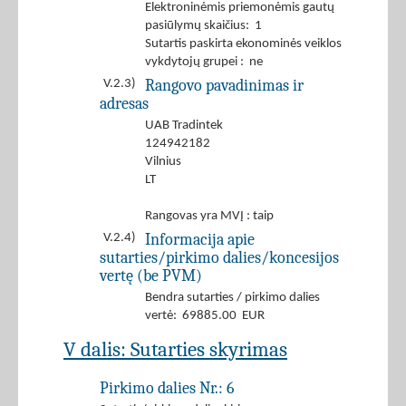
Elektroninėmis priemonėmis gautų
pasiūlymų skaičius: 1
Sutartis paskirta ekonominės veiklos
vykdytojų grupei : ne
Rangovo pavadinimas ir
V.2.3)
adresas
UAB Tradintek
124942182
Vilnius
LT
Rangovas yra MVĮ : taip
Informacija apie
V.2.4)
sutarties/pirkimo dalies/koncesijos
vertę (be PVM)
Bendra sutarties / pirkimo dalies
vertė: 69885.00 EUR
V dalis: Sutarties skyrimas
Pirkimo dalies Nr.:
6