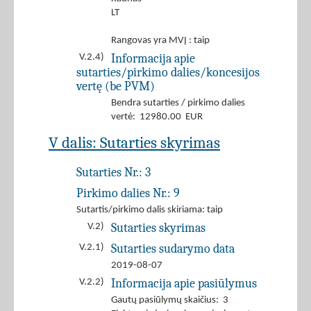
LT
Rangovas yra MVĮ : taip
Informacija apie
V.2.4)
sutarties/pirkimo dalies/koncesijos
vertę (be PVM)
Bendra sutarties / pirkimo dalies
vertė: 12980.00 EUR
V dalis: Sutarties skyrimas
Sutarties Nr.:
3
Pirkimo dalies Nr.:
9
Sutartis/pirkimo dalis skiriama: taip
Sutarties skyrimas
V.2)
Sutarties sudarymo data
V.2.1)
2019-08-07
Informacija apie pasiūlymus
V.2.2)
Gautų pasiūlymų skaičius: 3