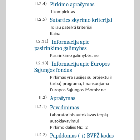
Pirkimo aprašymas
II.2.4)
1 komplektas
Sutarties skyrimo kriterijai
II.2.5)
Toliau pateikti kriterijai
Kaina
Informacija apie
II.2.11)
pasirinkimo galimybes
Pasirinkimo galimybės: ne
Informacija apie Europos
II.2.13)
Sąjungos fondus
Pirkimas yra susijęs su projektu ir
(arba) programa, finansuojama
Europos Sąjungos lėšomis: ne
Aprašymas
II.2)
Pavadinimas
II.2.1)
Laboratorinis autoklavas terpių
autoklavavimui
Pirkimo dalies Nr.: 2
Papildomas (-i) BVPŽ kodas
II.2.2)