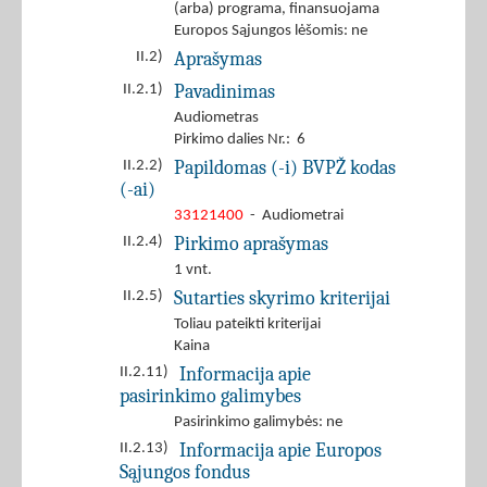
(arba) programa, finansuojama
Europos Sąjungos lėšomis: ne
Aprašymas
II.2)
Pavadinimas
II.2.1)
Audiometras
Pirkimo dalies Nr.: 6
Papildomas (-i) BVPŽ kodas
II.2.2)
(-ai)
33121400
- Audiometrai
Pirkimo aprašymas
II.2.4)
1 vnt.
Sutarties skyrimo kriterijai
II.2.5)
Toliau pateikti kriterijai
Kaina
Informacija apie
II.2.11)
pasirinkimo galimybes
Pasirinkimo galimybės: ne
Informacija apie Europos
II.2.13)
Sąjungos fondus