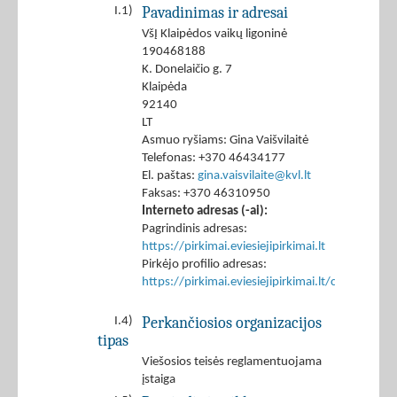
Pavadinimas ir adresai
I.1)
VšĮ Klaipėdos vaikų ligoninė
190468188
K. Donelaičio g. 7
Klaipėda
92140
LT
Asmuo ryšiams: Gina Vaišvilaitė
Telefonas: +370 46434177
El. paštas:
gina.vaisvilaite@kvl.lt
Faksas: +370 46310950
Interneto adresas (-ai):
Pagrindinis adresas:
https://pirkimai.eviesiejipirkimai.lt
Pirkėjo profilio adresas:
https://pirkimai.eviesiejipirkimai.lt/ctm/Co
Perkančiosios organizacijos
I.4)
tipas
Viešosios teisės reglamentuojama
įstaiga