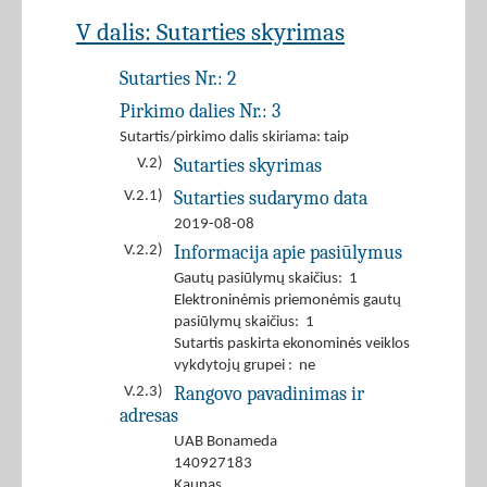
V dalis: Sutarties skyrimas
Sutarties Nr.:
2
Pirkimo dalies Nr.:
3
Sutartis/pirkimo dalis skiriama: taip
Sutarties skyrimas
V.2)
Sutarties sudarymo data
V.2.1)
2019-08-08
Informacija apie pasiūlymus
V.2.2)
Gautų pasiūlymų skaičius: 1
Elektroninėmis priemonėmis gautų
pasiūlymų skaičius: 1
Sutartis paskirta ekonominės veiklos
vykdytojų grupei : ne
Rangovo pavadinimas ir
V.2.3)
adresas
UAB Bonameda
140927183
Kaunas