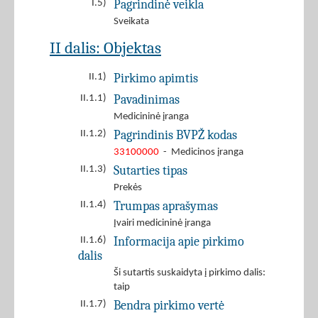
Pagrindinė veikla
I.5)
Sveikata
II dalis: Objektas
Pirkimo apimtis
II.1)
Pavadinimas
II.1.1)
Medicininė įranga
Pagrindinis BVPŽ kodas
II.1.2)
33100000
- Medicinos įranga
Sutarties tipas
II.1.3)
Prekės
Trumpas aprašymas
II.1.4)
Įvairi medicininė įranga
Informacija apie pirkimo
II.1.6)
dalis
Ši sutartis suskaidyta į pirkimo dalis:
taip
Bendra pirkimo vertė
II.1.7)