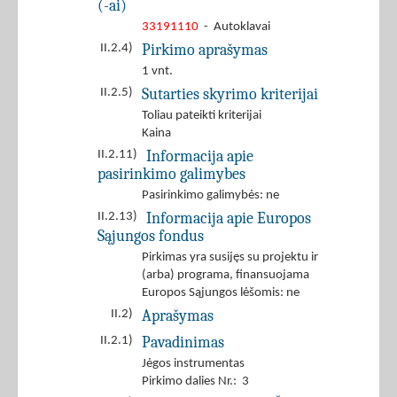
(-ai)
33191110
- Autoklavai
Pirkimo aprašymas
II.2.4)
1 vnt.
Sutarties skyrimo kriterijai
II.2.5)
Toliau pateikti kriterijai
Kaina
Informacija apie
II.2.11)
pasirinkimo galimybes
Pasirinkimo galimybės: ne
Informacija apie Europos
II.2.13)
Sąjungos fondus
Pirkimas yra susijęs su projektu ir
(arba) programa, finansuojama
Europos Sąjungos lėšomis: ne
Aprašymas
II.2)
Pavadinimas
II.2.1)
Jėgos instrumentas
Pirkimo dalies Nr.: 3