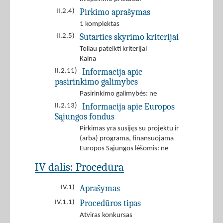
Pirkimo aprašymas
II.2.4)
1 komplektas
Sutarties skyrimo kriterijai
II.2.5)
Toliau pateikti kriterijai
Kaina
Informacija apie
II.2.11)
pasirinkimo galimybes
Pasirinkimo galimybės: ne
Informacija apie Europos
II.2.13)
Sąjungos fondus
Pirkimas yra susijęs su projektu ir
(arba) programa, finansuojama
Europos Sąjungos lėšomis: ne
IV dalis: Procedūra
Aprašymas
IV.1)
Procedūros tipas
IV.1.1)
Atviras konkursas