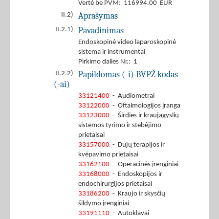
Vertė be PVM: 116994.00 EUR
Aprašymas
II.2)
Pavadinimas
II.2.1)
Endoskopinė video laparoskopinė
sistema ir instrumentai
Pirkimo dalies Nr.: 1
Papildomas (-i) BVPŽ kodas
II.2.2)
(-ai)
33121400
- Audiometrai
33122000
- Oftalmologijos įranga
33123000
- Širdies ir kraujagyslių
sistemos tyrimo ir stebėjimo
prietaisai
33157000
- Dujų terapijos ir
kvėpavimo prietaisai
33162100
- Operacinės įrenginiai
33168000
- Endoskopijos ir
endochirurgijos prietaisai
33186200
- Kraujo ir skysčių
šildymo įrenginiai
33191110
- Autoklavai