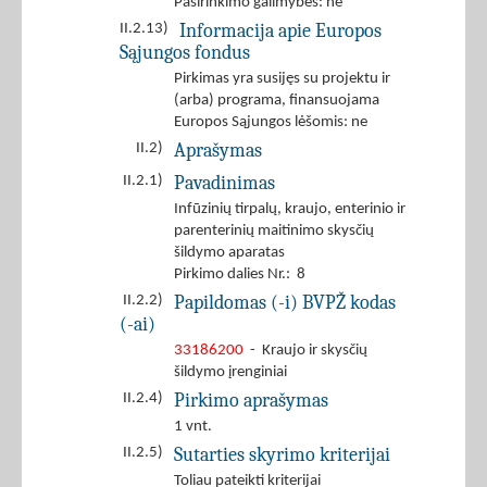
Pasirinkimo galimybės: ne
Informacija apie Europos
II.2.13)
Sąjungos fondus
Pirkimas yra susijęs su projektu ir
(arba) programa, finansuojama
Europos Sąjungos lėšomis: ne
Aprašymas
II.2)
Pavadinimas
II.2.1)
Infūzinių tirpalų, kraujo, enterinio ir
parenterinių maitinimo skysčių
šildymo aparatas
Pirkimo dalies Nr.: 8
Papildomas (-i) BVPŽ kodas
II.2.2)
(-ai)
33186200
- Kraujo ir skysčių
šildymo įrenginiai
Pirkimo aprašymas
II.2.4)
1 vnt.
Sutarties skyrimo kriterijai
II.2.5)
Toliau pateikti kriterijai