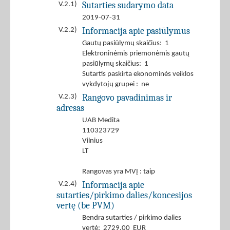
Sutarties sudarymo data
V.2.1)
2019-07-31
Informacija apie pasiūlymus
V.2.2)
Gautų pasiūlymų skaičius: 1
Elektroninėmis priemonėmis gautų
pasiūlymų skaičius: 1
Sutartis paskirta ekonominės veiklos
vykdytojų grupei : ne
Rangovo pavadinimas ir
V.2.3)
adresas
UAB Medita
110323729
Vilnius
LT
Rangovas yra MVĮ : taip
Informacija apie
V.2.4)
sutarties/pirkimo dalies/koncesijos
vertę (be PVM)
Bendra sutarties / pirkimo dalies
vertė: 2729.00 EUR