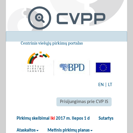
Centrinis viešųjų pirkimų portalas
EN
|
LT
Prisijungimas prie CVP IS
Pirkimų skelbimai
iki
2017 m. liepos 1 d
Sutartys
Ataskaitos
Metinis pirkimų planas