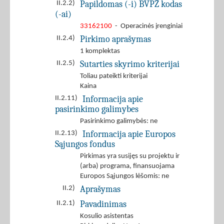
Papildomas (-i) BVPŽ kodas
II.2.2)
(-ai)
33162100
- Operacinės įrenginiai
Pirkimo aprašymas
II.2.4)
1 komplektas
Sutarties skyrimo kriterijai
II.2.5)
Toliau pateikti kriterijai
Kaina
Informacija apie
II.2.11)
pasirinkimo galimybes
Pasirinkimo galimybės: ne
Informacija apie Europos
II.2.13)
Sąjungos fondus
Pirkimas yra susijęs su projektu ir
(arba) programa, finansuojama
Europos Sąjungos lėšomis: ne
Aprašymas
II.2)
Pavadinimas
II.2.1)
Kosulio asistentas