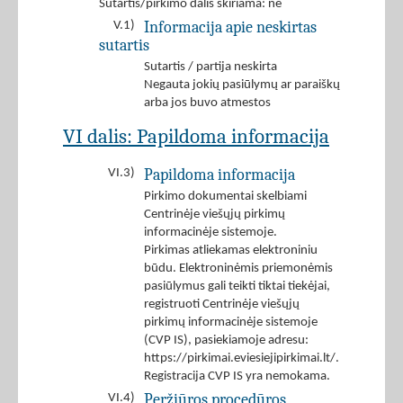
Sutartis/pirkimo dalis skiriama: ne
Informacija apie neskirtas
V.1)
sutartis
Sutartis / partija neskirta
Negauta jokių pasiūlymų ar paraiškų
arba jos buvo atmestos
VI dalis: Papildoma informacija
Papildoma informacija
VI.3)
Pirkimo dokumentai skelbiami
Centrinėje viešųjų pirkimų
informacinėje sistemoje.
Pirkimas atliekamas elektroniniu
būdu. Elektroninėmis priemonėmis
pasiūlymus gali teikti tiktai tiekėjai,
registruoti Centrinėje viešųjų
pirkimų informacinėje sistemoje
(CVP IS), pasiekiamoje adresu:
https://pirkimai.eviesiejipirkimai.lt/.
Registracija CVP IS yra nemokama.
Peržiūros procedūros
VI.4)