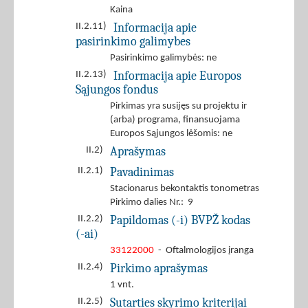
Kaina
Informacija apie
II.2.11)
pasirinkimo galimybes
Pasirinkimo galimybės: ne
Informacija apie Europos
II.2.13)
Sąjungos fondus
Pirkimas yra susijęs su projektu ir
(arba) programa, finansuojama
Europos Sąjungos lėšomis: ne
Aprašymas
II.2)
Pavadinimas
II.2.1)
Stacionarus bekontaktis tonometras
Pirkimo dalies Nr.: 9
Papildomas (-i) BVPŽ kodas
II.2.2)
(-ai)
33122000
- Oftalmologijos įranga
Pirkimo aprašymas
II.2.4)
1 vnt.
Sutarties skyrimo kriterijai
II.2.5)