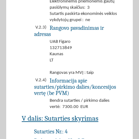
Elektroninėmis priemonėmis gautų
pasiūlymų skaičius: 3
Sutartis paskirta ekonominės veiklos
vykdytojų grupei : ne
Rangovo pavadinimas ir
V.2.3)
adresas
UAB Figaro
132713849
Kaunas
LT
Rangovas yra MVĮ : taip
Informacija apie
V.2.4)
sutarties/pirkimo dalies/koncesijos
vertę (be PVM)
Bendra sutarties / pirkimo dalies
vertė: 7300.00 EUR
V dalis: Sutarties skyrimas
Sutarties Nr.:
4