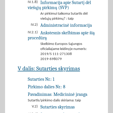
Informacija apie Sutartį dėl
IV.1.8)
viešųjų pirkimų (SVP)
Ar pirkimui taikoma Sutartis dėl
viešųjų pirkimų? : taip
Administracinė informacija
IV.2)
Ankstesnis skelbimas apie šią
IV.2.1)
procedūrą
Skelbimo Europos Sąjungos
oficialiajame leidinyje numeris:
2019/S 111-271308
2019-698079
V dalis: Sutarties skyrimas
Sutarties Nr.:
1
Pirkimo dalies Nr.:
8
Pavadinimas:
Medicininė įranga
Sutartis/pirkimo dalis skiriama: taip
Sutarties skyrimas
V.2)