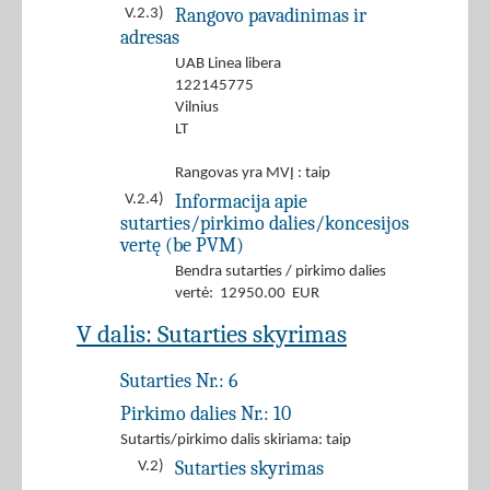
Rangovo pavadinimas ir
V.2.3)
adresas
UAB Linea libera
122145775
Vilnius
LT
Rangovas yra MVĮ : taip
Informacija apie
V.2.4)
sutarties/pirkimo dalies/koncesijos
vertę (be PVM)
Bendra sutarties / pirkimo dalies
vertė: 12950.00 EUR
V dalis: Sutarties skyrimas
Sutarties Nr.:
6
Pirkimo dalies Nr.:
10
Sutartis/pirkimo dalis skiriama: taip
Sutarties skyrimas
V.2)