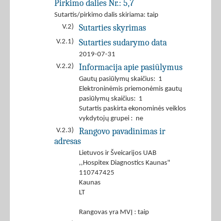
Pirkimo dalies Nr.:
5,7
Sutartis/pirkimo dalis skiriama: taip
Sutarties skyrimas
V.2)
Sutarties sudarymo data
V.2.1)
2019-07-31
Informacija apie pasiūlymus
V.2.2)
Gautų pasiūlymų skaičius: 1
Elektroninėmis priemonėmis gautų
pasiūlymų skaičius: 1
Sutartis paskirta ekonominės veiklos
vykdytojų grupei : ne
Rangovo pavadinimas ir
V.2.3)
adresas
Lietuvos ir Šveicarijos UAB
,,Hospitex Diagnostics Kaunas"
110747425
Kaunas
LT
Rangovas yra MVĮ : taip