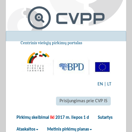
Centrinis viešųjų pirkimų portalas
EN
|
LT
Prisijungimas prie CVP IS
Pirkimų skelbimai
iki
2017 m. liepos 1 d
Sutartys
Ataskaitos
Metinis pirkimų planas