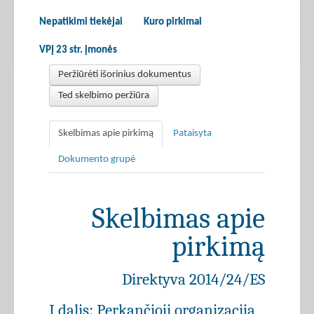
Nepatikimi tiekėjai
Kuro pirkimai
VPĮ 23 str. įmonės
Peržiūrėti išorinius dokumentus
Ted skelbimo peržiūra
Skelbimas apie pirkimą
Pataisyta
Dokumento grupė
Skelbimas apie
pirkimą
Direktyva 2014/24/ES
I dalis: Perkančioji organizacija