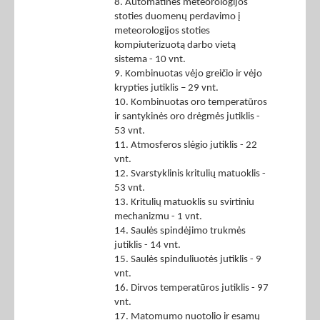
8. Automatinės meteorologijos
stoties duomenų perdavimo į
meteorologijos stoties
kompiuterizuotą darbo vietą
sistema - 10 vnt.
9. Kombinuotas vėjo greičio ir vėjo
krypties jutiklis – 29 vnt.
10. Kombinuotas oro temperatūros
ir santykinės oro drėgmės jutiklis -
53 vnt.
11. Atmosferos slėgio jutiklis - 22
vnt.
12. Svarstyklinis kritulių matuoklis -
53 vnt.
13. Kritulių matuoklis su svirtiniu
mechanizmu - 1 vnt.
14. Saulės spindėjimo trukmės
jutiklis - 14 vnt.
15. Saulės spinduliuotės jutiklis - 9
vnt.
16. Dirvos temperatūros jutiklis - 97
vnt.
17. Matomumo nuotolio ir esamų