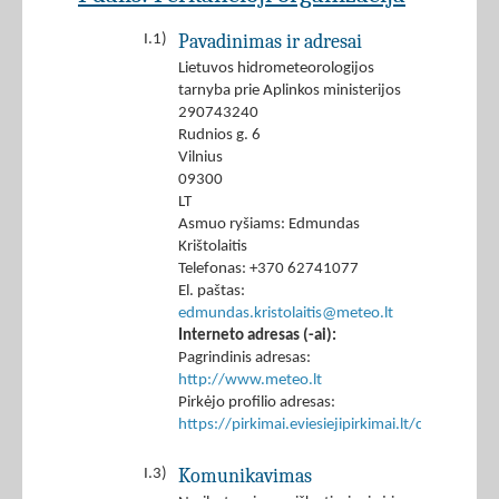
Pavadinimas ir adresai
I.1)
Lietuvos hidrometeorologijos
tarnyba prie Aplinkos ministerijos
290743240
Rudnios g. 6
Vilnius
09300
LT
Asmuo ryšiams: Edmundas
Krištolaitis
Telefonas: +370 62741077
El. paštas:
edmundas.kristolaitis@meteo.lt
Interneto adresas (-ai):
Pagrindinis adresas:
http://www.meteo.lt
Pirkėjo profilio adresas:
https://pirkimai.eviesiejipirkimai.lt/ctm/Co
Komunikavimas
I.3)