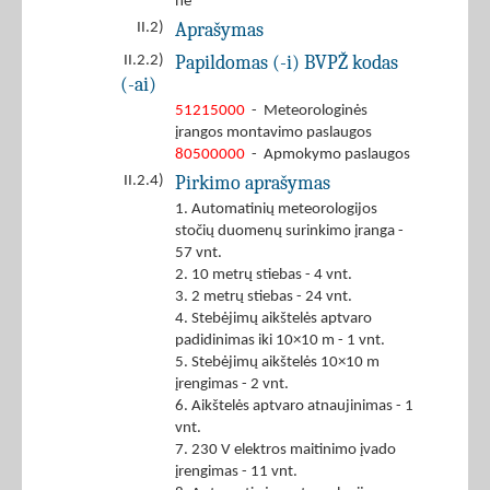
ne
Aprašymas
II.2)
Papildomas (-i) BVPŽ kodas
II.2.2)
(-ai)
51215000
- Meteorologinės
įrangos montavimo paslaugos
80500000
- Apmokymo paslaugos
Pirkimo aprašymas
II.2.4)
1. Automatinių meteorologijos
stočių duomenų surinkimo įranga -
57 vnt.
2. 10 metrų stiebas - 4 vnt.
3. 2 metrų stiebas - 24 vnt.
4. Stebėjimų aikštelės aptvaro
padidinimas iki 10×10 m - 1 vnt.
5. Stebėjimų aikštelės 10×10 m
įrengimas - 2 vnt.
6. Aikštelės aptvaro atnaujinimas - 1
vnt.
7. 230 V elektros maitinimo įvado
įrengimas - 11 vnt.