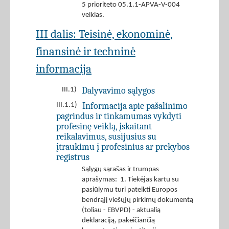
5 prioriteto 05.1.1-APVA-V-004
veiklas.
III dalis: Teisinė, ekonominė,
finansinė ir techninė
informacija
Dalyvavimo sąlygos
III.1)
Informacija apie pašalinimo
III.1.1)
pagrindus ir tinkamumas vykdyti
profesinę veiklą, įskaitant
reikalavimus, susijusius su
įtraukimu į profesinius ar prekybos
registrus
Sąlygų sąrašas ir trumpas
aprašymas: 1. Tiekėjas kartu su
pasiūlymu turi pateikti Europos
bendrąjį viešųjų pirkimų dokumentą
(toliau - EBVPD) - aktualią
deklaraciją, pakeičiančią