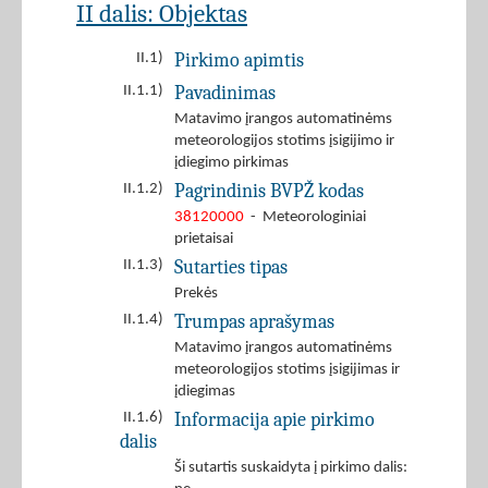
II dalis: Objektas
Pirkimo apimtis
II.1)
Pavadinimas
II.1.1)
Matavimo įrangos automatinėms
meteorologijos stotims įsigijimo ir
įdiegimo pirkimas
Pagrindinis BVPŽ kodas
II.1.2)
38120000
- Meteorologiniai
prietaisai
Sutarties tipas
II.1.3)
Prekės
Trumpas aprašymas
II.1.4)
Matavimo įrangos automatinėms
meteorologijos stotims įsigijimas ir
įdiegimas
Informacija apie pirkimo
II.1.6)
dalis
Ši sutartis suskaidyta į pirkimo dalis: