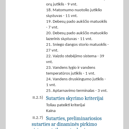
orų jutiklis - 9 vnt.
18. Matomumo nuotolio jutiklio
siųstuvas - 11 vnt.
19. Debesų pado aukščio matuoklis
- 7 vnt.
20. Debesų pado aukščio matuoklio
lazerinis siųstuvas - 11 vnt.
21. Sniego dangos storio matuoklis -
27 vnt.
22. Vaizdo stebėjimo sistema - 39
vnt.
23. Vandens lygio ir vandens
temperatūros jutiklis - 1 vnt.
24. Vandens druskingumo jutiklis -
1 vnt.
25. Aptarnavimo terminalas - 3 vnt.
Sutarties skyrimo kriterijai
II.2.5)
Toliau pateikti kriterijai
Kaina
Sutarties, preliminariosios
II.2.7)
sutarties ar dinaminės pirkimo