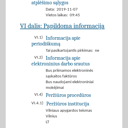
atplėšimo sąlygos
Data: 2019-11-07
Vietos laikas: 09:45
VI dalis: Papildoma informacija
Informacija apie
VI.1)
periodiškumą
Tai pasikartojantis pirkimas: ne
Informacija apie
VI.2)
elektroninius darbo srautus
Bus priimamos elektroninės
sąskaitos faktūros
Bus naudojami elektroniniai
mokėjimai
Peržiūros procedūros
VI.4)
Peržiūros institucija
VI.4.1)
Vilniaus apygardos teismas
Vilnius
LT