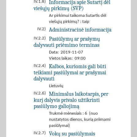
Informacija apie Sutartį dėl
IV.1.8)
viešųjų pirkimų (SVP)
Ar pirkimui taikoma Sutartis dėl
viešųjų pirkimų? : taip
Administracinė informacija
IV.2)
Pasiūlymų ar prašymų
IV.2.2)
dalyvauti priėmimo terminas
Data: 2019-11-07
Vietos laikas: 09:00
Kalbos, kuriomis gali būti
IV.2.4)
teikiami pasiūlymai ar prašymai
dalyvauti
Lietuvių
Minimalus laikotarpis, per
IV.2.6)
kurį dalyvis privalo užtikrinti
pasiūlymo galiojimą
Trukmė mėnesiais : 6 (nuo
nustatytos dienos, kurią priimami
pasiūlymai)
Vokų su pasiūlymais
IV.2.7)