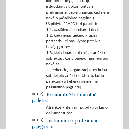
kompetentingų institucijų
išduodamus dokumentus ir
preliminariai patvirtinančią, kad nėra
tiekėjo pašalinimo pagrindų.
Užpildytą EBVPD turi pateikti:
1.1. pasiūlymą pateikęs dalyvis;
1.2. kiekvienas tiekėjų grupės
partneris, jei pasiūlymą pateikia
tiekėjų grupė;
1.3. kiekvienas subtiekėjas ar ūkio
subjektas, kurių pajėgumais remiasi
tiekėjas.
2. Perkančioji organizacija netikrina
subtiekėjų ar ūkio subjektų, kurių
pajėgumais tiekėjas nesiremia,
pašalinimo pagrindų.
Ekonominė ir finansinė
III.1.2)
padėtis
Atrankos kriterijai, nurodyti pirkimo
dokumentuose
Techniniai ir profesiniai
III.1.3)
pajėgumai