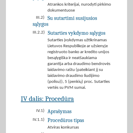
Atrankos kriterijai, nurodyti pirkimo
dokumentuose
Su sutartimi susijusios
III.2)
sąlygos
Sutarties vykdymo sąlygos
III.2.2)
Sutarties įvykdymas užtikrinamas
Lietuvos Respublikoje ar užsienyje
registruoto banko ar kredito unijos
besąlygiška ir neatšaukiama
garantija arba draudimo bendrovės
laidavimo raštu (pateikiant jį su
laidavimo draudimo liudijimo
(polisu)), 5 (penkių) proc. Sutarties
vertės su PVM sumai.
IV dalis: Procedūra
Aprašymas
IV.1)
Procedūros tipas
IV.1.1)
Atviras konkursas