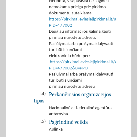
Neribota, visapusiška tiesioginė ir
nemokama prieiga prie pirkimo
dokumentų suteikiama:
https://pirkimai.eviesiejipirkimai.lt/app/rfq/p
PID=479002
Daugiau informacijos galima gauti
pirmiau nurodytu adresu:
Pasiūlymai arba prašymai dalyvauti
turi būti siunčiami
elektroniniu būdu per:
https://pirkimai.eviesiejipirkimai.lt/app/rfq/r
PID=479002&B=PPO
Pasiūlymai arba prašymai dalyvauti
turi būti siunčiami
pirmiau nurodytu adresu
Perkančiosios organizacijos
I.4)
tipas
Nacionalinė ar federalinė agentūra
ar tarnyba
Pagrindinė veikla
I.5)
Aplinka