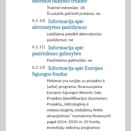
sistemos taikymo trukmė
Trukmė mėnesiais: 36
Ši sutartis gali būti pratęsta: ne
Informacija apie
II.2.10)
alternatyvius pasiūlymus
Leidžiama pateikti alternatyvius
pasiūlymus: ne
Informacija apie
II.2.11)
pasirinkimo galimybes
Pasirinkimo galimybės: ne
Informacija apie Europos
II.2.13)
Sąjungos fondus
Pirkimas yra susijęs su projektu ir
(arba) programa, finansuojama
Europos Sąjungos lėšomis: taip
Projekto identifikacijos duomenys:
Projektą „Hidrologinių ir
meteorologinių stebėjimų tinklo
atnaujinimas“ numatoma finansuoti
pagal 2014–2020 m. ES fondų
investicijų veiksmų programos