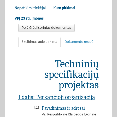
Nepatikimi tiekėjai
Kuro pirkimai
VPĮ 23 str. įmonės
Peržiūrėti išorinius dokumentus
Skelbimas apie pirkimą
Dokumento grupė
Techninių
specifikacijų
projektas
I dalis: Perkančioji organizacija
Pavadinimas ir adresai
I.1)
VšĮ Respublikinė Klaipėdos ligoninė