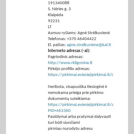
191340088
S. Nėries g. 3
Klaipėda
92231
LT
Asmuo ryšiams: Agnė Strėlkuvienė
Telefonas: +370 46404422
El. paštas:
agne.strelkuviene@kal.lt
Interneto adresas (-ai):
Pagrindinis adresas:
http://www.rkligonine.lt
Pirkėjo profilio adresas:
https://pirkimai.eviesiejipirkimai.lt/ctm/Co
Neribota, visapusiška tiesioginė ir
nemokama prieiga prie pirkimo
dokumentų suteikiama:
https://pirkimai.eviesiejipirkimai.lt/app/rfq/p
PID=463360
Pasiūlymai arba prašymai dalyvauti
turi būti siunčiami
pirmiau nurodytu adresu