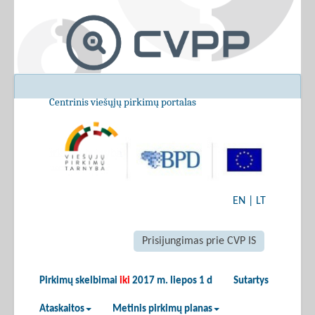
Centrinis viešųjų pirkimų portalas
EN
|
LT
Prisijungimas prie CVP IS
Pirkimų skelbimai
iki
2017 m. liepos 1 d
Sutartys
Ataskaitos
Metinis pirkimų planas