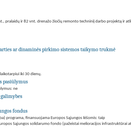
t., pralaidų ir 82 vnt. drenažo žiočių remonto techniniį darbo projektą ir at
utarties ar dinaminės pirkimo sistemos taikymo trukmė
laikotarpiui iki 30 dienų.
us pasiūlymus
iūlymus: ne
 galimybes
jungos fondus
(arba) programa, finansuojama Europos Sąjungos lėšomis: taip
uropos Sąjungos solidarumo fondo (pažeistai melioracijos infrastruktūrai at