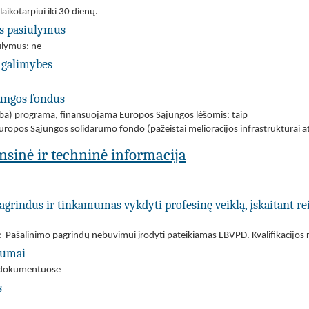
laikotarpiui iki 30 dienų.
us pasiūlymus
iūlymus: ne
 galimybes
jungos fondus
(arba) programa, finansuojama Europos Sąjungos lėšomis: taip
uropos Sąjungos solidarumo fondo (pažeistai melioracijos infrastruktūrai at
ansinė ir techninė informacija
agrindus ir tinkamumas vykdyti profesinę veiklą, įskaitant re
 Pašalinimo pagrindų nebuvimui įrodyti pateikiamas EBVPD. Kvalifikacijos r
ėgumai
mo dokumentuose
s