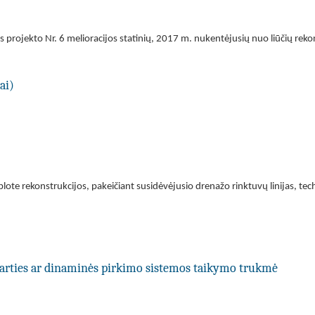
jos projekto Nr. 6 melioracijos statinių, 2017 m. nukentėjusių nuo liūčių rek
ai)
ote rekonstrukcijos, pakeičiant susidėvėjusio drenažo rinktuvų linijas, tech
utarties ar dinaminės pirkimo sistemos taikymo trukmė