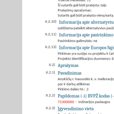
Trukmė mėnesiais: 11
Ši sutartis gali būti pratęsta: taip
Pratęsimų aprašymas:
Sutartis gali būti pratęsta vieną kartą
Informacija apie alternatyvi
II.2.10)
Leidžiama pateikti alternatyvius pas
Informacija apie pasirinkimo
II.2.11)
Pasirinkimo galimybės: ne
Informacija apie Europos Są
II.2.13)
Pirkimas yra susijęs su projektu ir 
Projekto identifikacijos duomenys: E
Aprašymas
II.2)
Pavadinimas
II.2.1)
Anykščių r. Nausodės k. v. melioracijo
par ir darbų atlikimas
Pirkimo dalies Nr.: 2
Papildomas (-i) BVPŽ kodas (-
II.2.2)
71300000
- Inžinerijos paslaugos
Įgyvendinimo vieta
II.2.3)