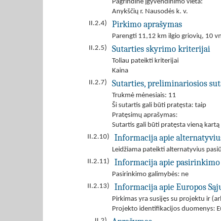
Pagrindinė įgyvendinimo vieta:
Anykščių r. Nausodės k. v.
Pirkimo aprašymas
II.2.4)
Parengti 11,12 km ilgio griovių, 10 vn
Sutarties skyrimo kriterijai
II.2.5)
Toliau pateikti kriterijai
Kaina
Sutarties, preliminariosios s
II.2.7)
Trukmė mėnesiais: 11
Ši sutartis gali būti pratęsta: taip
Pratęsimų aprašymas:
Sutartis gali būti pratęsta vieną kartą 
Informacija apie alternatyvi
II.2.10)
Leidžiama pateikti alternatyvius pas
Informacija apie pasirinkimo
II.2.11)
Pasirinkimo galimybės: ne
Informacija apie Europos Są
II.2.13)
Pirkimas yra susijęs su projektu ir 
Projekto identifikacijos duomenys: E
II.2)