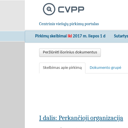
Centrinis viešųjų pirkimų portalas
Pirkimų skelbimai
iki
2017 m. liepos 1 d
Sutarty
Peržiūrėti išorinius dokumentus
Skelbimas apie pirkimą
Dokumento grupė
I dalis: Perkančioji organizacija