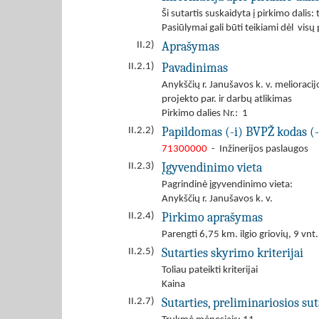
Ši sutartis suskaidyta į pirkimo dalis: 
Pasiūlymai gali būti teikiami dėl visų
Aprašymas
II.2)
Pavadinimas
II.2.1)
Anykščių r. Janušavos k. v. melioraci
projekto par. ir darbų atlikimas
Pirkimo dalies Nr.: 1
Papildomas (-i) BVPŽ kodas (-
II.2.2)
71300000
- Inžinerijos paslaugos
Įgyvendinimo vieta
II.2.3)
Pagrindinė įgyvendinimo vieta:
Anykščių r. Janušavos k. v.
Pirkimo aprašymas
II.2.4)
Parengti 6,75 km. ilgio griovių, 9 vn
Sutarties skyrimo kriterijai
II.2.5)
Toliau pateikti kriterijai
Kaina
Sutarties, preliminariosios s
II.2.7)