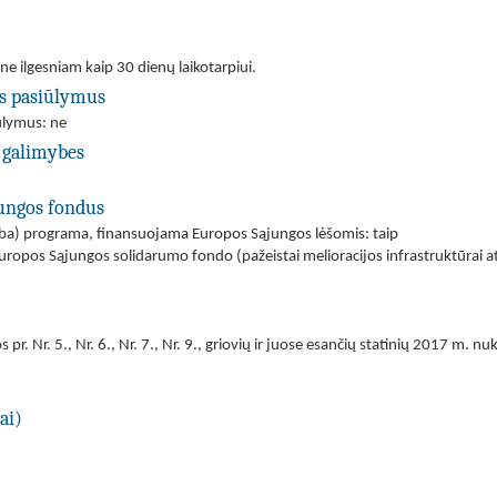
 ne ilgesniam kaip 30 dienų laikotarpiui.
us pasiūlymus
iūlymus: ne
 galimybes
jungos fondus
(arba) programa, finansuojama Europos Sąjungos lėšomis: taip
uropos Sąjungos solidarumo fondo (pažeistai melioracijos infrastruktūrai at
s pr. Nr. 5., Nr. 6., Nr. 7., Nr. 9., griovių ir juose esančių statinių 2017 m.
ai)