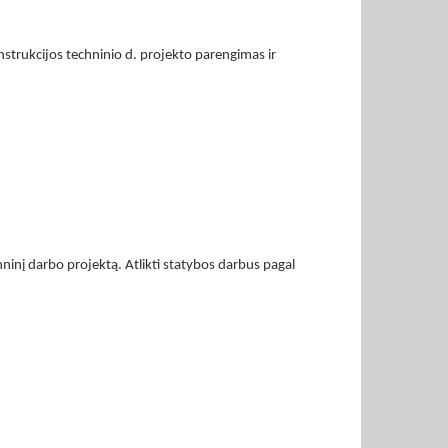
onstrukcijos techninio d. projekto parengimas ir
ninį darbo projektą. Atlikti statybos darbus pagal