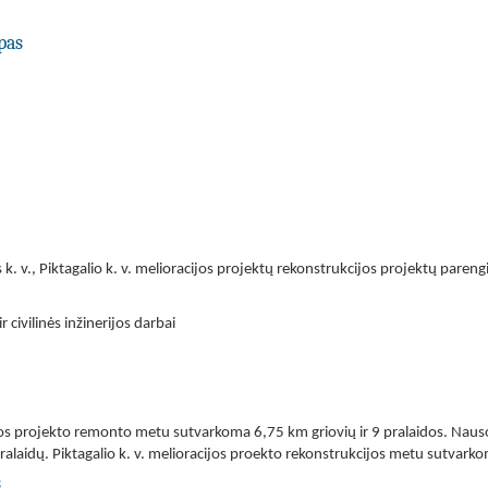
pas
 k. v., Piktagalio k. v. melioracijos projektų rekonstrukcijos projektų paren
r civilinės inžinerijos darbai
ijos projekto remonto metu sutvarkoma 6,75 km griovių ir 9 pralaidos. Nau
alaidų. Piktagalio k. v. melioracijos proekto rekonstrukcijos metu sutvarko
s