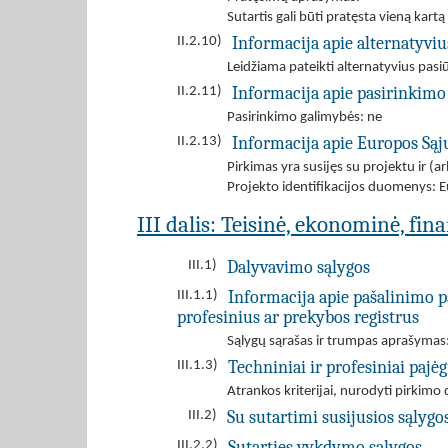
Sutartis gali būti pratęsta vieną kartą 
Informacija apie alternatyvi
II.2.10)
Leidžiama pateikti alternatyvius pas
Informacija apie pasirinkimo
II.2.11)
Pasirinkimo galimybės: ne
Informacija apie Europos Są
II.2.13)
Pirkimas yra susijęs su projektu ir 
Projekto identifikacijos duomenys: E
III dalis: Teisinė, ekonominė, fin
Dalyvavimo sąlygos
III.1)
Informacija apie pašalinimo p
III.1.1)
profesinius ar prekybos registrus
Sąlygų sąrašas ir trumpas aprašymas:
Techniniai ir profesiniai paj
III.1.3)
Atrankos kriterijai, nurodyti pirki
Su sutartimi susijusios sąlygo
III.2)
Sutarties vykdymo sąlygos
III.2.2)