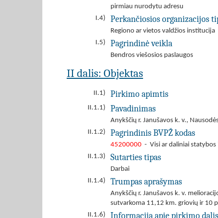
pirmiau nurodytu adresu
Perkančiosios organizacijos ti
I.4)
Regiono ar vietos valdžios institucija
Pagrindinė veikla
I.5)
Bendros viešosios paslaugos
II dalis: Objektas
Pirkimo apimtis
II.1)
Pavadinimas
II.1.1)
Anykščių r. Janušavos k. v., Nausodės
Pagrindinis BVPŽ kodas
II.1.2)
45200000
- Visi ar daliniai statybos i
Sutarties tipas
II.1.3)
Darbai
Trumpas aprašymas
II.1.4)
Anykščių r. Janušavos k. v. meliorac
sutvarkoma 11,12 km. griovių ir 10 pr
Informacija apie pirkimo dali
II.1.6)