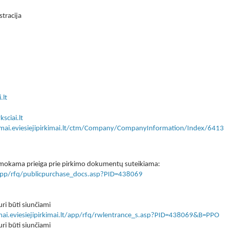
tracija
.lt
sciai.lt
kimai.eviesiejipirkimai.lt/ctm/Company/CompanyInformation/Index/6413
 nemokama prieiga prie pirkimo dokumentų suteikiama:
lt/app/rfq/publicpurchase_docs.asp?PID=438069
ri būti siunčiami
imai.eviesiejipirkimai.lt/app/rfq/rwlentrance_s.asp?PID=438069&B=PPO
ri būti siunčiami