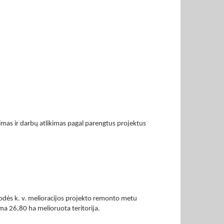
gimas ir darbų atlikimas pagal parengtus projektus
sodės k. v. melioracijos projekto remonto metu
ma 26,80 ha melioruota teritorija.