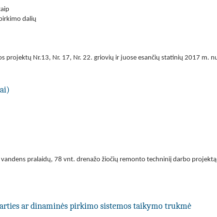
taip
 pirkimo dalių
jos projektų Nr.13, Nr. 17, Nr. 22. griovių ir juose esančių statinių 2017 m.
ai)
t. vandens pralaidų, 78 vnt. drenažo žiočių remonto techniniį darbo projektą
utarties ar dinaminės pirkimo sistemos taikymo trukmė