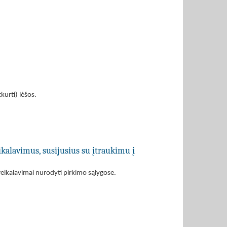
kurti) lėšos.
ikalavimus, susijusius su įtraukimu į
eikalavimai nurodyti pirkimo sąlygose.