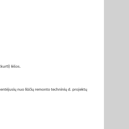
kurti) lėšos.
 nukentėjusių nuo liūčių remonto techninių d. projektų