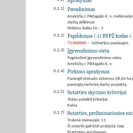
Aprašymas
Pavadinimas
II.2.1)
Anykščių r. Piktagalio k. v. melioraci
darbų atlikimas
Pirkimo dalies Nr.: 3
Papildomas (-i) BVPŽ kodas (-
II.2.2)
71300000
- Inžinerijos paslaugos
Įgyvendinimo vieta
II.2.3)
Pagrindinė įgyvendinimo vieta:
Anykščių r. Piktagalio k. v.
Pirkimo aprašymas
II.2.4)
Parengti drenažo sistemos 28,60 ha pl
parengtą techninį darbo projektą.
Sutarties skyrimo kriterijai
II.2.5)
Toliau pateikti kriterijai
Kaina
Sutarties, preliminariosios s
II.2.7)
Trukmė mėnesiais: 11
Ši sutartis gali būti pratęsta: taip
Pratęsimų aprašymas: