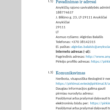
Pavadinimas ir adresai
I.1)
Anykščių rajono savivaldybės adminis
188774637
J. Biliūno g. 23, LT-29111 Anykščiai
Anykščiai
29111
LT
Asmuo ryšiams: Algirdas Balaišis
Telefonas: +370 38142315
El. paštas:
algirdas.balaisis@anyksciai
Interneto adresas (-ai):
Pagrindinis adresas:
http://www.anyk
Pirkėjo profilio adresas:
https://pir
Komunikavimas
I.3)
Neribota, visapusiška tiesioginė ir
https://pirkimai.eviesiejipirkimai.
Daugiau informacijos galima gauti
pirmiau nurodytu adresu:
Pasiūlymai arba prašymai dalyvauti tu
elektroniniu būdu per:
https://pirk
Pasiūlymai arba prašymai dalyvauti tu