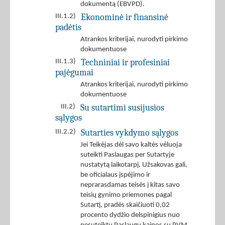
dokumentą (EBVPD).
Ekonominė ir finansinė
III.1.2)
padėtis
Atrankos kriterijai, nurodyti pirkimo
dokumentuose
Techniniai ir profesiniai
III.1.3)
pajėgumai
Atrankos kriterijai, nurodyti pirkimo
dokumentuose
Su sutartimi susijusios
III.2)
sąlygos
Sutarties vykdymo sąlygos
III.2.2)
Jei Teikėjas dėl savo kaltės vėluoja
suteikti Paslaugas per Sutartyje
nustatytą laikotarpį, Užsakovas gali,
be oficialaus įspėjimo ir
neprarasdamas teisės į kitas savo
teisių gynimo priemones pagal
Sutartį, pradės skaičiuoti 0,02
procento dydžio delspinigius nuo