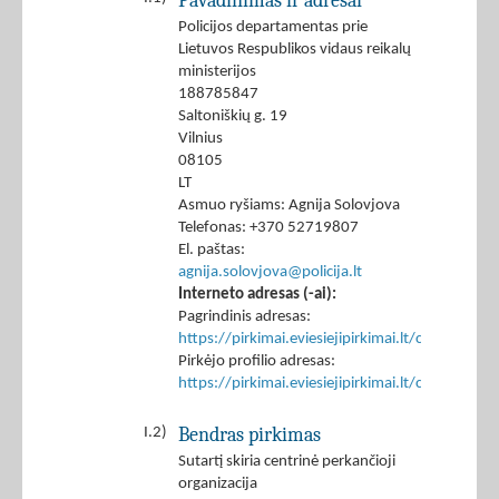
Pavadinimas ir adresai
Policijos departamentas prie
Lietuvos Respublikos vidaus reikalų
ministerijos
188785847
Saltoniškių g. 19
Vilnius
08105
LT
Asmuo ryšiams: Agnija Solovjova
Telefonas: +370 52719807
El. paštas:
agnija.solovjova@policija.lt
Interneto adresas (-ai):
Pagrindinis adresas:
https://pirkimai.eviesiejipirkimai.lt/ctm/Co
Pirkėjo profilio adresas:
https://pirkimai.eviesiejipirkimai.lt/ctm/Co
Bendras pirkimas
I.2)
Sutartį skiria centrinė perkančioji
organizacija