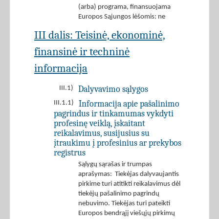
(arba) programa, finansuojama
Europos Sąjungos lėšomis: ne
III dalis: Teisinė, ekonominė,
finansinė ir techninė
informacija
Dalyvavimo sąlygos
III.1)
Informacija apie pašalinimo
III.1.1)
pagrindus ir tinkamumas vykdyti
profesinę veiklą, įskaitant
reikalavimus, susijusius su
įtraukimu į profesinius ar prekybos
registrus
Sąlygų sąrašas ir trumpas
aprašymas: Tiekėjas dalyvaujantis
pirkime turi atitikti reikalavimus dėl
tiekėjų pašalinimo pagrindų
nebuvimo. Tiekėjas turi pateikti
Europos bendrąjį viešųjų pirkimų