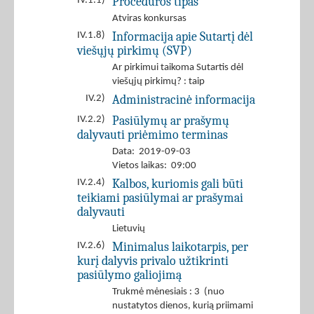
Procedūros tipas
IV.1.1)
Atviras konkursas
Informacija apie Sutartį dėl
IV.1.8)
viešųjų pirkimų (SVP)
Ar pirkimui taikoma Sutartis dėl
viešųjų pirkimų? : taip
Administracinė informacija
IV.2)
Pasiūlymų ar prašymų
IV.2.2)
dalyvauti priėmimo terminas
Data: 2019-09-03
Vietos laikas: 09:00
Kalbos, kuriomis gali būti
IV.2.4)
teikiami pasiūlymai ar prašymai
dalyvauti
Lietuvių
Minimalus laikotarpis, per
IV.2.6)
kurį dalyvis privalo užtikrinti
pasiūlymo galiojimą
Trukmė mėnesiais : 3 (nuo
nustatytos dienos, kurią priimami