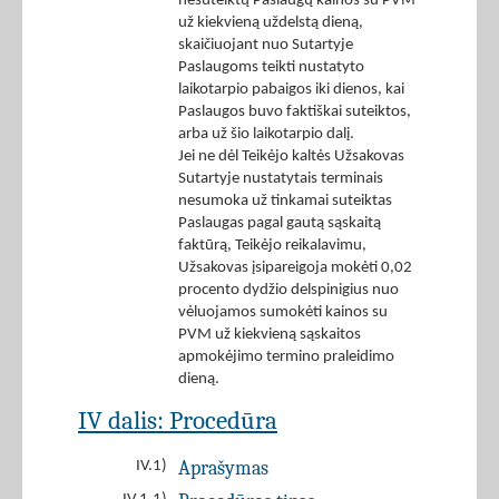
nesuteiktų Paslaugų kainos su PVM
už kiekvieną uždelstą dieną,
skaičiuojant nuo Sutartyje
Paslaugoms teikti nustatyto
laikotarpio pabaigos iki dienos, kai
Paslaugos buvo faktiškai suteiktos,
arba už šio laikotarpio dalį.
Jei ne dėl Teikėjo kaltės Užsakovas
Sutartyje nustatytais terminais
nesumoka už tinkamai suteiktas
Paslaugas pagal gautą sąskaitą
faktūrą, Teikėjo reikalavimu,
Užsakovas įsipareigoja mokėti 0,02
procento dydžio delspinigius nuo
vėluojamos sumokėti kainos su
PVM už kiekvieną sąskaitos
apmokėjimo termino praleidimo
dieną.
IV dalis: Procedūra
Aprašymas
IV.1)