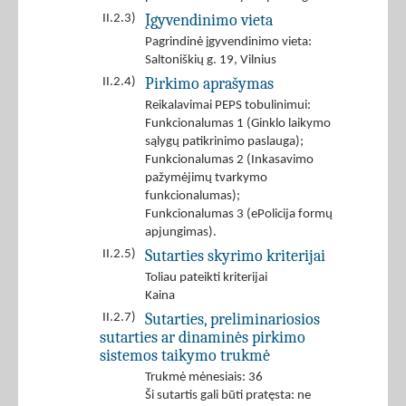
Įgyvendinimo vieta
II.2.3)
Pagrindinė įgyvendinimo vieta:
Saltoniškių g. 19, Vilnius
Pirkimo aprašymas
II.2.4)
Reikalavimai PEPS tobulinimui:
Funkcionalumas 1 (Ginklo laikymo
sąlygų patikrinimo paslauga);
Funkcionalumas 2 (Inkasavimo
pažymėjimų tvarkymo
funkcionalumas);
Funkcionalumas 3 (ePolicija formų
apjungimas).
Sutarties skyrimo kriterijai
II.2.5)
Toliau pateikti kriterijai
Kaina
Sutarties, preliminariosios
II.2.7)
sutarties ar dinaminės pirkimo
sistemos taikymo trukmė
Trukmė mėnesiais: 36
Ši sutartis gali būti pratęsta: ne