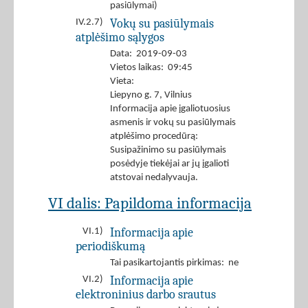
pasiūlymai)
Vokų su pasiūlymais
IV.2.7)
atplėšimo sąlygos
Data: 2019-09-03
Vietos laikas: 09:45
Vieta:
Liepyno g. 7, Vilnius
Informacija apie įgaliotuosius
asmenis ir vokų su pasiūlymais
atplėšimo procedūrą:
Susipažinimo su pasiūlymais
posėdyje tiekėjai ar jų įgalioti
atstovai nedalyvauja.
VI dalis: Papildoma informacija
Informacija apie
VI.1)
periodiškumą
Tai pasikartojantis pirkimas: ne
Informacija apie
VI.2)
elektroninius darbo srautus