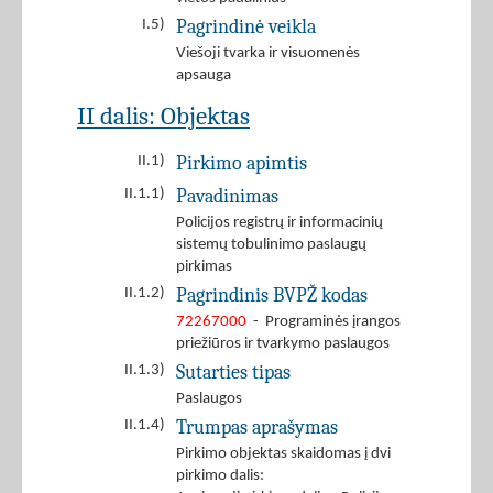
Pagrindinė veikla
I.5)
Viešoji tvarka ir visuomenės
apsauga
II dalis: Objektas
Pirkimo apimtis
II.1)
Pavadinimas
II.1.1)
Policijos registrų ir informacinių
sistemų tobulinimo paslaugų
pirkimas
Pagrindinis BVPŽ kodas
II.1.2)
72267000
- Programinės įrangos
priežiūros ir tvarkymo paslaugos
Sutarties tipas
II.1.3)
Paslaugos
Trumpas aprašymas
II.1.4)
Pirkimo objektas skaidomas į dvi
pirkimo dalis: