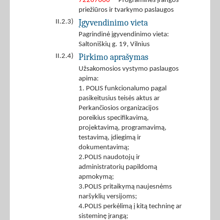
72267000
- Programinės įrangos
priežiūros ir tvarkymo paslaugos
Įgyvendinimo vieta
II.2.3)
Pagrindinė įgyvendinimo vieta:
Saltoniškių g. 19, Vilnius
Pirkimo aprašymas
II.2.4)
Užsakomosios vystymo paslaugos
apima:
1. POLIS funkcionalumo pagal
pasikeitusius teisės aktus ar
Perkančiosios organizacijos
poreikius specifikavimą,
projektavimą, programavimą,
testavimą, įdiegimą ir
dokumentavimą;
2.POLIS naudotojų ir
administratorių papildomą
apmokymą;
3.POLIS pritaikymą naujesnėms
naršyklių versijoms;
4.POLIS perkėlimą į kitą techninę ar
sisteminę įrangą;