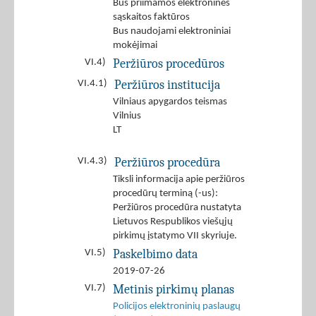
Bus priimamos elektroninės
sąskaitos faktūros
Bus naudojami elektroniniai
mokėjimai
Peržiūros procedūros
VI.4)
Peržiūros institucija
VI.4.1)
Vilniaus apygardos teismas
Vilnius
LT
Peržiūros procedūra
VI.4.3)
Tiksli informacija apie peržiūros
procedūrų terminą (-us):
Peržiūros procedūra nustatyta
Lietuvos Respublikos viešųjų
pirkimų įstatymo VII skyriuje.
Paskelbimo data
VI.5)
2019-07-26
Metinis pirkimų planas
VI.7)
Policijos elektroninių paslaugų