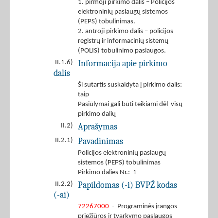
1. pirmoji pirkimo dalis – Policijos
elektroninių paslaugų sistemos
(PEPS) tobulinimas.
2. antroji pirkimo dalis – policijos
registrų ir informacinių sistemų
(POLIS) tobulinimo paslaugos.
Informacija apie pirkimo
II.1.6)
dalis
Ši sutartis suskaidyta į pirkimo dalis:
taip
Pasiūlymai gali būti teikiami dėl visų
pirkimo dalių
Aprašymas
II.2)
Pavadinimas
II.2.1)
Policijos elektroninių paslaugų
sistemos (PEPS) tobulinimas
Pirkimo dalies Nr.: 1
Papildomas (-i) BVPŽ kodas
II.2.2)
(-ai)
72267000
- Programinės įrangos
priežiūros ir tvarkymo paslaugos