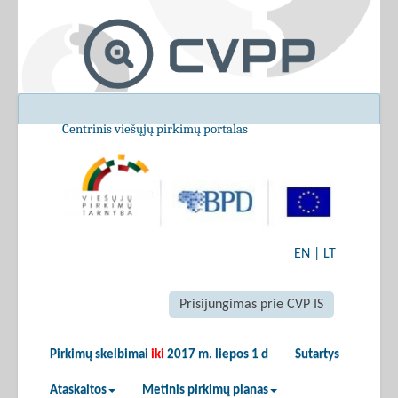
Centrinis viešųjų pirkimų portalas
EN
|
LT
Prisijungimas prie CVP IS
Pirkimų skelbimai
iki
2017 m. liepos 1 d
Sutartys
Ataskaitos
Metinis pirkimų planas