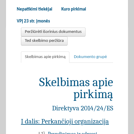
Nepatikimi tiekėjai
Kuro pirkimai
VPĮ 23 str. įmonės
Peržiūrėti išorinius dokumentus
Ted skelbimo peržiūra
Skelbimas apie pirkimą
Dokumento grupė
Skelbimas apie
pirkimą
Direktyva 2014/24/ES
I dalis: Perkančioji organizacija
I.1)