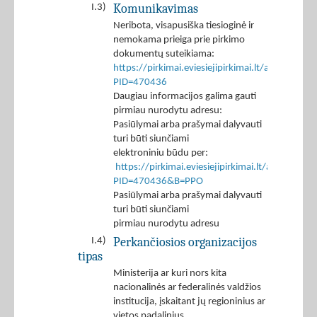
Komunikavimas
I.3)
Neribota, visapusiška tiesioginė ir
nemokama prieiga prie pirkimo
dokumentų suteikiama:
https://pirkimai.eviesiejipirkimai.lt/app/rfq/p
PID=470436
Daugiau informacijos galima gauti
pirmiau nurodytu adresu:
Pasiūlymai arba prašymai dalyvauti
turi būti siunčiami
elektroniniu būdu per:
https://pirkimai.eviesiejipirkimai.lt/app/rfq/r
PID=470436&B=PPO
Pasiūlymai arba prašymai dalyvauti
turi būti siunčiami
pirmiau nurodytu adresu
Perkančiosios organizacijos
I.4)
tipas
Ministerija ar kuri nors kita
nacionalinės ar federalinės valdžios
institucija, įskaitant jų regioninius ar
vietos padalinius