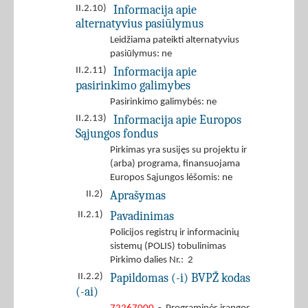
Informacija apie
II.2.10)
alternatyvius pasiūlymus
Leidžiama pateikti alternatyvius
pasiūlymus: ne
Informacija apie
II.2.11)
pasirinkimo galimybes
Pasirinkimo galimybės: ne
Informacija apie Europos
II.2.13)
Sąjungos fondus
Pirkimas yra susijęs su projektu ir
(arba) programa, finansuojama
Europos Sąjungos lėšomis: ne
Aprašymas
II.2)
Pavadinimas
II.2.1)
Policijos registrų ir informacinių
sistemų (POLIS) tobulinimas
Pirkimo dalies Nr.: 2
Papildomas (-i) BVPŽ kodas
II.2.2)
(-ai)