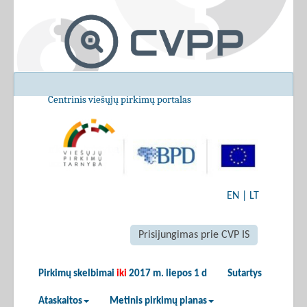
Centrinis viešųjų pirkimų portalas
EN
|
LT
Prisijungimas prie CVP IS
Pirkimų skelbimai
iki
2017 m. liepos 1 d
Sutartys
Ataskaitos
Metinis pirkimų planas