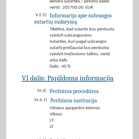
Bendra sutarties / pirkimo dalies
vertė: 205700.00 EUR
Informacija apie subrangos
V.2.5)
sutarčių sudarymą
Tikėtina, kad sutartis bus perduota
vykdyti subrangovams
Sutarties, kuri pagal subrangos
sutartį greičiausiai bus perduota
vykdyti trečiosioms šalims, vertė
arba dalis
Dalis: 40 %
VI dalis: Papildoma informacija
Peržiūros procedūros
VI.4)
Peržiūros institucija
VI.4.1)
Vilniaus apygardos teismas
Vilnius
LT-
LT