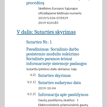
procedūrą
Skelbimo Europos Sąjungos
oficialiajame leidinyje numeris:
2019/S 034-076929
2019-624185
V dalis: Sutarties skyrimas
Sutarties Nr.:
1
Pavadinimas:
Socialinio darbo
posistemio modulio sukūrimo
Socialinės paramos šeimai
informacinėje sistemoje paslaugos
Sutartis/pirkimo dalis skiriama: taip
Sutarties skyrimas
V.2)
Sutarties sudarymo data
V.2.1)
2019-10-04
Informacija apie pasiūlymus
V.2.2)
Gautų pasiūlymų skaičius: 1
Elektroninėmis priemonėmis gautų