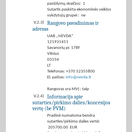
pasiūlymų skaičius: 1
Sutartis paskirta ekonominės veiklos
vykdytojų grupei : ne
Rangovo pavadinimas ir
V.2.3)
adresas
UAB ,,NEVDA"
121931451
Savanorių pr. 178F
Vilnius
03154
LT
Telefonas: +370 52355800
El. paštas:
info@nevda.lt
Rangovas yra MVĮ : taip
Informacija apie
V.2.4)
sutarties/pirkimo dalies/koncesijos
vertę (be PVM)
Pradinė numatoma bendra
sutarties/pirkimo dalies vertė:
205700.00 EUR