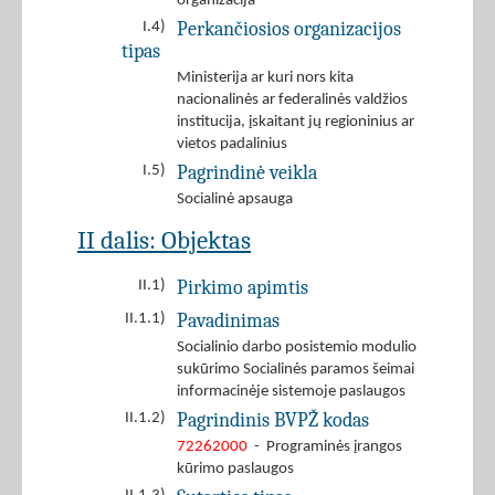
organizacija
Perkančiosios organizacijos
I.4)
tipas
Ministerija ar kuri nors kita
nacionalinės ar federalinės valdžios
institucija, įskaitant jų regioninius ar
vietos padalinius
Pagrindinė veikla
I.5)
Socialinė apsauga
II dalis: Objektas
Pirkimo apimtis
II.1)
Pavadinimas
II.1.1)
Socialinio darbo posistemio modulio
sukūrimo Socialinės paramos šeimai
informacinėje sistemoje paslaugos
Pagrindinis BVPŽ kodas
II.1.2)
72262000
- Programinės įrangos
kūrimo paslaugos