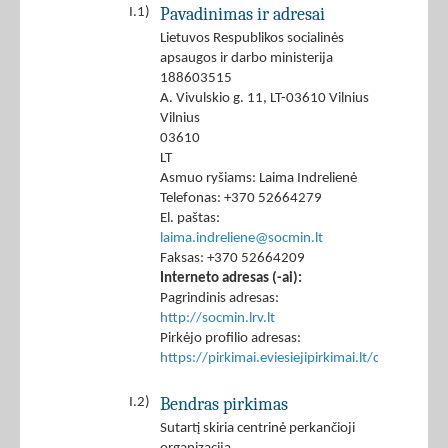
Pavadinimas ir adresai
I.1)
Lietuvos Respublikos socialinės
apsaugos ir darbo ministerija
188603515
A. Vivulskio g. 11, LT-03610 Vilnius
Vilnius
03610
LT
Asmuo ryšiams: Laima Indrelienė
Telefonas: +370 52664279
El. paštas:
laima.indreliene@socmin.lt
Faksas: +370 52664209
Interneto adresas (-ai):
Pagrindinis adresas:
http://socmin.lrv.lt
Pirkėjo profilio adresas:
https://pirkimai.eviesiejipirkimai.lt/ctm/Co
Bendras pirkimas
I.2)
Sutartį skiria centrinė perkančioji