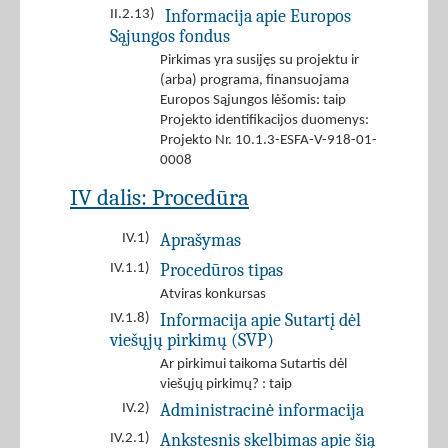
Informacija apie Europos
II.2.13)
Sąjungos fondus
Pirkimas yra susijęs su projektu ir
(arba) programa, finansuojama
Europos Sąjungos lėšomis: taip
Projekto identifikacijos duomenys:
Projekto Nr. 10.1.3-ESFA-V-918-01-
0008
IV dalis: Procedūra
Aprašymas
IV.1)
Procedūros tipas
IV.1.1)
Atviras konkursas
Informacija apie Sutartį dėl
IV.1.8)
viešųjų pirkimų (SVP)
Ar pirkimui taikoma Sutartis dėl
viešųjų pirkimų? : taip
Administracinė informacija
IV.2)
Ankstesnis skelbimas apie šią
IV.2.1)