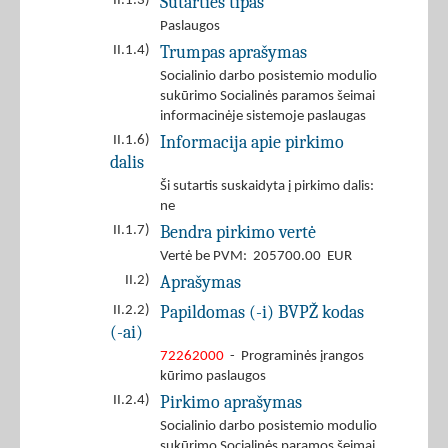
Sutarties tipas
II.1.3)
Paslaugos
Trumpas aprašymas
II.1.4)
Socialinio darbo posistemio modulio
sukūrimo Socialinės paramos šeimai
informacinėje sistemoje paslaugas
Informacija apie pirkimo
II.1.6)
dalis
Ši sutartis suskaidyta į pirkimo dalis:
ne
Bendra pirkimo vertė
II.1.7)
Vertė be PVM: 205700.00 EUR
Aprašymas
II.2)
Papildomas (-i) BVPŽ kodas
II.2.2)
(-ai)
72262000
- Programinės įrangos
kūrimo paslaugos
Pirkimo aprašymas
II.2.4)
Socialinio darbo posistemio modulio
sukūrimo Socialinės paramos šeimai