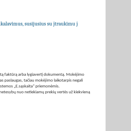
ikalavimus, susijusius su įtraukimu į
aitą faktūrą arba lygiavertį dokumentą. Mokėjimo
ktas paslaugas, tačiau mokėjimo laikotarpis negali
sistemos „E.sąskaita“ priemonėmis.
% netesybų nuo netiekiamų prekių vertės už kiekvieną