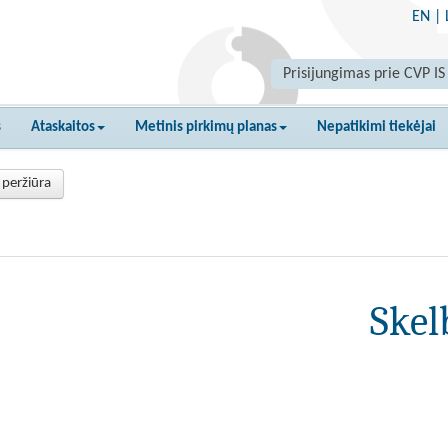
EN
|
Prisijungimas prie CVP IS
s
Ataskaitos
Metinis pirkimų planas
Nepatikimi tiekėjai
 peržiūra
Skel