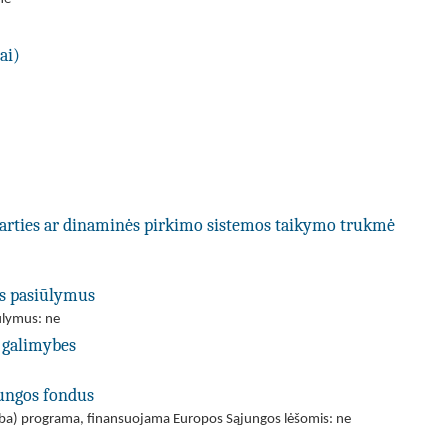
ai)
utarties ar dinaminės pirkimo sistemos taikymo trukmė
us pasiūlymus
iūlymus: ne
 galimybes
jungos fondus
(arba) programa, finansuojama Europos Sąjungos lėšomis: ne