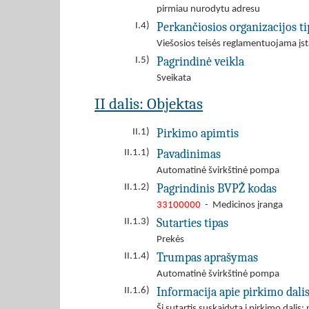
pirmiau nurodytu adresu
Perkančiosios organizacijos ti
I.4)
Viešosios teisės reglamentuojama įst
Pagrindinė veikla
I.5)
Sveikata
II dalis: Objektas
Pirkimo apimtis
II.1)
Pavadinimas
II.1.1)
Automatinė švirkštinė pompa
Pagrindinis BVPŽ kodas
II.1.2)
33100000
- Medicinos įranga
Sutarties tipas
II.1.3)
Prekės
Trumpas aprašymas
II.1.4)
Automatinė švirkštinė pompa
Informacija apie pirkimo dali
II.1.6)
Ši sutartis suskaidyta į pirkimo dalis: 