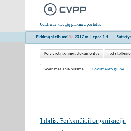
Centrinis viešųjų pirkimų portalas
Pirkimų skelbimai
iki
2017 m. liepos 1 d
Sutarty
Peržiūrėti išorinius dokumentus
Ted skelbimo
Skelbimas apie pirkimą
Dokumento grupė
I dalis: Perkančioji organizacija