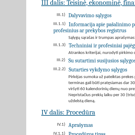
III dalis: Teisinė, ekonominė, fin
Dalyvavimo sąlygos
III.1)
Informacija apie pašalinimo p
III.1.1)
profesinius ar prekybos registrus
Sąlygų sąrašas ir trumpas aprašymas
Techniniai ir profesiniai paj
III.1.3)
Atrankos kriterijai, nurodyti pirki
Su sutartimi susijusios sąlygo
III.2)
Sutarties vykdymo sąlygos
III.2.2)
Pirkėjas sumoka už pateiktas prekes 
terminas gali būti pratęsiamas dar 30 
viršyti 60 kalendorinių dienų nuo p
Nepristačius prekių laiku per 30 (tr
uždelstą dieną.
IV dalis: Procedūra
Aprašymas
IV.1)
Procedūros tipas
IV.1.1)