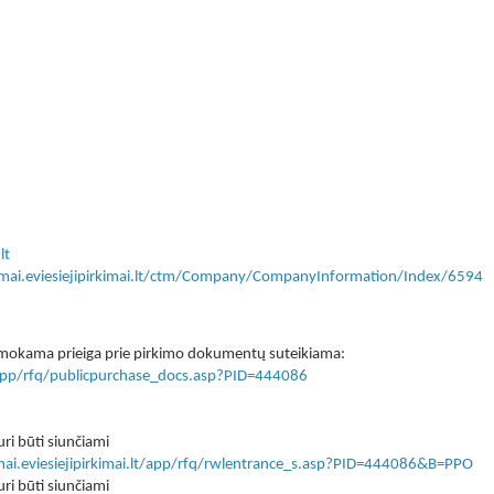
lt
kimai.eviesiejipirkimai.lt/ctm/Company/CompanyInformation/Index/6594
 nemokama prieiga prie pirkimo dokumentų suteikiama:
lt/app/rfq/publicpurchase_docs.asp?PID=444086
ri būti siunčiami
imai.eviesiejipirkimai.lt/app/rfq/rwlentrance_s.asp?PID=444086&B=PPO
ri būti siunčiami