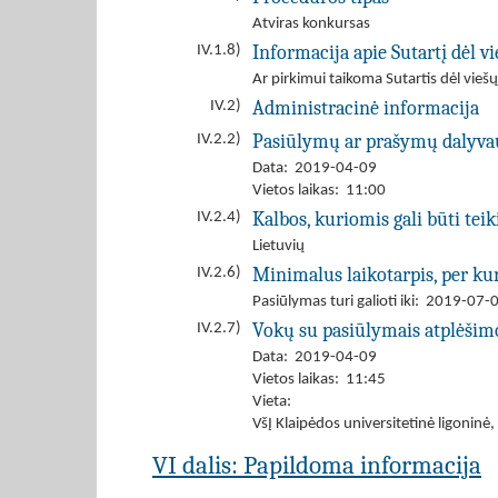
Atviras konkursas
Informacija apie Sutartį dėl 
IV.1.8)
Ar pirkimui taikoma Sutartis dėl viešų
Administracinė informacija
IV.2)
Pasiūlymų ar prašymų dalyva
IV.2.2)
Data: 2019-04-09
Vietos laikas: 11:00
Kalbos, kuriomis gali būti tei
IV.2.4)
Lietuvių
Minimalus laikotarpis, per kur
IV.2.6)
Pasiūlymas turi galioti iki: 2019-07-
Vokų su pasiūlymais atplėšim
IV.2.7)
Data: 2019-04-09
Vietos laikas: 11:45
Vieta:
VšĮ Klaipėdos universitetinė ligoninė,
VI dalis: Papildoma informacija