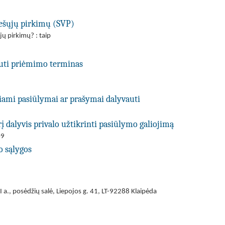
viešųjų pirkimų (SVP)
jų pirkimų? : taip
uti priėmimo terminas
kiami pasiūlymai ar prašymai dalyvauti
į dalyvis privalo užtikrinti pasiūlymo galiojimą
09
o sąlygos
 I a., posėdžių salė, Liepojos g. 41, LT-92288 Klaipėda