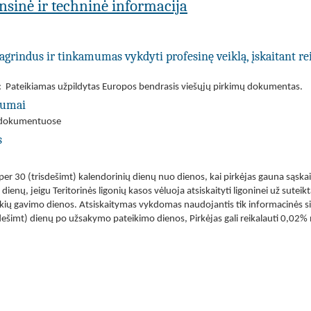
ansinė ir techninė informacija
agrindus ir tinkamumas vykdyti profesinę veiklą, įskaitant re
: Pateikiamas užpildytas Europos bendrasis viešųjų pirkimų dokumentas.
ėgumai
mo dokumentuose
s
per 30 (trisdešimt) kalendorinių dienų nuo dienos, kai pirkėjas gauna sąsk
dienų, jeigu Teritorinės ligonių kasos vėluoja atsiskaityti ligoninei už sutei
rekių gavimo dienos. Atsiskaitymas vykdomas naudojantis tik informacinės 
isdešimt) dienų po užsakymo pateikimo dienos, Pirkėjas gali reikalauti 0,02