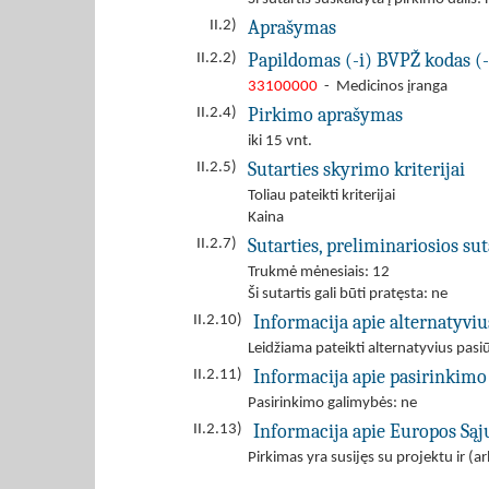
Aprašymas
II.2)
Papildomas (-i) BVPŽ kodas (-
II.2.2)
33100000
- Medicinos įranga
Pirkimo aprašymas
II.2.4)
iki 15 vnt.
Sutarties skyrimo kriterijai
II.2.5)
Toliau pateikti kriterijai
Kaina
Sutarties, preliminariosios s
II.2.7)
Trukmė mėnesiais: 12
Ši sutartis gali būti pratęsta: ne
Informacija apie alternatyvi
II.2.10)
Leidžiama pateikti alternatyvius pas
Informacija apie pasirinkimo
II.2.11)
Pasirinkimo galimybės: ne
Informacija apie Europos Są
II.2.13)
Pirkimas yra susijęs su projektu ir 