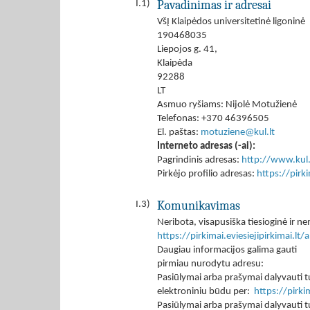
Pavadinimas ir adresai
I.1)
VšĮ Klaipėdos universitetinė ligoninė
190468035
Liepojos g. 41,
Klaipėda
92288
LT
Asmuo ryšiams: Nijolė Motužienė
Telefonas: +370 46396505
El. paštas:
motuziene@kul.lt
Interneto adresas (-ai):
Pagrindinis adresas:
http://www.kul.
Pirkėjo profilio adresas:
https://pir
Komunikavimas
I.3)
Neribota, visapusiška tiesioginė ir
https://pirkimai.eviesiejipirkimai.
Daugiau informacijos galima gauti
pirmiau nurodytu adresu:
Pasiūlymai arba prašymai dalyvauti tu
elektroniniu būdu per:
https://pirk
Pasiūlymai arba prašymai dalyvauti tu