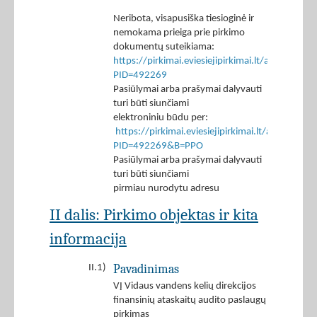
Neribota, visapusiška tiesioginė ir
nemokama prieiga prie pirkimo
dokumentų suteikiama:
https://pirkimai.eviesiejipirkimai.lt/app/rfq/p
PID=492269
Pasiūlymai arba prašymai dalyvauti
turi būti siunčiami
elektroniniu būdu per:
https://pirkimai.eviesiejipirkimai.lt/app/rfq/r
PID=492269&B=PPO
Pasiūlymai arba prašymai dalyvauti
turi būti siunčiami
pirmiau nurodytu adresu
II dalis: Pirkimo objektas ir kita
informacija
Pavadinimas
II.1)
VĮ Vidaus vandens kelių direkcijos
finansinių ataskaitų audito paslaugų
pirkimas