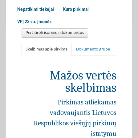
Nepatikimi tiekėjai
Kuro pirkimai
VPĮ 23 str. įmonės
Peržiūrėti išorinius dokumentus
Skelbimas apie pirkimą
Dokumento grupė
Mažos vertės
skelbimas
Pirkimas atliekamas
vadovaujantis Lietuvos
Respublikos viešųjų pirkimų
įstatymu