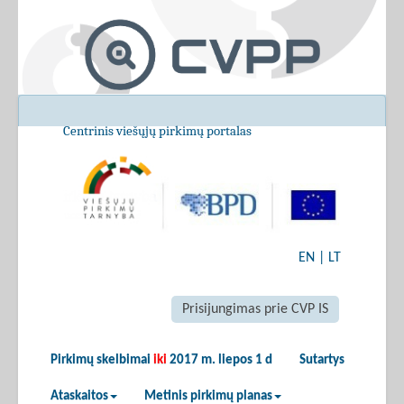
Centrinis viešųjų pirkimų portalas
EN
|
LT
Prisijungimas prie CVP IS
Pirkimų skelbimai
iki
2017 m. liepos 1 d
Sutartys
Ataskaitos
Metinis pirkimų planas