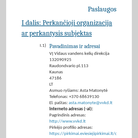
Paslaugos
I dalis: Perkančioji organizacija
ar perkantysis subjektas
Pavadinimas ir adresai
I.1)
VĮ Vidaus vandens kelių direkcija
132090925
Raudondvario pl.113
Kaunas
47186
LT
Asmuo ryšiams: Asta Matonytė
Telefonas: +370 68639130
El. paštas:
asta.matonyte@vvkd.lt
Interneto adresas (-ai):
Pagrindinis adresas:
http://www.vvkd.lt
Pirkėjo profilio adresas:
https://pirkimai.eviesiejipirkimai.lt/ctm/Co