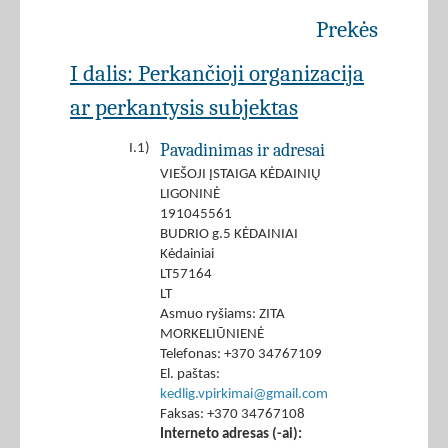
Prekės
I dalis: Perkančioji organizacija
ar perkantysis subjektas
Pavadinimas ir adresai
I.1)
VIEŠOJI ĮSTAIGA KĖDAINIŲ
LIGONINĖ
191045561
BUDRIO g.5 KĖDAINIAI
Kėdainiai
LT57164
LT
Asmuo ryšiams: ZITA
MORKELIŪNIENĖ
Telefonas: +370 34767109
El. paštas:
kedlig.vpirkimai@gmail.com
Faksas: +370 34767108
Interneto adresas (-ai):