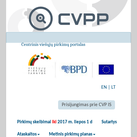
Centrinis viešųjų pirkimų portalas
EN
|
LT
Prisijungimas prie CVP IS
Pirkimų skelbimai
iki
2017 m. liepos 1 d
Sutartys
Ataskaitos
Metinis pirkimų planas