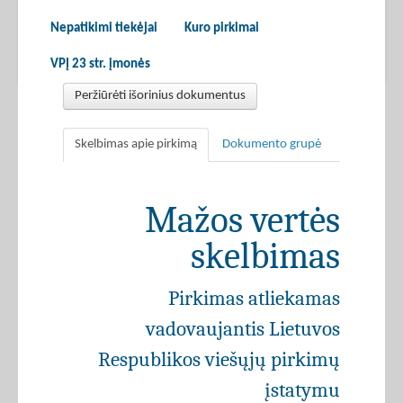
Nepatikimi tiekėjai
Kuro pirkimai
VPĮ 23 str. įmonės
Peržiūrėti išorinius dokumentus
Skelbimas apie pirkimą
Dokumento grupė
Mažos vertės
skelbimas
Pirkimas atliekamas
vadovaujantis Lietuvos
Respublikos viešųjų pirkimų
įstatymu