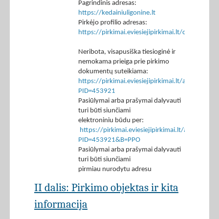
Pagrindinis adresas:
https://kedainiuligonine.lt
Pirkėjo profilio adresas:
https://pirkimai.eviesiejipirkimai.lt/ctm/Co
Neribota, visapusiška tiesioginė ir
nemokama prieiga prie pirkimo
dokumentų suteikiama:
https://pirkimai.eviesiejipirkimai.lt/app/rfq/p
PID=453921
Pasiūlymai arba prašymai dalyvauti
turi būti siunčiami
elektroniniu būdu per:
https://pirkimai.eviesiejipirkimai.lt/app/rfq/r
PID=453921&B=PPO
Pasiūlymai arba prašymai dalyvauti
turi būti siunčiami
pirmiau nurodytu adresu
II dalis: Pirkimo objektas ir kita
informacija