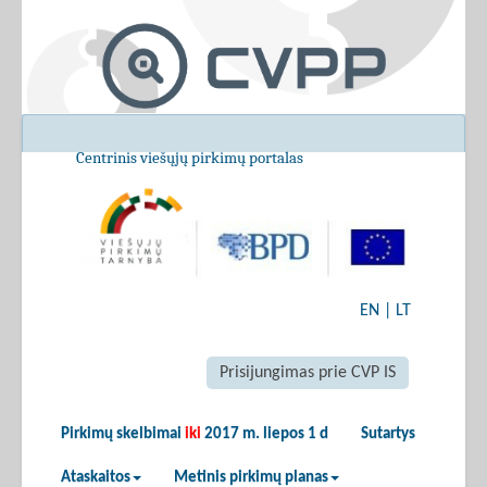
Centrinis viešųjų pirkimų portalas
EN
|
LT
Prisijungimas prie CVP IS
Pirkimų skelbimai
iki
2017 m. liepos 1 d
Sutartys
Ataskaitos
Metinis pirkimų planas