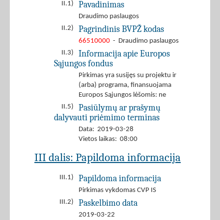
Pavadinimas
II.1)
Draudimo paslaugos
Pagrindinis BVPŽ kodas
II.2)
66510000
- Draudimo paslaugos
Informacija apie Europos
II.3)
Sąjungos fondus
Pirkimas yra susijęs su projektu ir
(arba) programa, finansuojama
Europos Sąjungos lėšomis: ne
Pasiūlymų ar prašymų
II.5)
dalyvauti priėmimo terminas
Data: 2019-03-28
Vietos laikas: 08:00
III dalis: Papildoma informacija
Papildoma informacija
III.1)
Pirkimas vykdomas CVP IS
Paskelbimo data
III.2)
2019-03-22