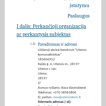
įstatymu
Paslaugos
I dalis: Perkančioji organizacija
ar perkantysis subjektas
Pavadinimas ir adresai
I.1)
Uždaroji akcinė bendrovė "Utenos
komunalininkas"
183606952
Rašės g. 4, Utenos m., 28197
Utenos r. sav.
Utena
28197
LT
Asmuo ryšiams: Rasa Slavinskienė
Telefonas: +370 38963806
El. paštas:
rasa@utenoskom.lt
Interneto adresas (-ai):