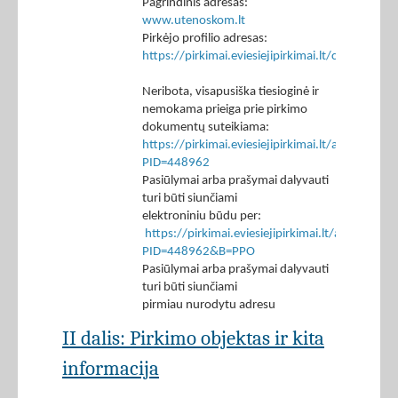
Pagrindinis adresas:
www.utenoskom.lt
Pirkėjo profilio adresas:
https://pirkimai.eviesiejipirkimai.lt/ctm/Co
Neribota, visapusiška tiesioginė ir
nemokama prieiga prie pirkimo
dokumentų suteikiama:
https://pirkimai.eviesiejipirkimai.lt/app/rfq/p
PID=448962
Pasiūlymai arba prašymai dalyvauti
turi būti siunčiami
elektroniniu būdu per:
https://pirkimai.eviesiejipirkimai.lt/app/rfq/r
PID=448962&B=PPO
Pasiūlymai arba prašymai dalyvauti
turi būti siunčiami
pirmiau nurodytu adresu
II dalis: Pirkimo objektas ir kita
informacija