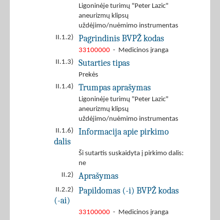
Ligoninėje turimų "Peter Lazic"
aneurizmų klipsų
uždėjimo/nuėmimo instrumentas
Pagrindinis BVPŽ kodas
II.1.2)
33100000
- Medicinos įranga
Sutarties tipas
II.1.3)
Prekės
Trumpas aprašymas
II.1.4)
Ligoninėje turimų "Peter Lazic"
aneurizmų klipsų
uždėjimo/nuėmimo instrumentas
Informacija apie pirkimo
II.1.6)
dalis
Ši sutartis suskaidyta į pirkimo dalis:
ne
Aprašymas
II.2)
Papildomas (-i) BVPŽ kodas
II.2.2)
(-ai)
33100000
- Medicinos įranga