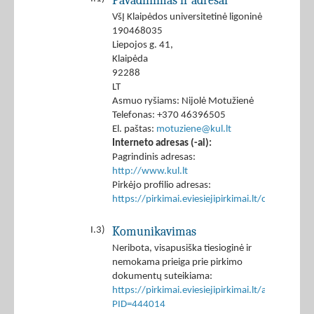
Pavadinimas ir adresai
VšĮ Klaipėdos universitetinė ligoninė
190468035
Liepojos g. 41,
Klaipėda
92288
LT
Asmuo ryšiams: Nijolė Motužienė
Telefonas: +370 46396505
El. paštas:
motuziene@kul.lt
Interneto adresas (-ai):
Pagrindinis adresas:
http://www.kul.lt
Pirkėjo profilio adresas:
https://pirkimai.eviesiejipirkimai.lt/ctm/Co
Komunikavimas
I.3)
Neribota, visapusiška tiesioginė ir
nemokama prieiga prie pirkimo
dokumentų suteikiama:
https://pirkimai.eviesiejipirkimai.lt/app/rfq/p
PID=444014