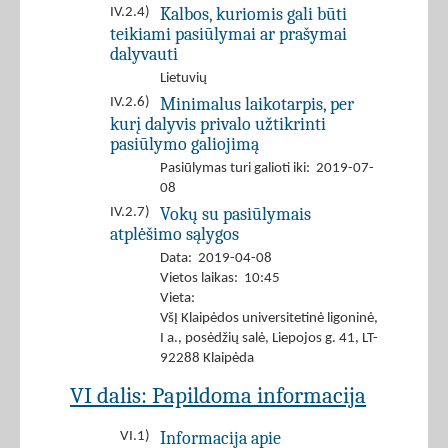
Kalbos, kuriomis gali būti
IV.2.4)
teikiami pasiūlymai ar prašymai
dalyvauti
Lietuvių
Minimalus laikotarpis, per
IV.2.6)
kurį dalyvis privalo užtikrinti
pasiūlymo galiojimą
Pasiūlymas turi galioti iki: 2019-07-
08
Vokų su pasiūlymais
IV.2.7)
atplėšimo sąlygos
Data: 2019-04-08
Vietos laikas: 10:45
Vieta:
VšĮ Klaipėdos universitetinė ligoninė,
I a., posėdžių salė, Liepojos g. 41, LT-
92288 Klaipėda
VI dalis: Papildoma informacija
Informacija apie
VI.1)