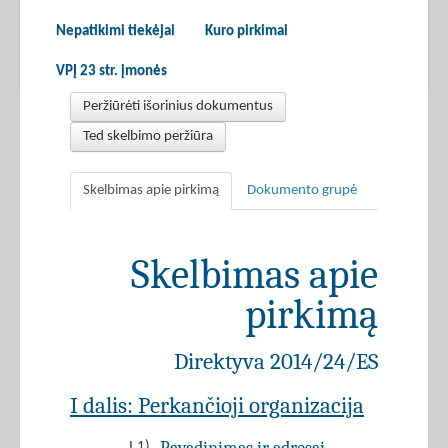
Nepatikimi tiekėjai
Kuro pirkimai
VPĮ 23 str. įmonės
Peržiūrėti išorinius dokumentus
Ted skelbimo peržiūra
Skelbimas apie pirkimą
Dokumento grupė
Skelbimas apie
pirkimą
Direktyva 2014/24/ES
I dalis: Perkančioji organizacija
I.1)