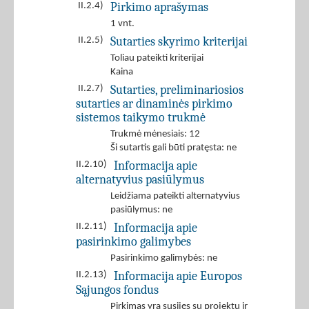
Pirkimo aprašymas
II.2.4)
1 vnt.
Sutarties skyrimo kriterijai
II.2.5)
Toliau pateikti kriterijai
Kaina
Sutarties, preliminariosios
II.2.7)
sutarties ar dinaminės pirkimo
sistemos taikymo trukmė
Trukmė mėnesiais: 12
Ši sutartis gali būti pratęsta: ne
Informacija apie
II.2.10)
alternatyvius pasiūlymus
Leidžiama pateikti alternatyvius
pasiūlymus: ne
Informacija apie
II.2.11)
pasirinkimo galimybes
Pasirinkimo galimybės: ne
Informacija apie Europos
II.2.13)
Sąjungos fondus
Pirkimas yra susijęs su projektu ir