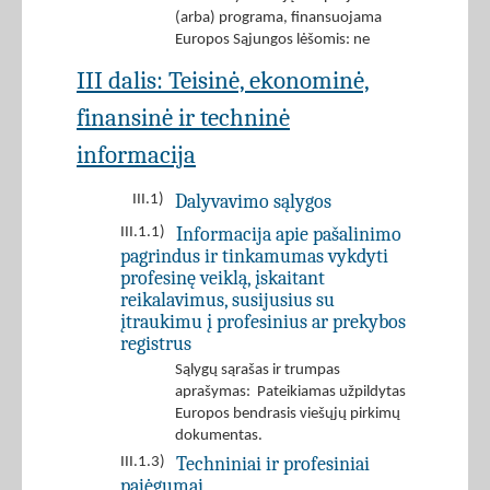
(arba) programa, finansuojama
Europos Sąjungos lėšomis: ne
III dalis: Teisinė, ekonominė,
finansinė ir techninė
informacija
Dalyvavimo sąlygos
III.1)
Informacija apie pašalinimo
III.1.1)
pagrindus ir tinkamumas vykdyti
profesinę veiklą, įskaitant
reikalavimus, susijusius su
įtraukimu į profesinius ar prekybos
registrus
Sąlygų sąrašas ir trumpas
aprašymas: Pateikiamas užpildytas
Europos bendrasis viešųjų pirkimų
dokumentas.
Techniniai ir profesiniai
III.1.3)
pajėgumai