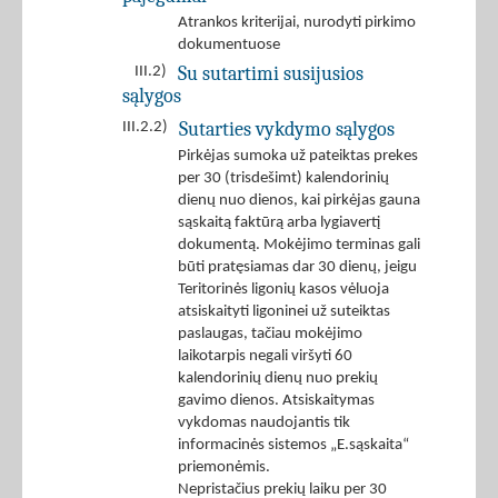
Atrankos kriterijai, nurodyti pirkimo
dokumentuose
Su sutartimi susijusios
III.2)
sąlygos
Sutarties vykdymo sąlygos
III.2.2)
Pirkėjas sumoka už pateiktas prekes
per 30 (trisdešimt) kalendorinių
dienų nuo dienos, kai pirkėjas gauna
sąskaitą faktūrą arba lygiavertį
dokumentą. Mokėjimo terminas gali
būti pratęsiamas dar 30 dienų, jeigu
Teritorinės ligonių kasos vėluoja
atsiskaityti ligoninei už suteiktas
paslaugas, tačiau mokėjimo
laikotarpis negali viršyti 60
kalendorinių dienų nuo prekių
gavimo dienos. Atsiskaitymas
vykdomas naudojantis tik
informacinės sistemos „E.sąskaita“
priemonėmis.
Nepristačius prekių laiku per 30