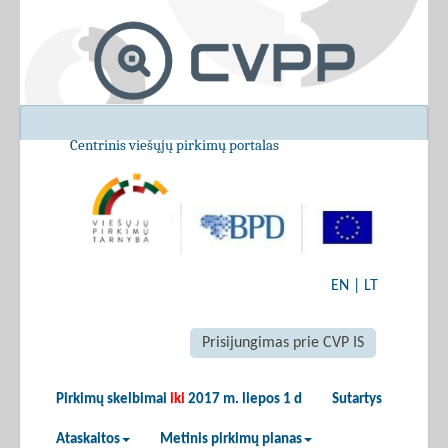
Centrinis viešųjų pirkimų portalas
EN
|
LT
Prisijungimas prie CVP IS
Pirkimų skelbimai
iki
2017 m. liepos 1 d
Sutartys
Ataskaitos
Metinis pirkimų planas