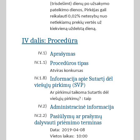
(trisdešimt) dienų po užsakymo
pateikimo dienos, Pirkėjas gali
reikalauti 0,02% netesybų nuo
netiekiamų prekių vertės už
kiekvieną uždelstą dieną.
IV dalis: Procedūra
Aprašymas
IV.1)
Procedūros tipas
IV.1.1)
Atviras konkursas
Informacija apie Sutartį dėl
IV.1.8)
viešųjų pirkimų (SVP)
Ar pirkimui taikoma Sutartis dėl
viešųjų pirkimų? : taip
Administracinė informacija
IV.2)
Pasiūlymų ar prašymų
IV.2.2)
dalyvauti priėmimo terminas
Data: 2019-04-08
Vietos laikas: 10:00