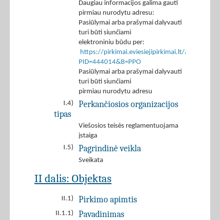
Daugiau informacijos galima gauti
pirmiau nurodytu adresu:
Pasiūlymai arba prašymai dalyvauti
turi būti siunčiami
elektroniniu būdu per:
https://pirkimai.eviesiejipirkimai.lt/app/rfq/r
PID=444014&B=PPO
Pasiūlymai arba prašymai dalyvauti
turi būti siunčiami
pirmiau nurodytu adresu
Perkančiosios organizacijos
I.4)
tipas
Viešosios teisės reglamentuojama
įstaiga
Pagrindinė veikla
I.5)
Sveikata
II dalis: Objektas
Pirkimo apimtis
II.1)
Pavadinimas
II.1.1)