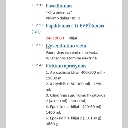
Pavadinimas
II.2.1)
"Klijų pirkimas"
Pirkimo dalies Nr.: 1
Papildomas (-i) BVPŽ kodas
II.2.2)
(-ai)
24910000
- Klijai
Įgyvendinimo vieta
II.2.3)
Pagrindinė įgyvendinimo vieta:
VĮ Ignalinos atominė elektrinė
Pirkimo aprašymas
II.2.4)
1. Aerozoliniai klijai (400-500 ml) -
12800 ml,
2. Aktyviklis (150-300 ml) - 1950
ml,
3. Cilindrinių sujungimų fiksatorius
2 (40-50 ml) - 5900 ml,
4. Epoksidiniai klijai 1 (20-50 ml) -
1400 ml,
5. Epoksidiniai klijai 2 (50-100 g) -
3860 g,