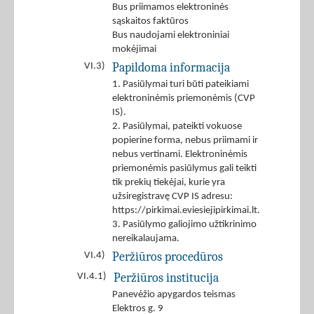
Bus priimamos elektroninės
sąskaitos faktūros
Bus naudojami elektroniniai
mokėjimai
Papildoma informacija
VI.3)
1. Pasiūlymai turi būti pateikiami
elektroninėmis priemonėmis (CVP
IS).
2. Pasiūlymai, pateikti vokuose
popierine forma, nebus priimami ir
nebus vertinami. Elektroninėmis
priemonėmis pasiūlymus gali teikti
tik prekių tiekėjai, kurie yra
užsiregistravę CVP IS adresu:
https://pirkimai.eviesiejipirkimai.lt.
3. Pasiūlymo galiojimo užtikrinimo
nereikalaujama.
Peržiūros procedūros
VI.4)
Peržiūros institucija
VI.4.1)
Panevėžio apygardos teismas
Elektros g. 9