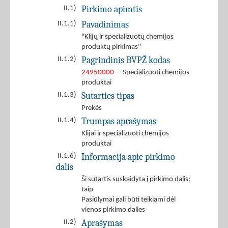
Pirkimo apimtis
II.1)
Pavadinimas
II.1.1)
"Klijų ir specializuotų chemijos
produktų pirkimas"
Pagrindinis BVPŽ kodas
II.1.2)
24950000
- Specializuoti chemijos
produktai
Sutarties tipas
II.1.3)
Prekės
Trumpas aprašymas
II.1.4)
Klijai ir specializuoti chemijos
produktai
Informacija apie pirkimo
II.1.6)
dalis
Ši sutartis suskaidyta į pirkimo dalis:
taip
Pasiūlymai gali būti teikiami dėl
vienos pirkimo dalies
Aprašymas
II.2)