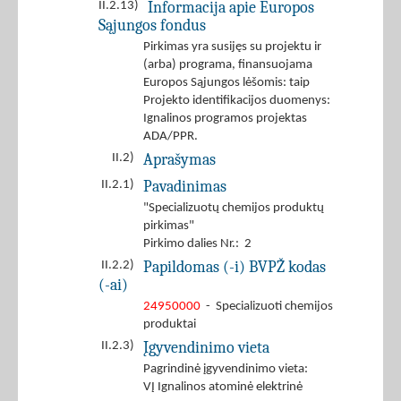
Informacija apie Europos
II.2.13)
Sąjungos fondus
Pirkimas yra susijęs su projektu ir
(arba) programa, finansuojama
Europos Sąjungos lėšomis: taip
Projekto identifikacijos duomenys:
Ignalinos programos projektas
ADA/PPR.
Aprašymas
II.2)
Pavadinimas
II.2.1)
"Specializuotų chemijos produktų
pirkimas"
Pirkimo dalies Nr.: 2
Papildomas (-i) BVPŽ kodas
II.2.2)
(-ai)
24950000
- Specializuoti chemijos
produktai
Įgyvendinimo vieta
II.2.3)
Pagrindinė įgyvendinimo vieta:
VĮ Ignalinos atominė elektrinė