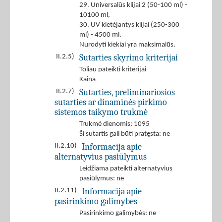
29. Universalūs klijai 2 (50-100 ml) -
10100 ml,
30. UV kietėjantys klijai (250-300
ml) - 4500 ml.
Nurodyti kiekiai yra maksimalūs.
Sutarties skyrimo kriterijai
II.2.5)
Toliau pateikti kriterijai
Kaina
Sutarties, preliminariosios
II.2.7)
sutarties ar dinaminės pirkimo
sistemos taikymo trukmė
Trukmė dienomis: 1095
Ši sutartis gali būti pratęsta: ne
Informacija apie
II.2.10)
alternatyvius pasiūlymus
Leidžiama pateikti alternatyvius
pasiūlymus: ne
Informacija apie
II.2.11)
pasirinkimo galimybes
Pasirinkimo galimybės: ne