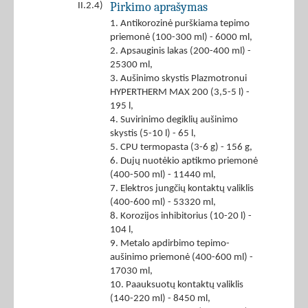
Pirkimo aprašymas
II.2.4)
1. Antikorozinė purškiama tepimo
priemonė (100-300 ml) - 6000 ml,
2. Apsauginis lakas (200-400 ml) -
25300 ml,
3. Aušinimo skystis Plazmotronui
HYPERTHERM MAX 200 (3,5-5 l) -
195 l,
4. Suvirinimo degiklių aušinimo
skystis (5-10 l) - 65 l,
5. CPU termopasta (3-6 g) - 156 g,
6. Dujų nuotėkio aptikmo priemonė
(400-500 ml) - 11440 ml,
7. Elektros jungčių kontaktų valiklis
(400-600 ml) - 53320 ml,
8. Korozijos inhibitorius (10-20 l) -
104 l,
9. Metalo apdirbimo tepimo-
aušinimo priemonė (400-600 ml) -
17030 ml,
10. Paauksuotų kontaktų valiklis
(140-220 ml) - 8450 ml,