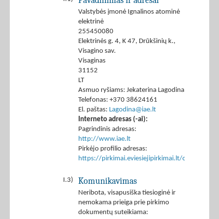
Pavadinimas ir adresai
Valstybės įmonė Ignalinos atominė
elektrinė
255450080
Elektrinės g. 4, K 47, Drūkšinių k.,
Visagino sav.
Visaginas
31152
LT
Asmuo ryšiams: Jekaterina Lagodina
Telefonas: +370 38624161
El. paštas:
Lagodina@iae.lt
Interneto adresas (-ai):
Pagrindinis adresas:
http://www.iae.lt
Pirkėjo profilio adresas:
https://pirkimai.eviesiejipirkimai.lt/ctm/Co
Komunikavimas
I.3)
Neribota, visapusiška tiesioginė ir
nemokama prieiga prie pirkimo
dokumentų suteikiama: