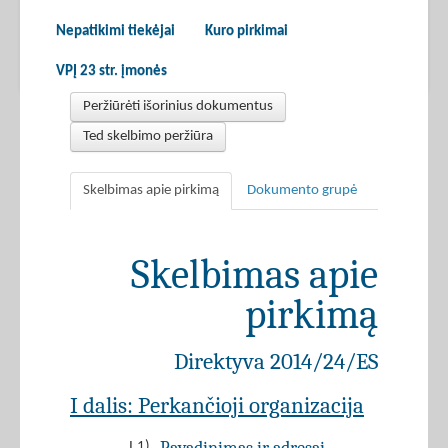
Nepatikimi tiekėjai
Kuro pirkimai
VPĮ 23 str. įmonės
Peržiūrėti išorinius dokumentus
Ted skelbimo peržiūra
Skelbimas apie pirkimą
Dokumento grupė
Skelbimas apie
pirkimą
Direktyva 2014/24/ES
I dalis: Perkančioji organizacija
I.1)