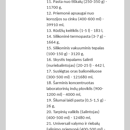
11. Pasta nuo tiškalų (250-350 g) -
11700 g,
12. Priemonė apsaugai nuo
korozijos su cinku (400-600 ml) -
39910 ml,
13. Rūdžių keitiklis (1-5 l) - 183 l,
14. Silikoninė termopasta (3-7 g) -
1664 g,
15. Silikoninis vakuuminis tepalas
(100-150 g) - 3120 g,
16. Skystis tepalams šalinti
(nuriebalintojas) (20-25 l) - 442 l,
17. Suslėgtas oras balionėliuose
(300-500 ml) - 121680 ml,
18. Šarminis koncentruotas
laboratorinių indų ploviklis (900-
1200 ml) - 4000 ml,
19. Šilumai laidi pasta (0,5-1,5 g) -
26 g,
20. Tarpinių valiklis (šalintojas)
(400-500 ml) - 12480 ml,
21. Universali valymo ir riebalų
šalinimo priemonė (400-500 ml) -