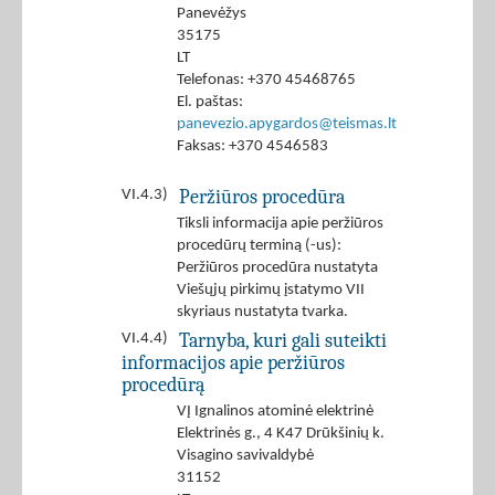
Panevėžys
35175
LT
Telefonas: +370 45468765
El. paštas:
panevezio.apygardos@teismas.lt
Faksas: +370 4546583
Peržiūros procedūra
VI.4.3)
Tiksli informacija apie peržiūros
procedūrų terminą (-us):
Peržiūros procedūra nustatyta
Viešųjų pirkimų įstatymo VII
skyriaus nustatyta tvarka.
Tarnyba, kuri gali suteikti
VI.4.4)
informacijos apie peržiūros
procedūrą
VĮ Ignalinos atominė elektrinė
Elektrinės g., 4 K47 Drūkšinių k.
Visagino savivaldybė
31152