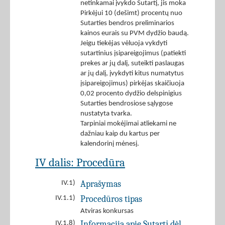
netinkamai įvykdo Sutartį, jis moka
Pirkėjui 10 (dešimt) procentų nuo
Sutarties bendros preliminarios
kainos eurais su PVM dydžio baudą.
Jeigu tiekėjas vėluoja vykdyti
sutartinius įsipareigojimus (patiekti
prekes ar jų dalį, suteikti paslaugas
ar jų dalį, įvykdyti kitus numatytus
įsipareigojimus) pirkėjas skaičiuoja
0,02 procento dydžio delspinigius
Sutarties bendrosiose sąlygose
nustatyta tvarka.
Tarpiniai mokėjimai atliekami ne
dažniau kaip du kartus per
kalendorinį mėnesį.
IV dalis: Procedūra
Aprašymas
IV.1)
Procedūros tipas
IV.1.1)
Atviras konkursas
Informacija apie Sutartį dėl
IV.1.8)