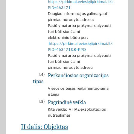
https://pirkimai.eviesiejipirkimai.lt/app/rfq/p
PID=463471
Daugiau informacijos galima gauti
pirmiau nurodytu adresu:
Pasiūlymai arba prašymai dalyvauti
turi būti siunčiami
elektroniniu būdu per:
https://pirkimai.eviesiejipirkimai.lt/app/rfq/r
PID=463471&B=PPO
Pasiūlymai arba prašymai dalyvauti
turi būti siunčiami
pirmiau nurodytu adresu
Perkančiosios organizacijos
I.4)
tipas
Viešosios teisės reglamentuojama
įstaiga
Pagrindinė veikla
I.5)
Kita veikla: VĮ IAE eksploatacijos
nutraukimas
II dalis: Objektas