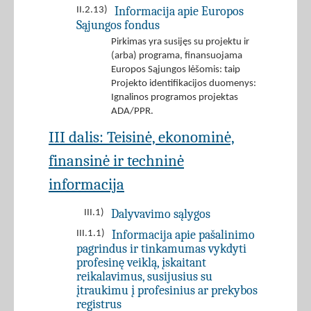
Informacija apie Europos
II.2.13)
Sąjungos fondus
Pirkimas yra susijęs su projektu ir
(arba) programa, finansuojama
Europos Sąjungos lėšomis: taip
Projekto identifikacijos duomenys:
Ignalinos programos projektas
ADA/PPR.
III dalis: Teisinė, ekonominė,
finansinė ir techninė
informacija
Dalyvavimo sąlygos
III.1)
Informacija apie pašalinimo
III.1.1)
pagrindus ir tinkamumas vykdyti
profesinę veiklą, įskaitant
reikalavimus, susijusius su
įtraukimu į profesinius ar prekybos
registrus