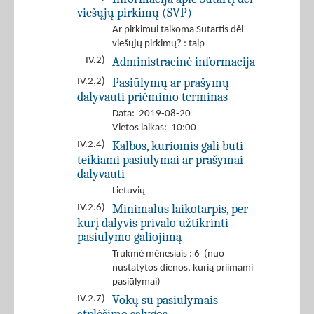
viešųjų pirkimų (SVP)
Ar pirkimui taikoma Sutartis dėl
viešųjų pirkimų? : taip
Administracinė informacija
IV.2)
Pasiūlymų ar prašymų
IV.2.2)
dalyvauti priėmimo terminas
Data: 2019-08-20
Vietos laikas: 10:00
Kalbos, kuriomis gali būti
IV.2.4)
teikiami pasiūlymai ar prašymai
dalyvauti
Lietuvių
Minimalus laikotarpis, per
IV.2.6)
kurį dalyvis privalo užtikrinti
pasiūlymo galiojimą
Trukmė mėnesiais : 6 (nuo
nustatytos dienos, kurią priimami
pasiūlymai)
Vokų su pasiūlymais
IV.2.7)