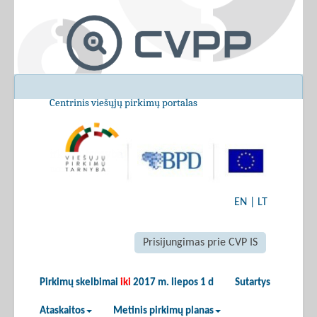
Centrinis viešųjų pirkimų portalas
EN
|
LT
Prisijungimas prie CVP IS
Pirkimų skelbimai
iki
2017 m. liepos 1 d
Sutartys
Ataskaitos
Metinis pirkimų planas