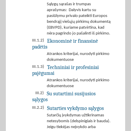
Sąlygų sąrašas ir trumpas
aprašymas: Dalyvis kartu su
pasiūlymu privalo pateikti Europos
bendrąjį viešųjų pirkimų dokumentą
(EBVPD), kuriame patvirtina, kad
nėra pagrindo jo pašalinti iš pirkimo.
Ekonominė ir finansinė
III.1.2)
padėtis
Atrankos kriterijai, nurodyti pirkimo
dokumentuose
Techniniai ir profesiniai
III.1.3)
pajėgumai
Atrankos kriterijai, nurodyti pirkimo
dokumentuose
Su sutartimi susijusios
III.2)
sąlygos
Sutarties vykdymo sąlygos
III.2.2)
Sutarčių įvykdymas užtikrinamas
netesybomis (delspinigiais ir bauda).
Jeigu tiekėjas neįvykdo arba