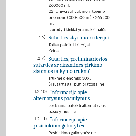
260000 ml,
22. Universali valymo ir tepimo
priemonė (300-500 ml) - 265200
ml.
Nurodyti kiekiai yra maksimalūs.
Sutarties skyrimo kriterijai
II.2.5)
Toliau pateikti kriterijai
Kaina
Sutarties, preliminariosios
II.2.7)
sutarties ar dinaminės pirkimo
sistemos taikymo trukmė
Trukmė dienomis: 1095
Ši sutartis gali būti pratęsta: ne
Informacija apie
II.2.10)
alternatyvius pasiūlymus
Leidžiama pateikti alternatyvius
pasiūlymus: ne
Informacija apie
II.2.11)
pasirinkimo galimybes
Pasirinkimo galimybės: ne