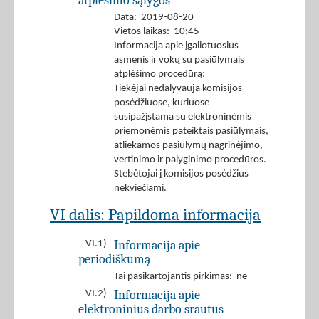
atplėšimo sąlygos
Data: 2019-08-20
Vietos laikas: 10:45
Informacija apie įgaliotuosius
asmenis ir vokų su pasiūlymais
atplėšimo procedūrą:
Tiekėjai nedalyvauja komisijos
posėdžiuose, kuriuose
susipažįstama su elektroninėmis
priemonėmis pateiktais pasiūlymais,
atliekamos pasiūlymų nagrinėjimo,
vertinimo ir palyginimo procedūros.
Stebėtojai į komisijos posėdžius
nekviečiami.
VI dalis: Papildoma informacija
Informacija apie
VI.1)
periodiškumą
Tai pasikartojantis pirkimas: ne
Informacija apie
VI.2)
elektroninius darbo srautus