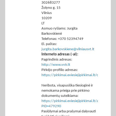
302683277
Žolyno g. 15
Vilnius
10209
LT
Asmuo ryšiams: Jurgita
Barkovskienė
Telefonas: +370 52394749
El. paštas:
jurgita.barkovskiene@vilniausvt.lt
Interneto adresas (-ai):
Pagrindinis adresas:
http://www.vvtr.lt
Pirkėjo profilio adresas:
https://pirkimai.eviesiejipirkimai.lt/ctm/Co
Neribota, visapusiška tiesioginė ir
nemokama prieiga prie pirkimo
dokumentų suteikiama:
https://pirkimai.eviesiejipirkimai.lt/app/rfq/p
PID=479290
Pasiūlymai arba prašymai dalyvauti