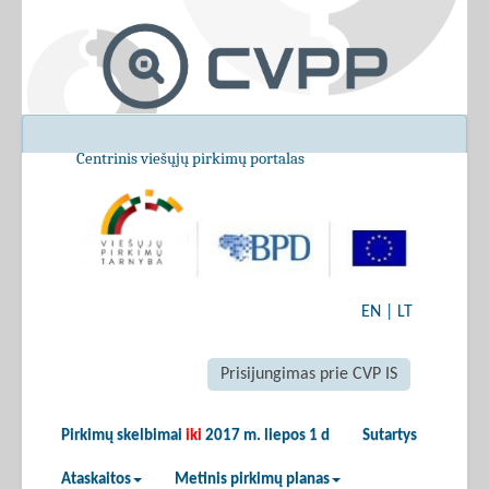
Centrinis viešųjų pirkimų portalas
EN
|
LT
Prisijungimas prie CVP IS
Pirkimų skelbimai
iki
2017 m. liepos 1 d
Sutartys
Ataskaitos
Metinis pirkimų planas