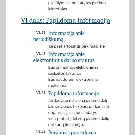
pasiūlymai ir nustatytas pirkimo
laimėtojas.
VI dalis: Papildoma informacija
Informacija apie
VI.1)
periodiškumą
Tai pasikartojantis pirkimas: ne
Informacija apie
VI.2)
elektroninius darbo srautus
Bus priimamos elektroninės
sąskaitos faktūros
Bus naudojami elektroniniai
mokėjimai
Papildoma informacija
VI.3)
Jei daugiau nei vieną pirkimo dalį
laimės vienas tiekėjas, perkančioji
organizacija su juo sudarys
vieną sutartį dėl visų pirkimo dalių,
dėl kurių jis laimėjo.
Peržiūros procedūros
VI.4)