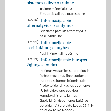
sistemos taikymo trukmė
Trukmė mėnesiais: 10
Ši sutartis gali būti pratęsta: ne
Informacija apie
II.2.10)
alternatyvius pasiūlymus
Leidžiama pateikti alternatyvius
pasiūlymus: ne
Informacija apie
II.2.11)
pasirinkimo galimybes
Pasirinkimo galimybės: ne
Informacija apie Europos
II.2.13)
Sąjungos fondus
Pirkimas yra susijęs su projektu ir
(arba) programa, finansuojama
Europos Sąjungos lėšomis: taip
Projekto identifikacijos duomenys:
„Užutrakio dvaro sodybos
kompleksinis pritaikymas
šiuolaikinės visuomenės kultūros
poreikiams“ (projekto kodas 05.4.1-
CPVA-V-301-01-0002)