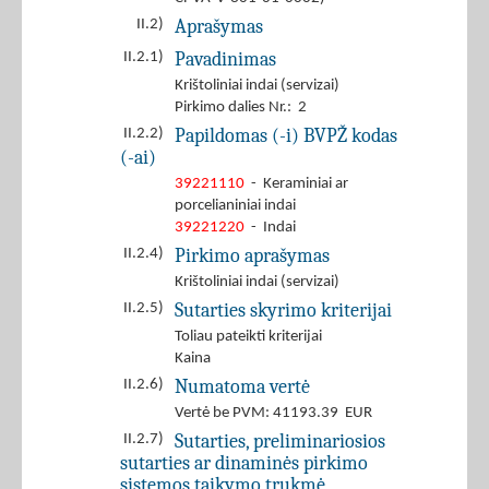
Aprašymas
II.2)
Pavadinimas
II.2.1)
Krištoliniai indai (servizai)
Pirkimo dalies Nr.: 2
Papildomas (-i) BVPŽ kodas
II.2.2)
(-ai)
39221110
- Keraminiai ar
porcelianiniai indai
39221220
- Indai
Pirkimo aprašymas
II.2.4)
Krištoliniai indai (servizai)
Sutarties skyrimo kriterijai
II.2.5)
Toliau pateikti kriterijai
Kaina
Numatoma vertė
II.2.6)
Vertė be PVM: 41193.39 EUR
Sutarties, preliminariosios
II.2.7)
sutarties ar dinaminės pirkimo
sistemos taikymo trukmė