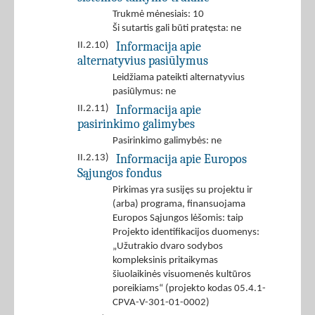
Trukmė mėnesiais: 10
Ši sutartis gali būti pratęsta: ne
Informacija apie
II.2.10)
alternatyvius pasiūlymus
Leidžiama pateikti alternatyvius
pasiūlymus: ne
Informacija apie
II.2.11)
pasirinkimo galimybes
Pasirinkimo galimybės: ne
Informacija apie Europos
II.2.13)
Sąjungos fondus
Pirkimas yra susijęs su projektu ir
(arba) programa, finansuojama
Europos Sąjungos lėšomis: taip
Projekto identifikacijos duomenys:
„Užutrakio dvaro sodybos
kompleksinis pritaikymas
šiuolaikinės visuomenės kultūros
poreikiams“ (projekto kodas 05.4.1-
CPVA-V-301-01-0002)