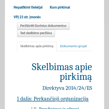
Nepatikimi tiekėjai
Kuro pirkimai
VPĮ 23 str. įmonės
Peržiūrėti išorinius dokumentus
Ted skelbimo peržiūra
Skelbimas apie pirkimą
Dokumento grupė
Skelbimas apie
pirkimą
Direktyva 2014/24/ES
I dalis: Perkančioji organizacija
I.1)