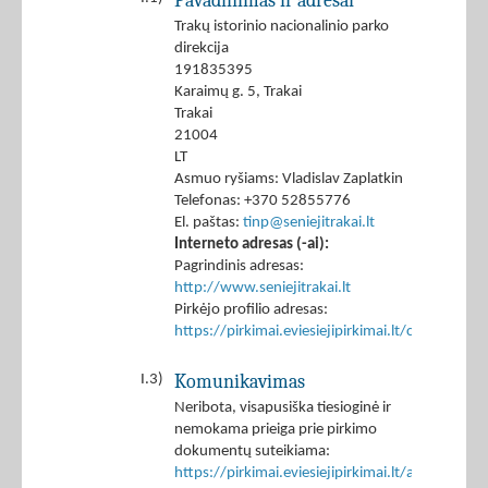
Pavadinimas ir adresai
Trakų istorinio nacionalinio parko
direkcija
191835395
Karaimų g. 5, Trakai
Trakai
21004
LT
Asmuo ryšiams: Vladislav Zaplatkin
Telefonas: +370 52855776
El. paštas:
tinp@seniejitrakai.lt
Interneto adresas (-ai):
Pagrindinis adresas:
http://www.seniejitrakai.lt
Pirkėjo profilio adresas:
https://pirkimai.eviesiejipirkimai.lt/ctm/Co
Komunikavimas
I.3)
Neribota, visapusiška tiesioginė ir
nemokama prieiga prie pirkimo
dokumentų suteikiama:
https://pirkimai.eviesiejipirkimai.lt/app/rfq/p