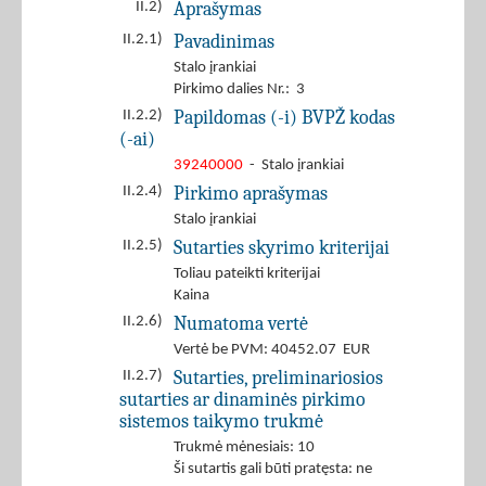
Aprašymas
II.2)
Pavadinimas
II.2.1)
Stalo įrankiai
Pirkimo dalies Nr.: 3
Papildomas (-i) BVPŽ kodas
II.2.2)
(-ai)
39240000
- Stalo įrankiai
Pirkimo aprašymas
II.2.4)
Stalo įrankiai
Sutarties skyrimo kriterijai
II.2.5)
Toliau pateikti kriterijai
Kaina
Numatoma vertė
II.2.6)
Vertė be PVM: 40452.07 EUR
Sutarties, preliminariosios
II.2.7)
sutarties ar dinaminės pirkimo
sistemos taikymo trukmė
Trukmė mėnesiais: 10
Ši sutartis gali būti pratęsta: ne