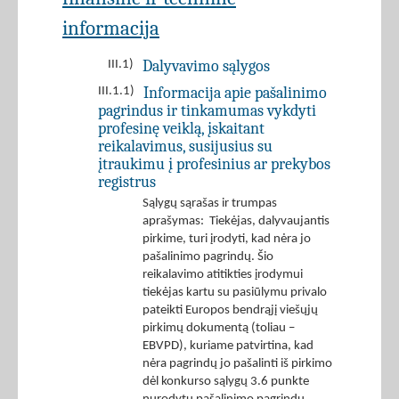
informacija
Dalyvavimo sąlygos
III.1)
Informacija apie pašalinimo
III.1.1)
pagrindus ir tinkamumas vykdyti
profesinę veiklą, įskaitant
reikalavimus, susijusius su
įtraukimu į profesinius ar prekybos
registrus
Sąlygų sąrašas ir trumpas
aprašymas: Tiekėjas, dalyvaujantis
pirkime, turi įrodyti, kad nėra jo
pašalinimo pagrindų. Šio
reikalavimo atitikties įrodymui
tiekėjas kartu su pasiūlymu privalo
pateikti Europos bendrąjį viešųjų
pirkimų dokumentą (toliau –
EBVPD), kuriame patvirtina, kad
nėra pagrindų jo pašalinti iš pirkimo
dėl konkurso sąlygų 3.6 punkte