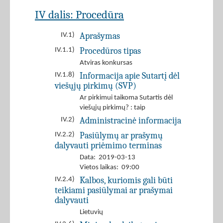
IV dalis: Procedūra
Aprašymas
IV.1)
Procedūros tipas
IV.1.1)
Atviras konkursas
Informacija apie Sutartį dėl
IV.1.8)
viešųjų pirkimų (SVP)
Ar pirkimui taikoma Sutartis dėl
viešųjų pirkimų? : taip
Administracinė informacija
IV.2)
Pasiūlymų ar prašymų
IV.2.2)
dalyvauti priėmimo terminas
Data: 2019-03-13
Vietos laikas: 09:00
Kalbos, kuriomis gali būti
IV.2.4)
teikiami pasiūlymai ar prašymai
dalyvauti
Lietuvių