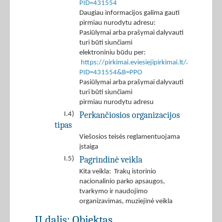
PID=431554
Daugiau informacijos galima gauti
pirmiau nurodytu adresu:
Pasiūlymai arba prašymai dalyvauti
turi būti siunčiami
elektroniniu būdu per:
https://pirkimai.eviesiejipirkimai.lt/app/rfq/r
PID=431554&B=PPO
Pasiūlymai arba prašymai dalyvauti
turi būti siunčiami
pirmiau nurodytu adresu
Perkančiosios organizacijos
I.4)
tipas
Viešosios teisės reglamentuojama
įstaiga
Pagrindinė veikla
I.5)
Kita veikla: Trakų istorinio
nacionalinio parko apsaugos,
tvarkymo ir naudojimo
organizavimas, muziejinė veikla
II dalis: Objektas