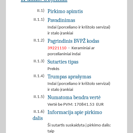
Pirkimo apimtis
II.1)
Pavadinimas
II.1.1)
Indai (porceliano ir krištolo servizai)
ir stalo įrankiai
Pagrindinis BVPŽ kodas
II.1.2)
39221110
- Keraminiai ar
porcelianiniai indai
Sutarties tipas
II.1.3)
Prekės
Trumpas aprašymas
II.1.4)
Indai (porceliano ir krištolo servizai)
ir stalo įrankiai
Numatoma bendra vertė
II.1.5)
Vertė be PVM: 170841.53 EUR
Informacija apie pirkimo
II.1.6)
dalis
Ši sutartis suskaidyta į pirkimo dalis:
taip