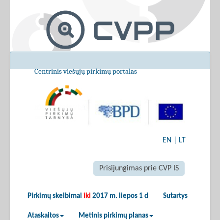
Centrinis viešųjų pirkimų portalas
EN
|
LT
Prisijungimas prie CVP IS
Pirkimų skelbimai
iki
2017 m. liepos 1 d
Sutartys
Ataskaitos
Metinis pirkimų planas