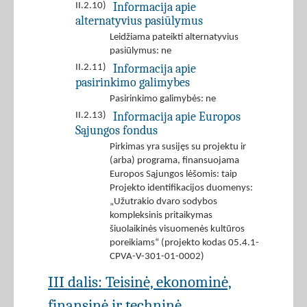
Informacija apie
II.2.10)
alternatyvius pasiūlymus
Leidžiama pateikti alternatyvius
pasiūlymus: ne
Informacija apie
II.2.11)
pasirinkimo galimybes
Pasirinkimo galimybės: ne
Informacija apie Europos
II.2.13)
Sąjungos fondus
Pirkimas yra susijęs su projektu ir
(arba) programa, finansuojama
Europos Sąjungos lėšomis: taip
Projekto identifikacijos duomenys:
„Užutrakio dvaro sodybos
kompleksinis pritaikymas
šiuolaikinės visuomenės kultūros
poreikiams“ (projekto kodas 05.4.1-
CPVA-V-301-01-0002)
III dalis: Teisinė, ekonominė,
finansinė ir techninė