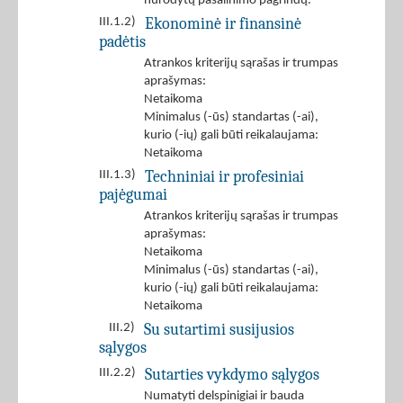
nurodytų pašalinimo pagrindų.
Ekonominė ir finansinė
III.1.2)
padėtis
Atrankos kriterijų sąrašas ir trumpas
aprašymas:
Netaikoma
Minimalus (-ūs) standartas (-ai),
kurio (-ių) gali būti reikalaujama:
Netaikoma
Techniniai ir profesiniai
III.1.3)
pajėgumai
Atrankos kriterijų sąrašas ir trumpas
aprašymas:
Netaikoma
Minimalus (-ūs) standartas (-ai),
kurio (-ių) gali būti reikalaujama:
Netaikoma
Su sutartimi susijusios
III.2)
sąlygos
Sutarties vykdymo sąlygos
III.2.2)
Numatyti delspinigiai ir bauda