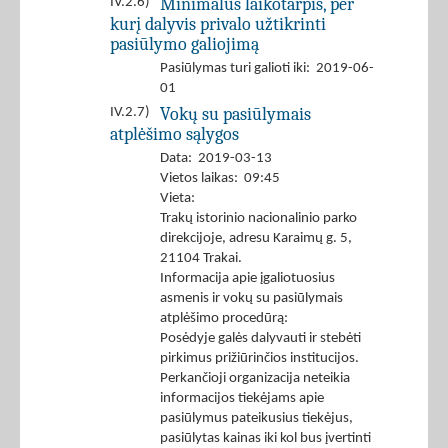
Minimalus laikotarpis, per
IV.2.6)
kurį dalyvis privalo užtikrinti
pasiūlymo galiojimą
Pasiūlymas turi galioti iki: 2019-06-
01
Vokų su pasiūlymais
IV.2.7)
atplėšimo sąlygos
Data: 2019-03-13
Vietos laikas: 09:45
Vieta:
Trakų istorinio nacionalinio parko
direkcijoje, adresu Karaimų g. 5,
21104 Trakai.
Informacija apie įgaliotuosius
asmenis ir vokų su pasiūlymais
atplėšimo procedūrą:
Posėdyje galės dalyvauti ir stebėti
pirkimus prižiūrinčios institucijos.
Perkančioji organizacija neteikia
informacijos tiekėjams apie
pasiūlymus pateikusius tiekėjus,
pasiūlytas kainas iki kol bus įvertinti