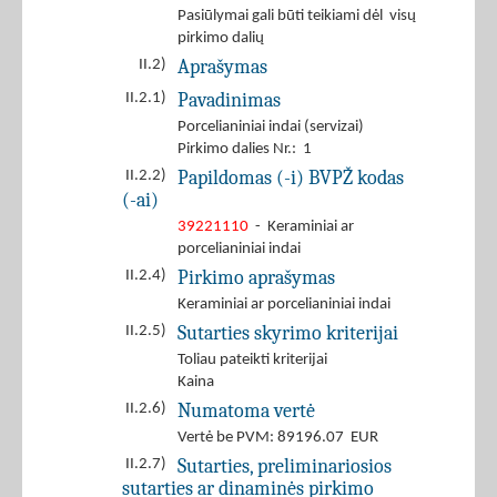
Pasiūlymai gali būti teikiami dėl visų
pirkimo dalių
Aprašymas
II.2)
Pavadinimas
II.2.1)
Porcelianiniai indai (servizai)
Pirkimo dalies Nr.: 1
Papildomas (-i) BVPŽ kodas
II.2.2)
(-ai)
39221110
- Keraminiai ar
porcelianiniai indai
Pirkimo aprašymas
II.2.4)
Keraminiai ar porcelianiniai indai
Sutarties skyrimo kriterijai
II.2.5)
Toliau pateikti kriterijai
Kaina
Numatoma vertė
II.2.6)
Vertė be PVM: 89196.07 EUR
Sutarties, preliminariosios
II.2.7)
sutarties ar dinaminės pirkimo