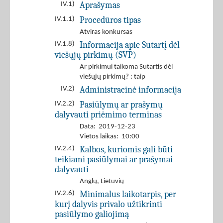
Aprašymas
IV.1)
Procedūros tipas
IV.1.1)
Atviras konkursas
Informacija apie Sutartį dėl
IV.1.8)
viešųjų pirkimų (SVP)
Ar pirkimui taikoma Sutartis dėl
viešųjų pirkimų? : taip
Administracinė informacija
IV.2)
Pasiūlymų ar prašymų
IV.2.2)
dalyvauti priėmimo terminas
Data: 2019-12-23
Vietos laikas: 10:00
Kalbos, kuriomis gali būti
IV.2.4)
teikiami pasiūlymai ar prašymai
dalyvauti
Anglų
,
Lietuvių
Minimalus laikotarpis, per
IV.2.6)
kurį dalyvis privalo užtikrinti
pasiūlymo galiojimą