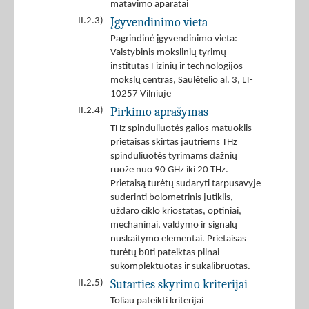
matavimo aparatai
Įgyvendinimo vieta
II.2.3)
Pagrindinė įgyvendinimo vieta:
Valstybinis mokslinių tyrimų
institutas Fizinių ir technologijos
mokslų centras, Saulėtelio al. 3, LT-
10257 Vilniuje
Pirkimo aprašymas
II.2.4)
THz spinduliuotės galios matuoklis –
prietaisas skirtas jautriems THz
spinduliuotės tyrimams dažnių
ruože nuo 90 GHz iki 20 THz.
Prietaisą turėtų sudaryti tarpusavyje
suderinti bolometrinis jutiklis,
uždaro ciklo kriostatas, optiniai,
mechaninai, valdymo ir signalų
nuskaitymo elementai. Prietaisas
turėtų būti pateiktas pilnai
sukomplektuotas ir sukalibruotas.
Sutarties skyrimo kriterijai
II.2.5)
Toliau pateikti kriterijai