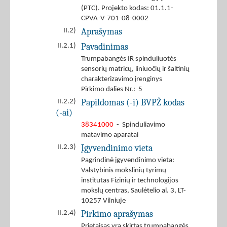
(PTC). Projekto kodas: 01.1.1-
CPVA-V-701-08-0002
Aprašymas
II.2)
Pavadinimas
II.2.1)
Trumpabangės IR spinduliuotės
sensorių matricų, liniuočių ir šaltinių
charakterizavimo įrenginys
Pirkimo dalies Nr.: 5
Papildomas (-i) BVPŽ kodas
II.2.2)
(-ai)
38341000
- Spinduliavimo
matavimo aparatai
Įgyvendinimo vieta
II.2.3)
Pagrindinė įgyvendinimo vieta:
Valstybinis mokslinių tyrimų
institutas Fizinių ir technologijos
mokslų centras, Saulėtelio al. 3, LT-
10257 Vilniuje
Pirkimo aprašymas
II.2.4)
Prietaisas yra skirtas trumpabangės