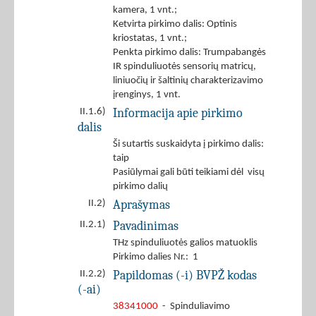
kamera, 1 vnt.;
Ketvirta pirkimo dalis: Optinis
kriostatas, 1 vnt.;
Penkta pirkimo dalis: Trumpabangės
IR spinduliuotės sensorių matricų,
liniuočių ir šaltinių charakterizavimo
įrenginys, 1 vnt.
Informacija apie pirkimo
II.1.6)
dalis
Ši sutartis suskaidyta į pirkimo dalis:
taip
Pasiūlymai gali būti teikiami dėl visų
pirkimo dalių
Aprašymas
II.2)
Pavadinimas
II.2.1)
THz spinduliuotės galios matuoklis
Pirkimo dalies Nr.: 1
Papildomas (-i) BVPŽ kodas
II.2.2)
(-ai)
38341000
- Spinduliavimo