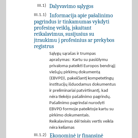
Dalyvavimo sąlygos
III.1)
Informacija apie pašalinimo
III.1.1)
pagrindus ir tinkamumas vykdyti
profesinę veiklą, įskaitant
reikalavimus, susijusius su
įtraukimu į profesinius ar prekybos
registrus
Sąlygų sąrašas ir trumpas
aprašymas: Kartu su pasiūlymu
privaloma pateikti Europos bendrąjį
viešųjų pirkimų dokumentą
(EBVPD), pakeičiantį kompetetingų
institucijų išduodamus dokumentus
ir preliminariai patvirtinantį, kad
nėra tiekėjo pašalinimo pagrindų.
Pašalinimo pagrindai nurodyti
EBVPD formoje pateiktoje kartu su
pirkimo dokumentais.
Reikalavimas dėl teisės vertis veikla
nėra keliamas
Ekonominė ir finansinė
III.1.2)