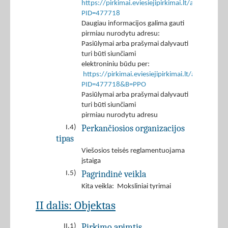
https://pirkimai.eviesiejipirkimai.lt/app/rfq/p
PID=477718
Daugiau informacijos galima gauti
pirmiau nurodytu adresu:
Pasiūlymai arba prašymai dalyvauti
turi būti siunčiami
elektroniniu būdu per:
https://pirkimai.eviesiejipirkimai.lt/app/rfq/r
PID=477718&B=PPO
Pasiūlymai arba prašymai dalyvauti
turi būti siunčiami
pirmiau nurodytu adresu
Perkančiosios organizacijos
I.4)
tipas
Viešosios teisės reglamentuojama
įstaiga
Pagrindinė veikla
I.5)
Kita veikla: Moksliniai tyrimai
II dalis: Objektas
Pirkimo apimtis
II.1)