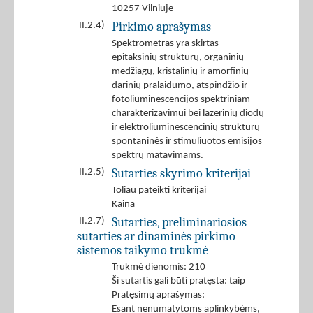
10257 Vilniuje
Pirkimo aprašymas
II.2.4)
Spektrometras yra skirtas
epitaksinių struktūrų, organinių
medžiagų, kristalinių ir amorfinių
darinių pralaidumo, atspindžio ir
fotoliuminescencijos spektriniam
charakterizavimui bei lazerinių diodų
ir elektroliuminescencinių struktūrų
spontaninės ir stimuliuotos emisijos
spektrų matavimams.
Sutarties skyrimo kriterijai
II.2.5)
Toliau pateikti kriterijai
Kaina
Sutarties, preliminariosios
II.2.7)
sutarties ar dinaminės pirkimo
sistemos taikymo trukmė
Trukmė dienomis: 210
Ši sutartis gali būti pratęsta: taip
Pratęsimų aprašymas:
Esant nenumatytoms aplinkybėms,