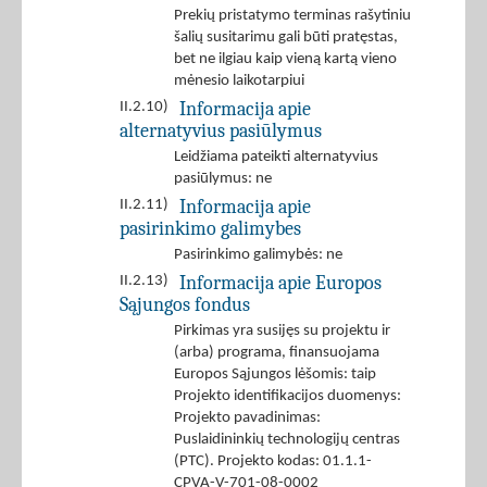
Prekių pristatymo terminas rašytiniu
šalių susitarimu gali būti pratęstas,
bet ne ilgiau kaip vieną kartą vieno
mėnesio laikotarpiui
Informacija apie
II.2.10)
alternatyvius pasiūlymus
Leidžiama pateikti alternatyvius
pasiūlymus: ne
Informacija apie
II.2.11)
pasirinkimo galimybes
Pasirinkimo galimybės: ne
Informacija apie Europos
II.2.13)
Sąjungos fondus
Pirkimas yra susijęs su projektu ir
(arba) programa, finansuojama
Europos Sąjungos lėšomis: taip
Projekto identifikacijos duomenys:
Projekto pavadinimas:
Puslaidininkių technologijų centras
(PTC). Projekto kodas: 01.1.1-
CPVA-V-701-08-0002