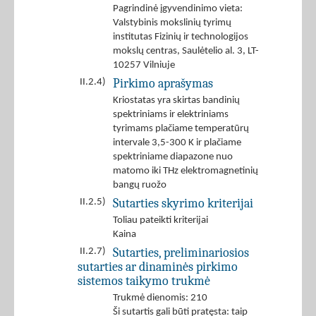
Pagrindinė įgyvendinimo vieta:
Valstybinis mokslinių tyrimų
institutas Fizinių ir technologijos
mokslų centras, Saulėtelio al. 3, LT-
10257 Vilniuje
Pirkimo aprašymas
II.2.4)
Kriostatas yra skirtas bandinių
spektriniams ir elektriniams
tyrimams plačiame temperatūrų
intervale 3,5-300 K ir plačiame
spektriniame diapazone nuo
matomo iki THz elektromagnetinių
bangų ruožo
Sutarties skyrimo kriterijai
II.2.5)
Toliau pateikti kriterijai
Kaina
Sutarties, preliminariosios
II.2.7)
sutarties ar dinaminės pirkimo
sistemos taikymo trukmė
Trukmė dienomis: 210
Ši sutartis gali būti pratęsta: taip