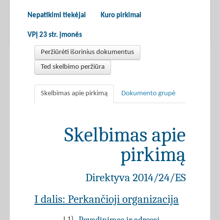
Nepatikimi tiekėjai
Kuro pirkimai
VPĮ 23 str. įmonės
Peržiūrėti išorinius dokumentus
Ted skelbimo peržiūra
Skelbimas apie pirkimą
Dokumento grupė
Skelbimas apie
pirkimą
Direktyva 2014/24/ES
I dalis: Perkančioji organizacija
I.1)