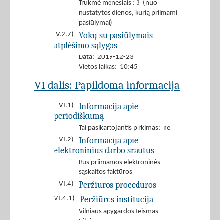
Trukmė mėnesiais : 3 (nuo
nustatytos dienos, kurią priimami
pasiūlymai)
Vokų su pasiūlymais
IV.2.7)
atplėšimo sąlygos
Data: 2019-12-23
Vietos laikas: 10:45
VI dalis: Papildoma informacija
Informacija apie
VI.1)
periodiškumą
Tai pasikartojantis pirkimas: ne
Informacija apie
VI.2)
elektroninius darbo srautus
Bus priimamos elektroninės
sąskaitos faktūros
Peržiūros procedūros
VI.4)
Peržiūros institucija
VI.4.1)
Vilniaus apygardos teismas