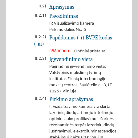
Aprašymas
II.2)
Pavadinimas
II.2.1)
IR Vizualizavimo kamera
Pirkimo dalies Nr.: 3
Papildomas (-i) BVPŽ kodas
II.2.2)
(-ai)
38600000
- Optiniai prietaisai
Įgyvendinimo vieta
II.2.3)
Pagrindinė įgyvendinimo vieta:
Valstybinis mokslinių tyrimų
institutas Fizinių ir technologijos
mokslų centras, Saulėtelio al. 3, LT-
10257 Vilniuje
Pirkimo aprašymas
II.2.4)
Ir vizualizavimo kamera yra skirta
lazerinių diodų artimojo ir tolimojo
optinio lauko profiliavimui, išorinės
rezonansinės terpės lazerinių diodų
justiravimui, elektroliuminescencijos
stebėjimui ir vizualizavimui IR