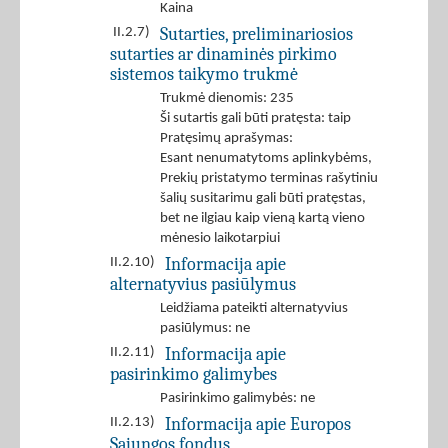
Kaina
Sutarties, preliminariosios
II.2.7)
sutarties ar dinaminės pirkimo
sistemos taikymo trukmė
Trukmė dienomis: 235
Ši sutartis gali būti pratęsta: taip
Pratęsimų aprašymas:
Esant nenumatytoms aplinkybėms,
Prekių pristatymo terminas rašytiniu
šalių susitarimu gali būti pratęstas,
bet ne ilgiau kaip vieną kartą vieno
mėnesio laikotarpiui
Informacija apie
II.2.10)
alternatyvius pasiūlymus
Leidžiama pateikti alternatyvius
pasiūlymus: ne
Informacija apie
II.2.11)
pasirinkimo galimybes
Pasirinkimo galimybės: ne
Informacija apie Europos
II.2.13)
Sąjungos fondus