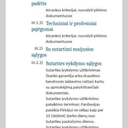
padėtis
Atrankos kriterijai, nurodyti pirkimo
dokumentuose
Techniniai ir profesiniai
III.1.3)
pajėgumai
Atrankos kriterijai, nurodyti pirkimo
dokumentuose
Su sutartimi susijusios
III.2)
sąlygos
Sutarties vykdymo sąlygos
III.2.2)
Sutarties įvykdymo užtikrinimas
(banko garantija arba draudimo
bendrovės laidavimo raštas) kartu
su apmokėjimą patvirtinančiais
dokumentais.
Sutarties įvykdymo užtikrinimo
pateikimo terminas: Pardavėjas
pateikia Pirkėjui ne vėliau kaip per
10 (dešimt) darbo dienų nuo
Sutarties pasirašymo dienos.
Sutarties įvykdymo užtikrinimo