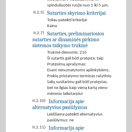
spinduliuotės ruože nuo 1 iki 5 μm.
Sutarties skyrimo kriterijai
II.2.5)
Toliau pateikti kriterijai
Kaina
Sutarties, preliminariosios
II.2.7)
sutarties ar dinaminės pirkimo
sistemos taikymo trukmė
Trukmė dienomis: 210
Ši sutartis gali būti pratęsta: taip
Pratęsimų aprašymas:
Esant nenumatytoms aplinkybėms,
Prekių pristatymo terminas rašytiniu
šalių susitarimu gali būti pratęstas,
bet ne ilgiau kaip vieną kartą vieno
mėnesio laikotarpiui
Informacija apie
II.2.10)
alternatyvius pasiūlymus
Leidžiama pateikti alternatyvius
pasiūlymus: ne
Informacija apie
II.2.11)