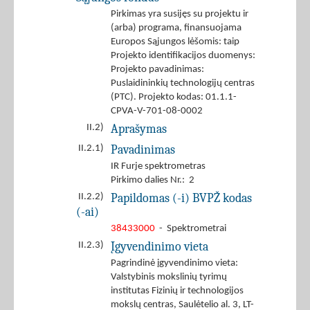
Pirkimas yra susijęs su projektu ir
(arba) programa, finansuojama
Europos Sąjungos lėšomis: taip
Projekto identifikacijos duomenys:
Projekto pavadinimas:
Puslaidininkių technologijų centras
(PTC). Projekto kodas: 01.1.1-
CPVA-V-701-08-0002
Aprašymas
II.2)
Pavadinimas
II.2.1)
IR Furje spektrometras
Pirkimo dalies Nr.: 2
Papildomas (-i) BVPŽ kodas
II.2.2)
(-ai)
38433000
- Spektrometrai
Įgyvendinimo vieta
II.2.3)
Pagrindinė įgyvendinimo vieta:
Valstybinis mokslinių tyrimų
institutas Fizinių ir technologijos
mokslų centras, Saulėtelio al. 3, LT-