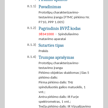
Pavadinimas
II.1.1)
Prototipų charakterizavimo-
testavimo įranga (FTMC pirkimo Nr.
P710, PPP 1.005)
Pagrindinis BVPŽ kodas
II.1.2)
38341000
- Spinduliavimo
matavimo aparatai
Sutarties tipas
II.1.3)
Prekės
Trumpas aprašymas
II.1.4)
Prototipų charakterizavimo-
testavimo įranga
Pirkimo objektas skaidomas į šias 5
pirkimo dalis:
Pirma pirkimo dalis: THz
spinduliuotės galios matuoklis, 1
vnt.;
Antra pirkimo dalis: IR Furje
spektrometras, 1 vnt.;
Trečia pirkimo dalis: IR Vizualizavimo