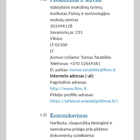
Pavadinimas ir adresai
Valstybinis mokslinių tyrimų
institutas Fizinių ir technologijos
mokslų centras
302496128
Savanorių pr. 231
Vilnius
LT-02300
LT
Asmuo ryšiams: Tomas Tarabilda
Telefonas: +370 52649361
El. paštas:
tomas.tarabilda@ftmc.lt
Interneto adresas (-ai):
Pagrindinis adresas:
http://www.ftmc.lt
Pirkėjo profilio adresas:
https://pirkimai.eviesiejipirkimai.lt/ctm/Co
Komunikavimas
I.3)
Neribota, visapusiška tiesioginė ir
nemokama prieiga prie pirkimo
dokumentų suteikiama: