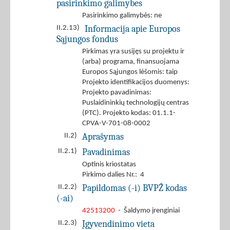
pasirinkimo galimybes
Pasirinkimo galimybės: ne
Informacija apie Europos
II.2.13)
Sąjungos fondus
Pirkimas yra susijęs su projektu ir
(arba) programa, finansuojama
Europos Sąjungos lėšomis: taip
Projekto identifikacijos duomenys:
Projekto pavadinimas:
Puslaidininkių technologijų centras
(PTC). Projekto kodas: 01.1.1-
CPVA-V-701-08-0002
Aprašymas
II.2)
Pavadinimas
II.2.1)
Optinis kriostatas
Pirkimo dalies Nr.: 4
Papildomas (-i) BVPŽ kodas
II.2.2)
(-ai)
42513200
- Šaldymo įrenginiai
Įgyvendinimo vieta
II.2.3)