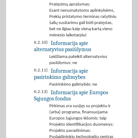
Pratęsimų aprašymas:
Esant nenumatytoms aplinkybėms,
Prekių pristatymo terminas rašytiniu
šalių susitarimu gali būti pratęstas,
bet ne ilgiau kaip vieną kartą vieno
mėnesio laikotarpiui
Informacija apie
II.2.10)
alternatyvius pasiūlymus
Leidžiama pateikti alternatyvius
pasiūlymus: ne
Informacija apie
II.2.11)
pasirinkimo galimybes
Pasirinkimo galimybės: ne
Informacija apie Europos
II.2.13)
Sąjungos fondus
Pirkimas yra susijęs su projektu ir
(arba) programa, finansuojama
Europos Sąjungos lėšomis: taip
Projekto identifikacijos duomenys:
Projekto pavadinimas:
Puslaidininkių technologijų centras