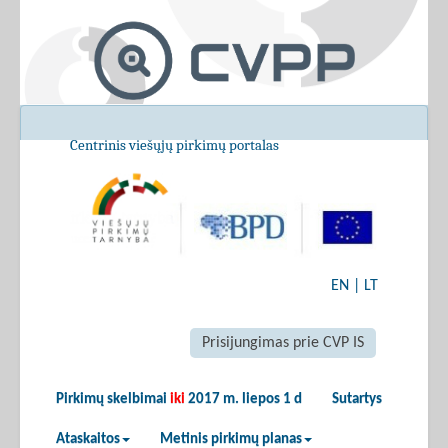
Centrinis viešųjų pirkimų portalas
EN
|
LT
Prisijungimas prie CVP IS
Pirkimų skelbimai
iki
2017 m. liepos 1 d
Sutartys
Ataskaitos
Metinis pirkimų planas