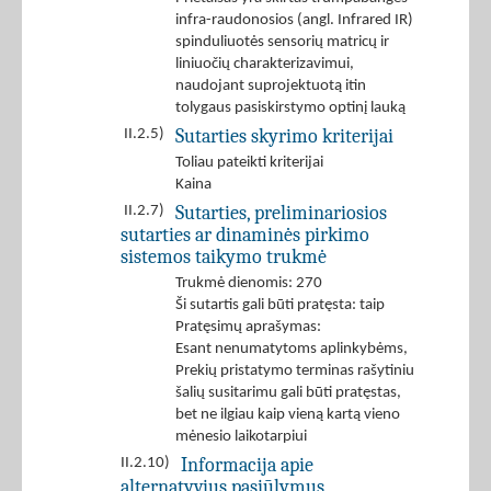
infra-raudonosios (angl. Infrared IR)
spinduliuotės sensorių matricų ir
liniuočių charakterizavimui,
naudojant suprojektuotą itin
tolygaus pasiskirstymo optinį lauką
Sutarties skyrimo kriterijai
II.2.5)
Toliau pateikti kriterijai
Kaina
Sutarties, preliminariosios
II.2.7)
sutarties ar dinaminės pirkimo
sistemos taikymo trukmė
Trukmė dienomis: 270
Ši sutartis gali būti pratęsta: taip
Pratęsimų aprašymas:
Esant nenumatytoms aplinkybėms,
Prekių pristatymo terminas rašytiniu
šalių susitarimu gali būti pratęstas,
bet ne ilgiau kaip vieną kartą vieno
mėnesio laikotarpiui
Informacija apie
II.2.10)
alternatyvius pasiūlymus