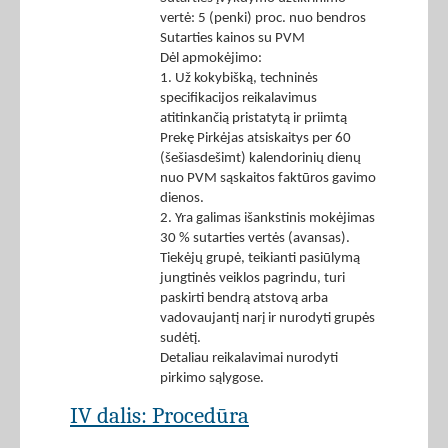
vertė: 5 (penki) proc. nuo bendros
Sutarties kainos su PVM
Dėl apmokėjimo:
1. Už kokybišką, techninės
specifikacijos reikalavimus
atitinkančią pristatytą ir priimtą
Prekę Pirkėjas atsiskaitys per 60
(šešiasdešimt) kalendorinių dienų
nuo PVM sąskaitos faktūros gavimo
dienos.
2. Yra galimas išankstinis mokėjimas
30 % sutarties vertės (avansas).
Tiekėjų grupė, teikianti pasiūlymą
jungtinės veiklos pagrindu, turi
paskirti bendrą atstovą arba
vadovaujantį narį ir nurodyti grupės
sudėtį.
Detaliau reikalavimai nurodyti
pirkimo sąlygose.
IV dalis: Procedūra