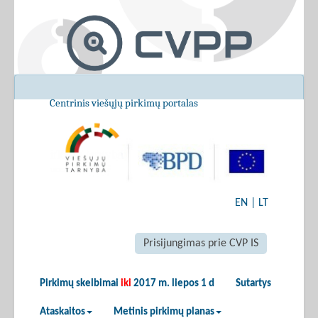
Centrinis viešųjų pirkimų portalas
EN
|
LT
Prisijungimas prie CVP IS
Pirkimų skelbimai
iki
2017 m. liepos 1 d
Sutartys
Ataskaitos
Metinis pirkimų planas