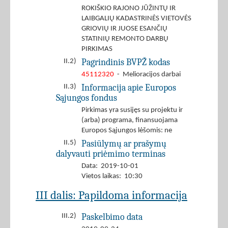
ROKIŠKIO RAJONO JŪŽINTŲ IR
LAIBGALIŲ KADASTRINĖS VIETOVĖS
GRIOVIŲ IR JUOSE ESANČIŲ
STATINIŲ REMONTO DARBŲ
PIRKIMAS
Pagrindinis BVPŽ kodas
II.2)
45112320
- Melioracijos darbai
Informacija apie Europos
II.3)
Sąjungos fondus
Pirkimas yra susijęs su projektu ir
(arba) programa, finansuojama
Europos Sąjungos lėšomis: ne
Pasiūlymų ar prašymų
II.5)
dalyvauti priėmimo terminas
Data: 2019-10-01
Vietos laikas: 10:30
III dalis: Papildoma informacija
Paskelbimo data
III.2)