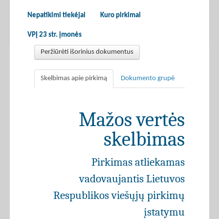
Nepatikimi tiekėjai
Kuro pirkimai
VPĮ 23 str. įmonės
Peržiūrėti išorinius dokumentus
Skelbimas apie pirkimą
Dokumento grupė
Mažos vertės
skelbimas
Pirkimas atliekamas
vadovaujantis Lietuvos
Respublikos viešųjų pirkimų
įstatymu