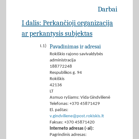
Darbai
I dalis: Perkančioji organizacija
ar perkantysis subjektas
Pavadinimas ir adresai
I.1)
Rokiškio rajono savivaldybės
administracija
188772248
Respublikos g. 94
Rokiškis
42136
LT
Asmuo ryšiams: Vida Gindvilienė
Telefonas: +370 45871429
El. paštas:
v.gindviliene@post.rokiskis.lt
Faksas: +370 45871420
Interneto adresas (-ai):
Pagrindinis adresas: