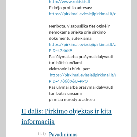
http://www.rokiskis.lt
Pirkėjo profilio adresas:
https://pirkimai.eviesiejipirkimai.lt/ctm/Co
Neribota, visapusiška tiesioginė ir
nemokama prieiga prie pirkimo
dokumentų suteikiama:
https://pirkimai.eviesiejipirkimai.lt/app/rfq/p
PID=478689
Pasiūlymai arba prašymai dalyvauti
turi būti siunčiami
elektroniniu būdu per:
https://pirkimai.eviesiejipirkimai.lt/app/rfq/r
PID=478689&B=PPO
Pasiūlymai arba prašymai dalyvauti
turi būti siunčiami
pirmiau nurodytu adresu
II dalis: Pirkimo objektas ir kita
informacija
Pavadinimas
II.1)