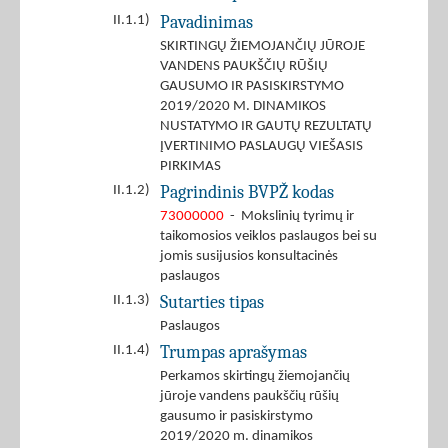
Pavadinimas
II.1.1)
SKIRTINGŲ ŽIEMOJANČIŲ JŪROJE
VANDENS PAUKŠČIŲ RŪŠIŲ
GAUSUMO IR PASISKIRSTYMO
2019/2020 M. DINAMIKOS
NUSTATYMO IR GAUTŲ REZULTATŲ
ĮVERTINIMO PASLAUGŲ VIEŠASIS
PIRKIMAS
Pagrindinis BVPŽ kodas
II.1.2)
73000000
- Mokslinių tyrimų ir
taikomosios veiklos paslaugos bei su
jomis susijusios konsultacinės
paslaugos
Sutarties tipas
II.1.3)
Paslaugos
Trumpas aprašymas
II.1.4)
Perkamos skirtingų žiemojančių
jūroje vandens paukščių rūšių
gausumo ir pasiskirstymo
2019/2020 m. dinamikos