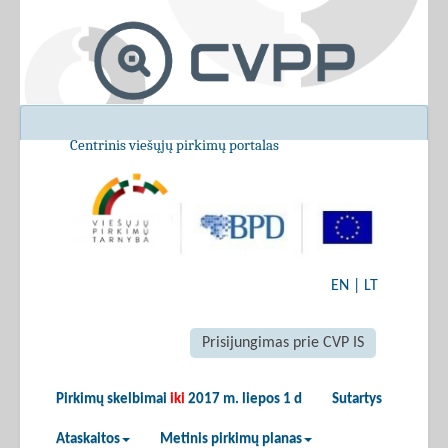
Centrinis viešųjų pirkimų portalas
EN
|
LT
Prisijungimas prie CVP IS
Pirkimų skelbimai
iki
2017 m. liepos 1 d
Sutartys
Ataskaitos
Metinis pirkimų planas