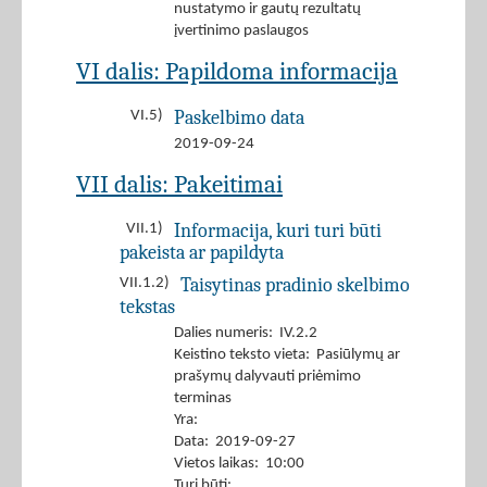
nustatymo ir gautų rezultatų
įvertinimo paslaugos
VI dalis: Papildoma informacija
Paskelbimo data
VI.5)
2019-09-24
VII dalis: Pakeitimai
Informacija, kuri turi būti
VII.1)
pakeista ar papildyta
Taisytinas pradinio skelbimo
VII.1.2)
tekstas
Dalies numeris: IV.2.2
Keistino teksto vieta: Pasiūlymų ar
prašymų dalyvauti priėmimo
terminas
Yra:
Data: 2019-09-27
Vietos laikas: 10:00
Turi būti: