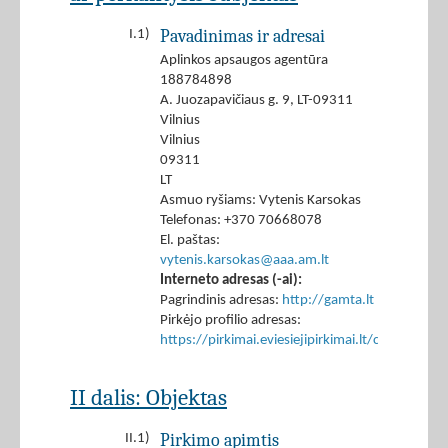
Pavadinimas ir adresai
I.1)
Aplinkos apsaugos agentūra
188784898
A. Juozapavičiaus g. 9, LT-09311
Vilnius
Vilnius
09311
LT
Asmuo ryšiams: Vytenis Karsokas
Telefonas: +370 70668078
El. paštas:
vytenis.karsokas@aaa.am.lt
Interneto adresas (-ai):
Pagrindinis adresas:
http://gamta.lt
Pirkėjo profilio adresas:
https://pirkimai.eviesiejipirkimai.lt/ctm/Co
II dalis: Objektas
Pirkimo apimtis
II.1)