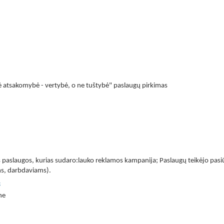
ė atsakomybė - vertybė, o ne tuštybė" paslaugų pirkimas
aslaugos, kurias sudaro:lauko reklamos kampanija; Paslaugų teikėjo pasiūl
ėms, darbdaviams).
s
ne