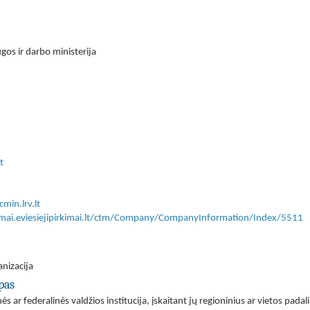
gos ir darbo ministerija
t
min.lrv.lt
kimai.eviesiejipirkimai.lt/ctm/Company/CompanyInformation/Index/5511
anizacija
pas
nės ar federalinės valdžios institucija, įskaitant jų regioninius ar vietos padal