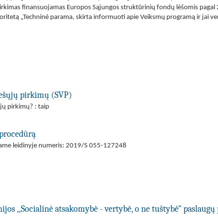
 pirkimas finansuojamas Europos Sąjungos struktūrinių fondų lėšomis pag
ritetą „Techninė parama, skirta informuoti apie Veiksmų programą ir jai ver
viešųjų pirkimų (SVP)
jų pirkimų? : taip
 procedūrą
ajame leidinyje numeris: 2019/S 055-127248
os ,,Socialinė atsakomybė - vertybė, o ne tuštybė" paslaugų