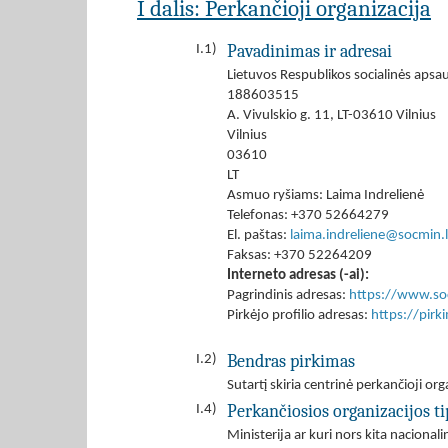
I dalis: Perkančioji organizacija
Pavadinimas ir adresai
I.1)
Lietuvos Respublikos socialinės apsau
188603515
A. Vivulskio g. 11, LT-03610 Vilnius
Vilnius
03610
LT
Asmuo ryšiams: Laima Indrelienė
Telefonas: +370 52664279
El. paštas:
laima.indreliene@socmin.l
Faksas: +370 52264209
Interneto adresas (-ai):
Pagrindinis adresas:
https://www.soc
Pirkėjo profilio adresas:
https://pir
Bendras pirkimas
I.2)
Sutartį skiria centrinė perkančioji org
Perkančiosios organizacijos ti
I.4)
Ministerija ar kuri nors kita nacionali