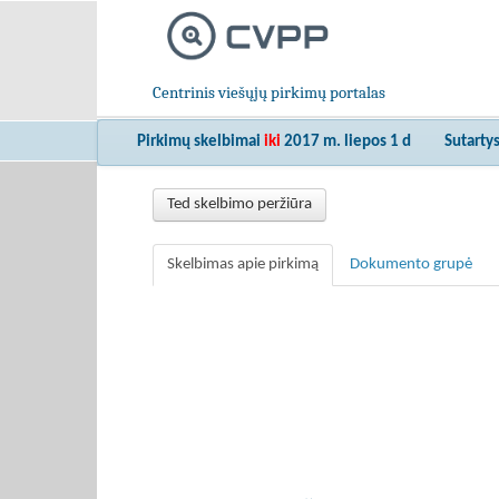
Centrinis viešųjų pirkimų portalas
Pirkimų skelbimai
iki
2017 m. liepos 1 d
Sutarty
Ted skelbimo peržiūra
Skelbimas apie pirkimą
Dokumento grupė