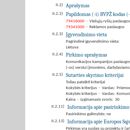
Aprašymas
II.2)
Papildomas (-i) BVPŽ kodas (-
II.2.2)
79416000
- Viešųjų ryšių paslaugos
79341000
- Reklamos paslaugos
Įgyvendinimo vieta
II.2.3)
Pagrindinė įgyvendinimo vieta:
Lietuva
Pirkimo aprašymas
II.2.4)
Komunikacijos kampanijos paslaugos, 
(-os) verslui (įmonėms, darbdaviams
Sutarties skyrimo kriterijai
II.2.5)
Toliau pateikti kriterijai
Kokybės kriterijus - Vardas: Priemo
Kokybės kriterijus - Vardas: Komuni
Kaina - Lyginamasis svoris: 30
Informacija apie pasirinkimo
II.2.11)
Pasirinkimo galimybės: ne
Informacija apie Europos Są
II.2.13)
Pirkimas yra susijęs su projektu ir 