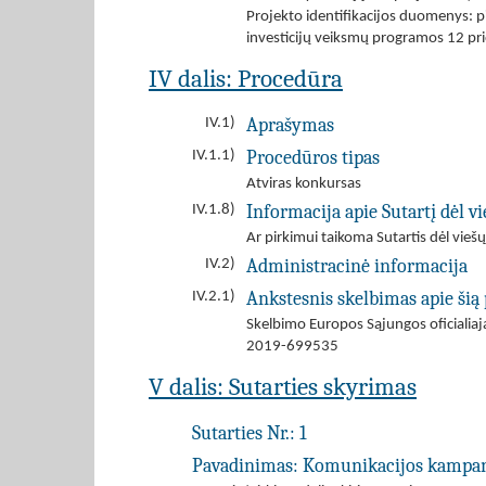
Projekto identifikacijos duomenys:
investicijų veiksmų programos 12 prio
IV dalis: Procedūra
Aprašymas
IV.1)
Procedūros tipas
IV.1.1)
Atviras konkursas
Informacija apie Sutartį dėl 
IV.1.8)
Ar pirkimui taikoma Sutartis dėl viešų
Administracinė informacija
IV.2)
Ankstesnis skelbimas apie šią
IV.2.1)
Skelbimo Europos Sąjungos oficiali
2019-699535
V dalis: Sutarties skyrimas
Sutarties Nr.:
1
Pavadinimas:
Komunikacijos kampanij