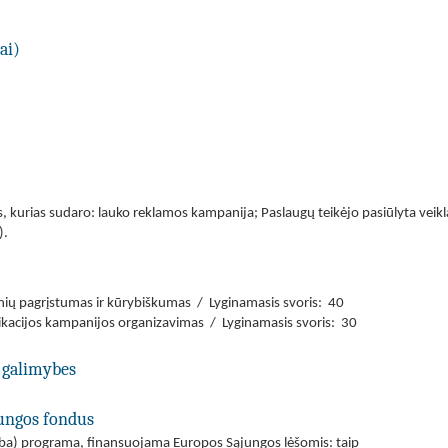
ai)
kurias sudaro: lauko reklamos kampanija; Paslaugų teikėjo pasiūlyta veikla
).
nių pagrįstumas ir kūrybiškumas / Lyginamasis svoris: 40
kacijos kampanijos organizavimas / Lyginamasis svoris: 30
 galimybes
jungos fondus
(arba) programa, finansuojama Europos Sąjungos lėšomis: taip