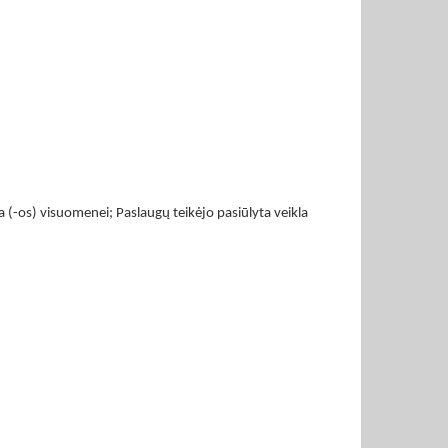
 (-os) visuomenei; Paslaugų teikėjo pasiūlyta veikla