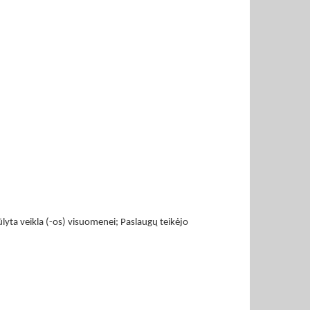
yta veikla (-os) visuomenei; Paslaugų teikėjo