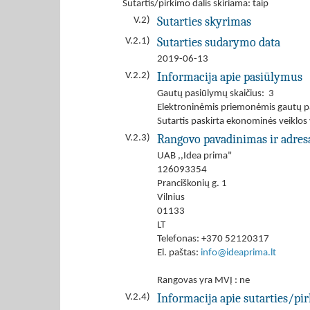
Sutartis/pirkimo dalis skiriama: taip
Sutarties skyrimas
V.2)
Sutarties sudarymo data
V.2.1)
2019-06-13
Informacija apie pasiūlymus
V.2.2)
Gautų pasiūlymų skaičius: 3
Elektroninėmis priemonėmis gautų p
Sutartis paskirta ekonominės veiklos
Rangovo pavadinimas ir adres
V.2.3)
UAB ,,Idea prima"
126093354
Pranciškonių g. 1
Vilnius
01133
LT
Telefonas: +370 52120317
El. paštas:
info@ideaprima.lt
Rangovas yra MVĮ : ne
Informacija apie sutarties/pi
V.2.4)