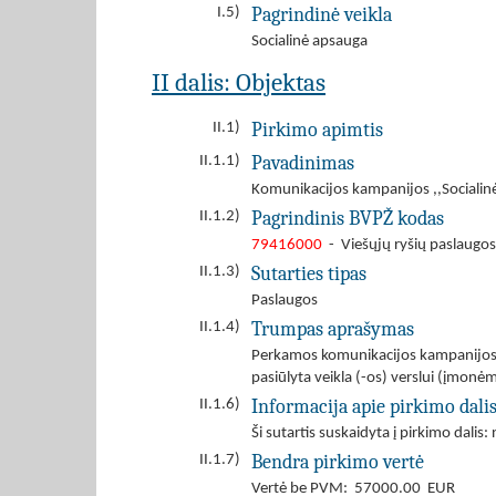
Pagrindinė veikla
I.5)
Socialinė apsauga
II dalis: Objektas
Pirkimo apimtis
II.1)
Pavadinimas
II.1.1)
Komunikacijos kampanijos ,,Socialin
Pagrindinis BVPŽ kodas
II.1.2)
79416000
- Viešųjų ryšių paslaugos
Sutarties tipas
II.1.3)
Paslaugos
Trumpas aprašymas
II.1.4)
Perkamos komunikacijos kampanijos p
pasiūlyta veikla (-os) verslui (įmon
Informacija apie pirkimo dali
II.1.6)
Ši sutartis suskaidyta į pirkimo dalis: 
Bendra pirkimo vertė
II.1.7)
Vertė be PVM: 57000.00 EUR