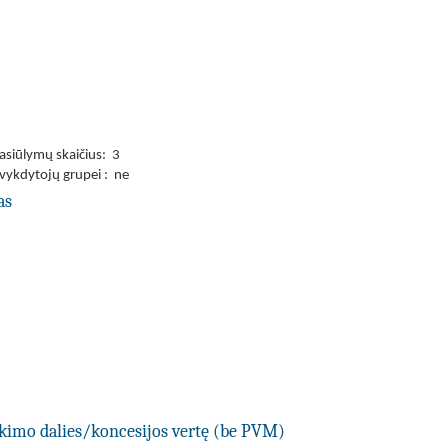
asiūlymų skaičius: 3
 vykdytojų grupei : ne
as
rkimo dalies/koncesijos vertę (be PVM)