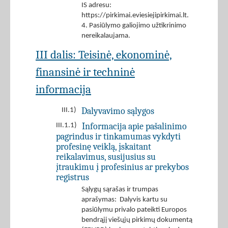
IS adresu:
https://pirkimai.eviesiejipirkimai.lt.
4. Pasiūlymo galiojimo užtikrinimo
nereikalaujama.
III dalis: Teisinė, ekonominė,
finansinė ir techninė
informacija
Dalyvavimo sąlygos
III.1)
Informacija apie pašalinimo
III.1.1)
pagrindus ir tinkamumas vykdyti
profesinę veiklą, įskaitant
reikalavimus, susijusius su
įtraukimu į profesinius ar prekybos
registrus
Sąlygų sąrašas ir trumpas
aprašymas: Dalyvis kartu su
pasiūlymu privalo pateikti Europos
bendrąjį viešųjų pirkimų dokumentą