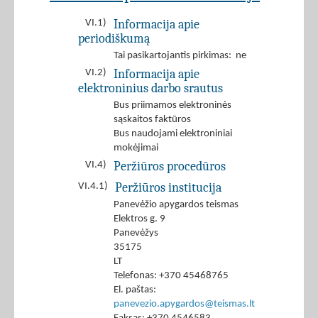
Informacija apie
VI.1)
periodiškumą
Tai pasikartojantis pirkimas: ne
Informacija apie
VI.2)
elektroninius darbo srautus
Bus priimamos elektroninės
sąskaitos faktūros
Bus naudojami elektroniniai
mokėjimai
Peržiūros procedūros
VI.4)
Peržiūros institucija
VI.4.1)
Panevėžio apygardos teismas
Elektros g. 9
Panevėžys
35175
LT
Telefonas: +370 45468765
El. paštas:
panevezio.apygardos@teismas.lt