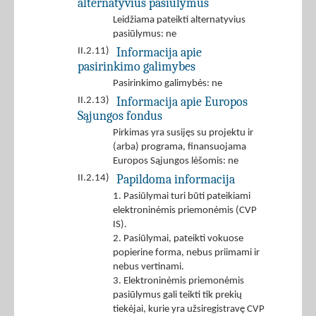
alternatyvius pasiūlymus
Leidžiama pateikti alternatyvius
pasiūlymus: ne
Informacija apie
II.2.11)
pasirinkimo galimybes
Pasirinkimo galimybės: ne
Informacija apie Europos
II.2.13)
Sąjungos fondus
Pirkimas yra susijęs su projektu ir
(arba) programa, finansuojama
Europos Sąjungos lėšomis: ne
Papildoma informacija
II.2.14)
1. Pasiūlymai turi būti pateikiami
elektroninėmis priemonėmis (CVP
IS).
2. Pasiūlymai, pateikti vokuose
popierine forma, nebus priimami ir
nebus vertinami.
3. Elektroninėmis priemonėmis
pasiūlymus gali teikti tik prekių
tiekėjai, kurie yra užsiregistravę CVP