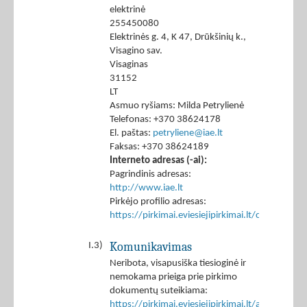
elektrinė
255450080
Elektrinės g. 4, K 47, Drūkšinių k.,
Visagino sav.
Visaginas
31152
LT
Asmuo ryšiams: Milda Petrylienė
Telefonas: +370 38624178
El. paštas:
petryliene@iae.lt
Faksas: +370 38624189
Interneto adresas (-ai):
Pagrindinis adresas:
http://www.iae.lt
Pirkėjo profilio adresas:
https://pirkimai.eviesiejipirkimai.lt/ctm/Co
Komunikavimas
I.3)
Neribota, visapusiška tiesioginė ir
nemokama prieiga prie pirkimo
dokumentų suteikiama:
https://pirkimai.eviesiejipirkimai.lt/app/rfq/p