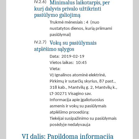
Minimalus laikotarpis, per
IV.2.6)
kurį dalyvis privalo užtikrinti
pasiūlymo galiojimą
Trukmė mėnesiais : 4 (nuo
nustatytos dienos, kurią priimami
pasiūlymai)
Vokų su pasiūlymais
IV.2.7)
atplėšimo sąlygos
Data: 2019-02-19
Vietos laikas: 10:45
Vieta:
VĮ Ignalinos atominė elektrinė,
Pirkimų ir sutarčių skyrius, 87 past.,
318 kab., Mantvilų g. 2, Mantvilų k.,
LT-30271 Visagino sav.
Informacija apie įgaliotuosius
asmenis ir vokų su pasiūlymais
atplėšimo procedūrą:
Tiekėjai susipažinimo su pasiūlymais
posėdyje nedalyvauja
VI dalis: Papildoma informacija