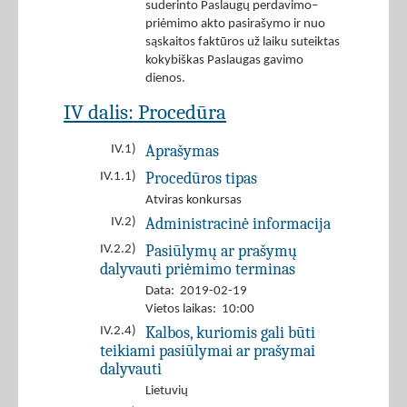
suderinto Paslaugų perdavimo–
priėmimo akto pasirašymo ir nuo
sąskaitos faktūros už laiku suteiktas
kokybiškas Paslaugas gavimo
dienos.
IV dalis: Procedūra
Aprašymas
IV.1)
Procedūros tipas
IV.1.1)
Atviras konkursas
Administracinė informacija
IV.2)
Pasiūlymų ar prašymų
IV.2.2)
dalyvauti priėmimo terminas
Data: 2019-02-19
Vietos laikas: 10:00
Kalbos, kuriomis gali būti
IV.2.4)
teikiami pasiūlymai ar prašymai
dalyvauti
Lietuvių