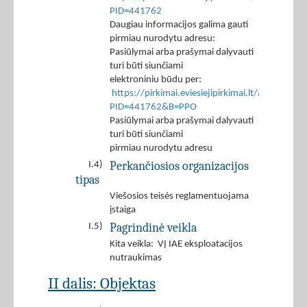
PID=441762
Daugiau informacijos galima gauti
pirmiau nurodytu adresu:
Pasiūlymai arba prašymai dalyvauti
turi būti siunčiami
elektroniniu būdu per:
https://pirkimai.eviesiejipirkimai.lt/app/rfq/r
PID=441762&B=PPO
Pasiūlymai arba prašymai dalyvauti
turi būti siunčiami
pirmiau nurodytu adresu
Perkančiosios organizacijos
I.4)
tipas
Viešosios teisės reglamentuojama
įstaiga
Pagrindinė veikla
I.5)
Kita veikla: VĮ IAE eksploatacijos
nutraukimas
II dalis: Objektas