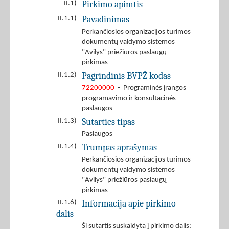
Pirkimo apimtis
II.1)
Pavadinimas
II.1.1)
Perkančiosios organizacijos turimos
dokumentų valdymo sistemos
"Avilys" priežiūros paslaugų
pirkimas
Pagrindinis BVPŽ kodas
II.1.2)
72200000
- Programinės įrangos
programavimo ir konsultacinės
paslaugos
Sutarties tipas
II.1.3)
Paslaugos
Trumpas aprašymas
II.1.4)
Perkančiosios organizacijos turimos
dokumentų valdymo sistemos
"Avilys" priežiūros paslaugų
pirkimas
Informacija apie pirkimo
II.1.6)
dalis
Ši sutartis suskaidyta į pirkimo dalis: