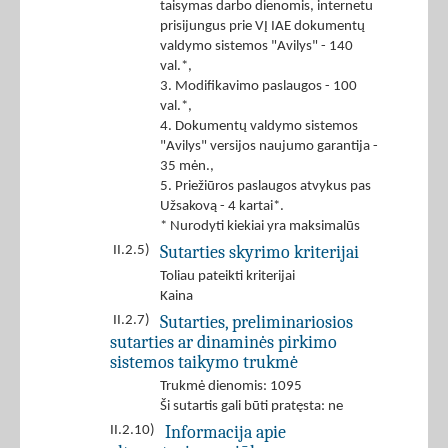
taisymas darbo dienomis, internetu
prisijungus prie VĮ IAE dokumentų
valdymo sistemos "Avilys" - 140
val.*,
3. Modifikavimo paslaugos - 100
val.*,
4. Dokumentų valdymo sistemos
"Avilys" versijos naujumo garantija -
35 mėn.,
5. Priežiūros paslaugos atvykus pas
Užsakovą - 4 kartai*.
* Nurodyti kiekiai yra maksimalūs
Sutarties skyrimo kriterijai
II.2.5)
Toliau pateikti kriterijai
Kaina
Sutarties, preliminariosios
II.2.7)
sutarties ar dinaminės pirkimo
sistemos taikymo trukmė
Trukmė dienomis: 1095
Ši sutartis gali būti pratęsta: ne
Informacija apie
II.2.10)