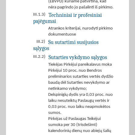
(EBVPD) kuriame patvirtina, kad
nėra pagrindo jo pašalinti iš pirkimo.
Techniniai ir profesiniai
III.1.3)
pajėgumai
Atrankos kriterijai, nurodyti pirkimo
dokumentuose
Su sutartimi susijusios
III.2)
sąlygos
Sutarties vykdymo sąlygos
III.2.2)
Tiekėjas Pirkėjui pareikalavus moka
Pirkėjui 10 proc. nuo Bendros
preliminarios sutarties vertės dydžio
baudą dėl Sutarties nevykdymo ar
netinkamo vykdymo;
Delspinigių dydis yra 0,03 proc. nuo
laiku nesuteiktų Paslaugų vertės ir
0,03 proc. nuo laiku neapmokėtos
sumos.
Pirkėjas už Paslaugas Teikėjui
sumoka per 30 (trisdešimt)
kalendorinių dienų nuo abiejų šalių