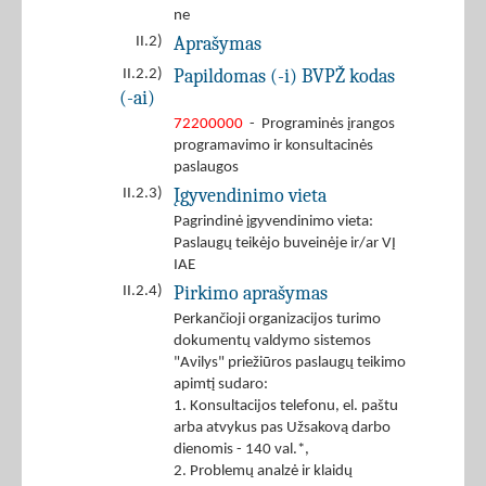
ne
Aprašymas
II.2)
Papildomas (-i) BVPŽ kodas
II.2.2)
(-ai)
72200000
- Programinės įrangos
programavimo ir konsultacinės
paslaugos
Įgyvendinimo vieta
II.2.3)
Pagrindinė įgyvendinimo vieta:
Paslaugų teikėjo buveinėje ir/ar VĮ
IAE
Pirkimo aprašymas
II.2.4)
Perkančioji organizacijos turimo
dokumentų valdymo sistemos
"Avilys" priežiūros paslaugų teikimo
apimtį sudaro:
1. Konsultacijos telefonu, el. paštu
arba atvykus pas Užsakovą darbo
dienomis - 140 val.*,
2. Problemų analzė ir klaidų