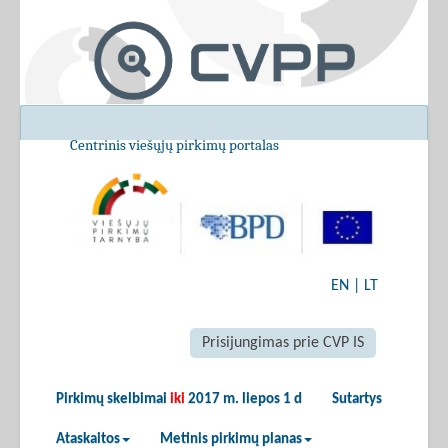
Centrinis viešųjų pirkimų portalas
EN
|
LT
Prisijungimas prie CVP IS
Pirkimų skelbimai
iki
2017 m. liepos 1 d
Sutartys
Ataskaitos
Metinis pirkimų planas