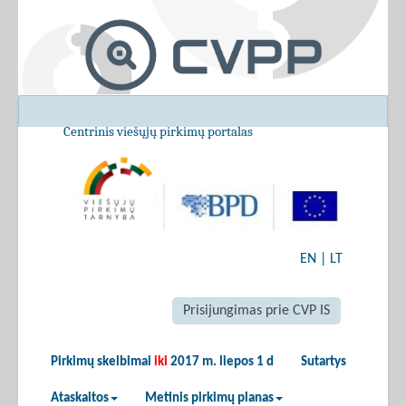
Centrinis viešųjų pirkimų portalas
EN
|
LT
Prisijungimas prie CVP IS
Pirkimų skelbimai
iki
2017 m. liepos 1 d
Sutartys
Ataskaitos
Metinis pirkimų planas