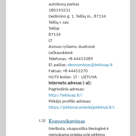
autobusų parkas
180193231
Gedimino g. 1, Telšių m., 87134
Telšių r. sav.
Telšiai
87134
LT
Asmuo ryšiams: Audronė
Lečkauskienė
Telefonas: +8 44453389
El. paštas:
ekonomistas@telsiuap.lt
Faksas: +8 44452270
NUTS kodas: LT - LIETUVA
Interneto adresas (-ai):
Pagrindinis adresas:
http://telsiuap.lt//
Pirkėjo profilio adresas:
https://pirkimai.eviesiejipirkimai.lt/ctm/Co
Komunikavimas
I.3)
Neribota, visapusiška tiesioginė ir
nemokama prieiga prie pirkimo