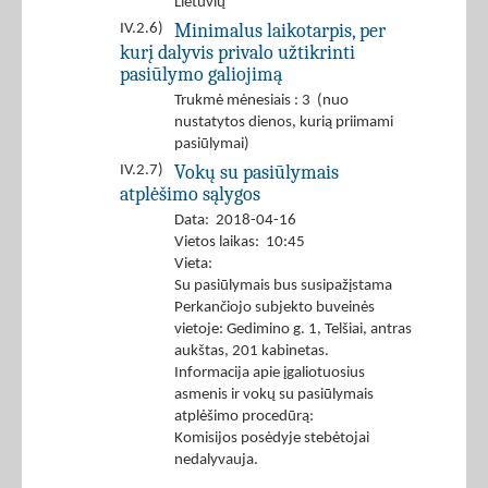
Lietuvių
Minimalus laikotarpis, per
IV.2.6)
kurį dalyvis privalo užtikrinti
pasiūlymo galiojimą
Trukmė mėnesiais : 3 (nuo
nustatytos dienos, kurią priimami
pasiūlymai)
Vokų su pasiūlymais
IV.2.7)
atplėšimo sąlygos
Data: 2018-04-16
Vietos laikas: 10:45
Vieta:
Su pasiūlymais bus susipažįstama
Perkančiojo subjekto buveinės
vietoje: Gedimino g. 1, Telšiai, antras
aukštas, 201 kabinetas.
Informacija apie įgaliotuosius
asmenis ir vokų su pasiūlymais
atplėšimo procedūrą:
Komisijos posėdyje stebėtojai
nedalyvauja.