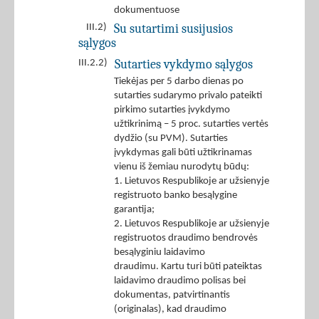
dokumentuose
Su sutartimi susijusios
III.2)
sąlygos
Sutarties vykdymo sąlygos
III.2.2)
Tiekėjas per 5 darbo dienas po
sutarties sudarymo privalo pateikti
pirkimo sutarties įvykdymo
užtikrinimą – 5 proc. sutarties vertės
dydžio (su PVM). Sutarties
įvykdymas gali būti užtikrinamas
vienu iš žemiau nurodytų būdų:
1. Lietuvos Respublikoje ar užsienyje
registruoto banko besąlygine
garantija;
2. Lietuvos Respublikoje ar užsienyje
registruotos draudimo bendrovės
besąlyginiu laidavimo
draudimu. Kartu turi būti pateiktas
laidavimo draudimo polisas bei
dokumentas, patvirtinantis
(originalas), kad draudimo