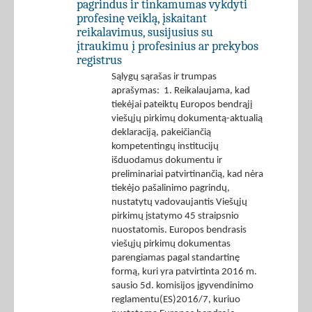
pagrindus ir tinkamumas vykdyti
profesinę veiklą, įskaitant
reikalavimus, susijusius su
įtraukimu į profesinius ar prekybos
registrus
Sąlygų sąrašas ir trumpas
aprašymas: 1. Reikalaujama, kad
tiekėjai pateiktų Europos bendrąjį
viešųjų pirkimų dokumentą-aktualią
deklaraciją, pakeičiančią
kompetentingų institucijų
išduodamus dokumentu ir
preliminariai patvirtinančią, kad nėra
tiekėjo pašalinimo pagrindų,
nustatytų vadovaujantis Viešųjų
pirkimų įstatymo 45 straipsnio
nuostatomis. Europos bendrasis
viešųjų pirkimų dokumentas
parengiamas pagal standartinę
formą, kuri yra patvirtinta 2016 m.
sausio 5d. komisijos įgyvendinimo
reglamentu(ES)2016/7, kuriuo