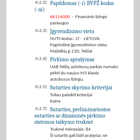
Papildomas (-i) BVPŽ kodas
II.2.2)
(-ai)
66114000
- Finansinio lizingo
paslaugos
Įgyvendinimo vieta
II.2.3)
NUTS kodas: LT - LIETUVA
Pagrindinė įgyvendinimo vieta:
Mažeikių g.13D, Telšiai
Pirkimo aprašymas
II.2.4)
UAB Telšių autobusų parkas numato
pirkti du naujus M3 klasės
autobusus lizingu.
Sutarties skyrimo kriterijai
II.2.5)
Toliau pateikti kriterijai
Kaina
Sutarties, preliminariosios
II.2.7)
sutarties ar dinaminės pirkimo
sistemos taikymo trukmė
Trukmė mėnesiais: 84
Ši sutartis gali būti pratęsta: ne