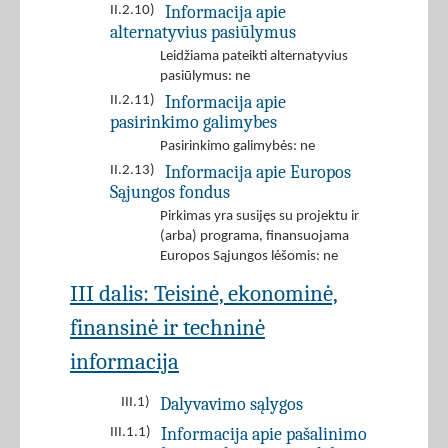
Informacija apie
II.2.10)
alternatyvius pasiūlymus
Leidžiama pateikti alternatyvius
pasiūlymus: ne
Informacija apie
II.2.11)
pasirinkimo galimybes
Pasirinkimo galimybės: ne
Informacija apie Europos
II.2.13)
Sąjungos fondus
Pirkimas yra susijęs su projektu ir
(arba) programa, finansuojama
Europos Sąjungos lėšomis: ne
III dalis: Teisinė, ekonominė,
finansinė ir techninė
informacija
Dalyvavimo sąlygos
III.1)
Informacija apie pašalinimo
III.1.1)