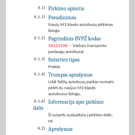
Pirkimo apimtis
II.1)
Pavadinimas
II.1.1)
Naujų M3 klasės autobusų pirkimas
lizingu
Pagrindinis BVPŽ kodas
II.1.2)
34121100
- Viešojo transporto
paslaugų autobusai
Sutarties tipas
II.1.3)
Prekės
Trumpas aprašymas
II.1.4)
UAB Telšių autobusų parkas numato
pirkti du naujus M3 klasės
autobusus lizingu.
Informacija apie pirkimo
II.1.6)
dalis
Ši sutartis suskaidyta į pirkimo dalis:
ne
Aprašymas
II.2)