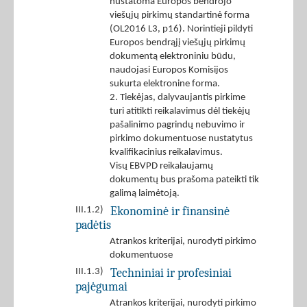
nustatoma Europos bendrojo
viešųjų pirkimų standartinė forma
(OL2016 L3, p16). Norintieji pildyti
Europos bendrąjį viešųjų pirkimų
dokumentą elektroniniu būdu,
naudojasi Europos Komisijos
sukurta elektronine forma.
2. Tiekėjas, dalyvaujantis pirkime
turi atitikti reikalavimus dėl tiekėjų
pašalinimo pagrindų nebuvimo ir
pirkimo dokumentuose nustatytus
kvalifikacinius reikalavimus.
Visų EBVPD reikalaujamų
dokumentų bus prašoma pateikti tik
galimą laimėtoją.
Ekonominė ir finansinė
III.1.2)
padėtis
Atrankos kriterijai, nurodyti pirkimo
dokumentuose
Techniniai ir profesiniai
III.1.3)
pajėgumai
Atrankos kriterijai, nurodyti pirkimo