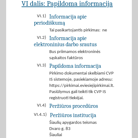
VI dalis: Papildoma informacija
Informacija apie
VI.1)
periodiškumą
Tai pasikartojantis pirkimas: ne
Informacija apie
VI.2)
elektroninius darbo srautus
Bus priimamos elektroninės
sąskaitos faktūros
Papildoma informacija
VI.3)
Pirkimo dokumentai skelbiami CVP
IS sistemoje, pasiekiamoje adresu:
https://pirkimai.eviesiejipirkimai.lt.
Pasiūlymus gali teikti tik CVP IS
registruoti tiekėjai.
Peržiūros procedūros
VI.4)
Peržiūros institucija
VI.4.1)
Šiaulių apygardos teismas
Dvaro g. 83
Šiauliai