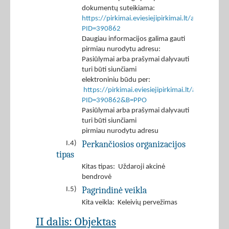
dokumentų suteikiama:
https://pirkimai.eviesiejipirkimai.lt/app/rfq/p
PID=390862
Daugiau informacijos galima gauti
pirmiau nurodytu adresu:
Pasiūlymai arba prašymai dalyvauti
turi būti siunčiami
elektroniniu būdu per:
https://pirkimai.eviesiejipirkimai.lt/app/rfq/r
PID=390862&B=PPO
Pasiūlymai arba prašymai dalyvauti
turi būti siunčiami
pirmiau nurodytu adresu
Perkančiosios organizacijos
I.4)
tipas
Kitas tipas: Uždaroji akcinė
bendrovė
Pagrindinė veikla
I.5)
Kita veikla: Keleivių pervežimas
II dalis: Objektas