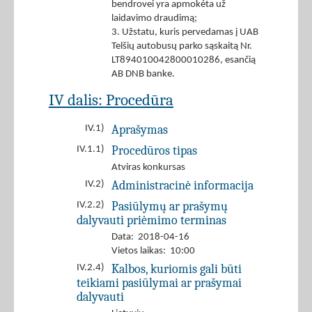
bendrovei yra apmokėta už
laidavimo draudimą;
3. Užstatu, kuris pervedamas į UAB
Telšių autobusų parko sąskaitą Nr.
LT894010042800010286, esančią
AB DNB banke.
IV dalis: Procedūra
Aprašymas
IV.1)
Procedūros tipas
IV.1.1)
Atviras konkursas
Administracinė informacija
IV.2)
Pasiūlymų ar prašymų
IV.2.2)
dalyvauti priėmimo terminas
Data: 2018-04-16
Vietos laikas: 10:00
Kalbos, kuriomis gali būti
IV.2.4)
teikiami pasiūlymai ar prašymai
dalyvauti