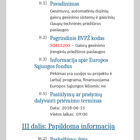
Pavadinimas
II.1)
Gesintuvų, automatinių dujinių
gaisrų gesinimo sistemų ir gaisrinių
čiaupų techninės priežiūros
paslaugos
Pagrindinis BVPŽ kodas
II.2)
50413200
- Gaisrų gesinimo
įrenginių priežiūros paslaugos
Informacija apie Europos
II.3)
Sąjungos fondus
Pirkimas yra susijęs su projektu ir
(arba) programa, finansuojama
Europos Sąjungos lėšomis: ne
Pasiūlymų ar prašymų
II.5)
dalyvauti priėmimo terminas
Data: 2018-06-15
Vietos laikas: 09:00
III dalis: Papildoma informacija
Paskelbimo data
III.2)