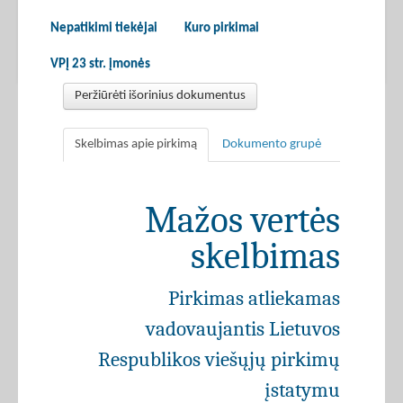
Nepatikimi tiekėjai
Kuro pirkimai
VPĮ 23 str. įmonės
Peržiūrėti išorinius dokumentus
Skelbimas apie pirkimą
Dokumento grupė
Mažos vertės
skelbimas
Pirkimas atliekamas
vadovaujantis Lietuvos
Respublikos viešųjų pirkimų
įstatymu