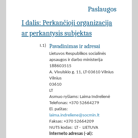
Paslaugos
I dalis: Perkančioji organizacija
ar perkantysis subjektas
Pavadinimas ir adresai
I.1)
Lietuvos Respublikos socialinės
apsaugos ir darbo ministerija
188603515
A. Vivulskio g. 11, LT-03610 Vilnius
Vilnius
03610
LT
Asmuo ryšiams: Laima Indrelienė
Telefonas: +370 52664279
El. paštas:
laima.indreliene@socmin.lt
Faksas: +370 52664209
NUTS kodas: LT - LIETUVA
Interneto adresas (-ai):