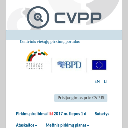
Centrinis viešųjų pirkimų portalas
EN
|
LT
Prisijungimas prie CVP IS
Pirkimų skelbimai
iki
2017 m. liepos 1 d
Sutartys
Ataskaitos
Metinis pirkimų planas