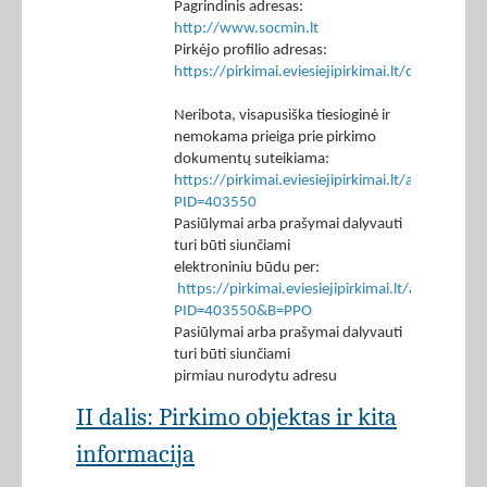
Pagrindinis adresas:
http://www.socmin.lt
Pirkėjo profilio adresas:
https://pirkimai.eviesiejipirkimai.lt/ctm/Co
Neribota, visapusiška tiesioginė ir
nemokama prieiga prie pirkimo
dokumentų suteikiama:
https://pirkimai.eviesiejipirkimai.lt/app/rfq/p
PID=403550
Pasiūlymai arba prašymai dalyvauti
turi būti siunčiami
elektroniniu būdu per:
https://pirkimai.eviesiejipirkimai.lt/app/rfq/r
PID=403550&B=PPO
Pasiūlymai arba prašymai dalyvauti
turi būti siunčiami
pirmiau nurodytu adresu
II dalis: Pirkimo objektas ir kita
informacija